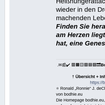
Heißhungerattac
wieder in den D
machenden Leben
Finden Sie hera
am Herzen lieg
hat, eine Gene
.✉📰✔️ 🟥🟧🟨🟩🟦🟪🔜
B
†
Übersicht + I
https:/
⭐️ Ronald „Ronnie“ J. de
von bodhie.eu
Die Homepage bodhie.eu, 