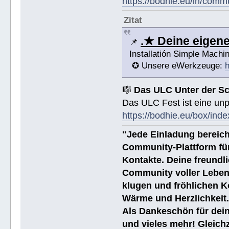
https://bodhie.eu/in/comm
Zitat
.★ Deine eige
📌
Installatión Simple Mach
✪ Unsere eWerkzeuge:
h
🎼
Das ULC Unter der S
Das ULC Fest ist eine un
https://bodhie.eu/box/inde
"Jede Einladung bereich
Community-Plattform fü
Kontakte. Deine freundli
Community voller Leben
klugen und fröhlichen K
Wärme und Herzlichkeit
Als Dankeschön für dein
und vieles mehr! Gleich