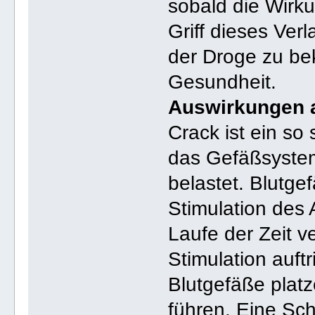
sobald die Wirk
Griff dieses Ver
der Droge zu bek
Gesundheit.
Auswirkungen a
Crack ist ein so
das Gefäßsystem
belastet. Blutge
Stimulation des 
Laufe der Zeit v
Stimulation auft
Blutgefäße plat
führen. Eine Sc