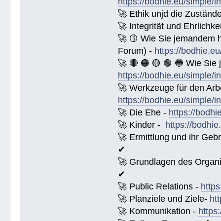
https://bodhie.eu/simple/i
🚀 Ethik unjd die Zuständ
🚀 Integrität und Ehrlichke
🚀 🟡 Wie Sie jemandem 
Forum) -
https://bodhie.e
🚀 🔴 🟠 🟡 🟢 🔵 Wie Sie
https://bodhie.eu/simple/i
🚀 Werkzeuge für den Arbe
https://bodhie.eu/simple/i
🚀 Die Ehe -
https://bodhi
🚀 Kinder -
https://bodhie
🚀 Ermittlung und ihr Geb
✔
🚀 Grundlagen des Organi
✔
🚀 Public Relations -
https
🚀 Planziele und Ziele-
ht
🚀 Kommunikation -
https