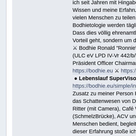
ich seit Jahren mit Hingab
Wissen und meine Erfahrun
vielen Menschen zu teile
Bodhietologie werden tägli
Dass dies völlig ehrenamtl
Vorteil geht, sondern um 
⚔ Bodhie Ronald "Ronnie
(ULC eV LPD IV-Vr 442/b
Präsident Officer Chairma
https://bodhie.eu
⚔
https:
●
Lebenslauf SuperVis
https://bodhie.eu/simple/i
Zusatz zu meiner Person R
das Schattenwesen von D
Ritter (mit Camera), Café 
(SchmelzBrücke), ACV und
Menschen bedient, begleite
dieser Erfahrung stoße i