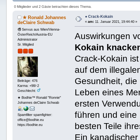
0 Mitglieder und 2 Gäste betrachten dieses Thema.
● Crack-Kokain
★ Ronald Johannes
deClaire Schwab
«
am:
11. Januar 2021, 19:44:40 »
🚭 Servus aus Wien/Vienna-
Auswirkungen v
ÖsterReich/Austria-EU
Administrator
Kokain knacke
Sr. Mitglied
Crack-Kokain ist
auf dem illegale
Gesundheit, die 
Beiträge: 476
Karma: +98/-2
Leben eines Men
Geschlecht:
★ Bodhie™ Ronald "Ronnie"
ersten Verwendu
Johannes deClaire Schwab
führen und eine 
Spamfilter spamfighter:
office@bodhie.eu
besten Teile ih
https://bodhie.eu
Ein kanadischer