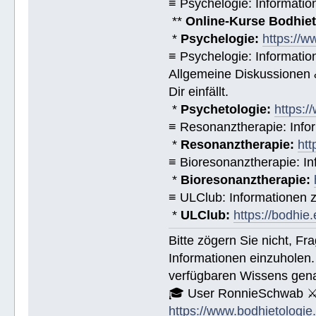
≡ Psychelogie: Informatio
**
Online-Kurse Bodhieto
*
Psychelogie:
https://w
≡ Psychelogie: Informatio
Allgemeine Diskussionen &
Dir einfällt.
*
Psychetologie:
https:/
≡ Resonanztherapie: Info
*
Resonanztherapie:
htt
≡ Bioresonanztherapie: In
*
Bioresonanztherapie:
≡ ULClub: Informationen
*
ULClub:
https://bodhie.
Bitte zögern Sie nicht, F
Informationen einzuholen.
verfügbaren Wissens gena
🎓 User RonnieSchwab ⚔
https://www.bodhietologie