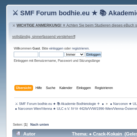
⚔ SMF Forum bodhie.eu ★ 📚 Akademie
⚔
WICHTIGE ANMERKUNG!
⚜ Achten Sie beim Studieren dieses eBuch seh
vollständig, sinnerfassend verstehen!❗
Willkommen
Gast
. Bitte
einloggen
oder
registrieren
.
Einloggen mit Benutzername, Passwort und Sitzungslänge
Übersicht
Hilfe
Suche
Kalender
Einloggen
Registrieren
 ⚔ SMF Forum bodhie.eu ★ 📚 Akademie Bodhietologie ⚜  ● 
»
 ● Narconon ★ ULC
 ● Narconon Wien/Vienna ★ ULC e.V. IV-Vr 442/b/VVW/1996-Wien/Vienna-Österrei
Seiten: [
1
]
Nach unten
Autor
Thema: ● Crack-Kokain (Geles