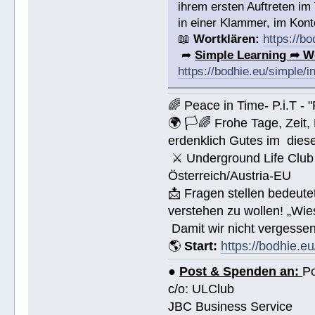
ihrem ersten Auftreten im
in einer Klammer, im Konte
📖
Wortklären:
https://b
➦
Simple Learning ➦ W
https://bodhie.eu/simple/i
🌈 Peace in Time- P.i.T - 
🌍 🏳🌈 Frohe Tage, Zeit
erdenklich Gutes im dies
⚔ Underground Life Club 
Österreich/Austria-EU
📩 Fragen stellen bedeut
verstehen zu wollen! „Wi
Damit wir nicht vergessen
🌎
Start:
https://bodhie.eu
●
Post & Spenden an:
Po
c/o: ULClub
JBC Business Service