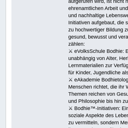
aufgerufen wird, ist nicht
ehrenamtlichen Arbeit un
und nachhaltige Lebenswe
Initiativen aufgebaut, di
zu hochwertiger Bildung z
gesund, bewusst und veran
zählen:
⚔ eVolksSchule Bodhie: Ei
unabhängig von Alter, Herk
Lernmaterialien zur Verfüg
für Kinder, Jugendliche a
⚔ eAkademie Bodhietologie
Menschen richtet, die ihr
Themen reichen von Gesu
und Philosophie bis hin 
⚔ Bodhie™-Initiativen: Ein
soziale Aspekte des Lebens
zu vermitteln, sondern Me