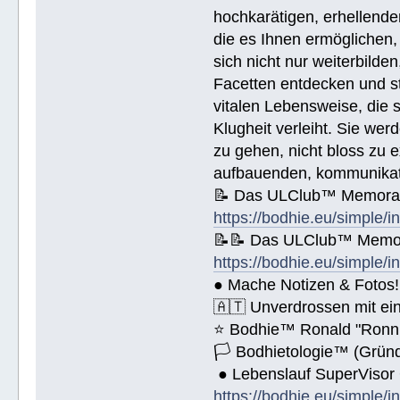
🚀 Public Relations - https://bod
hochkarätigen, erhellend
🚀 Planziele und Ziele- https://b
die es Ihnen ermöglichen, 
🚀 Kommunikation - https://bodhie
sich nicht nur weiterbild
Name (BlockBuchStaben)/eMail Addi
Facetten entdecken und stu
vitalen Lebensweise, die
Spende € ______.- liegt bei!
Klugheit verleiht. Sie we
zu gehen, nicht bloss zu e
aufbauenden, kommunikati
📝 Das ULClub™ Memoran
https://bodhie.eu/simple/i
📝📝 Das ULClub™ Memor
https://bodhie.eu/simple/i
● Mache Notizen & Fotos!
🇦🇹 Unverdrossen mit ei
⭐️ Bodhie™ Ronald "Ronn
🏳 Bodhietologie™ (Gründ
● Lebenslauf SuperVisor
https://bodhie.eu/simple/i