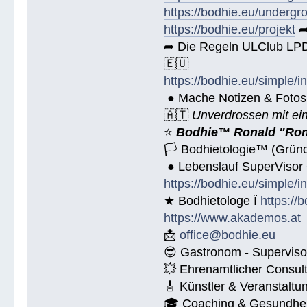
https://bodhie.eu/undergr
https://bodhie.eu/projekt
➦
➦ Die Regeln ULClub LPD 
🇪🇺
https://bodhie.eu/simple/i
● Mache Notizen & Fotos
🇦🇹
Unverdrossen mit ei
⭐️
Bodhie™ Ronald "Ron
🏳 Bodhietologie™ (Gründ
● Lebenslauf SuperVisor
https://bodhie.eu/simple/i
★ Bodhietologe Ï
https://
https://www.akademos.at
📩
office@bodhie.eu
😎 Gastronom - Superviso
💥 Ehrenamtlicher Consul
🎸 Künstler & Veranstaltu
🎓 Coaching & Gesundheit