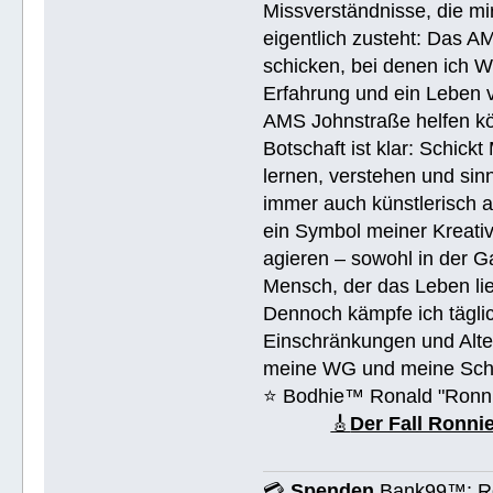
Missverständnisse, die mi
eigentlich zusteht: Das AM
schicken, bei denen ich W
Erfahrung und ein Leben 
AMS Johnstraße helfen k
Botschaft ist klar: Schick
lernen, verstehen und sin
immer auch künstlerisch 
ein Symbol meiner Kreativ
agieren – sowohl in der Ga
Mensch, der das Leben lieb
Dennoch kämpfe ich täglic
Einschränkungen und Alte
meine WG und meine Schul
⭐️ Bodhie™ Ronald "Ronn
🎸
Der Fall Ronn
💳
Spenden
Bank99™: Ro