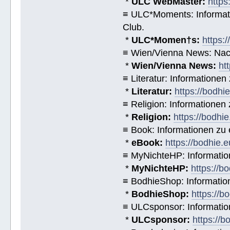
*
ULC WebMaster:
https
≡ ULC*Moments: Informat
Club.
*
ULC*Momen†s:
https:
≡ Wien/Vienna News: Nach
*
Wien/Vienna News:
ht
≡ Literatur: Informatione
*
Literatur:
https://bodhi
≡ Religion: Informationen
*
Religion:
https://bodhie
≡ Book: Informationen zu
*
eBook:
https://bodhie.
≡ MyNichteHP: Informatio
*
MyNichteHP:
https://b
≡ BodhieShop: Informati
*
BodhieShop:
https://b
≡ ULCsponsor: Informatio
*
ULCsponsor:
https://b