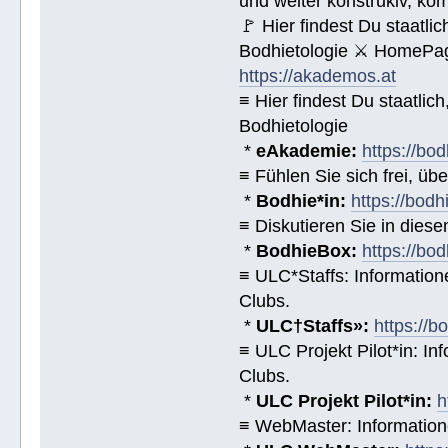
und weiter konstrukiv, ko
🚩 Hier findest Du staat
Bodhietologie ⚔ HomePag
https://akademos.at
≡ Hier findest Du staatl
Bodhietologie
*
eAkademie:
https://bod
≡ Fühlen Sie sich frei, üb
*
Bodhie*in:
https://bodh
≡ Diskutieren Sie in diese
*
BodhieBox:
https://bo
≡ ULC*Staffs: Informatio
Clubs.
*
ULC†Staffs»:
https://
≡ ULC Projekt Pilot*in: I
Clubs.
*
ULC Projekt Pilot*in:
h
≡ WebMaster: Informatio