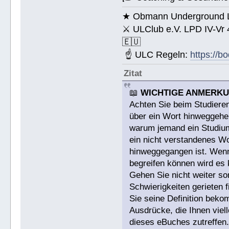
★ Obmann Underground Li
⚔ ULClub e.V. LPD IV-Vr
🇪🇺
☝ ULC Regeln:
https://b
Zitat
📖
WICHTIGE ANMERK
Achten Sie beim Studieren
über ein Wort hinweggehen
warum jemand ein Studium a
ein nicht verstandenes W
hinweggegangen ist. Wenn 
begreifen können wird es 
Gehen Sie nicht weiter s
Schwierigkeiten gerieten
Sie seine Definition bek
Ausdrücke, die Ihnen viell
dieses eBuches zutreffen