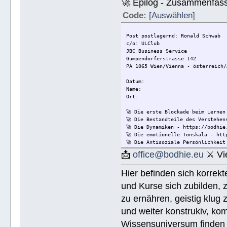
🚀 Epilog - Zusammenfassun
Code:
[Auswählen]
Post postlagernd: Ronald Schwab
c/o: ULClub
JBC Business Service
Gumpendorferstrasse 142
PA 1065 Wien/Vienna - österreich/
Datum:
Name:
Ort:
🚀 Die erste Blockade beim Lernen
🚀 Die Bestandteile des Verstehen
🚀 Die Dynamiken - https://bodhie
🚀 Die emotionelle Tonskala - htt
🚀 Die Antisoziale Persönlichkeit
🚀 Die Lösung für Konflikte - htt
📩
office@bodhie.eu
⚔ Vie
🚀 Lösungen für eine gefährliche 
🚀 Ethik unjd die Zustände - http
Hier befinden sich korrek
🚀 Integrität und Ehrlichkeit - h
🚀 🟡 Wie Sie jemandem helfen kön
und Kurse sich zubilden, z
Wie Sie jemandem helfen können - 
🚀 Werkzeuge für den Arbeitsplatz
zu ernähren, geistig klug 
🚀 Die Ehe - https://bodhie.eu/si
und weiter konstrukiv, kom
🚀 Kinder - https://bodhie.eu/sim
🚀 Ermittlung und ihr Gebrauch - 
Wissensuniversum finden S
🚀 Grundlagen des Organisieren - 