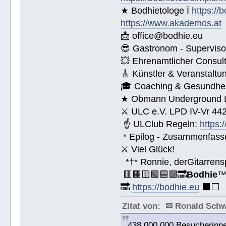
★ Bodhietologe Ï
https://
https://www.akademos.at
📩 office@bodhie.eu
😎 Gastronom - Superviso
💥 Ehrenamtlicher Consul
🎸 Künstler & Veranstaltu
🎓 Coaching & Gesundheit
★ Obmann Underground Li
⚔ ULC e.V. LPD IV-Vr 44
☝ ULClub Regeln:
https:
* Epilog - Zusammenfassung
⚔ Viel Glück!
*†* Ronnie, derGitarrens
🟥🟧🟨🟩🟦🟪🔜
Bodhie
🔜
https://bodhie.eu
⬛️⬜️
Zitat von: ✉ Ronald Sch
438 000 000 Besucherinne