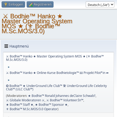
Einloggen
Registrieren
⚔ Bodhie™ Hanko ★
Master Operating System
MOS ★ (⚜ Bodhie™
M.Sc.MOS/3.0)
Hauptmenü
⚔ Bodhie™ Hanko ★ Master Operating System MOS ★ (⚜ Bodhie™
M.Sc.MOS/3.0)
►
⚔ Bodhie™ Hanko ★ Online-Kurse Bodhietologie™ 📧 Projekt Pilot*in ➦
►
✪ Bodhie™ ★ UnderGround Life Club™ 🛠 UnderGround Life Celebrity
Club™ (ULC Club™)
(Moderatoren:
★ Bodhie™ Ronald Johannes deClaire Schwab†
,
⚔ Globale Moderatoren ⚔
,
⚔ Bodhie™ Volunteer:Ïn™
,
★ Bodhie™ Staff ★
,
★ Bodhie™ Sponsor ★
,
⚜ Bodhie™ M.Sc.MOS/3.0 Operator
)