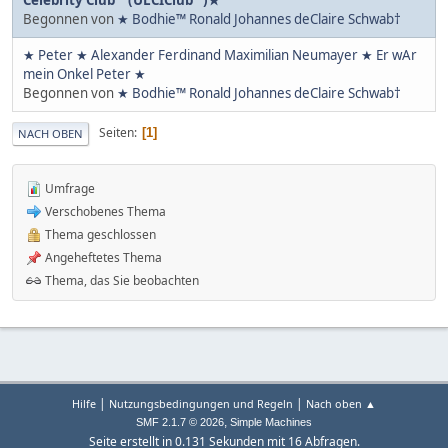
Begonnen von
★ Bodhie™ Ronald Johannes deClaire Schwab†
★ Peter ★ Alexander Ferdinand Maximilian Neumayer ★ Er wAr
mein Onkel Peter ★
Begonnen von
★ Bodhie™ Ronald Johannes deClaire Schwab†
Seiten
1
NACH OBEN
Umfrage
Verschobenes Thema
Thema geschlossen
Angeheftetes Thema
Thema, das Sie beobachten
|
|
Hilfe
Nutzungsbedingungen und Regeln
Nach oben ▲
,
SMF 2.1.7 © 2026
Simple Machines
Seite erstellt in 0.131 Sekunden mit 16 Abfragen.