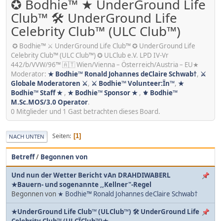
✪ Bodhie™ ★ UnderGround Life
Club™ 🛠 UnderGround Life
Celebrity Club™ (ULC Club™)
✪ Bodhie™ ⚔ UnderGround Life Club™ ✪ UnderGround Life
Celebrity Club™ (ULC Club™) ✪ ULClub e.V. LPD IV-Vr
442/b/VVW/96™ 🇦🇹 Wien/Vienna – Österreich/Austria – EU★
Moderator:
★ Bodhie™ Ronald Johannes deClaire Schwab†
,
⚔
Globale Moderatoren ⚔
,
⚔ Bodhie™ Volunteer:Ïn™
,
★
Bodhie™ Staff ★
,
★ Bodhie™ Sponsor ★
,
⚜ Bodhie™
M.Sc.MOS/3.0 Operator
.
0 Mitglieder und 1 Gast betrachten dieses Board.
Seiten
1
NACH UNTEN
Betreff
/
Begonnen von
Und nun der Wetter Bericht vAn DRAHDIWABERL
★Bauern- und sogenannte ,,Kellner"-Regel
Begonnen von
★ Bodhie™ Ronald Johannes deClaire Schwab†
★UnderGround Life Club™ (ULClub™) 🛠 UnderGround Life
Celebrity Club™ (ULCÏClub™)★