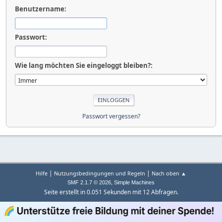
Benutzername:
Passwort:
Wie lang möchten Sie eingeloggt bleiben?:
Passwort vergessen?
|
|
Hilfe
Nutzungsbedingungen und Regeln
Nach oben ▲
,
SMF 2.1.7 © 2026
Simple Machines
Seite erstellt in 0.051 Sekunden mit 12 Abfragen.