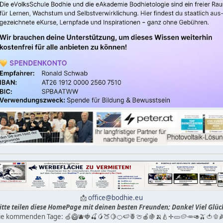
📩
office@bodhie.eu
itte teilen diese HomePage mit deinen besten Freunden; Danke! Viel Glüc
die kommenden Tage: 🍏🥝🫐🍓🍒🥭🍑🍋🍊🍉🍍🍈🍎🍇🍌🍐✛🥒🥔🥕🥑🫒🍅🫑