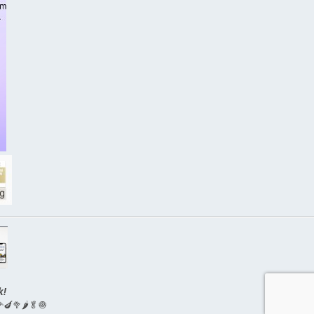
k!
🍆🥦🌶🥬🧅