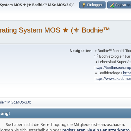
 System MOS ★ (⚜ Bodhie™ M.Sc.MOS/3.0)
“.
Einloggen
Registrie
rating System MOS ★ (⚜ Bodhie™
Neuigkeiten:
⭐️ Bodhie™ Ronald "Ro
🏳 Bodhietologie™ (Gr
● Lebenslauf SuperVi
https://bodhie.eu/simp
★ Bodhietologe Ï
http
https://www.akademos
ie™ M.Sc.MOS/3.0)
ung!
Sie haben nicht die Berechtigung, die Mitgliederliste anzuschauen.
 loggen Sie sich unterhalb ein oder
registrieren Sie ein Benutzerkonto