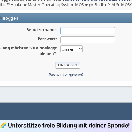
hie™ Hanko ★ Master Operating System MOS ★ (⚜ Bodhie™ M.Sc.MOS/3
inloggen
Benutzername:
Passwort:
 lang möchten Sie eingeloggt
bleiben?:
Passwort vergessen?