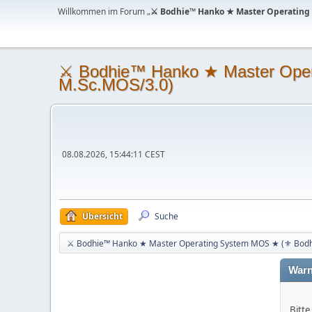
Willkommen im Forum „
⚔ Bodhie™ Hanko ★ Master Operating
⚔ Bodhie™ Hanko ★ Master Ope
M.Sc.MOS/3.0)
08.08.2026, 15:44:11 CEST
Übersicht
Suche
⚔ Bodhie™ Hanko ★ Master Operating System MOS ★ (⚜ Bodh
Warn
Bitte