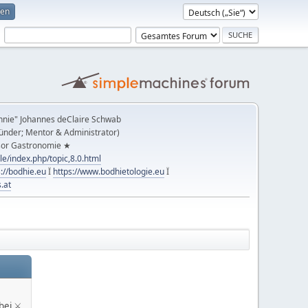
ren
nnie" Johannes deClaire Schwab
ünder; Mentor & Administrator)
sor Gastronomie ★
le/index.php/topic,8.0.html
s://bodhie.eu
Ï
https://www.bodhietologie.eu
Ï
.at
bei ⚔