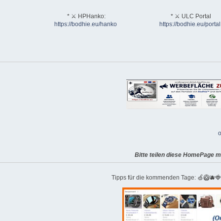
* ⚔ HPHanko:
* ⚔ ULC Portal
https://bodhie.eu/hanko
https://bodhie.eu/portal
o
Bitte teilen diese HomePage m
Tipps für die kommenden Tage: 🍏🥝🫐