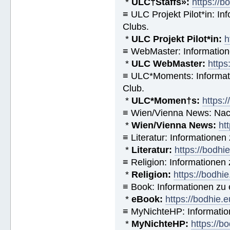
*
ULC†Staffs»:
https://
≡ ULC Projekt Pilot*in: I
Clubs.
*
ULC Projekt Pilot*in:
h
≡ WebMaster: Informatio
*
ULC WebMaster:
https
≡ ULC*Moments: Informat
Club.
*
ULC*Momen†s:
https:
≡ Wien/Vienna News: Nach
*
Wien/Vienna News:
ht
≡ Literatur: Informatione
*
Literatur:
https://bodhi
≡ Religion: Informationen
*
Religion:
https://bodhie
≡ Book: Informationen zu
*
eBook:
https://bodhie.
≡ MyNichteHP: Informatio
*
MyNichteHP:
https://b