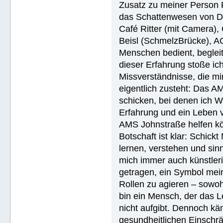
Zusatz zu meiner Person R
das Schattenwesen von D
Café Ritter (mit Camera),
Beisl (SchmelzBrücke), A
Menschen bedient, begleite
dieser Erfahrung stoße i
Missverständnisse, die mi
eigentlich zusteht: Das AM
schicken, bei denen ich W
Erfahrung und ein Leben 
AMS Johnstraße helfen k
Botschaft ist klar: Schick
lernen, verstehen und sin
mich immer auch künstler
getragen, ein Symbol mein
Rollen zu agieren – sowohl
bin ein Mensch, der das Le
nicht aufgibt. Dennoch käm
gesundheitlichen Einschrä