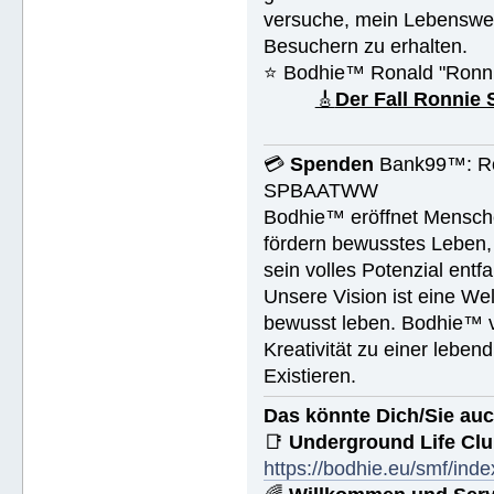
versuche, mein Lebenswer
Besuchern zu erhalten.
⭐️ Bodhie™ Ronald "Ronn
🎸
Der Fall Ronnie
💳
Spenden
Bank99™: Ro
SPBAATWW
Bodhie™ eröffnet Mensche
fördern bewusstes Leben, 
sein volles Potenzial entfa
Unsere Vision ist eine We
bewusst leben. Bodhie™ v
Kreativität zu einer leben
Existieren.
Das könnte Dich/Sie auc
📑
Underground Life Cl
https://bodhie.eu/smf/ind