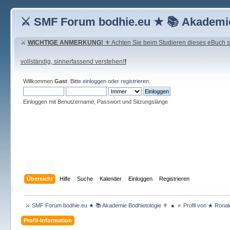
⚔ SMF Forum bodhie.eu ★ 📚 Akademie
⚔
WICHTIGE ANMERKUNG!
⚜ Achten Sie beim Studieren dieses eBuch seh
vollständig, sinnerfassend verstehen!❗
Willkommen
Gast
. Bitte
einloggen
oder
registrieren
.
Einloggen mit Benutzername, Passwort und Sitzungslänge
Übersicht
Hilfe
Suche
Kalender
Einloggen
Registrieren
 ⚔ SMF Forum bodhie.eu ★ 📚 Akademie Bodhietologie ⚜  ● 
»
Profil von ★ Rona
Profil-Information