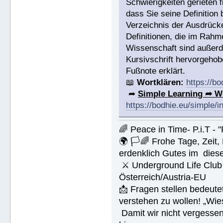
Schwierigkeiten gerieten 
dass Sie seine Definitio
Verzeichnis der Ausdrücke,
Definitionen, die im Rah
Wissenschaft sind außerde
Kursivschrift hervorgehob
Fußnote erklärt.
📖
Wortklären:
https://b
➦
Simple Learning ➦ W
https://bodhie.eu/simple/i
🌈 Peace in Time- P.i.T - 
🌍 🏳🌈 Frohe Tage, Zeit
erdenklich Gutes im dies
⚔ Underground Life Club 
Österreich/Austria-EU
📩 Fragen stellen bedeut
verstehen zu wollen! „Wi
Damit wir nicht vergesse