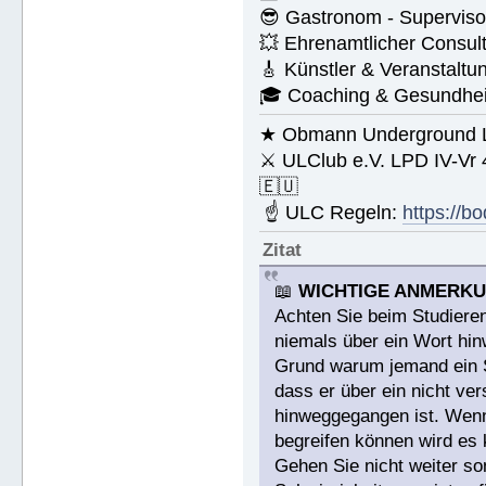
😎 Gastronom - Superviso
💥 Ehrenamtlicher Consul
🎸 Künstler & Veranstaltu
🎓 Coaching & Gesundheit
★ Obmann Underground Li
⚔ ULClub e.V. LPD IV-Vr
🇪🇺
☝ ULC Regeln:
https://b
Zitat
📖
WICHTIGE ANMERK
Achten Sie beim Studieren
niemals über ein Wort hin
Grund warum jemand ein St
dass er über ein nicht v
hinweggegangen ist. Wenn 
begreifen können wird es 
Gehen Sie nicht weiter s