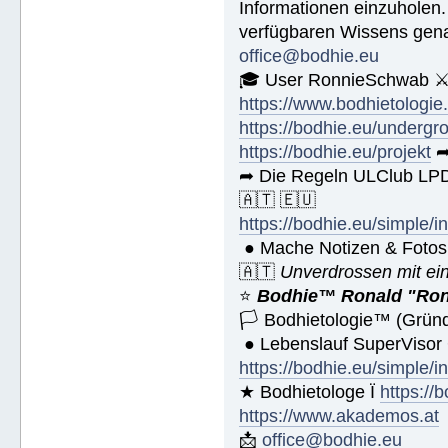
Informationen einzuholen.
verfügbaren Wissens gena
office@bodhie.eu
🎓 User RonnieSchwab ⚔
https://www.bodhietologie
https://bodhie.eu/undergr
https://bodhie.eu/projekt
➦
➦ Die Regeln ULClub LPD
🇦🇹 🇪🇺
https://bodhie.eu/simple/i
● Mache Notizen & Fotos
🇦🇹
Unverdrossen mit ei
⭐️
Bodhie™ Ronald "Ron
🏳 Bodhietologie™ (Gründ
● Lebenslauf SuperVisor
https://bodhie.eu/simple/i
★ Bodhietologe Ï
https://
https://www.akademos.at
📩
office@bodhie.eu