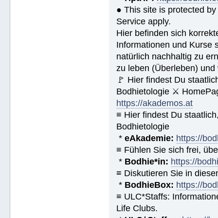
● This site is protected 
Service apply.
Hier befinden sich korrek
Informationen und Kurse s
natürlich nachhaltig zu ern
zu leben (Überleben) und 
🚩 Hier findest Du staat
Bodhietologie ⚔ HomePag
https://akademos.at
≡ Hier findest Du staatl
Bodhietologie
*
eAkademie:
https://bod
≡ Fühlen Sie sich frei, üb
*
Bodhie*in:
https://bodh
≡ Diskutieren Sie in diese
*
BodhieBox:
https://bo
≡ ULC*Staffs: Informatio
Life Clubs.