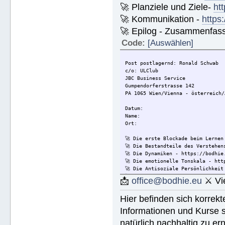
🚀 Planziele und Ziele-
ht
🚀 Kommunikation -
https
🚀 Epilog - Zusammenfassun
Code:
[Auswählen]
Post postlagernd: Ronald Schwab
c/o: ULClub
JBC Business Service
Gumpendorferstrasse 142
PA 1065 Wien/Vienna - österreich/
Datum:
Name:
Ort:
🚀 Die erste Blockade beim Lernen
🚀 Die Bestandteile des Verstehen
🚀 Die Dynamiken - https://bodhie
🚀 Die emotionelle Tonskala - htt
🚀 Die Antisoziale Persönlichkeit
🚀 Die Lösung für Konflikte - htt
📩
office@bodhie.eu
⚔ Vie
🚀 Lösungen für eine gefährliche 
🚀 Ethik unjd die Zustände - http
Hier befinden sich korrek
🚀 Integrität und Ehrlichkeit - h
🚀 🟡 Wie Sie jemandem helfen kön
Informationen und Kurse s
Wie Sie jemandem helfen können - 
natürlich nachhaltig zu ern
🚀 Werkzeuge für den Arbeitsplatz