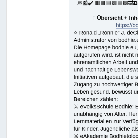
.✉📰✔️ 🟥🟧🟨🟩🟦🟪🔜
B
†
Übersicht + In
https://
⭐️ Ronald „Ronnie“ J. de
Administrator von bodhie.
Die Homepage bodhie.eu, 
aufgerufen wird, ist nicht
ehrenamtlichen Arbeit un
und nachhaltige Lebenswe
Initiativen aufgebaut, die
Zugang zu hochwertiger Bi
Leben gesund, bewusst und
Bereichen zählen:
⚔ eVolksSchule Bodhie: Ei
unabhängig von Alter, Herk
Lernmaterialien zur Verfüg
für Kinder, Jugendliche a
⚔ eAkademie Bodhietologie