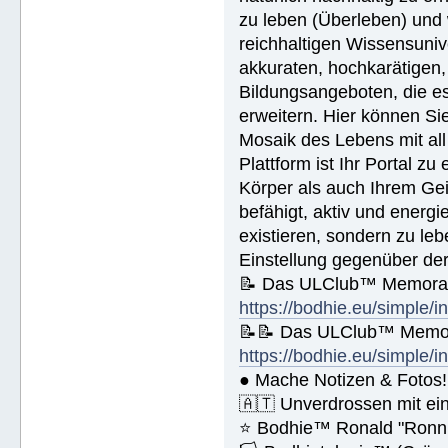
🚀 Die Ehe - https://bodhie.eu/si
zu leben (Überleben) und 
🚀 Kinder - https://bodhie.eu/sim
🚀 Ermittlung und ihr Gebrauch - 
reichhaltigen Wissensuniv
🚀 Grundlagen des Organisieren - 
akkuraten, hochkarätigen,
🚀 Public Relations - https://bod
🚀 Planziele und Ziele- https://b
Bildungsangeboten, die es 
🚀 Kommunikation - https://bodhie
erweitern. Hier können Sie
Name (BlockBuchStaben)/eMail Addi
Mosaik des Lebens mit all
Plattform ist Ihr Portal z
Körper als auch Ihrem Gei
Spende € ______.- liegt bei!
befähigt, aktiv und energ
existieren, sondern zu le
Einstellung gegenüber de
📝 Das ULClub™ Memoran
https://bodhie.eu/simple/i
📝📝 Das ULClub™ Memor
https://bodhie.eu/simple/i
● Mache Notizen & Fotos!
🇦🇹 Unverdrossen mit ei
⭐️ Bodhie™ Ronald "Ronn