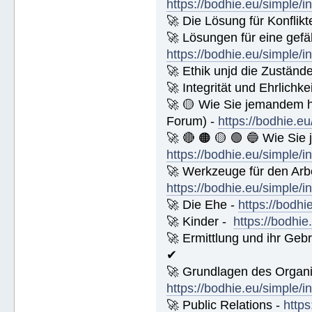
https://bodhie.eu/simple/i
🚀 Die Lösung für Konflikt
🚀 Lösungen für eine gefä
https://bodhie.eu/simple/i
🚀 Ethik unjd die Zuständ
🚀 Integrität und Ehrlichke
🚀 🟡 Wie Sie jemandem 
Forum) -
https://bodhie.e
🚀 🔴 🟠 🟡 🟢 🔵 Wie Sie
https://bodhie.eu/simple/i
🚀 Werkzeuge für den Arbe
https://bodhie.eu/simple/i
🚀 Die Ehe -
https://bodhi
🚀 Kinder -
https://bodhie
🚀 Ermittlung und ihr Geb
✔
🚀 Grundlagen des Organi
https://bodhie.eu/simple/i
🚀 Public Relations -
https