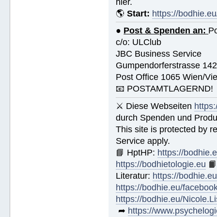
hier.
🌎
Start:
https://bodhie.eu
●
Post & Spenden an:
Po
c/o: ULClub
JBC Business Service
Gumpendorferstrasse 14
Post Office 1065 Wien/Vie
📧 POSTAMTLAGERND!
⚔ Diese Webseiten
https
durch Spenden und Produk
This site is protected by
Service apply.
📘 HptHP:
https://bodhie.
https://bodhietologie.eu

Literatur:
https://bodhie.e
https://bodhie.eu/faceboo
https://bodhie.eu/Nicole.
➦
https://www.psychelogi