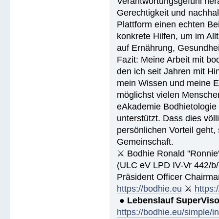
Verantwortungsgefühl hera
Gerechtigkeit und nachhal
Plattform einen echten Be
konkrete Hilfen, um im Al
auf Ernährung, Gesundhei
Fazit: Meine Arbeit mit bo
den ich seit Jahren mit Hi
mein Wissen und meine Erf
möglichst vielen Menschen
eAkademie Bodhietologie w
unterstützt. Dass dies völ
persönlichen Vorteil geht
Gemeinschaft.
⚔ Bodhie Ronald "Ronnie
(ULC eV LPD IV-Vr 442/b
Präsident Officer Chairma
https://bodhie.eu
⚔
https:
●
Lebenslauf SuperVis
https://bodhie.eu/simple/i