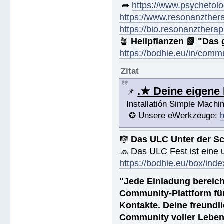
➦
https://www.psychetolo
https://www.resonanzther
https://bio.resonanztherap
🪴
Heilpflanzen 📗 "Das 
https://bodhie.eu/in/comm
Zitat
.★ Deine eigen
📌
Installatión Simple Mach
✪ Unsere eWerkzeuge:
h
🎼
Das ULC Unter der S
🧢 Das ULC Fest ist eine
https://bodhie.eu/box/inde
"Jede Einladung bereich
Community-Plattform fü
Kontakte. Deine freundli
Community voller Leben