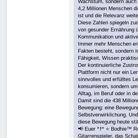
Wachstum, sondern auch e
4,2 Millionen Menschen di
ist und die Relevanz weit
Diese Zahlen spiegeln zu
von gesunder Ernährung üb
Kommunikation und aktiver
Immer mehr Menschen erke
Fakten besteht, sondern i
Fähigkeit, Wissen prakti
Der kontinuierliche Zustr
Plattform nicht nur ein L
sinnvolles und erfülltes 
konsumieren, sondern um 
Alltag, im Beruf oder in d
Damit sind die 438 Millio
Bewegung: eine Bewegung 
Selbstverwirklichung. Und
diese Bewegung heute stär
📢 Euer *†* ⭐️ Bodhie™ R
Gitarrenspieler, das Sc