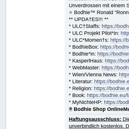
Unverdrossen mit einem 
⭐️ Bodhie™ Ronald "Ronn
** UPDA†ES!!! **
* ULC†Staffs:
https://bod
* ULC Projekt Pilot*in:
htt
* ULC*Momen†s:
https:/
* BodhieBox:
https://bodh
* Bodhie*in:
https://bodhie
* KasperlHaus:
https://bo
* WebMaster:
https://bod
* Wien/Vienna News:
http
* Literatur:
https://bodhie.
* Religion:
https://bodhie.
* Book:
https://bodhie.eu
* MyNichteHP:
https://bo
🖲
Bodhie Shop OnlineM
Haftungsausschluss:
Die
unverbindlich kostenlos. 