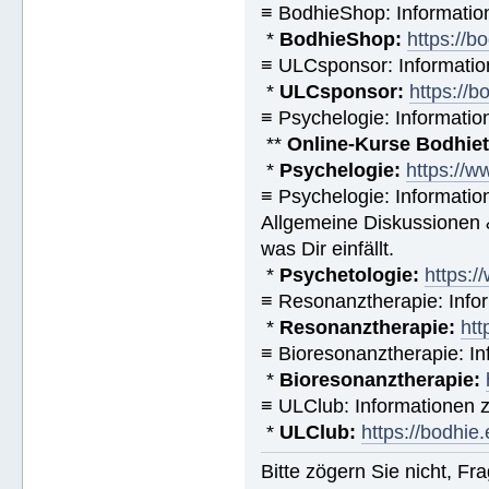
≡ BodhieShop: Informati
*
BodhieShop:
https://b
≡ ULCsponsor: Informatio
*
ULCsponsor:
https://b
≡ Psychelogie: Informatio
**
Online-Kurse Bodhieto
*
Psychelogie:
https://w
≡ Psychelogie: Informatio
Allgemeine Diskussionen &
was Dir einfällt.
*
Psychetologie:
https:/
≡ Resonanztherapie: Info
*
Resonanztherapie:
htt
≡ Bioresonanztherapie: In
*
Bioresonanztherapie:
≡ ULClub: Informationen
*
ULClub:
https://bodhie.
Bitte zögern Sie nicht, F