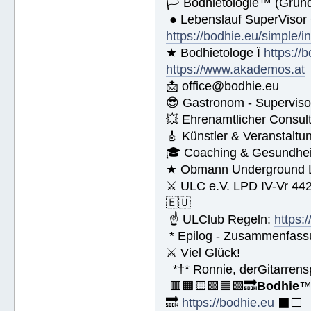
🏳 Bodhietologie™ (Gründ
● Lebenslauf SuperVisor
https://bodhie.eu/simple/i
★ Bodhietologe Ï
https://
https://www.akademos.at
📩 office@bodhie.eu
😎 Gastronom - Superviso
💥 Ehrenamtlicher Consul
🎸 Künstler & Veranstaltu
🎓 Coaching & Gesundheit
★ Obmann Underground Li
⚔ ULC e.V. LPD IV-Vr 44
🇪🇺
☝ ULClub Regeln:
https:
* Epilog - Zusammenfassung
⚔ Viel Glück!
*†* Ronnie, derGitarrens
🟥🟧🟨🟩🟦🟪🔜
Bodhie
🔜
https://bodhie.eu
⬛️⬜️