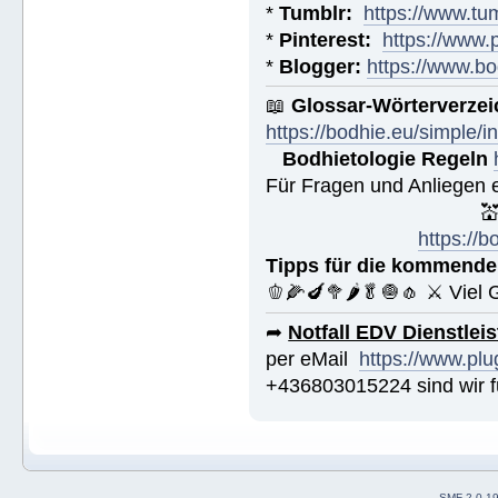
*
Tumblr:
https://www.tu
*
Pinterest:
https://www.
*
Blogger:
https://www.bo
📖
Glossar-Wörterverzei
https://bodhie.eu/simple/i
Bodhietologie Regeln
Für Fragen und Anliegen 

https://
Tipps für die kommende
🫑🌽🍆🥦🌶🥬🧅🧄 ⚔ Viel 
➦
Notfall EDV Dienstlei
per eMail
https://www.plu
+436803015224 sind wir fü
SMF 2.0.1