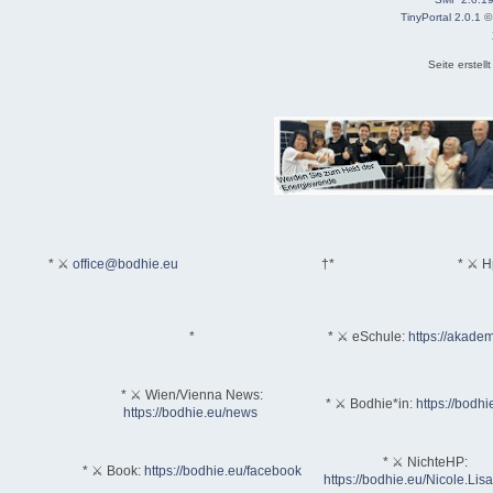
TinyPortal 2.0.1
Seite erstel
* ⚔
office@bodhie.eu
†*
* ⚔ H
*
* ⚔ eSchule:
https://akadem
* ⚔ Wien/Vienna News:
* ⚔ Bodhie*in:
https://bodhi
https://bodhie.eu/news
* ⚔ NichteHP:
* ⚔ Book:
https://bodhie.eu/facebook
https://bodhie.eu/Nicole.Li