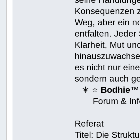
Konsequenzen zu 
Weg, aber ein no
entfalten. Jeder
Klarheit, Mut und
hinauszuwachsen
es nicht nur ein
sondern auch ge
⚜ ⭐️
Bodhie
™
Forum & In
Referat
Titel: Die Struk