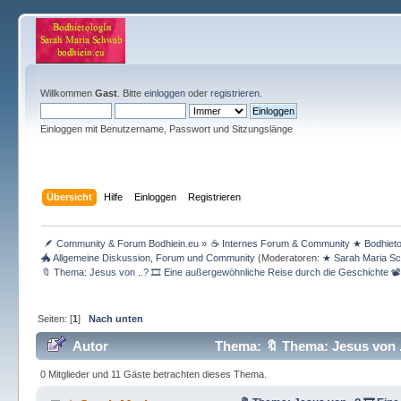
Willkommen
Gast
. Bitte
einloggen
oder
registrieren
.
Einloggen mit Benutzername, Passwort und Sitzungslänge
Übersicht
Hilfe
Einloggen
Registrieren
 🪶 Community & Forum Bodhiein.eu
»
☕ Internes Forum & Community ★ Bodhietolog
🐲 Allgemeine Diskussion, Forum und Community
(Moderatoren:
★ Sarah Maria S
🔖 Thema: Jesus von ..? 🎞️ Eine außergewöhnliche Reise durch die Geschichte 📽️
Seiten: [
1
]
Nach unten
Autor
Thema: 🔖 Thema: Jesus von ..
(Gelesen 43676 mal)
0 Mitglieder und 11 Gäste betrachten dieses Thema.