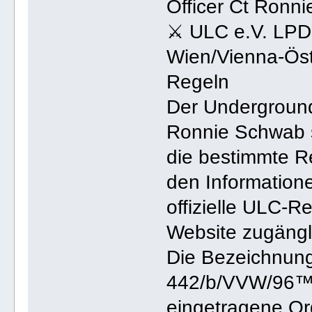
Officer Ct Ronn
⚔ ULC e.V. LPD
Wien/Vienna-Öst
Regeln
Der Undergroun
Ronnie Schwab s
die bestimmte Re
den Informationen
offizielle ULC-R
Website zugängli
Die Bezeichnung
442/b/VVW/96™" 
eingetragene Org