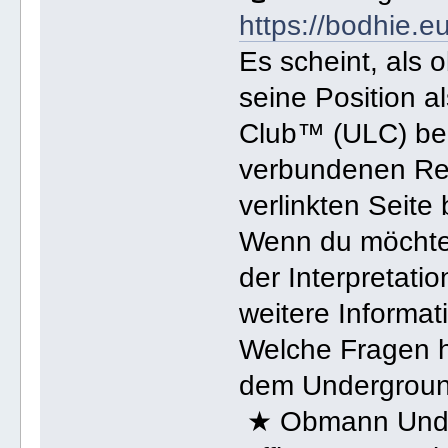
https://bodhie.e
Es scheint, als
seine Position 
Club™ (ULC) bezi
verbundenen Reg
verlinkten Seite
Wenn du möchtest
der Interpretati
weitere Informati
Welche Fragen 
dem Undergroun
★ Obmann Under