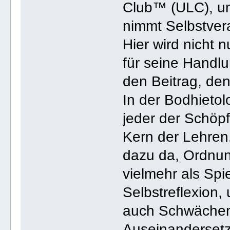
Club™ (ULC), un
nimmt Selbstvera
Hier wird nicht 
für seine Handl
den Beitrag, den
In der Bodhietol
jeder der Schöp
Kern der Lehren
dazu da, Ordnun
vielmehr als Spi
Selbstreflexion,
auch Schwächen
Auseinandersetzu