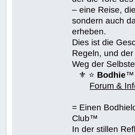
– eine Reise, di
sondern auch da
erheben.
Dies ist die Ges
Regeln, und der
Weg der Selbste
⚜ ⭐️
Bodhie
™
Forum & In
= Einen Bodhiel
Club™
In der stillen R