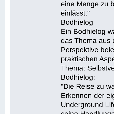
eine Menge zu b
einlässt."
Bodhielog
Ein Bodhielog wä
das Thema aus ei
Perspektive bele
praktischen Asp
Thema: Selbstv
Bodhielog:
"Die Reise zu w
Erkennen der ei
Underground Lif
seine Handlunge