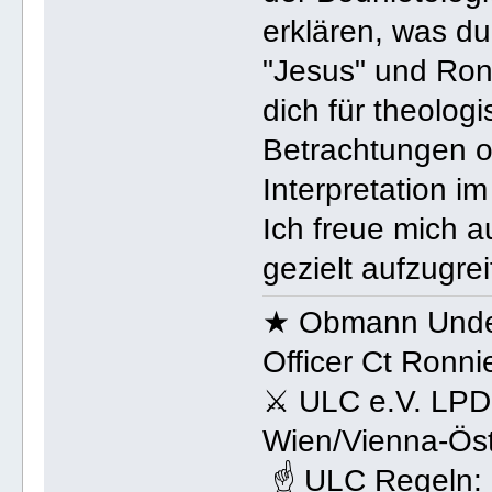
erklären, was 
"Jesus" und Ron
dich für theolog
Betrachtungen ode
Interpretation i
Ich freue mich a
gezielt aufzugrei
★ Obmann Under
Officer Ct Ronn
⚔ ULC e.V. LPD
Wien/Vienna-Öst
☝ ULC Regeln: