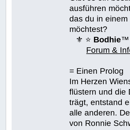
ausführen möcht
das du in einem 
möchtest?
⚜ ⭐️
Bodhie
™
Forum & In
= Einen Prolog
Im Herzen Wiens
flüstern und die 
trägt, entstand 
alle anderen. De
von Ronnie Schw