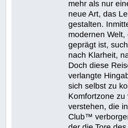
mehr als nur ein
neue Art, das L
gestalten. Inmit
modernen Welt, 
geprägt ist, suc
nach Klarheit, n
Doch diese Reise
verlangte Hingab
sich selbst zu ko
Komfortzone zu v
verstehen, die i
Club™ verborgen
der die Tore des