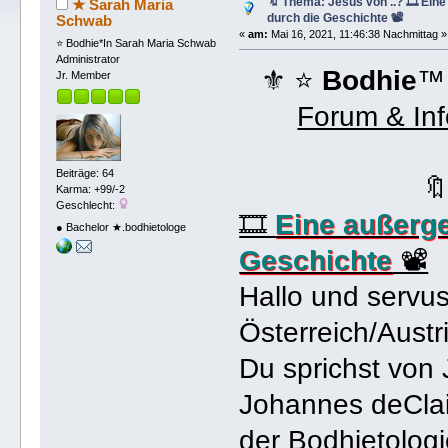
🔖 Thema: Jesus von ..? 🎞️ Ein
★ Sarah Maria
durch die Geschichte 📽️
Schwab
«
am:
Mai 16, 2021, 11:46:38 Nachmittag »
⭐️ Bodhie*In Sarah Maria Schwab
Administrator
⚜ ⭐️
Bodhie
™
Jr. Member
Forum & In
Beiträge: 64

Karma: +99/-2
Geschlecht:
🎞️
Eine außerg
● Bachelor ★.bodhietologe
Geschichte
📽️
Hallo und servu
Österreich/Austr
Du sprichst von
Johannes deClai
der Bodhietolog