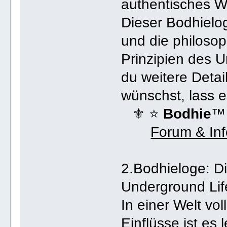
authentisches 
Dieser Bodhielog
und die philoso
Prinzipien des 
du weitere Detai
wünschst, lass e
⚜ ⭐️
Bodhie
™
Forum & In
2.Bodhieloge: D
Underground Li
In einer Welt vo
Einflüsse ist es 