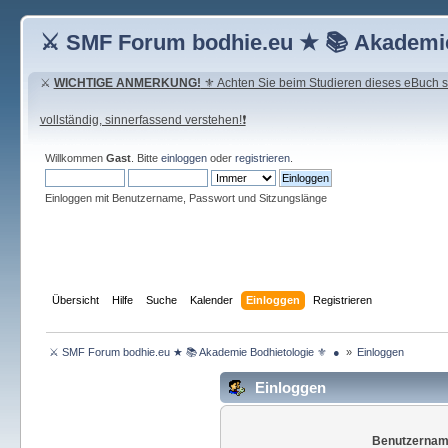
⚔ SMF Forum bodhie.eu ★ 📚 Akademie
⚔
WICHTIGE ANMERKUNG!
⚜ Achten Sie beim Studieren dieses eBuch seh
vollständig, sinnerfassend verstehen!❗
Willkommen
Gast
. Bitte
einloggen
oder
registrieren
.
Einloggen mit Benutzername, Passwort und Sitzungslänge
Übersicht
Hilfe
Suche
Kalender
Einloggen
Registrieren
 ⚔ SMF Forum bodhie.eu ★ 📚 Akademie Bodhietologie ⚜  ● 
»
Einloggen
Einloggen
Benutzernam