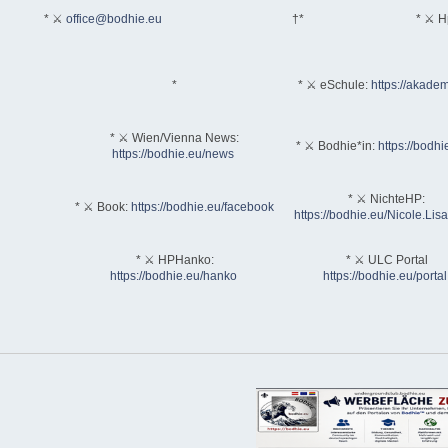
* ⚔
office@bodhie.eu
†*
* ⚔ H
*
* ⚔ eSchule:
https://akadem
* ⚔ Wien/Vienna News:
* ⚔ Bodhie*in:
https://bodhi
https://bodhie.eu/news
* ⚔ NichteHP:
* ⚔ Book:
https://bodhie.eu/facebook
https://bodhie.eu/Nicole.Li
* ⚔ HPHanko:
* ⚔ ULC Portal
https://bodhie.eu/hanko
https://bodhie.eu/portal