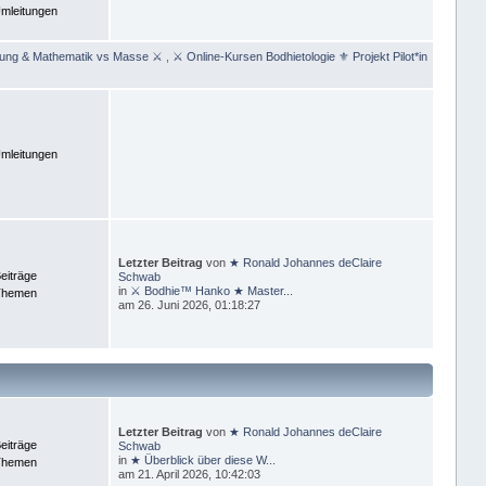
mleitungen
rung & Mathematik vs Masse ⚔
,
⚔ Online-Kursen Bodhietologie ⚜ Projekt Pilot*in
mleitungen
Letzter Beitrag
von
★ Ronald Johannes deClaire
eiträge
Schwab
in
⚔ Bodhie™ Hanko ★ Master...
Themen
am 26. Juni 2026, 01:18:27
Letzter Beitrag
von
★ Ronald Johannes deClaire
eiträge
Schwab
in
★ Überblick über diese W...
Themen
am 21. April 2026, 10:42:03