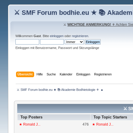
⚔ SMF Forum bodhie.eu ★ 📚 Akademi
⚔
WICHTIGE ANMERKUNG!
⚜ Achten Sie 
Willkommen
Gast
. Bitte
einloggen
oder
registrieren
.
Einloggen mit Benutzername, Passwort und Sitzungslänge
Übersicht
Hilfe
Suche
Kalender
Einloggen
Registrieren
 ⚔ SMF Forum bodhie.eu ★ 📚 Akademie Bodhietologie ⚜  ● 
⚔ SM
Top Posters
Top Topic Starters
★ Ronald J...
476
★ Ronald J...