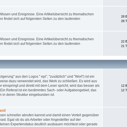
ssen und Ereignisse. Eine Artikelübersicht zu thematischen
28 B
 findet sich auf folgenden Seiten zu den laufenden
28 
ssen und Ereignisse. Eine Artikelübersicht zu thematischen
22 B
 findet sich auf folgenden Seiten zu den laufenden
21 
gerung" aus den Logos " epi", "zusätzlich" und "Wort") ist ein
weise dazu verwendet wird, das Werk zu schließen. Es wird aus
 einspringt und direkt mit dem Leser spricht, wird das besser als
12 B
Ein Referat ist ein bestimmtes Sach- oder Aufgabengebiet, das
12 
 in deren Struktur eingebunden ist.
ard
sen schneller abrufen kannst und damit einen Vorteil gegenüber
st. Egal ob du als Arbeiter oder Angestellter auf der
nd deinen Expertenstatus deutlich ausbauen möchtest oder gerade