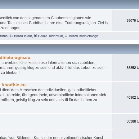
esentlich von den sogenannten Glaubensreligionen wie
38079 U
nd Taoismus ist Buddhas Lehre eine Erfahrungsreligion. Ziel ist
 zu erlangen.
ismus
,
🕌 Board Islam
,
🕍 Board Judentum
,
⚔ Board Bodhietologie
dhietologie.eu
 unverbindliche, kostenlose Informationen sich zubilden,
ähren, geistig klug zu sein und aktiv fit für das Leben zu sein,
38852 U
 zu bleiben!
//bodhie.eu
d dient dem Menschen der individuellen, gesundheitlicher
ch korrekte, übergeordnete, unverbindliche Informationen sich
40902 U
nähren, geistig klug zu sein und aktiv fit für das Leben zu
38388 U
 Verkauf von Bildender Kunst oder neuer zeitgenössischer Kunst