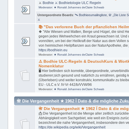
⚔
Bodhie
⚔ Bodhietologie
ULC Regeln
Moderator:
★ Ronald Johannes deClaire Schwab
Untergeordnete Boards
:
🛰 Bodhieeumailingliste
,
📇 „Die Liste 
⚔
📚 "Das verlorene Buch der pflanzlichen Heilmi
🍀 "Alle Wiesen und Matten, Berge und Hügel, die sind Her
gegen jedes Wehwehchen ein Kraut gewachsen ist. Und das 
vonnöten, um bei der Heilkraft der Natur aus dem Vollen 
von heimischen Heilpflanzen aus der NaturApotheke, die 
https://bodhiein.eu
Moderator:
★ Ronald Johannes deClaire Schwab
⚠️ Bodhie ULC-Regeln & DeutschKurs & Wor
Nomenklatur
🖥 Hier befinden sich korrekte, übergeordnete, unverbindl
studieren;sich gesund und natürlich zu ernähren, geistig kl
(Überleben) und weiter konstrukiv, kommunikativ zu bleib
EU - ULC e.V. IV-Vr 442/b/VVW/96
Moderator:
★ Ronald Johannes deClaire Schwab
📇 Die Vergangenheit ★ 1962 Ï Dato & die mögliche Zukunft
📇 Die Vergangenheit ★ 1962 Ï Dato & die mög
📩 Die Vergangenheit ist die Menge aller zeitlich zurückl
Abhängigkeit vom Sachgebiet, wie weit ein Ereignis zurü
bezeichnet die nahe Vergangenheit, insbesondere den v
https://de.wikipedia.org/wiki/Vergangenheit