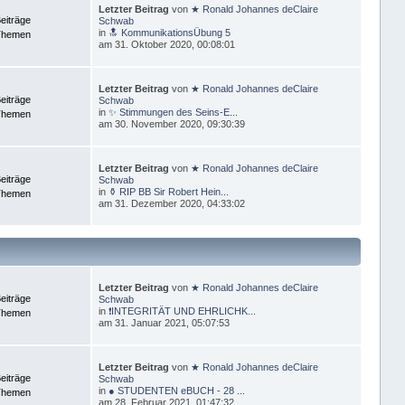
Letzter Beitrag
von
★ Ronald Johannes deClaire
eiträge
Schwab
in
🔝 KommunikationsÜbung 5
Themen
am 31. Oktober 2020, 00:08:01
Letzter Beitrag
von
★ Ronald Johannes deClaire
eiträge
Schwab
in
✨ Stimmungen des Seins-E...
Themen
am 30. November 2020, 09:30:39
Letzter Beitrag
von
★ Ronald Johannes deClaire
eiträge
Schwab
in
⚱ RIP BB Sir Robert Hein...
Themen
am 31. Dezember 2020, 04:33:02
Letzter Beitrag
von
★ Ronald Johannes deClaire
eiträge
Schwab
in
❗INTEGRITÄT UND EHRLICHK...
Themen
am 31. Januar 2021, 05:07:53
Letzter Beitrag
von
★ Ronald Johannes deClaire
eiträge
Schwab
in
● STUDENTEN eBUCH - 28 ...
Themen
am 28. Februar 2021, 01:47:32