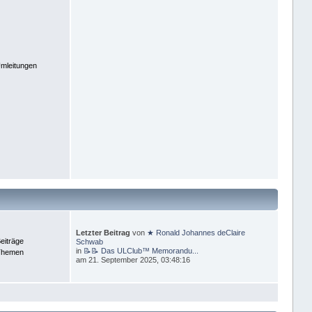
mleitungen
Letzter Beitrag
von
★ Ronald Johannes deClaire
eiträge
Schwab
in
📝📝 Das ULClub™ Memorandu...
Themen
am 21. September 2025, 03:48:16