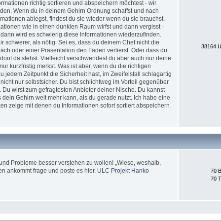
formationen richtig sortieren und abspeichern möchtest - wir
erden. Wenn du in deinem Gehirn Ordnung schaffst und nach
ationen ablegst, findest du sie wieder wenn du sie brauchst.
tionen wie in einen dunklen Raum wirfst und dann vergisst -
 dann wird es schwierig diese Informationen wiederzufinden.
 schwerer, als nötig. Sei es, dass du deinem Chef nicht die
38164 U
äch oder einer Präsentation den Faden verlierst. Oder dass du
doof da stehst. Vielleicht verschwendest du aber auch nur deine
nur kurzfristig merkst. Was ist aber, wenn du die richtigen
jedem Zeitpunkt die Sicherheit hast, im Zweifelsfall schlagartig
icht nur selbstsicher. Du bist schlichtweg im Vorteil gegenüber
. Du wirst zum gefragtesten Anbieter deiner Nische. Du kannst
 dein Gehirn weit mehr kann, als du gerade nutzt. Ich habe eine
en zeige mit denen du Informationen sofort sortiert abspeichern
.
und Probleme besser verstehen zu wollen! „Wieso, weshalb,
en ankommt frage und poste es hier.
ULC Projekt Hanko
70 B
70 