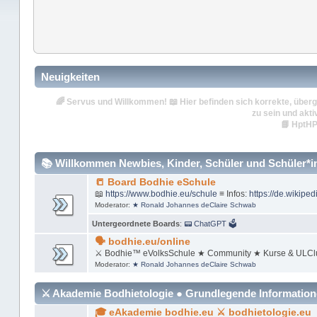
Neuigkeiten
🌈
Servus und Willkommen!
📖 Hier befinden sich korrekte, überg
zu sein und akti
📘
HptHP
📚 Willkommen Newbies, Kinder, Schüler und Schüler*inn
📒 Board Bodhie eSchule
📖
https://www.bodhie.eu/schule
≡ Infos:
https://de.wikiped
Moderator:
★ Ronald Johannes deClaire Schwab
Untergeordnete Boards
:
📟 ChatGPT 🗳
🗣 bodhie.eu/online
⚔ Bodhie™ eVolksSchule ★ Community ★ Kurse & ULCl
Moderator:
★ Ronald Johannes deClaire Schwab
⚔ Akademie Bodhietologie ● Grundlegende Informatio
🎓 eAkademie bodhie.eu ⚔ bodhietologie.eu