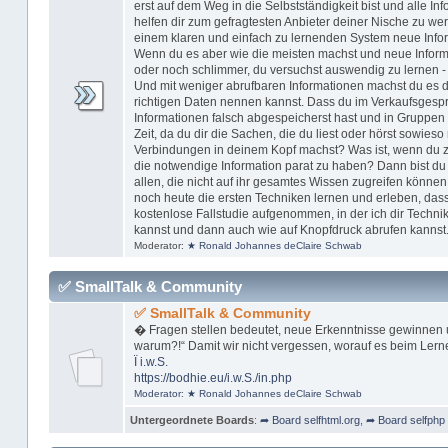
erst auf dem Weg in die Selbstständigkeit bist und alle In
helfen dir zum gefragtesten Anbieter deiner Nische zu w
einem klaren und einfach zu lernenden System neue Inform
Wenn du es aber wie die meisten machst und neue Informa
oder noch schlimmer, du versuchst auswendig zu lernen -
Und mit weniger abrufbaren Informationen machst du es dir
richtigen Daten nennen kannst. Dass du im Verkaufsgespr
Informationen falsch abgespeicherst hast und in Gruppen 
Zeit, da du dir die Sachen, die du liest oder hörst sowieso 
Verbindungen in deinem Kopf machst? Was ist, wenn du zu 
die notwendige Information parat zu haben? Dann bist du n
allen, die nicht auf ihr gesamtes Wissen zugreifen können
noch heute die ersten Techniken lernen und erleben, dass
kostenlose Fallstudie aufgenommen, in der ich dir Technik
kannst und dann auch wie auf Knopfdruck abrufen kannst
Moderator:
★ Ronald Johannes deClaire Schwab
✅ SmallTalk & Community
✅ SmallTalk & Community
� Fragen stellen bedeutet, neue Erkenntnisse gewinnen 
warum?!“ Damit wir nicht vergessen, worauf es beim Lern
Ï
i.w.S.
https://bodhie.eu/i.w.S./in.php
Moderator:
★ Ronald Johannes deClaire Schwab
Untergeordnete Boards
:
➦ Board selfhtml.org
,
➦ Board selfphp