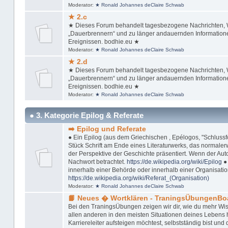
Moderator:
★ Ronald Johannes deClaire Schwab
★ 2.c
★ Dieses Forum behandelt tagesbezogene Nachrichten, Wi
„Dauerbrennern“ und zu länger andauernden Informationen
Ereignissen. bodhie.eu ★
Moderator:
★ Ronald Johannes deClaire Schwab
★ 2.d
★ Dieses Forum behandelt tagesbezogene Nachrichten, Wi
„Dauerbrennern“ und zu länger andauernden Informationen
Ereignissen. bodhie.eu ★
Moderator:
★ Ronald Johannes deClaire Schwab
● 3. Kategorie Epilog & Referate
➡️ Epilog und Referate
● Ein Epilog (aus dem Griechischen , Epélogos, "Schlussfol
Stück Schrift am Ende eines Literaturwerks, das normaler
der Perspektive der Geschichte präsentiert. Wenn der Autor
Nachwort betrachtet.
https://de.wikipedia.org/wiki/Epilog
● 
innerhalb einer Behörde oder innerhalb einer Organisation
https://de.wikipedia.org/wiki/Referat_(Organisation)
Moderator:
★ Ronald Johannes deClaire Schwab
📙 Neues � Wortklären - TraningsÜbungenBo
Bei den TraningsÜbungen zeigen wir dir, wie du mehr Wis
allen anderen in den meisten Situationen deines Lebens ha
Karriereleiter aufsteigen möchtest, selbstständig bist u