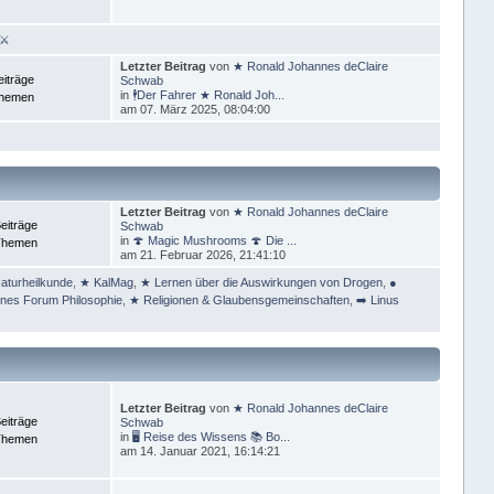
 ⚔
Letzter Beitrag
von
★ Ronald Johannes deClaire
eiträge
Schwab
in
🕴Der Fahrer ★ Ronald Joh...
Themen
am 07. März 2025, 08:04:00
Letzter Beitrag
von
★ Ronald Johannes deClaire
eiträge
Schwab
in
🍄 Magic Mushrooms 🍄 Die ...
Themen
am 21. Februar 2026, 21:41:10
aturheilkunde
,
★ KalMag
,
★ Lernen über die Auswirkungen von Drogen
,
●
ines Forum Philosophie
,
★ Religionen & Glaubensgemeinschaften
,
➡️ Linus
Letzter Beitrag
von
★ Ronald Johannes deClaire
eiträge
Schwab
in
🖥 Reise des Wissens 📚 Bo...
Themen
am 14. Januar 2021, 16:14:21