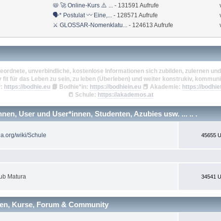
📛 🚀 Online-Kurs ⚠️ ...
- 131591 Aufrufe
🗣* Postulat 〰 Eine,...
- 128571 Aufrufe
⚔ GLOSSAR-Nomenklatu...
- 124613 Aufrufe
eordnete, unverbindliche, kostenlose Informationen sich zubilden, zulernen und 
v fit für das Leben zu sein, zu leben (Überleben) und weiter konstrukiv, kommuni
:
https://bodhie.eu
📗
Bodhie*in:
https://bodhiein.eu
📕
Akademie:
https://bodhie
📒
Schule:
https://akademos.at
en, User und User*innen, Studenten, Azubies usw. ... .. .
ia.org/wiki/Schule
45655 U
ub Matura
34541 U
nen, Kurse, Forum & Community