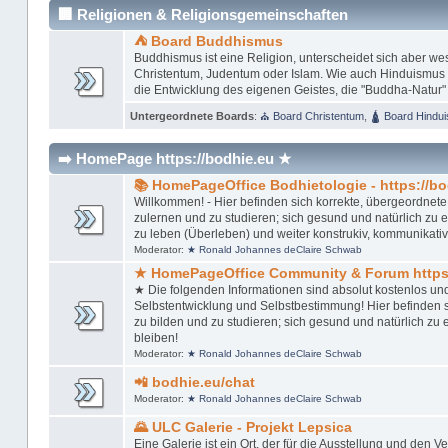
🏢 Religionen & Religionsgemeinschaften
⛺ Board Buddhismus
Buddhismus ist eine Religion, unterscheidet sich aber w
Christentum, Judentum oder Islam. Wie auch Hinduismus u
die Entwicklung des eigenen Geistes, die "Buddha-Natur"
Untergeordnete Boards
:
⛪ Board Christentum
,
🛕 Board Hindu
➡️ HomePage https://bodhie.eu ★
📚 HomePageOffice Bodhietologie - https://bo
Willkommen! - Hier befinden sich korrekte, übergeordnete,
zulernen und zu studieren; sich gesund und natürlich zu ern
zu leben (Überleben) und weiter konstrukiv, kommunikativ
Moderator:
★ Ronald Johannes deClaire Schwab
★ HomePageOffice Community & Forum https:
★ Die folgenden Informationen sind absolut kostenlos un
Selbstentwicklung und Selbstbestimmung! Hier befinden si
zu bilden und zu studieren; sich gesund und natürlich zu er
bleiben!
Moderator:
★ Ronald Johannes deClaire Schwab
📲 bodhie.eu/chat
Moderator:
★ Ronald Johannes deClaire Schwab
🌄 ULC Galerie - Projekt Lepsica
Eine Galerie ist ein Ort, der für die Ausstellung und den