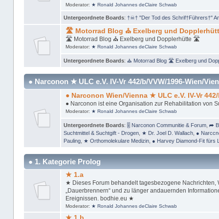
Moderator:
★ Ronald Johannes deClaire Schwab
Untergeordnete Boards
:
†☠† "Der Tod des Schrif†Führers†" A
🛣 Motorrad Blog ⛪ Exelberg und Dopplerhütt
🛣 Motorrad Blog ⛪ Exelberg und Dopplerhütte 🛣
Moderator:
★ Ronald Johannes deClaire Schwab
Untergeordnete Boards
:
⛪ Motorrad Blog 🛣 Exelberg und Dopp
● Narconon ★ ULC e.V. IV-Vr 442/b/VVW/1996-Wien/Vien
● Narconon Wien/Vienna ★ ULC e.V. IV-Vr 442
● Narconon ist eine Organisation zur Rehabilitation von 
Moderator:
★ Ronald Johannes deClaire Schwab
Untergeordnete Boards
:
🎚 Narconon Communitie & Forum
,
➦ B
Suchtmittel & Suchtgift - Drogen
,
★ Dr. Joel D. Wallach
,
● Narccn
Pauling
,
★ Orthomolekulare Medizin
,
● Harvey Diamond-Fit fürs 
● 1. Kategorie Prolog
★ 1.a
★ Dieses Forum behandelt tagesbezogene Nachrichten, Wi
„Dauerbrennern“ und zu länger andauernden Informationen
Ereignissen. bodhie.eu ★
Moderator:
★ Ronald Johannes deClaire Schwab
★ 1.b