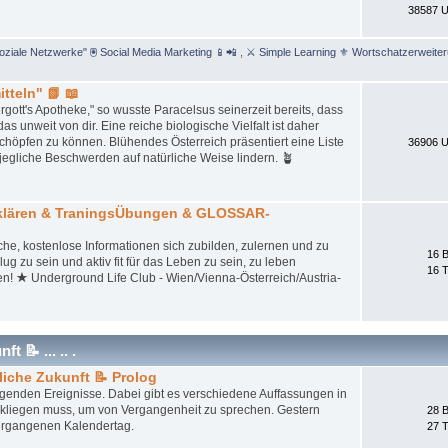
38587 U
Soziale Netzwerke" 🖲 Social Media Marketing 📱📲
,
⚔ Simple Learning ⚜ Wortschatzerweite
tteln" 📗 📖
gott's Apotheke," so wusste Paracelsus seinerzeit bereits, dass
unweit von dir. Eine reiche biologische Vielfalt ist daher
schöpfen zu können. Blühendes Österreich präsentiert eine Liste
36906 U
jegliche Beschwerden auf natürliche Weise lindern. 🪴
tklären & TraningsÜbungen & GLOSSAR-
iche, kostenlose Informationen sich zubilden, zulernen und zu
16 B
ug zu sein und aktiv fit für das Leben zu sein, zu leben
16 
en! ★ Underground Life Club - Wien/Vienna-Österreich/Austria-
 📝 ... .. .
liche Zukunft 📝 Prolog
iegenden Ereignisse. Dabei gibt es verschiedene Auffassungen in
ckliegen muss, um von Vergangenheit zu sprechen. Gestern
28 B
ergangenen Kalendertag.
27 