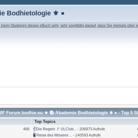
e Bodhietologie ⚜ ●
beim Studieren dieses eBuch sehr, sehr sorgfältig darauf, dass Sie niemals über e
F Forum bodhie.eu ★ 📚 Akademie Bodhietologie ⚜ ● - Top 5 S
Top Topics
466
☝Die Regeln 🚩 ULClub...
- 206875 Aufrufe
🖥 Reise des Wissens ...
- 140593 Aufrufe