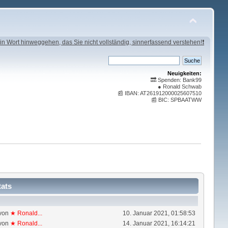
in Wort hinweggehen, das Sie nicht vollständig, sinnerfassend verstehen!❗
Neuigkeiten:
🔜 Spenden: Bank99
● Ronald Schwab
📰 IBAN: AT261912000025607510
📰 BIC: SPBAATWW
tats
von
★ Ronald...
10. Januar 2021, 01:58:53
von
★ Ronald...
14. Januar 2021, 16:14:21