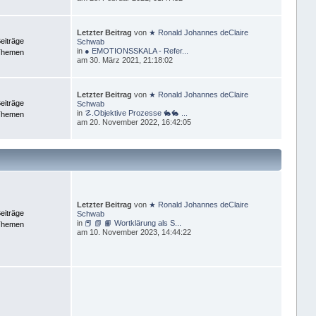
Letzter Beitrag
von
★ Ronald Johannes deClaire
eiträge
Schwab
in
● EMOTIONSSKALA - Refer...
Themen
am 30. März 2021, 21:18:02
Letzter Beitrag
von
★ Ronald Johannes deClaire
eiträge
Schwab
in
☡.Objektive Prozesse 🐇🐇 ...
Themen
am 20. November 2022, 16:42:05
Letzter Beitrag
von
★ Ronald Johannes deClaire
eiträge
Schwab
in
📕 📗 📙 Wortklärung als S...
Themen
am 10. November 2023, 14:44:22