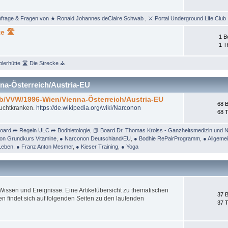
nfrage & Fragen von ★ Ronald Johannes deClaire Schwab
,
⚔ Portal Underground Life Club
e 🛣
1 B
1 
lerhütte 🛣 Die Strecke ⛪
na-Österreich/Austria-EU
/b/VVW/1996-Wien/Vienna-Österreich/Austria-EU
68 B
Suchtkranken.
https://de.wikipedia.org/wiki/Narconon
68 
oard ➦ Regeln ULC ➦ Bodhietologie
,
📕 Board Dr. Thomas Kroiss - Ganzheitsmedizin und N
on Grundkurs Vitamine
,
● Narconon Deutschland/EU
,
● Bodhie RePairProgramm
,
● Allgeme
Leben
,
● Franz Anton Mesmer
,
● Kieser Training
,
● Yoga
ssen und Ereignisse. Eine Artikelübersicht zu thematischen
37 B
 findet sich auf folgenden Seiten zu den laufenden
37 