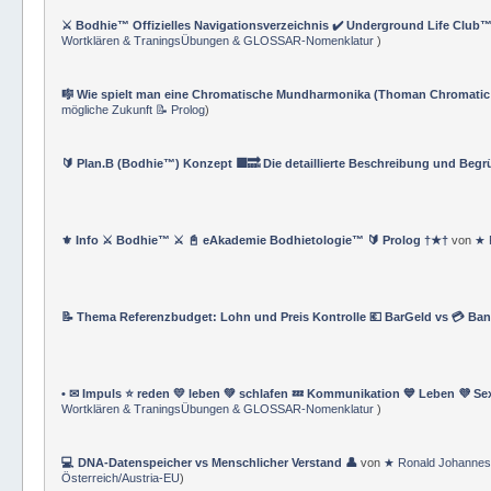
⚔️ Bodhie™ Offizielles Navigationsverzeichnis ✔️ Underground Life Club™
Wortklären & TraningsÜbungen & GLOSSAR-Nomenklatur
)
🎼 Wie spielt man eine Chromatische Mundharmonika (Thoman Chromatic
mögliche Zukunft 📝 Prolog
)
🔰 Plan.B (Bodhie™) Konzept 🟪🔜 Die detaillierte Beschreibung und Beg
⚜ Info ⚔ Bodhie™ ⚔ 📓 eAkademie Bodhietologie™ 🔰 Prolog †★†
von
★ 
📝 Thema Referenzbudget: Lohn und Preis Kontrolle 💶 BarGeld vs 💳 Ba
• ✉ Impuls ⭐️ reden 💛 leben 💚 schlafen 💤 Kommunikation 💙 Leben 💜 Se
Wortklären & TraningsÜbungen & GLOSSAR-Nomenklatur
)
💻 DNA-Datenspeicher vs Menschlicher Verstand 👤
von
★ Ronald Johannes
Österreich/Austria-EU
)