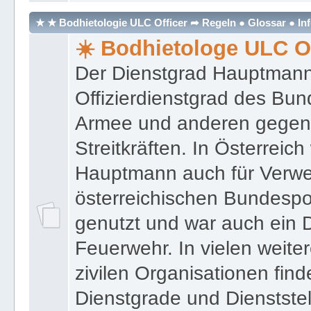
★ ★ Bodhietologie ULC Officer ➦ Regeln ● Glossar ● In
☀️ Bodhietologe ULC Of
Der Dienstgrad Hauptmann (
Offizierdienstgrad des Bu
Armee und anderen gegenw
Streitkräften. In Österreic
Hauptmann auch für Verwe
österreichischen Bundespo
genutzt und war auch ein 
Feuerwehr. In vielen weiter
zivilen Organisationen find
Dienstgrade und Dienstste