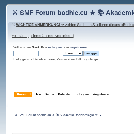
⚔ SMF Forum bodhie.eu ★ 📚 Akademie
⚔
WICHTIGE ANMERKUNG!
⚜ Achten Sie beim Studieren dieses eBuch seh
vollständig, sinnerfassend verstehen!❗
Willkommen
Gast
. Bitte
einloggen
oder
registrieren
.
Einloggen mit Benutzername, Passwort und Sitzungslänge
Übersicht
Hilfe
Suche
Kalender
Einloggen
Registrieren
 ⚔ SMF Forum bodhie.eu ★ 📚 Akademie Bodhietologie ⚜  ● 