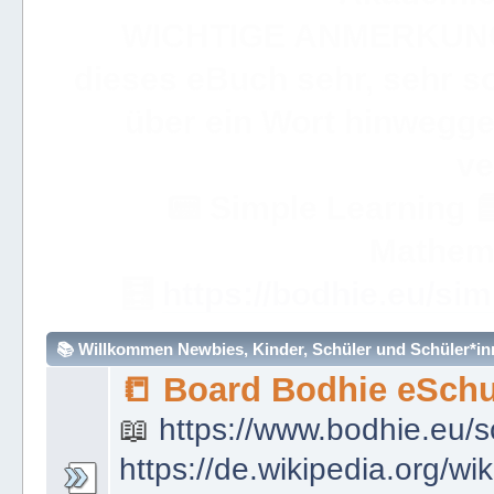
WICHTIGE ANMERKUN
dieses eBuch sehr, sehr so
über ein Wort hinweggeh
ve
📟
Simple Learning

Mathem
🧮
https://bodhie.eu/sim
📚 Willkommen Newbies, Kinder, Schüler und Schüler*inne
📒 Board Bodhie eSchu
📖
https://www.bodhie.eu/s
https://de.wikipedia.org/wi