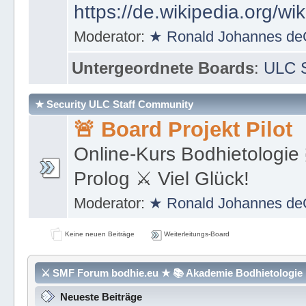
https://de.wikipedia.org/wi
Moderator:
★ Ronald Johannes de
Untergeordnete Boards
:
ULC S
★ Security ULC Staff Community
🚨 Board Projekt Pilot
Online-Kurs Bodhietologie 
Prolog ⚔ Viel Glück!
Moderator:
★ Ronald Johannes de
Keine neuen Beiträge
Weiterleitungs-Board
⚔ SMF Forum bodhie.eu ★ 📚 Akademie Bodhietologie ⚜
Neueste Beiträge