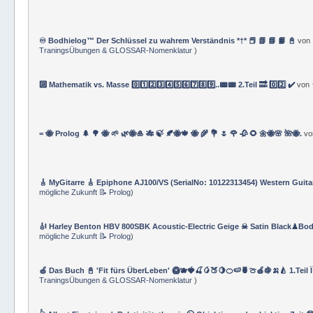
♾️ Bodhielog™ Der Schlüssel zu wahrem Verständnis *†* 📕 📗 📘 📙 📓
von
TraningsÜbungen & GLOSSAR-Nomenklatur
)
🔟 Mathematik vs. Masse 0️⃣1️⃣2️⃣3️⃣4️⃣5️⃣6️⃣7️⃣8️⃣9️⃣..📟📟 2.Teil 🔜 0️⃣2️⃣ ✔️
von
= 🐝 Prolog 🌲 🌳 🐝 🌱 🌿🐝🎍 🎋 🍃 🍂🐝🍁 🐝 🌾 💐 🌷 🌹 🥀 🌻 🌼🐝🌸 🌺🐝.
v
🎸 MyGitarre 🎸 Epiphone AJ100/VS (SerialNo: 10122313454) Western Guita
mögliche Zukunft 📝 Prolog
)
🎻 Harley Benton HBV 800SBK Acoustic-Electric Geige ☠ Satin Black♟Bod
mögliche Zukunft 📝 Prolog
)
🍏 Das Buch 📓 'Fit fürs ÜberLeben' 🥝🫐🍓🍒🥭🍑🍋🍊🍉🍍🍈🍎🍇🍌🍐 1.Teil 
TraningsÜbungen & GLOSSAR-Nomenklatur
)