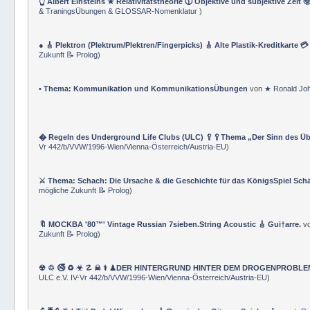
👆 Albert Einsteins ★ Relativitätstheorie 🕦 Objektive und subjektive Zeit 
& TraningsÜbungen & GLOSSAR-Nomenklatur
)
● 🎸 Plektron (Plektrum/Plektren/Fingerpicks) 🎸 Alte Plastik-Kreditkarte 
Zukunft 📝 Prolog
)
• Thema: Kommunikation und KommunikationsÜbungen
von
★ Ronald Jo
� Regeln des Underground Life Clubs (ULC) 🥄🥄Thema „Der Sinn des Ü
Vr 442/b/VVW/1996-Wien/Vienna-Österreich/Austria-EU
)
⚔ Thema: Schach: Die Ursache & die Geschichte für das KönigsSpiel Sch
mögliche Zukunft 📝 Prolog
)
🔖 MOCKBA '80™' Vintage Russian 7sieben.String Acoustic 🎸 Gui†arre.
v
Zukunft 📝 Prolog
)
☢ ♲ 🚭 ♻ ☣ ☡ ☠ ⚕ ♟DER HINTERGRUND HINTER DEM DROGENPROBLEM 🛰
ULC e.V. IV-Vr 442/b/VVW/1996-Wien/Vienna-Österreich/Austria-EU
)