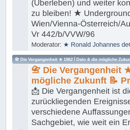
(Überleben) und weiter kon
zu bleiben! ★ Underground
Wien/Vienna-Österreich/Aus
Vr 442/b/VVW/96
Moderator:
★ Ronald Johannes de
📇 Die Vergangenheit ★ 1962 Ï Dato & die mögliche Zukunft 
📇 Die Vergangenheit ★
mögliche Zukunft 📝 P
📩 Die Vergangenheit ist di
zurückliegenden Ereignisse
verschiedene Auffassungen
Sachgebiet, wie weit ein E