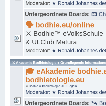
Moderator:
★ Ronald Johannes de
Untergeordnete Boards
:
📟 C
🗣 bodhie.eu/online
⚔ Bodhie™ eVolksSchule
& ULClub Matura
Moderator:
★ Ronald Johannes de
⚔ Akademie Bodhietologie ● Grundlegende Information
🎓 eAkademie bodhie.
bodhietologie.eu
⚔
Bodhie
⚔ Bodhietologie
ULC Regeln
Moderator:
★ Ronald Johannes de
Untergeordnete Boards
:
🛰 Bo