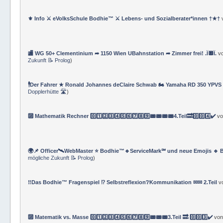
⚜ Info ⚔ eVolksSchule Bodhie™ ⚔ Lebens- und Sozialberater*innen †★†
🏬 WG 50+ Clementinium ➦ 1150 Wien UBahnstation ➦ Zimmer frei! .Ï🔲Ï.
v
Zukunft 📝 Prolog
)
🕴Der Fahrer ★ Ronald Johannes deClaire Schwab 🏍️ Yamaha RD 350 YPVS ⌚
Dopplerhütte 🛣
)
🔟 Mathematik Rechner 0️⃣1️⃣2️⃣3️⃣4️⃣5️⃣6️⃣7️⃣8️⃣9️⃣📟📟📟📟4.Teil🔜0️⃣0️⃣4️⃣✔️
v
🌍📌 Officer🛰WebMaster ⭐️ Bodhie™🔹ServiceMark℠ und neue Emojis 🔹 
mögliche Zukunft 📝 Prolog
)
‼️Das Bodhie™ Fragenspiel ⁉️ Selbstreflexion❔Kommunikation ✉✉ 2.Teil
v
🔟 Matematik vs. Masse 0️⃣1️⃣2️⃣3️⃣4️⃣5️⃣6️⃣7️⃣8️⃣9️⃣📟📟📟3.Teil 🔜 0️⃣0️⃣3️⃣✔️
vo