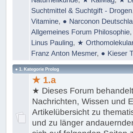
Suchtmittel & Suchtgift - Drogen
Vitamine
,
● Narconon Deutschl
Allgemeines Forum Philosophie
Linus Pauling
,
★ Orthomolekular
Franz Anton Mesmer
,
● Kieser T
● 1. Kategorie Prolog
★ 1.a
★ Dieses Forum behandel
Nachrichten, Wissen und E
Artikelübersicht zu themat
und zu länger andauernden