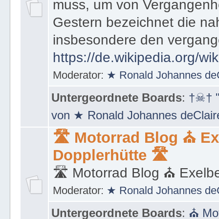
muss, um von Vergangenhe
Gestern bezeichnet die na
insbesondere den vergang
https://de.wikipedia.org/wi
Moderator:
★ Ronald Johannes de
Untergeordnete Boards
:
†☠† "
von ★ Ronald Johannes deClai
🛣 Motorrad Blog ⛪ Ex
Dopplerhütte 🛣
🛣 Motorrad Blog ⛪ Exelbe
Moderator:
★ Ronald Johannes de
Untergeordnete Boards
:
⛪ Mot