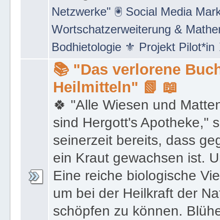
Netzwerke" 🖲 Social Media Mar
Wortschatzerweiterung & Math
Bodhietologie ⚜ Projekt Pilot*in
📚 "Das verlorene Buch
Heilmitteln" 📗 📖
🍀 "Alle Wiesen und Matte
sind Hergott's Apotheke," 
seinerzeit bereits, dass 
ein Kraut gewachsen ist. U
Eine reiche biologische Vie
um bei der Heilkraft der N
schöpfen zu können. Blüh