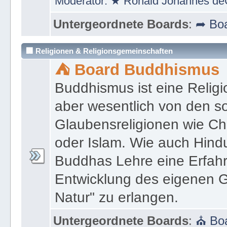
Moderator:
★ Ronald Johannes de
Untergeordnete Boards
:
➦ Boa
🏢 Religionen & Religionsgemeinschaften
⛺ Board Buddhismus
Buddhismus ist eine Religi
aber wesentlich von den 
Glaubensreligionen wie Ch
oder Islam. Wie auch Hind
Buddhas Lehre eine Erfahrun
Entwicklung des eigenen G
Natur" zu erlangen.
Untergeordnete Boards
:
⛪ Boa