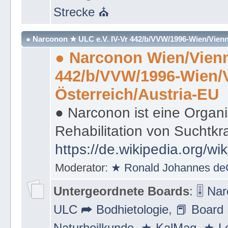
Strecke ⛪
● Narconon ★ ULC e.V. IV-Vr 442/b/VVW/1996-Wien/Vienn
● Narconon Wien/Vienn
442/b/VVW/1996-Wien/
Österreich/Austria-EU
● Narconon ist eine Organi
Rehabilitation von Suchtkr
https://de.wikipedia.org/wi
Moderator:
★ Ronald Johannes de
Untergeordnete Boards
:
🎚 Na
ULC ➦ Bodhietologie
,
📕 Board 
Naturheilkunde
,
★ KalMag
,
★ Le