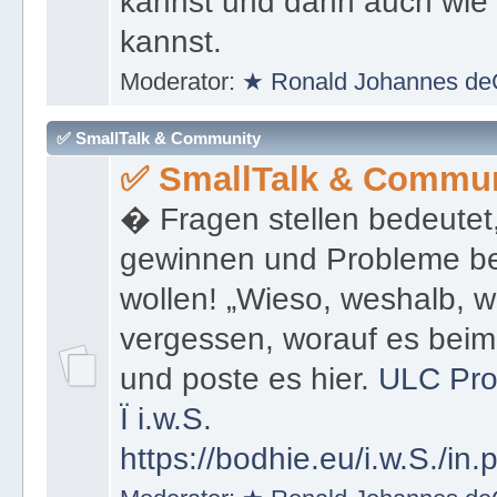
kannst und dann auch wie 
kannst.
Moderator:
★ Ronald Johannes de
✅ SmallTalk & Community
✅ SmallTalk & Commun
� Fragen stellen bedeutet
gewinnen und Probleme be
wollen! „Wieso, weshalb, w
vergessen, worauf es bei
und poste es hier.
ULC Pro
Ï
i.w.S.
https://bodhie.eu/i.w.S./in.