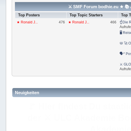
⚔ SMF Forum bodhie.eu ★ 📚 A
Top Posters
Top Topic Starters
Top 
★ Ronald J...
476
★ Ronald J...
466
☝Die R
Aufrufe
🖥 Reis
📛 🚀 O
🗣* Pos
⚔ GLOS
Aufrufe
Neuigkeiten
🚩 Hier findest Du staat
der ⚔ ULC Akademie Bo
Akademie 