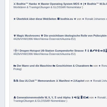
⚔ Bodhie™ Hanko ★ Master Operating System MOS ★ (⚜ Bodhie™ M.Sc.
Wortklären & TraningsÜbungen & GLOSSAR-Nomenklatur
)
★ Überblick über diese WebSeiten 🔲 bodhie.eu ★
von
★ Ronald Johannes 
🍄 Magic Mushrooms 🍄 Die unsichtbare ökologische Rolle von Psilocybin
442/b/VVW/1996-Wien/Vienna-Österreich/Austria-EU
)
†🩺† Drogen-Hotspot U6-Station Gumpendorfer Strasse 💊💉🩸🩹🦠🧴🧫🧬🌡
442/b/VVW/1996-Wien/Vienna-Österreich/Austria-EU
)
🏍 Der Mann und die Maschine 🏍 Geschichten & Charaktere 🏍
von
★ Rona
Prolog
)
📝📝 Das ULClub™ Memorandum ⚔ Manifest ➦ 2.Kapitel
von
★ Ronald Joh
👤 Generationenmodelle W, X, Y, ☡ und Alpha 📱📲 💻 🖥️ 💶🛋️
von
★ Ronald 
TraningsÜbungen & GLOSSAR-Nomenklatur
)