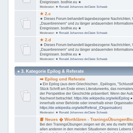
Ereignissen. bodhie.eu ★
Moderator:
★ Ronald Johannes deClaire Schwab
★ 2.c
★ Dieses Forum behandelt tagesbezogene Nachrichten, Wi
„Dauerbrennern“ und zu länger andauernden Informationen
Ereignissen. bodhie.eu ★
Moderator:
★ Ronald Johannes deClaire Schwab
★ 2.d
★ Dieses Forum behandelt tagesbezogene Nachrichten, Wi
„Dauerbrennern“ und zu länger andauernden Informationen
Ereignissen. bodhie.eu ★
Moderator:
★ Ronald Johannes deClaire Schwab
● 3. Kategorie Epilog & Referate
➡️ Epilog und Referate
● Ein Epilog (aus dem Griechischen , Epélogos, "Schlussfol
Stück Schrift am Ende eines Literaturwerks, das normaler
der Perspektive der Geschichte präsentiert. Wenn der Autor
Nachwort betrachtet.
https://de.wikipedia.org/wiki/Epilog
● 
innerhalb einer Behörde oder innerhalb einer Organisation
https://de.wikipedia.org/wiki/Referat_(Organisation)
Moderator:
★ Ronald Johannes deClaire Schwab
📙 Neues � Wortklären - TraningsÜbungenBo
Bei den TraningsÜbungen zeigen wir dir, wie du mehr Wis
allen anderen in den meisten Situationen deines Lebens ha