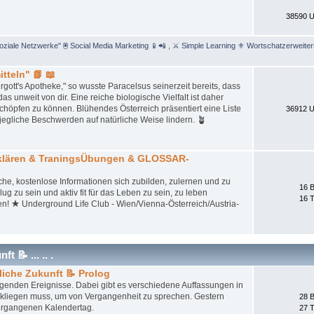
38590 U
Soziale Netzwerke" 🖲 Social Media Marketing 📱📲
,
⚔ Simple Learning ⚜ Wortschatzerweite
tteln" 📗 📖
gott's Apotheke," so wusste Paracelsus seinerzeit bereits, dass
unweit von dir. Eine reiche biologische Vielfalt ist daher
schöpfen zu können. Blühendes Österreich präsentiert eine Liste
36912 U
jegliche Beschwerden auf natürliche Weise lindern. 🪴
tklären & TraningsÜbungen & GLOSSAR-
iche, kostenlose Informationen sich zubilden, zulernen und zu
16 B
ug zu sein und aktiv fit für das Leben zu sein, zu leben
16 
en! ★ Underground Life Club - Wien/Vienna-Österreich/Austria-
 📝 ... .. .
liche Zukunft 📝 Prolog
iegenden Ereignisse. Dabei gibt es verschiedene Auffassungen in
ckliegen muss, um von Vergangenheit zu sprechen. Gestern
28 B
ergangenen Kalendertag.
27 