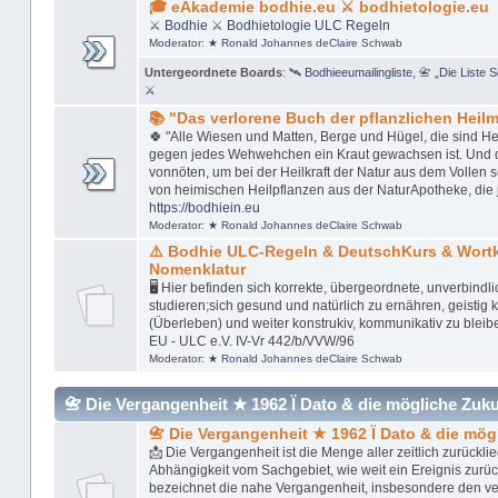
🎓 eAkademie bodhie.eu ⚔ bodhietologie.eu
⚔
Bodhie
⚔ Bodhietologie
ULC Regeln
Moderator:
★ Ronald Johannes deClaire Schwab
Untergeordnete Boards
:
🛰 Bodhieeumailingliste
,
📇 „Die Liste 
⚔
📚 "Das verlorene Buch der pflanzlichen Heilmi
🍀 "Alle Wiesen und Matten, Berge und Hügel, die sind Her
gegen jedes Wehwehchen ein Kraut gewachsen ist. Und das 
vonnöten, um bei der Heilkraft der Natur aus dem Vollen 
von heimischen Heilpflanzen aus der NaturApotheke, die 
https://bodhiein.eu
Moderator:
★ Ronald Johannes deClaire Schwab
⚠️ Bodhie ULC-Regeln & DeutschKurs & Wor
Nomenklatur
🖥 Hier befinden sich korrekte, übergeordnete, unverbindl
studieren;sich gesund und natürlich zu ernähren, geistig kl
(Überleben) und weiter konstrukiv, kommunikativ zu bleib
EU - ULC e.V. IV-Vr 442/b/VVW/96
Moderator:
★ Ronald Johannes deClaire Schwab
📇 Die Vergangenheit ★ 1962 Ï Dato & die mögliche Zukunft
📇 Die Vergangenheit ★ 1962 Ï Dato & die mög
📩 Die Vergangenheit ist die Menge aller zeitlich zurückl
Abhängigkeit vom Sachgebiet, wie weit ein Ereignis zurü
bezeichnet die nahe Vergangenheit, insbesondere den v