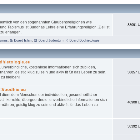
esentlich von den sogenannten Glaubensreligionen wie
38091 U
nd Taoismus ist Buddhas Lehre eine Erfahrungsreligion. Ziel ist
 zu erlangen.
ismus
,
🕌 Board Islam
,
🕍 Board Judentum
,
⚔ Board Bodhietologie
dhietologie.eu
 unverbindliche, kostenlose Informationen sich zubilden,
ähren, geistig klug zu sein und aktiv fit für das Leben zu sein,
38857 U
 zu bleiben!
//bodhie.eu
d dient dem Menschen der individuellen, gesundheitlicher
ch korrekte, übergeordnete, unverbindliche Informationen sich
40908 U
nähren, geistig klug zu sein und aktiv fit für das Leben zu
38392 U