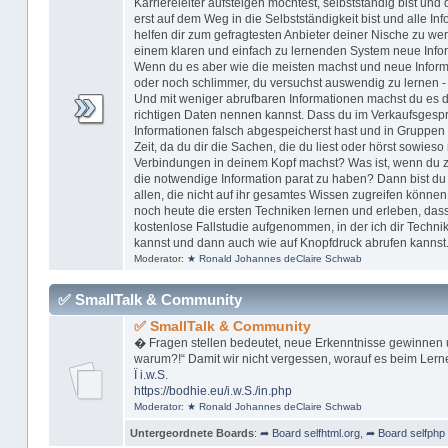
Karriereleiter aufsteigen möchtest, selbstständig bist u
erst auf dem Weg in die Selbstständigkeit bist und alle In
helfen dir zum gefragtesten Anbieter deiner Nische zu w
einem klaren und einfach zu lernenden System neue Inform
Wenn du es aber wie die meisten machst und neue Informa
oder noch schlimmer, du versuchst auswendig zu lernen -
Und mit weniger abrufbaren Informationen machst du es dir
richtigen Daten nennen kannst. Dass du im Verkaufsgespr
Informationen falsch abgespeicherst hast und in Gruppen 
Zeit, da du dir die Sachen, die du liest oder hörst sowieso 
Verbindungen in deinem Kopf machst? Was ist, wenn du zu 
die notwendige Information parat zu haben? Dann bist du n
allen, die nicht auf ihr gesamtes Wissen zugreifen können
noch heute die ersten Techniken lernen und erleben, dass
kostenlose Fallstudie aufgenommen, in der ich dir Technik
kannst und dann auch wie auf Knopfdruck abrufen kannst
Moderator:
★ Ronald Johannes deClaire Schwab
✅ SmallTalk & Community
✅ SmallTalk & Community
� Fragen stellen bedeutet, neue Erkenntnisse gewinnen 
warum?!“ Damit wir nicht vergessen, worauf es beim Lern
Ï
i.w.S.
https://bodhie.eu/i.w.S./in.php
Moderator:
★ Ronald Johannes deClaire Schwab
Untergeordnete Boards
:
➦ Board selfhtml.org
,
➦ Board selfphp