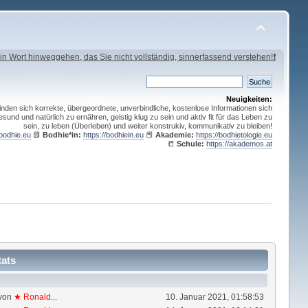
in Wort hinweggehen, das Sie nicht vollständig, sinnerfassend verstehen!❗
Neuigkeiten:
inden sich korrekte, übergeordnete, unverbindliche, kostenlose Informationen sich
esund und natürlich zu ernähren, geistig klug zu sein und aktiv fit für das Leben zu
sein, zu leben (Überleben) und weiter konstrukiv, kommunikativ zu bleiben!
/bodhie.eu
📗
Bodhie*in:
https://bodhiein.eu
📕
Akademie:
https://bodhietologie.eu
📒
Schule:
https://akademos.at
tats
von
★ Ronald...
10. Januar 2021, 01:58:53