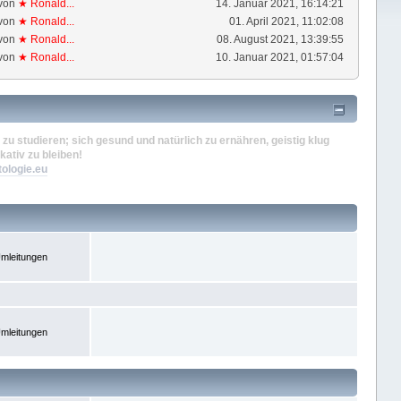
von
★ Ronald...
14. Januar 2021, 16:14:21
von
★ Ronald...
01. April 2021, 11:02:08
von
★ Ronald...
08. August 2021, 13:39:55
von
★ Ronald...
10. Januar 2021, 01:57:04
zu studieren; sich gesund und natürlich zu ernähren, geistig klug
kativ zu bleiben!
tologie.eu
mleitungen
mleitungen