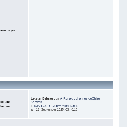
mleitungen
Letzter Beitrag
von
★ Ronald Johannes deClaire
eiträge
Schwab
in
📝📝 Das ULClub™ Memorandu...
Themen
am 21. September 2025, 03:48:16