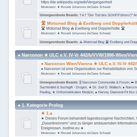
https://de.wikipedia.org/wiki/Vergangenheit
Moderator:
★ Ronald Johannes deClaire Schwab
Untergeordnete Boards
:
†☠† "Der Tod des Schrif†Führers†" A
🛣 Motorrad Blog ⛪ Exelberg und Dopplerhütt
🛣 Motorrad Blog ⛪ Exelberg und Dopplerhütte 🛣
Moderator:
★ Ronald Johannes deClaire Schwab
Untergeordnete Boards
:
⛪ Motorrad Blog 🛣 Exelberg und Dopp
● Narconon ★ ULC e.V. IV-Vr 442/b/VVW/1996-Wien/Vien
● Narconon Wien/Vienna ★ ULC e.V. IV-Vr 442
● Narconon ist eine Organisation zur Rehabilitation von 
Moderator:
★ Ronald Johannes deClaire Schwab
Untergeordnete Boards
:
🎚 Narconon Communitie & Forum
,
➦ B
Suchtmittel & Suchtgift - Drogen
,
★ Dr. Joel D. Wallach
,
● Narccn
Pauling
,
★ Orthomolekulare Medizin
,
● Harvey Diamond-Fit fürs 
● 1. Kategorie Prolog
★ 1.a
★ Dieses Forum behandelt tagesbezogene Nachrichten, Wi
„Dauerbrennern“ und zu länger andauernden Informationen
Ereignissen. bodhie.eu ★
Moderator:
★ Ronald Johannes deClaire Schwab