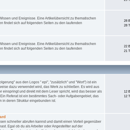
ssen und Ereignisse. Eine Artikelübersicht zu thematischen
28 B
 findet sich auf folgenden Seiten zu den laufenden
28 
ssen und Ereignisse. Eine Artikelübersicht zu thematischen
22 B
 findet sich auf folgenden Seiten zu den laufenden
21 
gerung" aus den Logos " epi", "zusätzlich" und "Wort") ist ein
weise dazu verwendet wird, das Werk zu schließen. Es wird aus
 einspringt und direkt mit dem Leser spricht, wird das besser als
12 B
Ein Referat ist ein bestimmtes Sach- oder Aufgabengebiet, das
12 
 in deren Struktur eingebunden ist.
ard
sen schneller abrufen kannst und damit einen Vorteil gegenüber
st. Egal ob du als Arbeiter oder Angestellter auf der