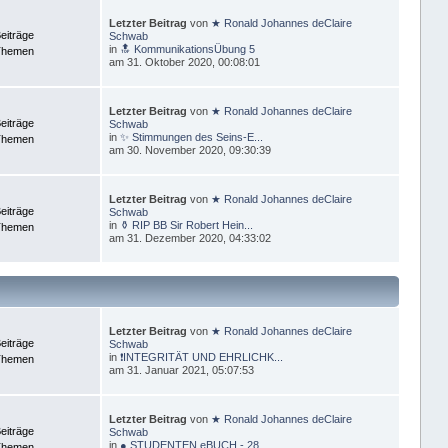
Letzter Beitrag
von
★ Ronald Johannes deClaire
eiträge
Schwab
in
🔝 KommunikationsÜbung 5
Themen
am 31. Oktober 2020, 00:08:01
Letzter Beitrag
von
★ Ronald Johannes deClaire
eiträge
Schwab
in
✨ Stimmungen des Seins-E...
Themen
am 30. November 2020, 09:30:39
Letzter Beitrag
von
★ Ronald Johannes deClaire
eiträge
Schwab
in
⚱ RIP BB Sir Robert Hein...
Themen
am 31. Dezember 2020, 04:33:02
Letzter Beitrag
von
★ Ronald Johannes deClaire
eiträge
Schwab
in
❗INTEGRITÄT UND EHRLICHK...
Themen
am 31. Januar 2021, 05:07:53
Letzter Beitrag
von
★ Ronald Johannes deClaire
eiträge
Schwab
in
● STUDENTEN eBUCH - 28 ...
Themen