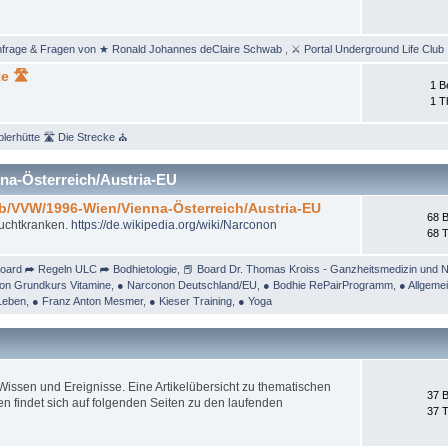
nfrage & Fragen von ★ Ronald Johannes deClaire Schwab
,
⚔ Portal Underground Life Club
e 🛣
1 B
1 
lerhütte 🛣 Die Strecke ⛪
na-Österreich/Austria-EU
/b/VVW/1996-Wien/Vienna-Österreich/Austria-EU
68 B
Suchtkranken.
https://de.wikipedia.org/wiki/Narconon
68 
oard ➦ Regeln ULC ➦ Bodhietologie
,
📕 Board Dr. Thomas Kroiss - Ganzheitsmedizin und N
on Grundkurs Vitamine
,
● Narconon Deutschland/EU
,
● Bodhie RePairProgramm
,
● Allgeme
Leben
,
● Franz Anton Mesmer
,
● Kieser Training
,
● Yoga
ssen und Ereignisse. Eine Artikelübersicht zu thematischen
37 B
 findet sich auf folgenden Seiten zu den laufenden
37 