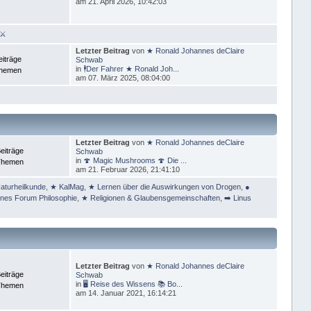
am 21. April 2026, 10:42:03
 ⚔
Letzter Beitrag
von
★ Ronald Johannes deClaire
eiträge
Schwab
in
🕴Der Fahrer ★ Ronald Joh...
Themen
am 07. März 2025, 08:04:00
Letzter Beitrag
von
★ Ronald Johannes deClaire
eiträge
Schwab
in
🍄 Magic Mushrooms 🍄 Die ...
Themen
am 21. Februar 2026, 21:41:10
aturheilkunde
,
★ KalMag
,
★ Lernen über die Auswirkungen von Drogen
,
●
ines Forum Philosophie
,
★ Religionen & Glaubensgemeinschaften
,
➡️ Linus
Letzter Beitrag
von
★ Ronald Johannes deClaire
eiträge
Schwab
in
🖥 Reise des Wissens 📚 Bo...
Themen
am 14. Januar 2021, 16:14:21