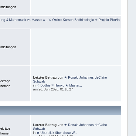
mleitungen
rung & Mathematik vs Masse ⚔
,
⚔ Online-Kursen Bodhietologie ⚜ Projekt Pilot*in
mleitungen
Letzter Beitrag
von
★ Ronald Johannes deClaire
eiträge
Schwab
in
⚔ Bodhie™ Hanko ★ Master...
Themen
am 26. Juni 2026, 01:18:27
Letzter Beitrag
von
★ Ronald Johannes deClaire
eiträge
Schwab
in
★ Überblick über diese W...
Themen