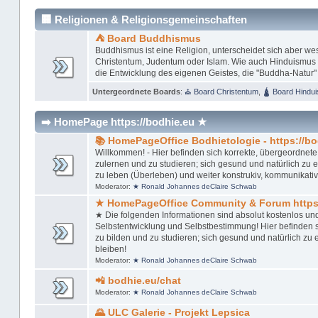
🏢 Religionen & Religionsgemeinschaften
⛺ Board Buddhismus
Buddhismus ist eine Religion, unterscheidet sich aber w
Christentum, Judentum oder Islam. Wie auch Hinduismus u
die Entwicklung des eigenen Geistes, die "Buddha-Natur"
Untergeordnete Boards
:
⛪ Board Christentum
,
🛕 Board Hindu
➡️ HomePage https://bodhie.eu ★
📚 HomePageOffice Bodhietologie - https://bo
Willkommen! - Hier befinden sich korrekte, übergeordnete,
zulernen und zu studieren; sich gesund und natürlich zu ern
zu leben (Überleben) und weiter konstrukiv, kommunikativ
Moderator:
★ Ronald Johannes deClaire Schwab
★ HomePageOffice Community & Forum https:
★ Die folgenden Informationen sind absolut kostenlos un
Selbstentwicklung und Selbstbestimmung! Hier befinden si
zu bilden und zu studieren; sich gesund und natürlich zu er
bleiben!
Moderator:
★ Ronald Johannes deClaire Schwab
📲 bodhie.eu/chat
Moderator:
★ Ronald Johannes deClaire Schwab
🌄 ULC Galerie - Projekt Lepsica