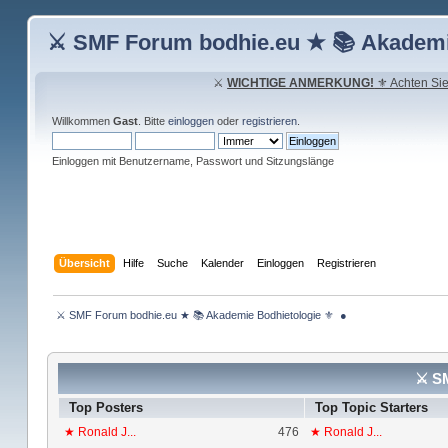
⚔ SMF Forum bodhie.eu ★ 📚 Akademi
⚔
WICHTIGE ANMERKUNG!
⚜ Achten Sie 
Willkommen
Gast
. Bitte
einloggen
oder
registrieren
.
Einloggen mit Benutzername, Passwort und Sitzungslänge
Übersicht
Hilfe
Suche
Kalender
Einloggen
Registrieren
 ⚔ SMF Forum bodhie.eu ★ 📚 Akademie Bodhietologie ⚜  ● 
⚔ SM
Top Posters
Top Topic Starters
★ Ronald J...
476
★ Ronald J...