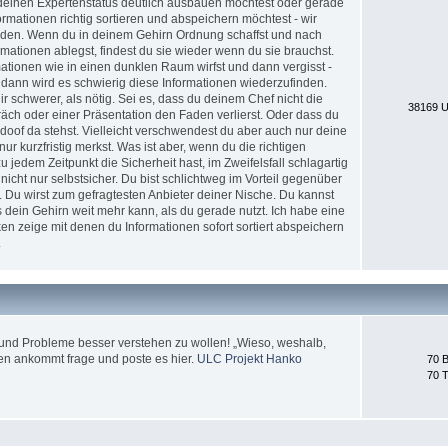
nd deinen Expertenstatus deutlich ausbauen möchtest oder gerade
formationen richtig sortieren und abspeichern möchtest - wir
erden. Wenn du in deinem Gehirn Ordnung schaffst und nach
ationen ablegst, findest du sie wieder wenn du sie brauchst.
tionen wie in einen dunklen Raum wirfst und dann vergisst -
 dann wird es schwierig diese Informationen wiederzufinden.
 schwerer, als nötig. Sei es, dass du deinem Chef nicht die
38169 U
äch oder einer Präsentation den Faden verlierst. Oder dass du
doof da stehst. Vielleicht verschwendest du aber auch nur deine
nur kurzfristig merkst. Was ist aber, wenn du die richtigen
jedem Zeitpunkt die Sicherheit hast, im Zweifelsfall schlagartig
icht nur selbstsicher. Du bist schlichtweg im Vorteil gegenüber
. Du wirst zum gefragtesten Anbieter deiner Nische. Du kannst
 dein Gehirn weit mehr kann, als du gerade nutzt. Ich habe eine
en zeige mit denen du Informationen sofort sortiert abspeichern
.
und Probleme besser verstehen zu wollen! „Wieso, weshalb,
en ankommt frage und poste es hier.
ULC Projekt Hanko
70 B
70 