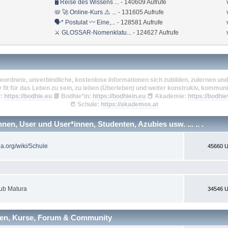
🖥 Reise des Wissens ...
- 140609 Aufrufe
📛 🚀 Online-Kurs ⚠️ ...
- 131605 Aufrufe
🗣* Postulat 〰 Eine,...
- 128581 Aufrufe
⚔ GLOSSAR-Nomenklatu...
- 124627 Aufrufe
eordnete, unverbindliche, kostenlose Informationen sich zubilden, zulernen und 
v fit für das Leben zu sein, zu leben (Überleben) und weiter konstrukiv, kommuni
:
https://bodhie.eu
📗
Bodhie*in:
https://bodhiein.eu
📕
Akademie:
https://bodhie
📒
Schule:
https://akademos.at
en, User und User*innen, Studenten, Azubies usw. ... .. .
ia.org/wiki/Schule
45660 U
ub Matura
34546 U
nen, Kurse, Forum & Community