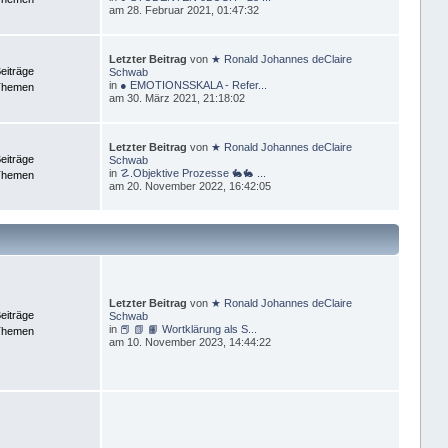
am 28. Februar 2021, 01:47:32
Letzter Beitrag
von
★ Ronald Johannes deClaire
eiträge
Schwab
in
● EMOTIONSSKALA - Refer...
Themen
am 30. März 2021, 21:18:02
Letzter Beitrag
von
★ Ronald Johannes deClaire
eiträge
Schwab
in
☡.Objektive Prozesse 🐇🐇 ...
Themen
am 20. November 2022, 16:42:05
Letzter Beitrag
von
★ Ronald Johannes deClaire
eiträge
Schwab
in
📕 📗 📙 Wortklärung als S...
Themen
am 10. November 2023, 14:44:22