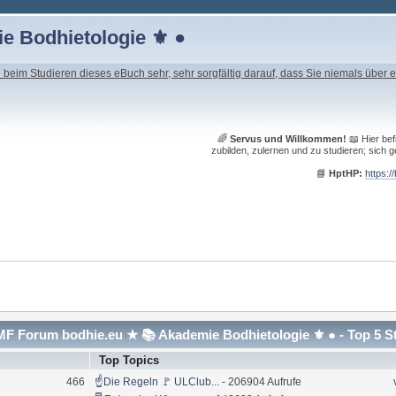
e Bodhietologie ⚜ ●
beim Studieren dieses eBuch sehr, sehr sorgfältig darauf, dass Sie niemals über e
🌈
Servus und Willkommen!
📖 Hier bef
zubilden, zulernen und zu studieren; sich g
📘
HptHP:
https:/
F Forum bodhie.eu ★ 📚 Akademie Bodhietologie ⚜ ● - Top 5 S
Top Topics
466
☝Die Regeln 🚩 ULClub...
- 206904 Aufrufe