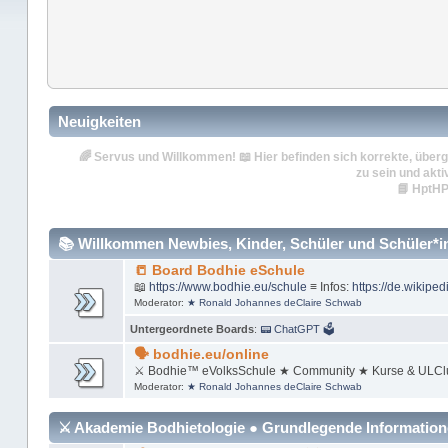
Neuigkeiten
🌈
Servus und Willkommen!
📖 Hier befinden sich korrekte, überg
zu sein und akti
📘
HptHP
📚 Willkommen Newbies, Kinder, Schüler und Schüler*inn
📒 Board Bodhie eSchule
📖
https://www.bodhie.eu/schule
≡ Infos:
https://de.wikiped
Moderator:
★ Ronald Johannes deClaire Schwab
Untergeordnete Boards
:
📟 ChatGPT 🗳
🗣 bodhie.eu/online
⚔ Bodhie™ eVolksSchule ★ Community ★ Kurse & ULCl
Moderator:
★ Ronald Johannes deClaire Schwab
⚔ Akademie Bodhietologie ● Grundlegende Informatio