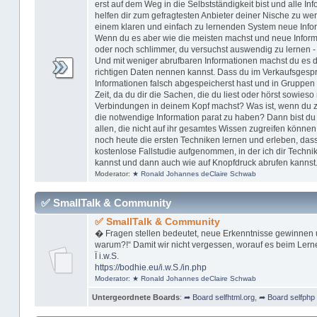
erst auf dem Weg in die Selbstständigkeit bist und alle In
helfen dir zum gefragtesten Anbieter deiner Nische zu w
einem klaren und einfach zu lernenden System neue Inform
Wenn du es aber wie die meisten machst und neue Informa
oder noch schlimmer, du versuchst auswendig zu lernen -
Und mit weniger abrufbaren Informationen machst du es dir
richtigen Daten nennen kannst. Dass du im Verkaufsgespr
Informationen falsch abgespeicherst hast und in Gruppen 
Zeit, da du dir die Sachen, die du liest oder hörst sowieso 
Verbindungen in deinem Kopf machst? Was ist, wenn du zu 
die notwendige Information parat zu haben? Dann bist du n
allen, die nicht auf ihr gesamtes Wissen zugreifen können
noch heute die ersten Techniken lernen und erleben, dass
kostenlose Fallstudie aufgenommen, in der ich dir Technik
kannst und dann auch wie auf Knopfdruck abrufen kannst
Moderator:
★ Ronald Johannes deClaire Schwab
✅ SmallTalk & Community
✅ SmallTalk & Community
� Fragen stellen bedeutet, neue Erkenntnisse gewinnen 
warum?!“ Damit wir nicht vergessen, worauf es beim Lern
Ï
i.w.S.
https://bodhie.eu/i.w.S./in.php
Moderator:
★ Ronald Johannes deClaire Schwab
Untergeordnete Boards
:
➦ Board selfhtml.org
,
➦ Board selfphp