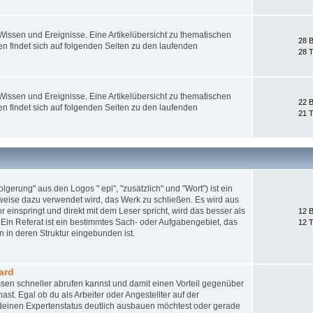
ssen und Ereignisse. Eine Artikelübersicht zu thematischen
28 B
 findet sich auf folgenden Seiten zu den laufenden
28 
ssen und Ereignisse. Eine Artikelübersicht zu thematischen
22 B
 findet sich auf folgenden Seiten zu den laufenden
21 
gerung" aus den Logos " epi", "zusätzlich" und "Wort") ist ein
weise dazu verwendet wird, das Werk zu schließen. Es wird aus
 einspringt und direkt mit dem Leser spricht, wird das besser als
12 B
Ein Referat ist ein bestimmtes Sach- oder Aufgabengebiet, das
12 
 in deren Struktur eingebunden ist.
ard
sen schneller abrufen kannst und damit einen Vorteil gegenüber
st. Egal ob du als Arbeiter oder Angestellter auf der
nd deinen Expertenstatus deutlich ausbauen möchtest oder gerade