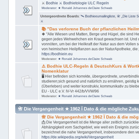
⚔
Bodhie
⚔ Bodhietologie
ULC Regeln
Moderator:
★ Ronald Johannes deClaire Schwab
Untergeordnete Boards
:
🛰 Bodhieeumailingliste
,
📇 „Die Liste 
⚔
📚 "Das verlorene Buch der pflanzlichen Heilmi
🍀 "Alle Wiesen und Matten, Berge und Hügel, die sind Her
gegen jedes Wehwehchen ein Kraut gewachsen ist. Und das 
vonnöten, um bei der Heilkraft der Natur aus dem Vollen 
von heimischen Heilpflanzen aus der NaturApotheke, die 
https://bodhiein.eu
Moderator:
★ Ronald Johannes deClaire Schwab
⚠️ Bodhie ULC-Regeln & DeutschKurs & Wor
Nomenklatur
🖥 Hier befinden sich korrekte, übergeordnete, unverbindl
studieren;sich gesund und natürlich zu ernähren, geistig kl
(Überleben) und weiter konstrukiv, kommunikativ zu bleib
EU - ULC e.V. IV-Vr 442/b/VVW/96
Moderator:
★ Ronald Johannes deClaire Schwab
📇 Die Vergangenheit ★ 1962 Ï Dato & die mögliche Zukunft
📇 Die Vergangenheit ★ 1962 Ï Dato & die mög
📩 Die Vergangenheit ist die Menge aller zeitlich zurückl
Abhängigkeit vom Sachgebiet, wie weit ein Ereignis zurü
bezeichnet die nahe Vergangenheit, insbesondere den v
https://de.wikipedia.org/wiki/Vergangenheit