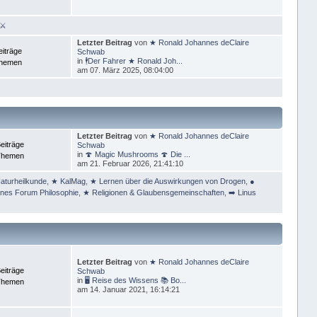
 ⚔
Letzter Beitrag
von
★ Ronald Johannes deClaire
eiträge
Schwab
in
🕴Der Fahrer ★ Ronald Joh...
Themen
am 07. März 2025, 08:04:00
Letzter Beitrag
von
★ Ronald Johannes deClaire
eiträge
Schwab
in
🍄 Magic Mushrooms 🍄 Die ...
Themen
am 21. Februar 2026, 21:41:10
aturheilkunde
,
★ KalMag
,
★ Lernen über die Auswirkungen von Drogen
,
●
ines Forum Philosophie
,
★ Religionen & Glaubensgemeinschaften
,
➡️ Linus
Letzter Beitrag
von
★ Ronald Johannes deClaire
eiträge
Schwab
in
🖥 Reise des Wissens 📚 Bo...
Themen
am 14. Januar 2021, 16:14:21