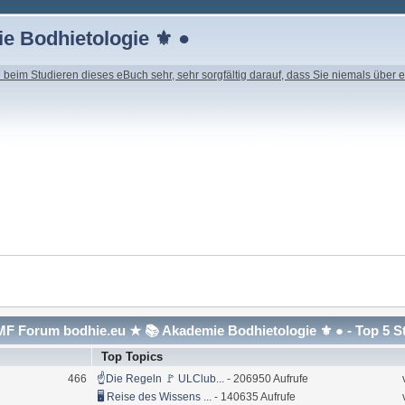
e Bodhietologie ⚜ ●
beim Studieren dieses eBuch sehr, sehr sorgfältig darauf, dass Sie niemals über e
F Forum bodhie.eu ★ 📚 Akademie Bodhietologie ⚜ ● - Top 5 S
Top Topics
466
☝Die Regeln 🚩 ULClub...
- 206950 Aufrufe
🖥 Reise des Wissens ...
- 140635 Aufrufe