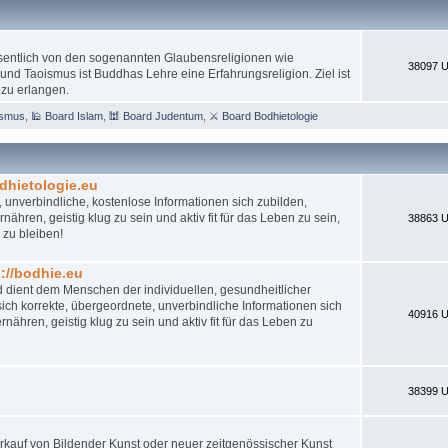
esentlich von den sogenannten Glaubensreligionen wie
38097 U
nd Taoismus ist Buddhas Lehre eine Erfahrungsreligion. Ziel ist
 zu erlangen.
ismus
,
🕌 Board Islam
,
🕍 Board Judentum
,
⚔ Board Bodhietologie
dhietologie.eu
 unverbindliche, kostenlose Informationen sich zubilden,
ähren, geistig klug zu sein und aktiv fit für das Leben zu sein,
38863 U
 zu bleiben!
//bodhie.eu
d dient dem Menschen der individuellen, gesundheitlicher
ch korrekte, übergeordnete, unverbindliche Informationen sich
40916 U
nähren, geistig klug zu sein und aktiv fit für das Leben zu
38399 U
 Verkauf von Bildender Kunst oder neuer zeitgenössischer Kunst