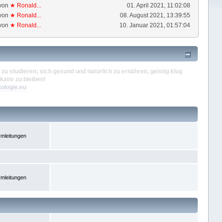
von
★ Ronald...
01. April 2021, 11:02:08
von
★ Ronald...
08. August 2021, 13:39:55
von
★ Ronald...
10. Januar 2021, 01:57:04
zu studieren; sich gesund und natürlich zu ernähren, geistig klug
kativ zu bleiben!
tologie.eu
mleitungen
mleitungen