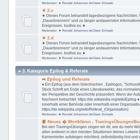
Moderator:
★ Ronald Johannes deClaire Schwab
★ 2.c
★ Dieses Forum behandelt tagesbezogene Nachrichten, Wi
„Dauerbrennern“ und zu länger andauernden Informationen
Ereignissen. bodhie.eu ★
Moderator:
★ Ronald Johannes deClaire Schwab
★ 2.d
★ Dieses Forum behandelt tagesbezogene Nachrichten, Wi
„Dauerbrennern“ und zu länger andauernden Informationen
Ereignissen. bodhie.eu ★
Moderator:
★ Ronald Johannes deClaire Schwab
● 3. Kategorie Epilog & Referate
➡️ Epilog und Referate
● Ein Epilog (aus dem Griechischen , Epélogos, "Schlussfol
Stück Schrift am Ende eines Literaturwerks, das normaler
der Perspektive der Geschichte präsentiert. Wenn der Autor
Nachwort betrachtet.
https://de.wikipedia.org/wiki/Epilog
● 
innerhalb einer Behörde oder innerhalb einer Organisation
https://de.wikipedia.org/wiki/Referat_(Organisation)
Moderator:
★ Ronald Johannes deClaire Schwab
📙 Neues � Wortklären - TraningsÜbungenBo
Bei den TraningsÜbungen zeigen wir dir, wie du mehr Wis
allen anderen in den meisten Situationen deines Lebens ha
Karriereleiter aufsteigen möchtest, selbstständig bist u