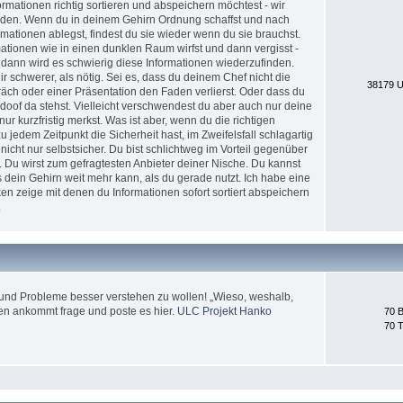
formationen richtig sortieren und abspeichern möchtest - wir
erden. Wenn du in deinem Gehirn Ordnung schaffst und nach
ationen ablegst, findest du sie wieder wenn du sie brauchst.
tionen wie in einen dunklen Raum wirfst und dann vergisst -
 dann wird es schwierig diese Informationen wiederzufinden.
 schwerer, als nötig. Sei es, dass du deinem Chef nicht die
38179 U
äch oder einer Präsentation den Faden verlierst. Oder dass du
doof da stehst. Vielleicht verschwendest du aber auch nur deine
nur kurzfristig merkst. Was ist aber, wenn du die richtigen
jedem Zeitpunkt die Sicherheit hast, im Zweifelsfall schlagartig
icht nur selbstsicher. Du bist schlichtweg im Vorteil gegenüber
. Du wirst zum gefragtesten Anbieter deiner Nische. Du kannst
 dein Gehirn weit mehr kann, als du gerade nutzt. Ich habe eine
en zeige mit denen du Informationen sofort sortiert abspeichern
.
und Probleme besser verstehen zu wollen! „Wieso, weshalb,
en ankommt frage und poste es hier.
ULC Projekt Hanko
70 B
70 