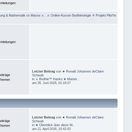
mleitungen
rung & Mathematik vs Masse ⚔
,
⚔ Online-Kursen Bodhietologie ⚜ Projekt Pilot*in
mleitungen
Letzter Beitrag
von
★ Ronald Johannes deClaire
eiträge
Schwab
in
⚔ Bodhie™ Hanko ★ Master...
Themen
am 26. Juni 2026, 01:18:27
Letzter Beitrag
von
★ Ronald Johannes deClaire
eiträge
Schwab
in
★ Überblick über diese W...
Themen
am 21. April 2026, 10:42:03