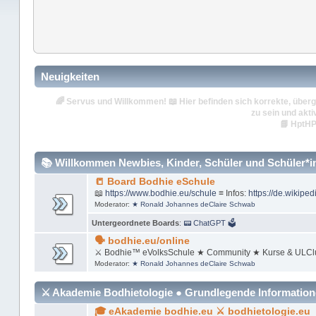
Neuigkeiten
🌈
Servus und Willkommen!
📖 Hier befinden sich korrekte, überg
zu sein und akti
📘
HptHP
📚 Willkommen Newbies, Kinder, Schüler und Schüler*inn
📒 Board Bodhie eSchule
📖
https://www.bodhie.eu/schule
≡ Infos:
https://de.wikiped
Moderator:
★ Ronald Johannes deClaire Schwab
Untergeordnete Boards
:
📟 ChatGPT 🗳
🗣 bodhie.eu/online
⚔ Bodhie™ eVolksSchule ★ Community ★ Kurse & ULCl
Moderator:
★ Ronald Johannes deClaire Schwab
⚔ Akademie Bodhietologie ● Grundlegende Informatio
🎓 eAkademie bodhie.eu ⚔ bodhietologie.eu