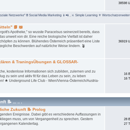
38598 U
Soziale Netzwerke" 🖲 Social Media Marketing 📱📲
,
⚔ Simple Learning ⚜ Wortschatzerweite
tteln" 📗 📖
gott's Apotheke," so wusste Paracelsus seinerzeit bereits, dass
unweit von dir. Eine reiche biologische Vielfalt ist daher
schöpfen zu können. Blühendes Österreich präsentiert eine Liste
36919 U
jegliche Beschwerden auf natürliche Weise lindern. 🪴
tklären & TraningsÜbungen & GLOSSAR-
iche, kostenlose Informationen sich zubilden, zulernen und zu
16 B
ug zu sein und aktiv fit für das Leben zu sein, zu leben
16 
en! ★ Underground Life Club - Wien/Vienna-Österreich/Austria-
 📝 ... .. .
liche Zukunft 📝 Prolog
iegenden Ereignisse. Dabei gibt es verschiedene Auffassungen in
ckliegen muss, um von Vergangenheit zu sprechen. Gestern
28 B
ergangenen Kalendertag.
27 