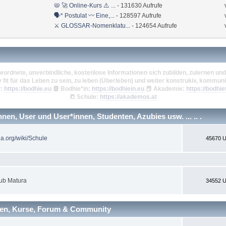
📛 🚀 Online-Kurs ⚠️ ...
- 131630 Aufrufe
🗣* Postulat 〰 Eine,...
- 128597 Aufrufe
⚔ GLOSSAR-Nomenklatu...
- 124654 Aufrufe
eordnete, unverbindliche, kostenlose Informationen sich zubilden, zulernen und 
v fit für das Leben zu sein, zu leben (Überleben) und weiter konstrukiv, kommuni
:
https://bodhie.eu
📗
Bodhie*in:
https://bodhiein.eu
📕
Akademie:
https://bodhie
📒
Schule:
https://akademos.at
en, User und User*innen, Studenten, Azubies usw. ... .. .
ia.org/wiki/Schule
45670 U
ub Matura
34552 U
nen, Kurse, Forum & Community