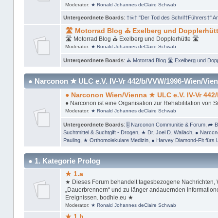
Moderator:
★ Ronald Johannes deClaire Schwab
Untergeordnete Boards
:
†☠† "Der Tod des Schrif†Führers†" A
🛣 Motorrad Blog ⛪ Exelberg und Dopplerhütt
🛣 Motorrad Blog ⛪ Exelberg und Dopplerhütte 🛣
Moderator:
★ Ronald Johannes deClaire Schwab
Untergeordnete Boards
:
⛪ Motorrad Blog 🛣 Exelberg und Dopp
● Narconon ★ ULC e.V. IV-Vr 442/b/VVW/1996-Wien/Vien
● Narconon Wien/Vienna ★ ULC e.V. IV-Vr 442
● Narconon ist eine Organisation zur Rehabilitation von 
Moderator:
★ Ronald Johannes deClaire Schwab
Untergeordnete Boards
:
🎚 Narconon Communitie & Forum
,
➦ B
Suchtmittel & Suchtgift - Drogen
,
★ Dr. Joel D. Wallach
,
● Narccn
Pauling
,
★ Orthomolekulare Medizin
,
● Harvey Diamond-Fit fürs 
● 1. Kategorie Prolog
★ 1.a
★ Dieses Forum behandelt tagesbezogene Nachrichten, Wi
„Dauerbrennern“ und zu länger andauernden Informationen
Ereignissen. bodhie.eu ★
Moderator:
★ Ronald Johannes deClaire Schwab
★ 1.b