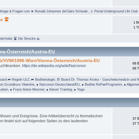
nfrage & Fragen von ★ Ronald Johannes deClaire Schwab
,
⚔ Portal Underground Life Club
e 🛣
1 B
1 
lerhütte 🛣 Die Strecke ⛪
na-Österreich/Austria-EU
/b/VVW/1996-Wien/Vienna-Österreich/Austria-EU
68 B
Suchtkranken.
https://de.wikipedia.org/wiki/Narconon
68 
oard ➦ Regeln ULC ➦ Bodhietologie
,
📕 Board Dr. Thomas Kroiss - Ganzheitsmedizin und N
on Grundkurs Vitamine
,
● Narconon Deutschland/EU
,
● Bodhie RePairProgramm
,
● Allgeme
Leben
,
● Franz Anton Mesmer
,
● Kieser Training
,
● Yoga
ssen und Ereignisse. Eine Artikelübersicht zu thematischen
37 B
 findet sich auf folgenden Seiten zu den laufenden
37 