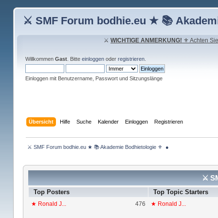
⚔ SMF Forum bodhie.eu ★ 📚 Akademi
⚔
WICHTIGE ANMERKUNG!
⚜ Achten Sie 
Willkommen
Gast
. Bitte
einloggen
oder
registrieren
.
Einloggen mit Benutzername, Passwort und Sitzungslänge
Übersicht
Hilfe
Suche
Kalender
Einloggen
Registrieren
 ⚔ SMF Forum bodhie.eu ★ 📚 Akademie Bodhietologie ⚜  ● 
⚔ SM
Top Posters
Top Topic Starters
★ Ronald J...
476
★ Ronald J...