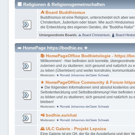
🏢 Religionen & Religionsgemeinschaften
⛺ Board Buddhismus
Buddhismus ist eine Religion, unterscheidet sich aber w
Christentum, Judentum oder Islam. Wie auch Hinduismus u
die Entwicklung des eigenen Geistes, die "Buddha-Natur"
Untergeordnete Boards
:
⛪ Board Christentum
,
🛕 Board Hindu
➡️ HomePage https://bodhie.eu ★
📚 HomePageOffice Bodhietologie - https://bo
Willkommen! - Hier befinden sich korrekte, übergeordnete,
zulernen und zu studieren; sich gesund und natürlich zu ern
zu leben (Überleben) und weiter konstrukiv, kommunikativ
Moderator:
★ Ronald Johannes deClaire Schwab
★ HomePageOffice Community & Forum https:
★ Die folgenden Informationen sind absolut kostenlos un
Selbstentwicklung und Selbstbestimmung! Hier befinden si
zu bilden und zu studieren; sich gesund und natürlich zu er
bleiben!
Moderator:
★ Ronald Johannes deClaire Schwab
📲 bodhie.eu/chat
Moderator:
★ Ronald Johannes deClaire Schwab
🌄 ULC Galerie - Projekt Lepsica
Eine Galerie ist ein Ort, der für die Ausstellung und den