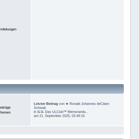
mleitungen
Letzter Beitrag
von
★ Ronald Johannes deClaire
eiträge
Schwab
in
📝📝 Das ULClub™ Memorandu...
Themen
am 21. September 2025, 03:48:16