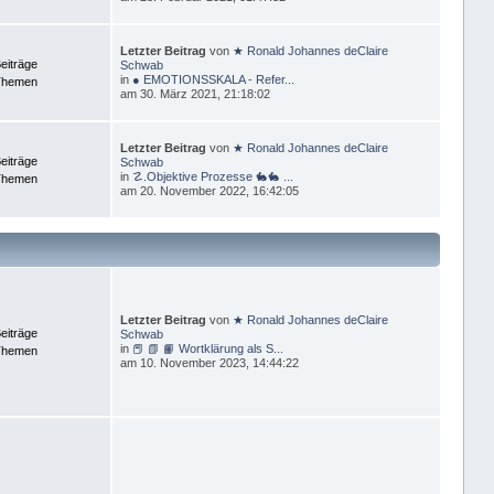
Letzter Beitrag
von
★ Ronald Johannes deClaire
eiträge
Schwab
in
● EMOTIONSSKALA - Refer...
Themen
am 30. März 2021, 21:18:02
Letzter Beitrag
von
★ Ronald Johannes deClaire
eiträge
Schwab
in
☡.Objektive Prozesse 🐇🐇 ...
Themen
am 20. November 2022, 16:42:05
Letzter Beitrag
von
★ Ronald Johannes deClaire
eiträge
Schwab
in
📕 📗 📙 Wortklärung als S...
Themen
am 10. November 2023, 14:44:22