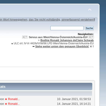
in Wort hinweggehen, das Sie nicht vollständig, sinnerfassend verstehen!❗
Neuigkeiten:
🇦🇹
Servus aus Wien/Vienna-Österreich/Austria-EU!
🇦🇹
⭐️
Bodhie Ronald Johannes deClaire Schwab
● ULC eV. IV-Vr 442/b/VVW/96 LPD Wien/Vienna-Österreich/Austria-EU
➦
Siehe weiter unten den genauen Überblick!
⚔ !
tats
von
★ Ronald...
10. Januar 2021, 01:58:53
von
★ Ronald...
14. Januar 2021, 16:14:21