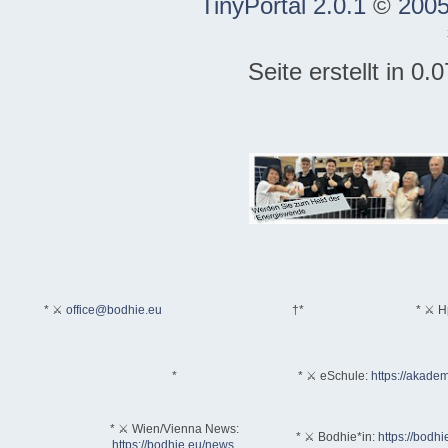
TinyPortal 2.0.1
©
2005
Seite erstellt in 0
* ⚔
office@bodhie.eu
†*
* ⚔ H
*
* ⚔ eSchule:
https://akadem
* ⚔ Wien/Vienna News:
* ⚔ Bodhie*in:
https://bodhi
https://bodhie.eu/news