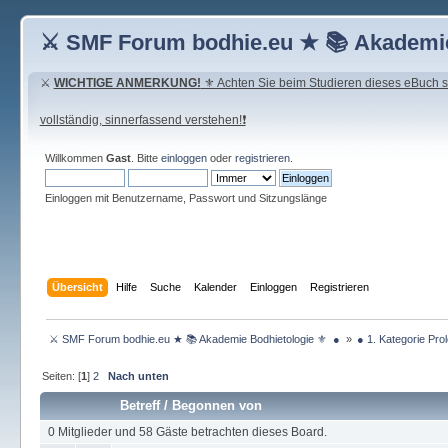
⚔ SMF Forum bodhie.eu ★ 📚 Akademie
⚔
WICHTIGE ANMERKUNG!
⚜ Achten Sie beim Studieren dieses eBuch seh
vollständig, sinnerfassend verstehen!❗
Willkommen
Gast
. Bitte
einloggen
oder
registrieren
.
Einloggen mit Benutzername, Passwort und Sitzungslänge
Übersicht
Hilfe
Suche
Kalender
Einloggen
Registrieren
 ⚔ SMF Forum bodhie.eu ★ 📚 Akademie Bodhietologie ⚜  ● 
»
● 1. Kategorie Pro
Seiten: [
1
]
2
Nach unten
Betreff
/
Begonnen von
0 Mitglieder und 58 Gäste betrachten dieses Board.