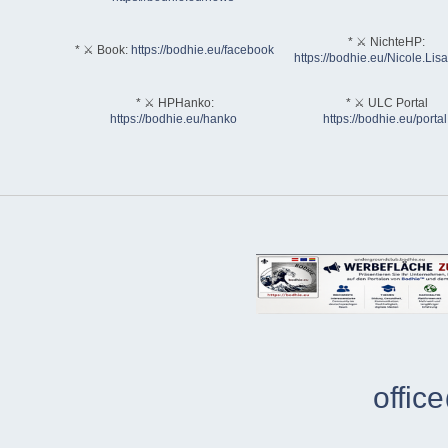
* ⚔ NichteHP:
* ⚔ Book:
https://bodhie.eu/facebook
https://bodhie.eu/Nicole.Li
* ⚔ HPHanko:
* ⚔ ULC Portal
https://bodhie.eu/hanko
https://bodhie.eu/portal
offic