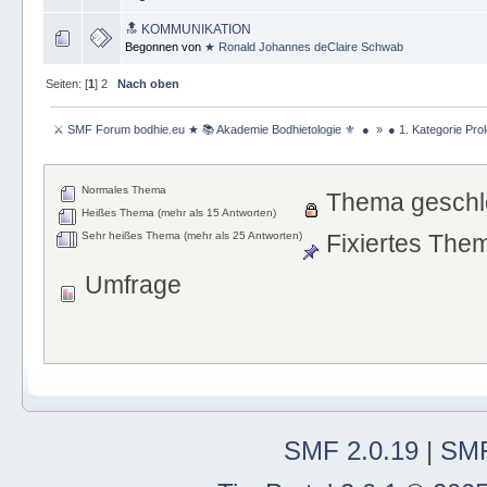
🔝 KOMMUNIKATION
Begonnen von
★ Ronald Johannes deClaire Schwab
Seiten: [
1
]
2
Nach oben
 ⚔ SMF Forum bodhie.eu ★ 📚 Akademie Bodhietologie ⚜  ● 
»
● 1. Kategorie Pro
Normales Thema
Thema geschl
Heißes Thema (mehr als 15 Antworten)
Sehr heißes Thema (mehr als 25 Antworten)
Fixiertes The
Umfrage
SMF 2.0.19
|
SMF