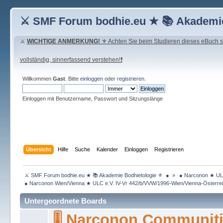
⚔ SMF Forum bodhie.eu ★ 📚 Akademie
⚔
WICHTIGE ANMERKUNG!
⚜ Achten Sie beim Studieren dieses eBuch seh
vollständig, sinnerfassend verstehen!❗
Willkommen
Gast
. Bitte
einloggen
oder
registrieren
.
Einloggen mit Benutzername, Passwort und Sitzungslänge
Übersicht
Hilfe
Suche
Kalender
Einloggen
Registrieren
 ⚔ SMF Forum bodhie.eu ★ 📚 Akademie Bodhietologie ⚜  ● 
»
 ● Narconon ★ ULC
 ● Narconon Wien/Vienna ★ ULC e.V. IV-Vr 442/b/VVW/1996-Wien/Vienna-Österrei
Untergeordnete Boards
🎚 Narconon Communit