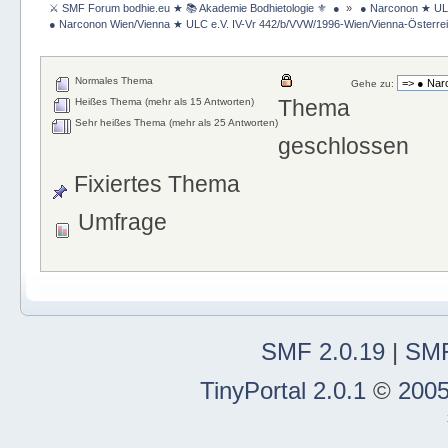
 ⚔ SMF Forum bodhie.eu ★ 📚 Akademie Bodhietologie ⚜  ● 
»
 ● Narconon ★ ULC
 ● Narconon Wien/Vienna ★ ULC e.V. IV-Vr 442/b/VVW/1996-Wien/Vienna-Österrei
Normales Thema
Gehe zu:
Thema
Heißes Thema (mehr als 15 Antworten)
Sehr heißes Thema (mehr als 25 Antworten)
geschlossen
Fixiertes Thema
Umfrage
SMF 2.0.19
|
SMF
TinyPortal 2.0.1
©
2005