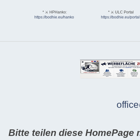
* ⚔ HPHanko:
* ⚔ ULC Portal
https://bodhie.eu/hanko
https://bodhie.eu/portal
offic
Bitte teilen diese HomePage 