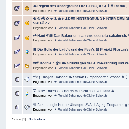
� Regeln des Underground Life Clubs (ULC) 🥄🥄Thema „
Begonnen von
★ Ronald Johannes deClaire Schwab
☢ ♲ 🚭 ♻ ☣ ☡ ☠ ⚕ ♟DER HINTERGRUND HINTER DEM D
Viel GÏück.
Begonnen von
★ Ronald Johannes deClaire Schwab
🌱 Hanf 🧻🦠 Das Bakterium namens Ideonella sakaiensis 
Begonnen von
★ Ronald Johannes deClaire Schwab
📗 Die Rolle der Lady's und der Peer's 📖 Projekt Pharam's
Begonnen von
★ Ronald Johannes deClaire Schwab
👫🃏 Bodhie™ 📦 Die Grundlagen der Aufbewahrung und Ve
Begonnen von
★ Ronald Johannes deClaire Schwab
†🩺† Drogen-Hotspot U6-Station Gumpendorfer Strasse 💊💉
Begonnen von
★ Ronald Johannes deClaire Schwab
💻 DNA-Datenspeicher vs Menschlicher Verstand 👤
Begonnen von
★ Ronald Johannes deClaire Schwab
🥋 Bohietologie Körper Übungen 🤼 Anti-Aging-Programm 🕺•
Begonnen von
★ Ronald Johannes deClaire Schwab
Seiten: [
1
]
Nach oben