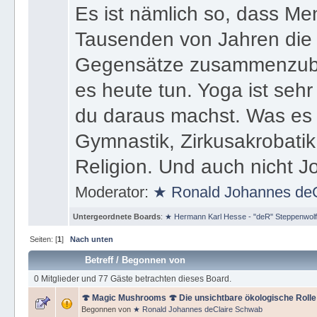
Es ist nämlich so, dass M
Tausenden von Jahren die
Gegensätze zusammenzubrin
es heute tun. Yoga ist seh
du daraus machst. Was es ni
Gymnastik, Zirkusakrobatik
Religion. Und auch nicht J
Moderator:
★ Ronald Johannes de
Untergeordnete Boards
:
★ Hermann Karl Hesse - "deR" Steppenwolf
Seiten: [
1
]
Nach unten
Betreff
/
Begonnen von
0 Mitglieder und 77 Gäste betrachten dieses Board.
🍄 Magic Mushrooms 🍄 Die unsichtbare ökologische Rolle 
Begonnen von
★ Ronald Johannes deClaire Schwab