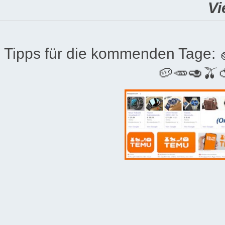
Vi
Tipps für die kommenden Tage:
🥔🥕🥑🫒