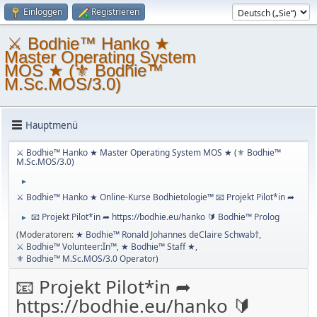
Einloggen
Registrieren
⚔ Bodhie™ Hanko ★
Master Operating System
MOS ★ (⚜ Bodhie™
M.Sc.MOS/3.0)
Hauptmenü
⚔ Bodhie™ Hanko ★ Master Operating System MOS ★ (⚜ Bodhie™
M.Sc.MOS/3.0)
►
⚔ Bodhie™ Hanko ★ Online-Kurse Bodhietologie™ 📧 Projekt Pilot*in ➦
📧 Projekt Pilot*in ➦ https://bodhie.eu/hanko 🔰 Bodhie™ Prolog
►
(Moderatoren:
★ Bodhie™ Ronald Johannes deClaire Schwab†
,
⚔ Bodhie™ Volunteer:Ïn™
,
★ Bodhie™ Staff ★
,
⚜ Bodhie™ M.Sc.MOS/3.0 Operator
)
📧 Projekt Pilot*in ➦
https://bodhie.eu/hanko 🔰