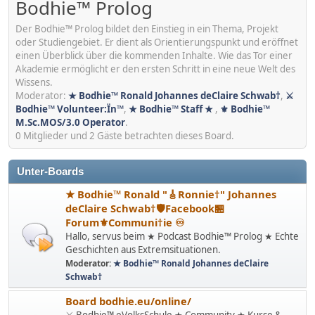
Bodhie™ Prolog
Der Bodhie™ Prolog bildet den Einstieg in ein Thema, Projekt
oder Studiengebiet. Er dient als Orientierungspunkt und eröffnet
einen Überblick über die kommenden Inhalte. Wie das Tor einer
Akademie ermöglicht er den ersten Schritt in eine neue Welt des
Wissens.
Moderator:
★ Bodhie™ Ronald Johannes deClaire Schwab†
,
⚔
Bodhie™ Volunteer:Ïn™
,
★ Bodhie™ Staff ★
,
⚜ Bodhie™
M.Sc.MOS/3.0 Operator
.
0 Mitglieder und 2 Gäste betrachten dieses Board.
Unter-Boards
★ Bodhie™ Ronald "🎸Ronnie†" Johannes
deClaire Schwab†🛡️Facebook🏪
Forum⚜️Communi†ie ♾️
Hallo, servus beim ★ Podcast Bodhie™ Prolog ★ Echte
Geschichten aus Extremsituationen.
Moderator:
★ Bodhie™ Ronald Johannes deClaire
Schwab†
Board bodhie.eu/online/
⚔ Bodhie™ eVolksSchule ★ Community ★ Kurse &