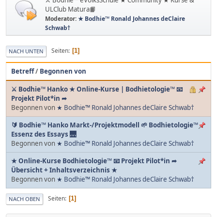
ULClub Matura📙
Moderator:
★ Bodhie™ Ronald Johannes deClaire
Schwab†
Seiten
1
NACH UNTEN
Betreff
/
Begonnen von
⚔ Bodhie™ Hanko ★ Online-Kurse | Bodhietologie™ 📧
Projekt Pilot*in ➦
Begonnen von
★ Bodhie™ Ronald Johannes deClaire Schwab†
🔰 Bodhie™ Hanko Markt-/Projektmodell 🌱 Bodhietologie™
Essenz des Essays 🌉
Begonnen von
★ Bodhie™ Ronald Johannes deClaire Schwab†
★ Online-Kurse Bodhietologie™ 📧 Projekt Pilot*in ➦
Übersicht + Inhaltsverzeichnis ★
Begonnen von
★ Bodhie™ Ronald Johannes deClaire Schwab†
Seiten
1
NACH OBEN