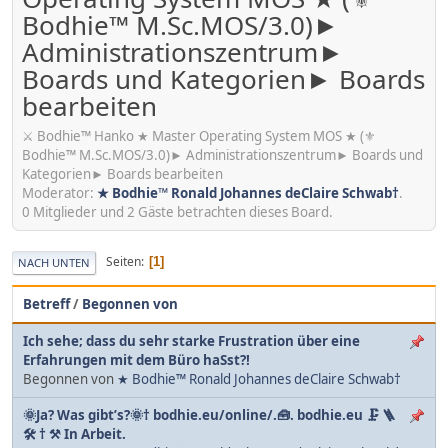
Bodhie™ M.Sc.MOS/3.0)►
Administrationszentrum►
Boards und Kategorien► Boards
bearbeiten
⚔ Bodhie™ Hanko ★ Master Operating System MOS ★ (⚜
Bodhie™ M.Sc.MOS/3.0)► Administrationszentrum► Boards und
Kategorien► Boards bearbeiten
Moderator:
★ Bodhie™ Ronald Johannes deClaire Schwab†
.
0 Mitglieder und 2 Gäste betrachten dieses Board.
Seiten
1
NACH UNTEN
Betreff
/
Begonnen von
Ich sehe; dass du sehr starke Frustration über eine
Erfahrungen mit dem Büro haSst?!
Begonnen von
★ Bodhie™ Ronald Johannes deClaire Schwab†
🌞Ja? Was gibt’s?🌞† bodhie.eu/online/.🧰. bodhie.eu 🗜 🪜
🛠 † ⚒ In Arbeit.