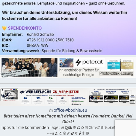
📩
office@bodhie.eu
Bitte teilen diese HomePage mit deinen besten Freunden; Danke! Viel
Glück!
Tipps für die kommenden Tage: 🍏🥝🫐🍓🍒🥭🍑🍋🍊🍉🍍🍈🍎🍇🍌🍐✛🥒🥔
🥕🥑🫒🍅🫑🌽🍆🥦🌶🥬🧅