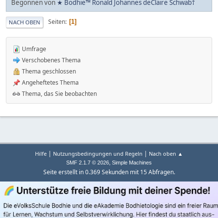
Begonnen von
★ Bodhie™ Ronald Johannes deClaire Schwab†
Seiten
1
NACH OBEN
Umfrage
Verschobenes Thema
Thema geschlossen
Angeheftetes Thema
Thema, das Sie beobachten
|
|
Hilfe
Nutzungsbedingungen und Regeln
Nach oben ▲
,
SMF 2.1.7 © 2026
Simple Machines
Seite erstellt in 0.369 Sekunden mit 15 Abfragen.