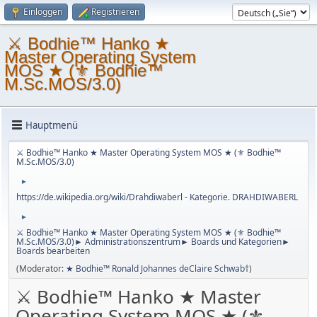
Einloggen
Registrieren
⚔ Bodhie™ Hanko ★
Master Operating System
MOS ★ (⚜ Bodhie™
M.Sc.MOS/3.0)
Hauptmenü
⚔ Bodhie™ Hanko ★ Master Operating System MOS ★ (⚜ Bodhie™
M.Sc.MOS/3.0)
►
https://de.wikipedia.org/wiki/Drahdiwaberl - Kategorie. DRAHDIWABERL
►
⚔ Bodhie™ Hanko ★ Master Operating System MOS ★ (⚜ Bodhie™
M.Sc.MOS/3.0)► Administrationszentrum► Boards und Kategorien►
Boards bearbeiten
(Moderator:
★ Bodhie™ Ronald Johannes deClaire Schwab†
)
⚔ Bodhie™ Hanko ★ Master
Operating System MOS ★ (⚜