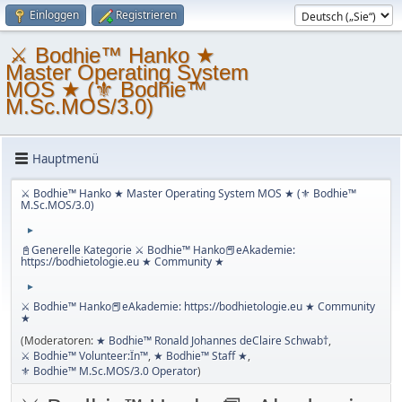
Einloggen
Registrieren
⚔ Bodhie™ Hanko ★
Master Operating System
MOS ★ (⚜ Bodhie™
M.Sc.MOS/3.0)
Hauptmenü
⚔ Bodhie™ Hanko ★ Master Operating System MOS ★ (⚜ Bodhie™
M.Sc.MOS/3.0)
►
📓Generelle Kategorie ⚔ Bodhie™ Hanko📕eAkademie:
https://bodhietologie.eu ★ Community ★
►
⚔ Bodhie™ Hanko📕eAkademie: https://bodhietologie.eu ★ Community
★
(Moderatoren:
★ Bodhie™ Ronald Johannes deClaire Schwab†
,
⚔ Bodhie™ Volunteer:Ïn™
,
★ Bodhie™ Staff ★
,
⚜ Bodhie™ M.Sc.MOS/3.0 Operator
)