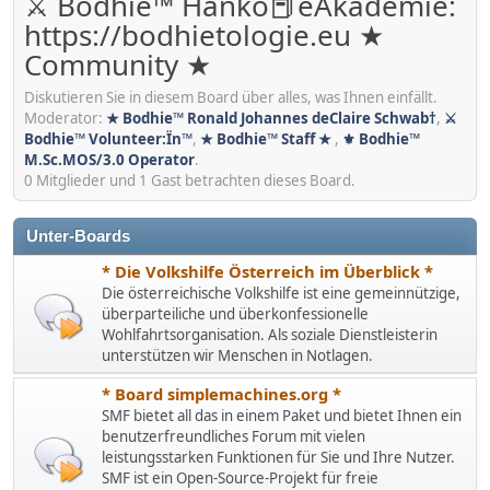
⚔ Bodhie™ Hanko📕eAkademie:
https://bodhietologie.eu ★
Community ★
Diskutieren Sie in diesem Board über alles, was Ihnen einfällt.
Moderator:
★ Bodhie™ Ronald Johannes deClaire Schwab†
,
⚔
Bodhie™ Volunteer:Ïn™
,
★ Bodhie™ Staff ★
,
⚜ Bodhie™
M.Sc.MOS/3.0 Operator
.
0 Mitglieder und 1 Gast betrachten dieses Board.
Unter-Boards
* Die Volkshilfe Österreich im Überblick *
Die österreichische Volkshilfe ist eine gemeinnützige,
überparteiliche und überkonfessionelle
Wohlfahrtsorganisation. Als soziale Dienstleisterin
unterstützen wir Menschen in Notlagen.
* Board simplemachines.org *
SMF bietet all das in einem Paket und bietet Ihnen ein
benutzerfreundliches Forum mit vielen
leistungsstarken Funktionen für Sie und Ihre Nutzer.
SMF ist ein Open-Source-Projekt für freie