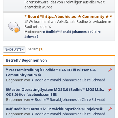
Forensoftware, das von Freiwilligen aus aller Welt
entwickelt wurde.
* Board📕https://bodhie.eu ★ Community ★ *
🌈 Willkommen! ⚔ eVolksSchule Bodhie ⚔ eAkademie
Bodhietologie ⚔
Moderator:
★ Bodhie™ Ronald Johannes deClaire
Schwab†
Seiten
1
NACH UNTEN
Betreff
/
Begonnen von
🚏 Pressemitteilung🔖 Bodhie™ HANKO 🔲 Wissens- &
CommunityRaum 🧰
Begonnen von
★ Bodhie™ Ronald Johannes deClaire Schwab†
🌐Master Operating System MOS 3.0 (Bodhie™ MOS M.Sc.
OS 3.0)🧭vs facebook.com†🟥†
Begonnen von
★ Bodhie™ Ronald Johannes deClaire Schwab†
🏡🌟 Bodhie™ HANKO 📈 EntwicklungsPfade ✨Projekte 🌐
Begonnen von
★ Bodhie™ Ronald Johannes deClaire Schwab†