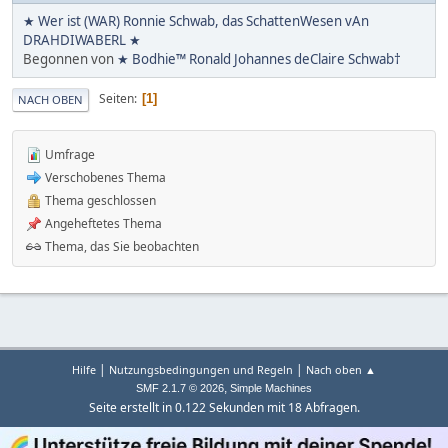
★ Wer ist (WAR) Ronnie Schwab, das SchattenWesen vAn
DRAHDIWABERL ★
Begonnen von
★ Bodhie™ Ronald Johannes deClaire Schwab†
Seiten
1
NACH OBEN
Umfrage
Verschobenes Thema
Thema geschlossen
Angeheftetes Thema
Thema, das Sie beobachten
|
|
Hilfe
Nutzungsbedingungen und Regeln
Nach oben ▲
,
SMF 2.1.7 © 2026
Simple Machines
Seite erstellt in 0.122 Sekunden mit 18 Abfragen.