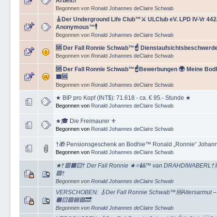
Arbeit⁉️
Begonnen von
Ronald Johannes deClaire Schwab
🎸Der Underground Life Club™⚔ ULClub eV. LPD IV-Vr 44
Anonymous™🕴
Begonnen von
Ronald Johannes deClaire Schwab
🆘 Der Fall Ronnie Schwab™☝ Dienstaufsichtsbeschwerde 
Begonnen von
Ronald Johannes deClaire Schwab
🆘 Der Fall Ronnie Schwab™☝Bewerbungen 🌍 Meine Bodh
🟪🆘
Begonnen von
Ronald Johannes deClaire Schwab
★ BIP pro Kopf (INT$): 71.618 - ca. € 95.- Stunde ★
Begonnen von
Ronald Johannes deClaire Schwab
★🎓 Die Freimaurer ⚜️
Begonnen von
Ronald Johannes deClaire Schwab
†🎁 Pensionsgeschenk an Bodhie™ Ronald „Ronnie“ Johann
Begonnen von
Ronald Johannes deClaire Schwab
★†🟥🟧🟨† Der Fall Ronnie ★⭐️🎱™ van DRAHDIWABERL†🆘
🟪†
Begonnen von
Ronald Johannes deClaire Schwab
VERSCHOBEN: 🎸Der Fall Ronnie Schwab™🆘Altersarmut – Ü
🟧🟨🟩🟦🟪🔜
Begonnen von
Ronald Johannes deClaire Schwab