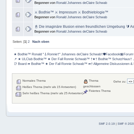
Begonnen von
Ronald Johannes deClaire Schwab
⚔ Bodhie™ ⚔ Impressum ⚔ Bodhietologie™
Begonnen von
Ronald Johannes deClaire Schwab
📓 Die imaginäre Illusion einen freundlichen Umgebung 🔰 Ast
Begonnen von
Ronald Johannes deClaire Schwab
Seiten: [
1
]
2
Nach oben
★ Bodhie™ Ronald "🎸Ronnie†" Johannes deClaire Schwab†🛡️Facebook🏪Forum
📌 ★ ULClub Bodhie™ ★ Der Fall Ronnie Schwab™ †★† Bodhie™ SchutzHaus† 
📑 Board ➦ Bodhie™ ★ Der Fall Ronnie Schwab™ ➦† Allgemeine Diskussionen & S
Normales Thema
Thema
Gehe zu:
geschlossen
Heißes Thema (mehr als 15 Antworten)
Fixiertes Thema
Sehr heißes Thema (mehr als 25 Antworten)
SMF 2.0.19
|
SMF © 202