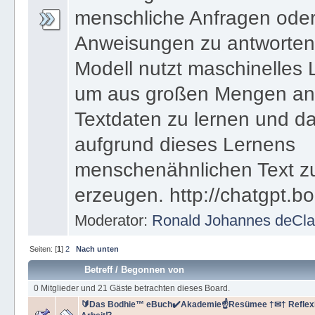
menschliche Anfragen ode
Anweisungen zu antworten
Modell nutzt maschinelles 
um aus großen Mengen a
Textdaten zu lernen und d
aufgrund dieses Lernens
menschenähnlichen Text z
erzeugen. http://chatgpt.b
Moderator:
Ronald Johannes deCla
Seiten: [
1
]
2
Nach unten
Betreff
/
Begonnen von
0 Mitglieder und 21 Gäste betrachten dieses Board.
🔰Das Bodhie™ eBuch✔️Akademie☝Resümee †✉† Reflexi