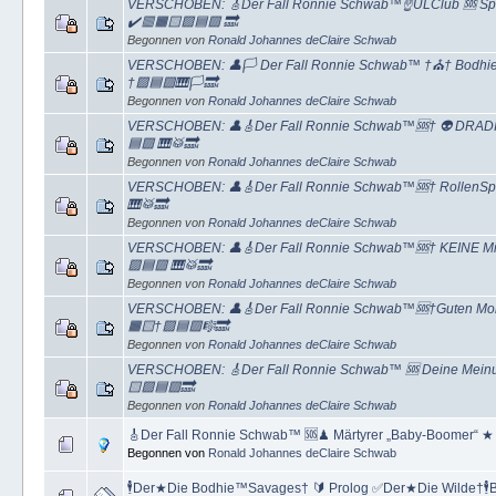
VERSCHOBEN: 🎸Der Fall Ronnie Schwab™☝ULClub 🆘 Spe
✔️🟥🟧🟨🟩🟦🟪 🔜
Begonnen von
Ronald Johannes deClaire Schwab
VERSCHOBEN: 👤🏳 Der Fall Ronnie Schwab™ †⛪† Bodhie™
†🟩🟦🟪🎹🏳️🔜
Begonnen von
Ronald Johannes deClaire Schwab
VERSCHOBEN: 👤🎸Der Fall Ronnie Schwab™🆘† 👽 DRADIW
🟦🟪 🎹🥁🔜
Begonnen von
Ronald Johannes deClaire Schwab
VERSCHOBEN: 👤🎸Der Fall Ronnie Schwab™🆘† RollenSpiel
🎹🥁🔜
Begonnen von
Ronald Johannes deClaire Schwab
VERSCHOBEN: 👤🎸Der Fall Ronnie Schwab™🆘† KEINE Mind
🟩🟦🟪 🎹🥁🔜
Begonnen von
Ronald Johannes deClaire Schwab
VERSCHOBEN: 👤🎸Der Fall Ronnie Schwab™🆘†Guten Morg
🟧🟨†🟩🟦🟪🎼🔜
Begonnen von
Ronald Johannes deClaire Schwab
VERSCHOBEN: 🎸Der Fall Ronnie Schwab™ 🆘 Deine Meinung 
🟨🟩🟦🟪🔜
Begonnen von
Ronald Johannes deClaire Schwab
🎸Der Fall Ronnie Schwab™ 🆘♟ Märtyrer „Baby-Boomer“ ★ 
Begonnen von
Ronald Johannes deClaire Schwab
🕴Der★Die Bodhie™Savages† 🔰 Prolog ✅Der★Die Wilde†🕴Bar