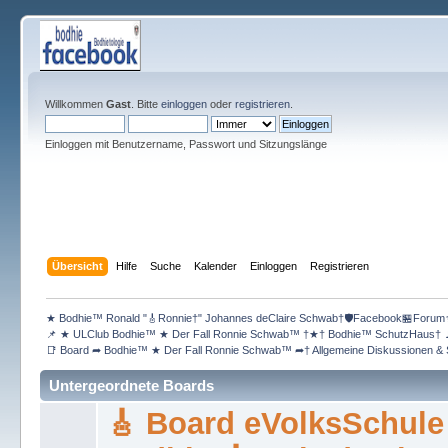
Willkommen
Gast
. Bitte
einloggen
oder
registrieren
.
Einloggen mit Benutzername, Passwort und Sitzungslänge
Übersicht
Hilfe
Suche
Kalender
Einloggen
Registrieren
★ Bodhie™ Ronald "🎸Ronnie†" Johannes deClaire Schwab†🛡️Facebook🏪Forum
📌 ★ ULClub Bodhie™ ★ Der Fall Ronnie Schwab™ †★† Bodhie™ SchutzHaus† 
📑 Board ➦ Bodhie™ ★ Der Fall Ronnie Schwab™ ➦† Allgemeine Diskussionen & S
Untergeordnete Boards
🎸 Board eVolksSchule