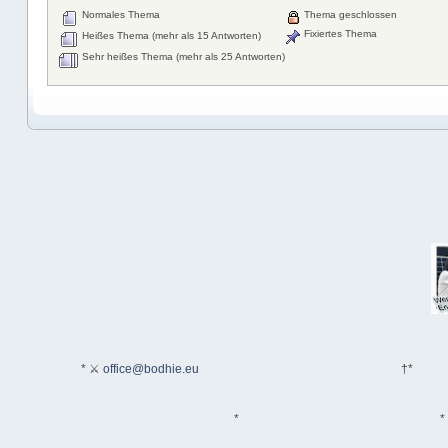
Normales Thema
Thema geschlossen
Fixiertes Thema
Heißes Thema (mehr als 15 Antworten)
Sehr heißes Thema (mehr als 25 Antworten)
* ⚔
office@bodhie.eu
†*
*
*