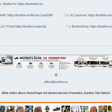
⚔ Bodhie*in:
https://bodhiein.eu
teHP:
https://bodhie.eu/Nicole.Lisa/SMF
* ⚔ ULCsponsor:
https://bodhie.eu
ULC Portal
https://bodhie.eu/portal
* ⚔ BodhieShop:
https://bodhie.e
📩
office@bodhie.eu
Bitte teilen diese HomePage mit deinen besten Freunden; Danke! Viel Glück!