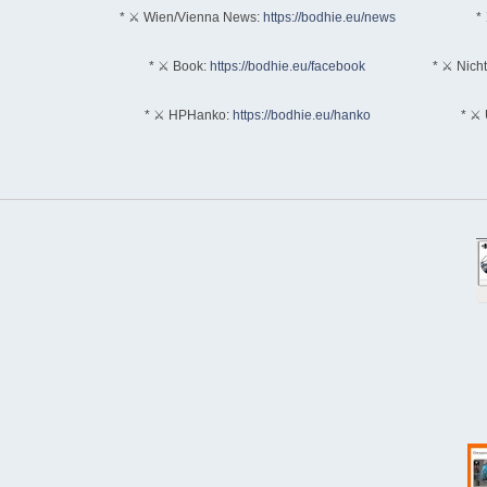
* ⚔ Wien/Vienna News:
https://bodhie.eu/news
* 
* ⚔ Book:
https://bodhie.eu/facebook
* ⚔ Nich
* ⚔ HPHanko:
https://bodhie.eu/hanko
* ⚔ 