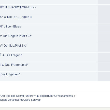
el VÏÏ* ZUSTANDSFORMELN -
l ÏX* ⚔ Die ULC Regeln ➦
* office - Blues
V* Die Regeln.Pilot †⚔†
V* Der Ijob.Pilot †⚔†
ÏÏ 🧘 Die Fragen*
Ï 🧘 Das Fragenspiel*
Ï Die Aufgaben*
"Der Tod des SchriftFührers†" ☯ Studiertum*†⚔†es†amen†s
»
onald Johannes deClaire Schwab
)