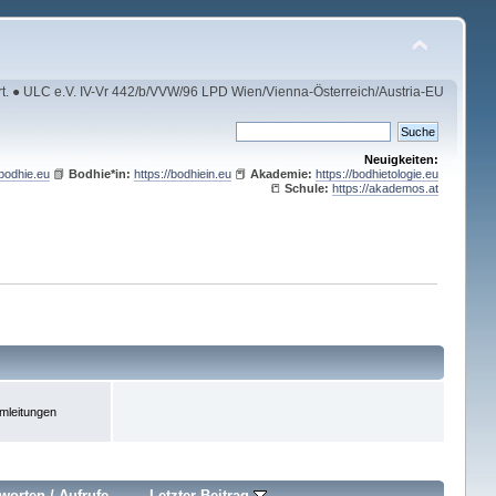
rt. ● ULC e.V. IV-Vr 442/b/VVW/96 LPD Wien/Vienna-Österreich/Austria-EU
Neuigkeiten:
/bodhie.eu
📗
Bodhie*in:
https://bodhiein.eu
📕
Akademie:
https://bodhietologie.eu
📒
Schule:
https://akademos.at
mleitungen
worten
/
Aufrufe
Letzter Beitrag