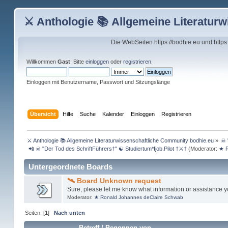
⚔ Anthologie 📚 Allgemeine Literatur
Die WebSeiten https://bodhie.eu und http
Willkommen
Gast
. Bitte
einloggen
oder
registrieren
.
Einloggen mit Benutzername, Passwort und Sitzungslänge
Übersicht
Hilfe
Suche
Kalender
Einloggen
Registrieren
⚔ Anthologie 📚 Allgemeine Literaturwissenschaftliche Community bodhie.eu
»
☠ 
 📲 ☠ "Der Tod des SchriftFührers†" ☯ Studiertum*Ijob.Pilot †⚔†
(Moderator:
★ R
Untergeordnete Boards
🛰 Board Unknown request
Sure, please let me know what information or assistance yo
Moderator:
★ Ronald Johannes deClaire Schwab
Seiten: [
1
]
Nach unten
Betreff
/
Begonnen von