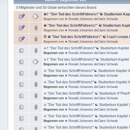
0 Mitglieder und 50 Gäste betrachten dieses Board.
☠† "Der Tod des SchriftFührers†"☯ Studiertum Kapit
Begonnen von
★ Ronald Johannes deClaire Schwab
☠ "Der Tod des SchriftFührers†" ☯ Studiertum Kapit
Begonnen von
★ Ronald Johannes deClaire Schwab
⚾ ☠ "Der Tod des SchriftFührers†" ☯ Ï can't create it w
Begonnen von
★ Ronald Johannes deClaire Schwab
☠† "Der Tod des SchriftFührers†"☯ Studiertum Kapitel XV
Begonnen von
★ Ronald Johannes deClaire Schwab
☠† "Der Tod des SchriftFührers†"☯ Studiertum Kapitel
Begonnen von
★ Ronald Johannes deClaire Schwab
☠ "Der Tod des SchriftFührers†"☯ Studiertum Kapitel 
Begonnen von
★ Ronald Johannes deClaire Schwab
☠ "Der Tod des SchriftFührers†"☯ Studiertum Kapitel 
Begonnen von
★ Ronald Johannes deClaire Schwab
☠ "Der Tod des SchriftFührers†" ☯ Studiertum X*Plan
Begonnen von
★ Ronald Johannes deClaire Schwab
☠ "Der Tod des SchriftFührers†" ☯ Studiertum Kapitel X
Begonnen von
★ Ronald Johannes deClaire Schwab
☠ "Der Tod des SchriftFührers†" ☯ Studiertum Kapitel 
Begonnen von
★ Ronald Johannes deClaire Schwab
☠ "Der Tod des SchriftFührers†" ☯ Studiertum Kapitel V