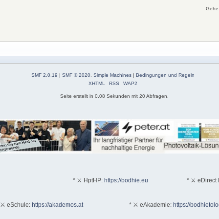
Gehe 
SMF 2.0.19
|
SMF © 2020
,
Simple Machines
|
Bedingungen und Regeln
XHTML
RSS
WAP2
Seite erstellt in 0.08 Sekunden mit 20 Abfragen.
* ⚔ HptHP:
https://bodhie.eu
* ⚔ eDirect 
 ⚔ eSchule:
https://akademos.at
* ⚔ eAkademie:
https://bodhietol