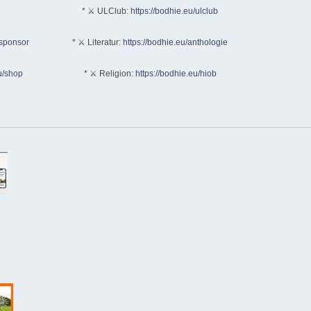
* ⚔ ULClub:
https://bodhie.eu/ulclub
/sponsor
* ⚔ Literatur:
https://bodhie.eu/anthologie
u/shop
* ⚔ Religion:
https://bodhie.eu/hiob