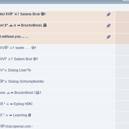
el XVÏÏ* ⚔† Satans Brut 🧟†
el X* 🧢 ⚔ ➦ BrucknBeisl. 🦺
ithout you ... .. .
ÏÏÏ* ⚔† warte ... .. 🧟†
 XVÏ* ⚔† Satans Brut 🧟†
XV*⚔ Dialog User*Ïn
XÏÏÏ*⚔ Dialog Schlumpfwörter
Peer 🧢 ➦ BrucknBeisl.†🦺†
ÏÏ * ⚔ ➦ Epilog HÏ/KÏ
XÏ * ⚔ ➦ Learning 📘
ÏÏÏ*chat.openai.com -