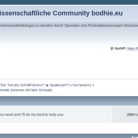
wissenschaftliche Community bodhie.eu
s://www.bodhietologie.eu werden durch Spenden und Produktplazierungen finanzie
📘
HptHP:
https:/
"Der Tod des SchriftFührers†" ☯ Studiertum*†⚔†es†amen†s
»
onald Johannes deClaire Schwab
)
u need and I'll do my best to help you.
2550 U
Ant