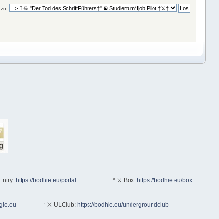
zu:
Entry:
https://bodhie.eu/portal
* ⚔ Box:
https://bodhie.eu/box
ogie.eu
* ⚔ ULClub:
https://bodhie.eu/undergroundclub