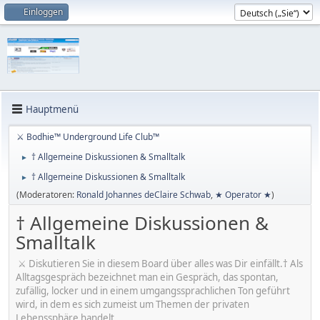
Einloggen
Hauptmenü
⚔ Bodhie™ Underground Life Club™
† Allgemeine Diskussionen & Smalltalk
►
† Allgemeine Diskussionen & Smalltalk
►
(Moderatoren:
Ronald Johannes deClaire Schwab
,
★ Operator ★
)
† Allgemeine Diskussionen &
Smalltalk
⚔ Diskutieren Sie in diesem Board über alles was Dir einfällt.† Als
Alltagsgespräch bezeichnet man ein Gespräch, das spontan,
zufällig, locker und in einem umgangssprachlichen Ton geführt
wird, in dem es sich zumeist um Themen der privaten
Lebenssphäre handelt.