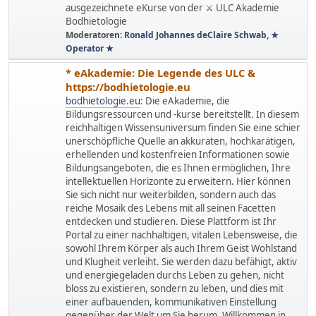
ausgezeichnete eKurse von der ⚔ ULC Akademie
Bodhietologie
Moderatoren:
Ronald Johannes deClaire Schwab
,
★
Operator ★
* eAkademie: Die Legende des ULC &
https://bodhietologie.eu
bodhietologie.eu
: Die eAkademie, die
Bildungsressourcen und -kurse bereitstellt. In diesem
reichhaltigen Wissensuniversum finden Sie eine schier
unerschöpfliche Quelle an akkuraten, hochkarätigen,
erhellenden und kostenfreien Informationen sowie
Bildungsangeboten, die es Ihnen ermöglichen, Ihre
intellektuellen Horizonte zu erweitern. Hier können
Sie sich nicht nur weiterbilden, sondern auch das
reiche Mosaik des Lebens mit all seinen Facetten
entdecken und studieren. Diese Plattform ist Ihr
Portal zu einer nachhaltigen, vitalen Lebensweise, die
sowohl Ihrem Körper als auch Ihrem Geist Wohlstand
und Klugheit verleiht. Sie werden dazu befähigt, aktiv
und energiegeladen durchs Leben zu gehen, nicht
bloss zu existieren, sondern zu leben, und dies mit
einer aufbauenden, kommunikativen Einstellung
gegenüber der Welt um Sie herum. Willkommen in