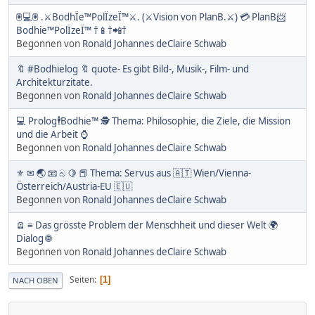
🖲️💻🖲️ .⚔BodhÏe™PolÏzeÏ™⚔. (⚔Vision von PlanB.⚔) 💳 PlanB📨
Bodhie™PolÏzeÏ™ †📱†📲†
Begonnen von
Ronald Johannes deClaire Schwab
🔖 #Bodhielog 🔖 quote- Es gibt Bild-, Musik-, Film- und
Architekturzitate.
Begonnen von
Ronald Johannes deClaire Schwab
💻 Prolog🕴Bodhie™ 🕵️ Thema: Philosophie, die Ziele, die Mission
und die Arbeit ⌚️
Begonnen von
Ronald Johannes deClaire Schwab
⚜ ✉ 🌏 📧 බ 🍋 📕 Thema: Servus aus 🇦🇹 Wien/Vienna-
Österreich/Austria-EU 🇪🇺
Begonnen von
Ronald Johannes deClaire Schwab
🪫 ≡ Das grösste Problem der Menschheit und dieser Welt 🌍
Dialog 🌐
Begonnen von
Ronald Johannes deClaire Schwab
Seiten
1
NACH OBEN