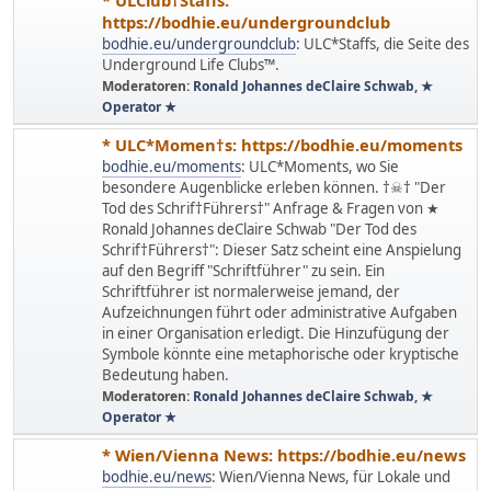
https://bodhie.eu/undergroundclub
bodhie.eu/undergroundclub
: ULC*Staffs, die Seite des
Underground Life Clubs™.
Moderatoren:
Ronald Johannes deClaire Schwab
,
★
Operator ★
* ULC*Momen†s: https://bodhie.eu/moments
bodhie.eu/moments
: ULC*Moments, wo Sie
besondere Augenblicke erleben können. †☠† "Der
Tod des Schrif†Führers†" Anfrage & Fragen von ★
Ronald Johannes deClaire Schwab "Der Tod des
Schrif†Führers†": Dieser Satz scheint eine Anspielung
auf den Begriff "Schriftführer" zu sein. Ein
Schriftführer ist normalerweise jemand, der
Aufzeichnungen führt oder administrative Aufgaben
in einer Organisation erledigt. Die Hinzufügung der
Symbole könnte eine metaphorische oder kryptische
Bedeutung haben.
Moderatoren:
Ronald Johannes deClaire Schwab
,
★
Operator ★
* Wien/Vienna News: https://bodhie.eu/news
bodhie.eu/news
: Wien/Vienna News, für Lokale und