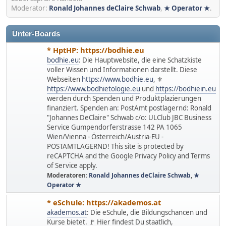
Moderator:
Ronald Johannes deClaire Schwab
,
★ Operator ★
.
Unter-Boards
* HptHP: https://bodhie.eu
bodhie.eu
: Die Hauptwebsite, die eine Schatzkiste
voller Wissen und Informationen darstellt. Diese
Webseiten
https://www.bodhie.eu
, ⚜
https://www.bodhietologie.eu
und
https://bodhiein.eu
werden durch Spenden und Produktplazierungen
finanziert. Spenden an: PostAmt postlagernd: Ronald
"Johannes DeClaire" Schwab c/o: ULClub JBC Business
Service Gumpendorferstrasse 142 PA 1065
Wien/Vienna - Österreich/Austria-EU -
POSTAMTLAGERND! This site is protected by
reCAPTCHA and the Google Privacy Policy and Terms
of Service apply.
Moderatoren:
Ronald Johannes deClaire Schwab
,
★
Operator ★
* eSchule: https://akademos.at
akademos.at
: Die eSchule, die Bildungschancen und
Kurse bietet. 🚩 Hier findest Du staatlich,