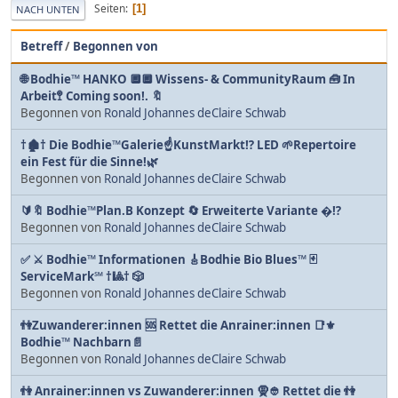
Seiten
1
NACH UNTEN
Betreff
/
Begonnen von
🌐 Bodhie™ HANKO 🔲🔲 Wissens- & CommunityRaum 🧰 In
Arbeit🚏 Coming soon!. 🔖
Begonnen von
Ronald Johannes deClaire Schwab
†🏚️† Die Bodhie™Galerie☝KunstMarkt⁉️ LED 🌱Repertoire
ein Fest für die Sinne!🌿
Begonnen von
Ronald Johannes deClaire Schwab
🔰🔖 Bodhie™Plan.B Konzept 🔄 Erweiterte Variante �⁉️
Begonnen von
Ronald Johannes deClaire Schwab
✅ ⚔ Bodhie™ Informationen 🎸Bodhie Bio Blues™ 🃏
ServiceMark℠ †🎱† 🎲
Begonnen von
Ronald Johannes deClaire Schwab
👫Zuwanderer:innen 🆘 Rettet die Anrainer:innen 📑⚜
Bodhie™ Nachbarn📄
Begonnen von
Ronald Johannes deClaire Schwab
👫 Anrainer:innen vs Zuwanderer:innen 🧕👲 Rettet die 👫