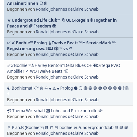
Anrainer:innen 📑📄
Begonnen von
Ronald Johannes deClaire Schwab
★ Underground Life Club™ 🔖 ULC-Regeln 🌐 Together in
Peace and 🌈 Freedom 🌍
Begonnen von
Ronald Johannes deClaire Schwab
✅ ⚔ Bodhie™ Prolog 🎸Twelve Beats™ 🃏 ServiceMark℠;
Registrierung usw.†🎱† 🎲 ™ vs ℠
Begonnen von
Ronald Johannes deClaire Schwab
✅⚔Bodhie™🎸Harley Benton†Delta Blues OE 🎛️Ortega RWO
Amplifier PTWO Twelve Beats™🃏
Begonnen von
Ronald Johannes deClaire Schwab
☯ Bodhiematik™ 📓 ☠ ● ⚠️ ● Prolog ⚫️ ⚪️ 🔴 🔵 🟣 ​​🟠​ 🟡​ 🟢​ ​🟣 ​🟤​ †🦺
†
Begonnen von
Ronald Johannes deClaire Schwab
💳 Thema Wirtschaft 🗃️ Lohn- und Preiskontrolle 💸
Begonnen von
Ronald Johannes deClaire Schwab
📓 Plan.B (Bodhie™) 📔 📒 📕 bodhie.eu/undergroundclub 📗 📘 📙
Begonnen von
Ronald Johannes deClaire Schwab