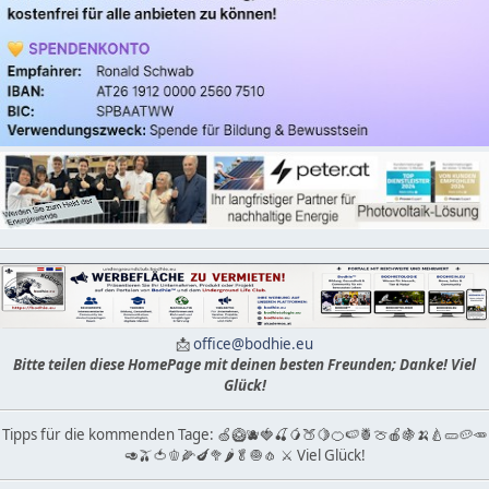
📩
office@bodhie.eu
Bitte teilen diese HomePage mit deinen besten Freunden; Danke! Viel
Glück!
Tipps für die kommenden Tage: 🍏🥝🫐🍓🍒🥭🍑🍋🍊🍉🍍🍈🍎🍇🍌🍐🥒🥔🥕
🥑🫒🍅🫑🌽🍆🥦🌶🥬🧅🧄 ⚔ Viel Glück!