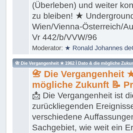
(Überleben) und weiter kon
zu bleiben! ★ Underground
Wien/Vienna-Österreich/Aus
Vr 442/b/VVW/96
Moderator:
★ Ronald Johannes de
📇 Die Vergangenheit ★ 1962 Ï Dato & die mögliche Zukunft 
📇 Die Vergangenheit ★
mögliche Zukunft 📝 P
📩 Die Vergangenheit ist di
zurückliegenden Ereignisse
verschiedene Auffassungen
Sachgebiet, wie weit ein E