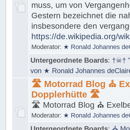
muss, um von Vergangenhe
Gestern bezeichnet die na
insbesondere den vergang
https://de.wikipedia.org/wi
Moderator:
★ Ronald Johannes de
Untergeordnete Boards
:
†☠† "
von ★ Ronald Johannes deClai
🛣 Motorrad Blog ⛪ Ex
Dopplerhütte 🛣
🛣 Motorrad Blog ⛪ Exelbe
Moderator:
★ Ronald Johannes de
Untergeordnete Boards
:
⛪ Mot