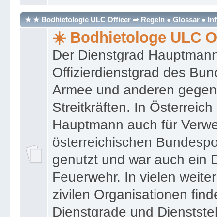
★ ★ Bodhietologie ULC Officer ➦ Regeln ● Glossar ● In
☀️ Bodhietologe ULC Of
Der Dienstgrad Hauptmann (
Offizierdienstgrad des Bu
Armee und anderen gegenw
Streitkräften. In Österreic
Hauptmann auch für Verwe
österreichischen Bundespo
genutzt und war auch ein 
Feuerwehr. In vielen weiter
zivilen Organisationen find
Dienstgrade und Dienstste