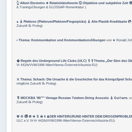
👆 Albert Einsteins ★ Relativitätstheorie 🕦 Objektive und subjektive Zeit 
& TraningsÜbungen & GLOSSAR-Nomenklatur
)
● 🎸 Plektron (Plektrum/Plektren/Fingerpicks) 🎸 Alte Plastik-Kreditkarte 
Zukunft 📝 Prolog
)
• Thema: Kommunikation und KommunikationsÜbungen
von
★ Ronald Jo
� Regeln des Underground Life Clubs (ULC) 🥄🥄Thema „Der Sinn des Ü
Vr 442/b/VVW/1996-Wien/Vienna-Österreich/Austria-EU
)
⚔ Thema: Schach: Die Ursache & die Geschichte für das KönigsSpiel Sch
mögliche Zukunft 📝 Prolog
)
🔖 MOCKBA '80™' Vintage Russian 7sieben.String Acoustic 🎸 Gui†arre.
v
Zukunft 📝 Prolog
)
☢ ♲ 🚭 ♻ ☣ ☡ ☠ ⚕ ♟DER HINTERGRUND HINTER DEM DROGENPROBLEM 🛰
ULC e.V. IV-Vr 442/b/VVW/1996-Wien/Vienna-Österreich/Austria-EU
)