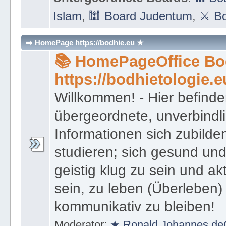
Islam
,
🕍 Board Judentum
,
⚔ Bo
➡️ HomePage https://bodhie.eu ★
📚 HomePageOffice Bod
https://bodhietologie.e
Willkommen! - Hier befinde
übergeordnete, unverbindl
Informationen sich zubilde
studieren; sich gesund und
geistig klug zu sein und akt
sein, zu leben (Überleben) 
kommunikativ zu bleiben!
Moderator:
★ Ronald Johannes de