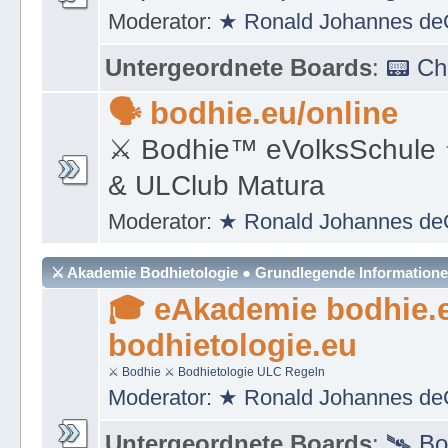
Moderator:
★ Ronald Johannes de
Untergeordnete Boards
:
📟 C
🗣 bodhie.eu/online
⚔ Bodhie™ eVolksSchule
& ULClub Matura
Moderator:
★ Ronald Johannes de
⚔ Akademie Bodhietologie ● Grundlegende Information
🎓 eAkademie bodhie.
bodhietologie.eu
⚔
Bodhie
⚔ Bodhietologie
ULC Regeln
Moderator:
★ Ronald Johannes de
Untergeordnete Boards
:
🛰 Bo