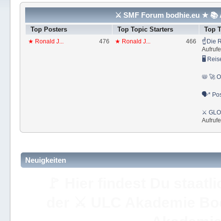
⚔ SMF Forum bodhie.eu ★ 📚 A
Top Posters
Top Topic Starters
Top 
★ Ronald J...
476
★ Ronald J...
466
☝Die R
Aufrufe
🖥 Reis
📛 🚀 O
🗣* Pos
⚔ GLOS
Aufrufe
Neuigkeiten
🚩 Hier findest Du staat
der ⚔ ULC Akademie Bo