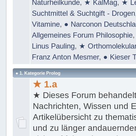
Naturheilkunde
,
★ KalMag
,
★ Le
Suchtmittel & Suchtgift - Drogen
Vitamine
,
● Narconon Deutschl
Allgemeines Forum Philosophie
Linus Pauling
,
★ Orthomolekular
Franz Anton Mesmer
,
● Kieser T
● 1. Kategorie Prolog
★ 1.a
★ Dieses Forum behandel
Nachrichten, Wissen und E
Artikelübersicht zu themat
und zu länger andauernden