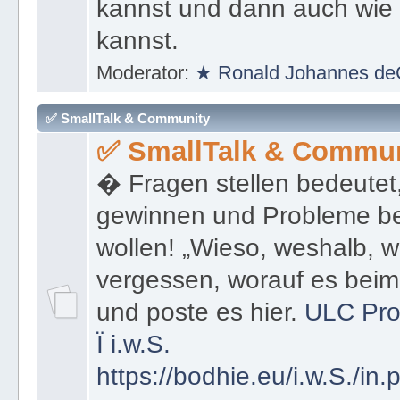
kannst und dann auch wie 
kannst.
Moderator:
★ Ronald Johannes de
✅ SmallTalk & Community
✅ SmallTalk & Commun
� Fragen stellen bedeutet
gewinnen und Probleme be
wollen! „Wieso, weshalb, w
vergessen, worauf es bei
und poste es hier.
ULC Pro
Ï
i.w.S.
https://bodhie.eu/i.w.S./in.