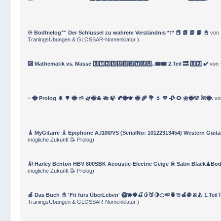
♾️ Bodhielog™ Der Schlüssel zu wahrem Verständnis *†* 📕 📗 📘 📙 📓
von
TraningsÜbungen & GLOSSAR-Nomenklatur
)
🔟 Mathematik vs. Masse 0️⃣1️⃣2️⃣3️⃣4️⃣5️⃣6️⃣7️⃣8️⃣9️⃣..📟📟 2.Teil 🔜 0️⃣2️⃣ ✔️
von
= 🐝 Prolog 🌲 🌳 🐝 🌱 🌿🐝🎍 🎋 🍃 🍂🐝🍁 🐝 🌾 💐 🌷 🌹 🥀 🌻 🌼🐝🌸 🌺🐝.
v
🎸 MyGitarre 🎸 Epiphone AJ100/VS (SerialNo: 10122313454) Western Guita
mögliche Zukunft 📝 Prolog
)
🎻 Harley Benton HBV 800SBK Acoustic-Electric Geige ☠ Satin Black♟Bod
mögliche Zukunft 📝 Prolog
)
🍏 Das Buch 📓 'Fit fürs ÜberLeben' 🥝🫐🍓🍒🥭🍑🍋🍊🍉🍍🍈🍎🍇🍌🍐 1.Teil 
TraningsÜbungen & GLOSSAR-Nomenklatur
)