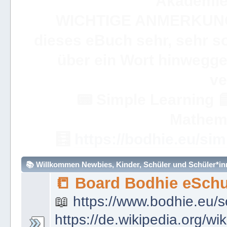
Akademie 
WICHTIGE ANMERKUN
dieses eBuch sehr, sehr so
über ein Wort hinweggeh
ve
📟
Simple Learning

Mathem
🧮
https://bodhie.eu/sim
📚 Willkommen Newbies, Kinder, Schüler und Schüler*inne
📒 Board Bodhie eSchu
📖
https://www.bodhie.eu/s
https://de.wikipedia.org/wi