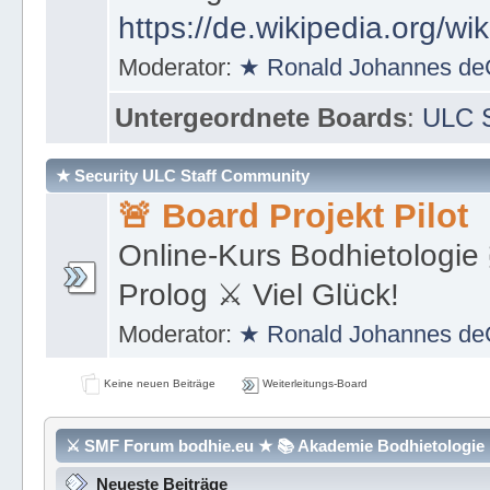
https://de.wikipedia.org/wi
Moderator:
★ Ronald Johannes de
Untergeordnete Boards
:
ULC S
★ Security ULC Staff Community
🚨 Board Projekt Pilot
Online-Kurs Bodhietologie 
Prolog ⚔ Viel Glück!
Moderator:
★ Ronald Johannes de
Keine neuen Beiträge
Weiterleitungs-Board
⚔ SMF Forum bodhie.eu ★ 📚 Akademie Bodhietologie ⚜
Neueste Beiträge