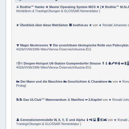
⚔ Bodhie™ Hanko ★ Master Operating System MOS ★ (⚜ Bodhie™ M.Sc.
Wortklären & TraningsÜbungen & GLOSSAR-Nomenklatur
)
★ Überblick über diese WebSeiten 🔲 bodhie.eu ★
von
★ Ronald Johannes 
🍄 Magic Mushrooms 🍄 Die unsichtbare ökologische Rolle von Psilocybin
442/b/VVW/1996-Wien/Vienna-Österreich/Austria-EU
)
†🩺† Drogen-Hotspot U6-Station Gumpendorfer Strasse 💊💉🩸🩹🦠🧴🧫🧬🌡
442/b/VVW/1996-Wien/Vienna-Österreich/Austria-EU
)
🏍 Der Mann und die Maschine 🏍 Geschichten & Charaktere 🏍
von
★ Rona
Prolog
)
📝📝 Das ULClub™ Memorandum ⚔ Manifest ➦ 2.Kapitel
von
★ Ronald Joh
👤 Generationenmodelle W, X, Y, ☡ und Alpha 📱📲 💻 🖥️ 💶🛋️
von
★ Ronald 
TraningsÜbungen & GLOSSAR-Nomenklatur
)