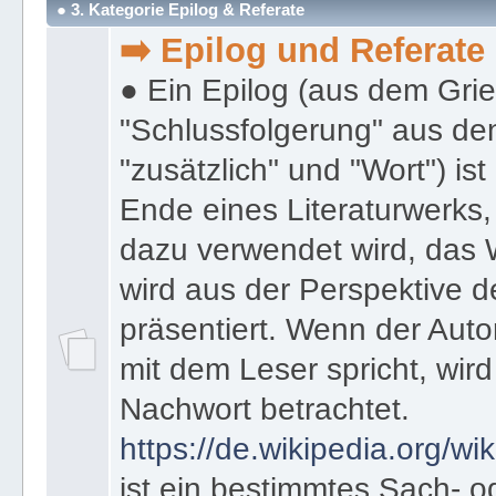
● 3. Kategorie Epilog & Referate
➡️ Epilog und Referate
● Ein Epilog (aus dem Gri
"Schlussfolgerung" aus den
"zusätzlich" und "Wort") ist
Ende eines Literaturwerks
dazu verwendet wird, das 
wird aus der Perspektive d
präsentiert. Wenn der Autor
mit dem Leser spricht, wird
Nachwort betrachtet.
https://de.wikipedia.org/wik
ist ein bestimmtes Sach- 