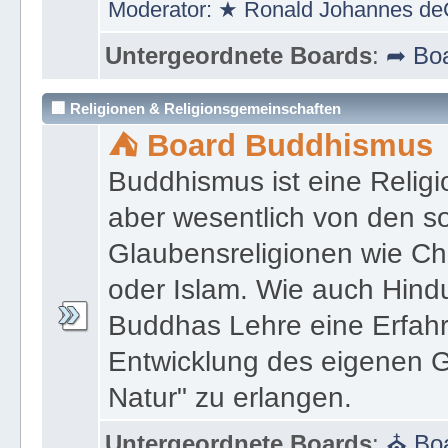
Moderator:
★ Ronald Johannes de
Untergeordnete Boards
:
➦ Boa
🏢 Religionen & Religionsgemeinschaften
⛺ Board Buddhismus
Buddhismus ist eine Religi
aber wesentlich von den 
Glaubensreligionen wie Ch
oder Islam. Wie auch Hind
Buddhas Lehre eine Erfahrun
Entwicklung des eigenen G
Natur" zu erlangen.
Untergeordnete Boards
:
⛪ Boa