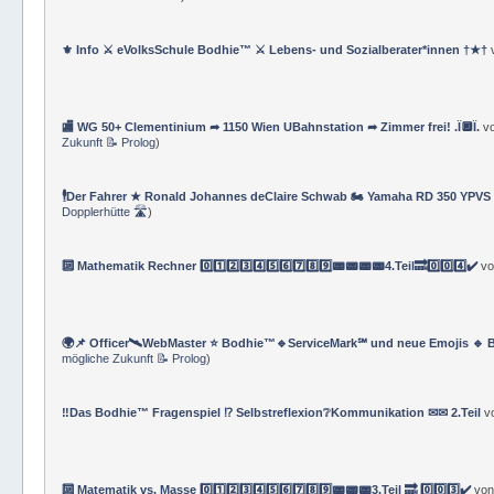
⚜ Info ⚔ eVolksSchule Bodhie™ ⚔ Lebens- und Sozialberater*innen †★†
🏬 WG 50+ Clementinium ➦ 1150 Wien UBahnstation ➦ Zimmer frei! .Ï🔲Ï.
v
Zukunft 📝 Prolog
)
🕴Der Fahrer ★ Ronald Johannes deClaire Schwab 🏍️ Yamaha RD 350 YPVS ⌚
Dopplerhütte 🛣
)
🔟 Mathematik Rechner 0️⃣1️⃣2️⃣3️⃣4️⃣5️⃣6️⃣7️⃣8️⃣9️⃣📟📟📟📟4.Teil🔜0️⃣0️⃣4️⃣✔️
v
🌍📌 Officer🛰WebMaster ⭐️ Bodhie™🔹ServiceMark℠ und neue Emojis 🔹 
mögliche Zukunft 📝 Prolog
)
‼️Das Bodhie™ Fragenspiel ⁉️ Selbstreflexion❔Kommunikation ✉✉ 2.Teil
v
🔟 Matematik vs. Masse 0️⃣1️⃣2️⃣3️⃣4️⃣5️⃣6️⃣7️⃣8️⃣9️⃣📟📟📟3.Teil 🔜 0️⃣0️⃣3️⃣✔️
vo