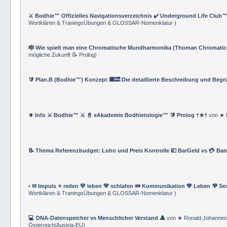
⚔️ Bodhie™ Offizielles Navigationsverzeichnis ✔️ Underground Life Club™
Wortklären & TraningsÜbungen & GLOSSAR-Nomenklatur
)
🎼 Wie spielt man eine Chromatische Mundharmonika (Thoman Chromatic
mögliche Zukunft 📝 Prolog
)
🔰 Plan.B (Bodhie™) Konzept 🟪🔜 Die detaillierte Beschreibung und Beg
⚜ Info ⚔ Bodhie™ ⚔ 📓 eAkademie Bodhietologie™ 🔰 Prolog †★†
von
★ 
📝 Thema Referenzbudget: Lohn und Preis Kontrolle 💶 BarGeld vs 💳 Ba
• ✉ Impuls ⭐️ reden 💛 leben 💚 schlafen 💤 Kommunikation 💙 Leben 💜 Se
Wortklären & TraningsÜbungen & GLOSSAR-Nomenklatur
)
💻 DNA-Datenspeicher vs Menschlicher Verstand 👤
von
★ Ronald Johannes
Österreich/Austria-EU
)