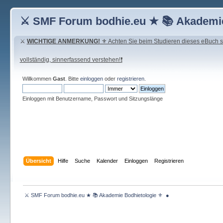
⚔ SMF Forum bodhie.eu ★ 📚 Akademie
⚔
WICHTIGE ANMERKUNG!
⚜ Achten Sie beim Studieren dieses eBuch seh
vollständig, sinnerfassend verstehen!❗
Willkommen
Gast
. Bitte
einloggen
oder
registrieren
.
Einloggen mit Benutzername, Passwort und Sitzungslänge
Übersicht
Hilfe
Suche
Kalender
Einloggen
Registrieren
 ⚔ SMF Forum bodhie.eu ★ 📚 Akademie Bodhietologie ⚜  ● 