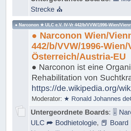
Strecke ⛪
● Narconon ★ ULC e.V. IV-Vr 442/b/VVW/1996-Wien/Vienn
● Narconon Wien/Vienn
442/b/VVW/1996-Wien/
Österreich/Austria-EU
● Narconon ist eine Organi
Rehabilitation von Suchtkr
https://de.wikipedia.org/wi
Moderator:
★ Ronald Johannes de
Untergeordnete Boards
:
🎚 Na
ULC ➦ Bodhietologie
,
📕 Board 