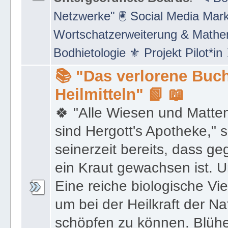
Netzwerke" 🖲 Social Media Mar
Wortschatzerweiterung & Math
Bodhietologie ⚜ Projekt Pilot*in
📚 "Das verlorene Buch
Heilmitteln" 📗 📖
🍀 "Alle Wiesen und Matte
sind Hergott's Apotheke," 
seinerzeit bereits, dass 
ein Kraut gewachsen ist. U
Eine reiche biologische Vie
um bei der Heilkraft der N
schöpfen zu können. Blüh