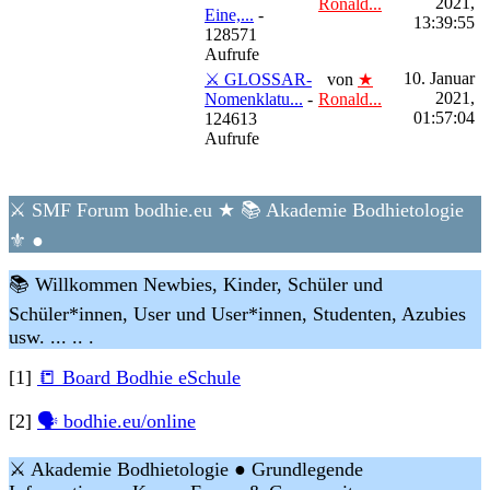
2021,
Ronald...
Eine,...
-
13:39:55
128571
Aufrufe
10. Januar
⚔ GLOSSAR-
von
★
2021,
Nomenklatu...
-
Ronald...
01:57:04
124613
Aufrufe
⚔ SMF Forum bodhie.eu ★ 📚 Akademie Bodhietologie
⚜ ●
📚 Willkommen Newbies, Kinder, Schüler und
Schüler*innen, User und User*innen, Studenten, Azubies
usw. ... .. .
[1]
📒 Board Bodhie eSchule
[2]
🗣 bodhie.eu/online
⚔ Akademie Bodhietologie ● Grundlegende