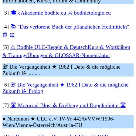
Informationen, Kurse, Forum & Community
[3]
🎓 eAkademie bodhie.eu ⚔ bodhietologie.eu
[4]
📚 "Das verlorene Buch der pflanzlichen Heilmitteln"
📗 📖
[5]
⚠️ Bodhie ULC-Regeln & DeutschKurs & Wortklären
& TraningsÜbungen & GLOSSAR-Nomenklatur
📇 Die Vergangenheit ★ 1962 Ï Dato & die mögliche
Zukunft 📝 ... .. .
[6]
📇 Die Vergangenheit ★ 1962 Ï Dato & die mögliche
Zukunft 📝 Prolog
[7]
🛣 Motorrad Blog ⛪ Exelberg und Dopplerhütte 🛣
● Narconon ★ ULC e.V. IV-Vr 442/b/VVW/1996-
Wien/Vienna-Österreich/Austria-EU