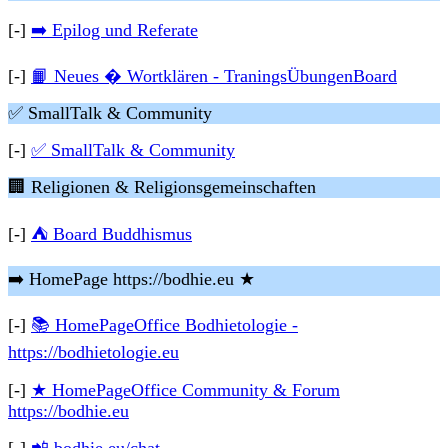
[-]
➡️ Epilog und Referate
[-]
📙 Neues � Wortklären - TraningsÜbungenBoard
✅ SmallTalk & Community
[-]
✅ SmallTalk & Community
🏢 Religionen & Religionsgemeinschaften
[-]
⛺ Board Buddhismus
➡️ HomePage https://bodhie.eu ★
[-]
📚 HomePageOffice Bodhietologie -
https://bodhietologie.eu
[-]
★ HomePageOffice Community & Forum
https://bodhie.eu