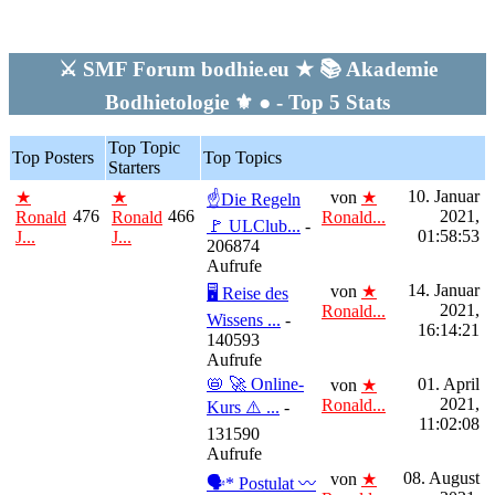
⚔ SMF Forum bodhie.eu ★ 📚 Akademie
Bodhietologie ⚜ ● - Top 5 Stats
Top Topic
Top Posters
Top Topics
Starters
10. Januar
★
★
von
★
☝Die Regeln
476
466
2021,
Ronald
Ronald
Ronald...
🚩 ULClub...
-
01:58:53
J...
J...
206874
Aufrufe
14. Januar
von
★
🖥 Reise des
2021,
Ronald...
Wissens ...
-
16:14:21
140593
Aufrufe
📛 🚀 Online-
01. April
von
★
2021,
Ronald...
Kurs ⚠️ ...
-
11:02:08
131590
Aufrufe
08. August
von
★
🗣* Postulat 〰