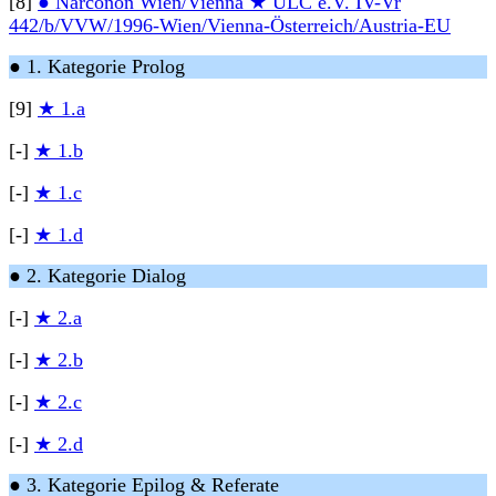
[8]
● Narconon Wien/Vienna ★ ULC e.V. IV-Vr
442/b/VVW/1996-Wien/Vienna-Österreich/Austria-EU
● 1. Kategorie Prolog
[9]
★ 1.a
[-]
★ 1.b
[-]
★ 1.c
[-]
★ 1.d
● 2. Kategorie Dialog
[-]
★ 2.a
[-]
★ 2.b
[-]
★ 2.c
[-]
★ 2.d
● 3. Kategorie Epilog & Referate