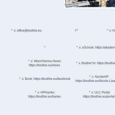
* ⚔
office@bodhie.eu
†*
* ⚔ H
*
* ⚔ eSchule:
https://akadem
* ⚔ Wien/Vienna News:
* ⚔ Bodhie*in:
https://bodhi
https://bodhie.eu/news
* ⚔ NichteHP:
* ⚔ Book:
https://bodhie.eu/facebook
https://bodhie.eu/Nicole.Li
* ⚔ HPHanko:
* ⚔ ULC Portal
https://bodhie.eu/hanko
https://bodhie.eu/portal