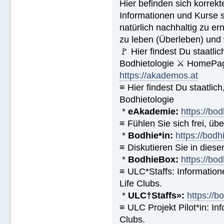
Hier befinden sich korrek
Informationen und Kurse s
natürlich nachhaltig zu ern
zu leben (Überleben) und 
🚩 Hier findest Du staat
Bodhietologie ⚔ HomePag
https://akademos.at
≡ Hier findest Du staatl
Bodhietologie
*
eAkademie:
https://bod
≡ Fühlen Sie sich frei, üb
*
Bodhie*in:
https://bodh
≡ Diskutieren Sie in diese
*
BodhieBox:
https://bo
≡ ULC*Staffs: Informatio
Life Clubs.
*
ULC†Staffs»:
https://
≡ ULC Projekt Pilot*in: I
Clubs.