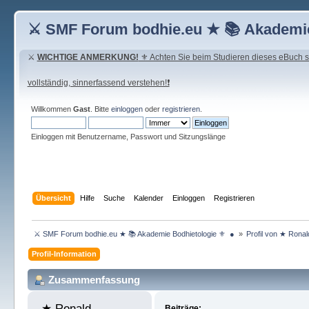
⚔ SMF Forum bodhie.eu ★ 📚 Akademie
⚔
WICHTIGE ANMERKUNG!
⚜ Achten Sie beim Studieren dieses eBuch seh
vollständig, sinnerfassend verstehen!❗
Willkommen
Gast
. Bitte
einloggen
oder
registrieren
.
Einloggen mit Benutzername, Passwort und Sitzungslänge
Übersicht
Hilfe
Suche
Kalender
Einloggen
Registrieren
 ⚔ SMF Forum bodhie.eu ★ 📚 Akademie Bodhietologie ⚜  ● 
»
Profil von ★ Rona
Profil-Information
Zusammenfassung
★ Ronald 
Beiträge: