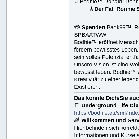
⭐️ Bodhie™ Ronald "Ronn
🎸
Der Fall Ronnie
💳
Spenden
Bank99™: Ro
SPBAATWW
Bodhie™ eröffnet Mensche
fördern bewusstes Leben, 
sein volles Potenzial entfa
Unsere Vision ist eine We
bewusst leben. Bodhie™ v
Kreativität zu einer leben
Existieren.
Das könnte Dich/Sie auc
📑
Underground Life Cl
https://bodhie.eu/smf/ind
🌈
Willkommen und Serv
Hier befinden sich korrek
Informationen und Kurse s