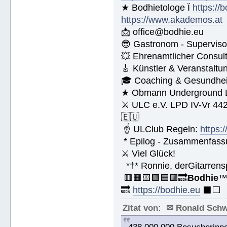
★ Bodhietologe Ï
https://
https://www.akademos.at
📩 office@bodhie.eu
😎 Gastronom - Superviso
💥 Ehrenamtlicher Consul
🎸 Künstler & Veranstaltu
🎓 Coaching & Gesundheit
★ Obmann Underground Li
⚔ ULC e.V. LPD IV-Vr 44
🇪🇺
☝ ULClub Regeln:
https:
* Epilog - Zusammenfassung
⚔ Viel Glück!
*†* Ronnie, derGitarrens
🟥🟧🟨🟩🟦🟪🔜
Bodhie
🔜
https://bodhie.eu
⬛️⬜️
Zitat von: ✉ Ronald Sch