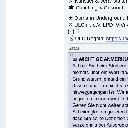
🎸 Künstler & Veranstaltu
🎓 Coaching & Gesundheit
★ Obmann Underground Li
⚔ ULClub e.V. LPD IV-Vr
🇪🇺
☝ ULC Regeln:
https://b
Zitat
📖
WICHTIGE ANMERK
Achten Sie beim Studieren
niemals über ein Wort hin
Grund warum jemand ein St
dass er über ein nicht v
hinweggegangen ist. Wenn 
begreifen können wird es 
Gehen Sie nicht weiter s
Schwierigkeiten gerieten 
dass Sie seine Definitio
Verzeichnis der Ausdrücke,