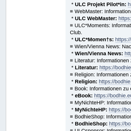
*
ULC Projekt Pilot*in:
h
≡ WebMaster: Informatio
*
ULC WebMaster:
https
≡ ULC*Moments: Informat
Club.
*
ULC*Momen†s:
https:
≡ Wien/Vienna News: Nach
*
Wien/Vienna News:
ht
≡ Literatur: Informatione
*
Literatur:
https://bodhi
≡ Religion: Informationen
*
Religion:
https://bodhie
≡ Book: Informationen zu
*
eBook:
https://bodhie.
≡ MyNichteHP: Informatio
*
MyNichteHP:
https://b
≡ BodhieShop: Informati
*
BodhieShop:
https://b
≡ ULCsponsor: Informatio