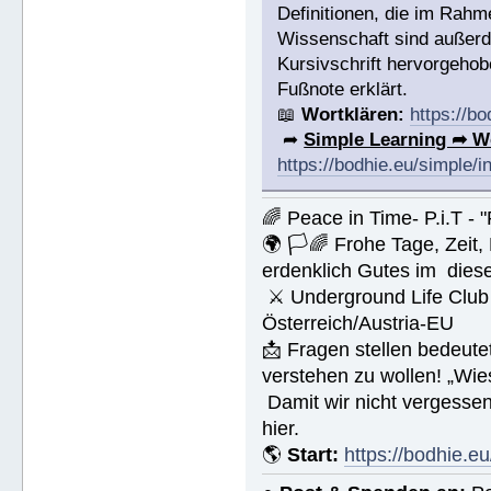
Definitionen, die im Rah
Wissenschaft sind außerde
Kursivschrift hervorgehob
Fußnote erklärt.
📖
Wortklären:
https://b
➦
Simple Learning ➦ W
https://bodhie.eu/simple/i
🌈 Peace in Time- P.i.T - 
🌍 🏳🌈 Frohe Tage, Zeit
erdenklich Gutes im dies
⚔ Underground Life Club 
Österreich/Austria-EU
📩 Fragen stellen bedeut
verstehen zu wollen! „Wi
Damit wir nicht vergesse
hier.
🌎
Start:
https://bodhie.eu