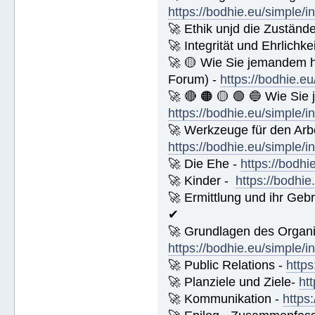
https://bodhie.eu/simple/i
🚀 Ethik unjd die Zuständ
🚀 Integrität und Ehrlichke
🚀 🟡 Wie Sie jemandem 
Forum) -
https://bodhie.e
🚀 🔴 🟠 🟡 🟢 🔵 Wie Sie
https://bodhie.eu/simple/i
🚀 Werkzeuge für den Arbe
https://bodhie.eu/simple/i
🚀 Die Ehe -
https://bodhi
🚀 Kinder -
https://bodhie
🚀 Ermittlung und ihr Geb
✔
🚀 Grundlagen des Organi
https://bodhie.eu/simple/i
🚀 Public Relations -
https
🚀 Planziele und Ziele-
ht
🚀 Kommunikation -
https