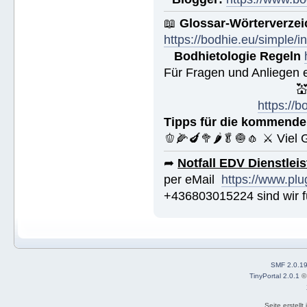
📖
Glossar-Wörterverzei
https://bodhie.eu/simple/i
Bodhietologie Regeln
Für Fragen und Anliegen 

https://
Tipps für die kommende
🫑🌽🍆🥦🌶🥬🧅🧄 ⚔ Viel 
➦
Notfall EDV Dienstlei
per eMail
https://www.plu
+436803015224 sind wir fü
SMF 2.0.1
TinyPortal 2.0.1
Seite erstell