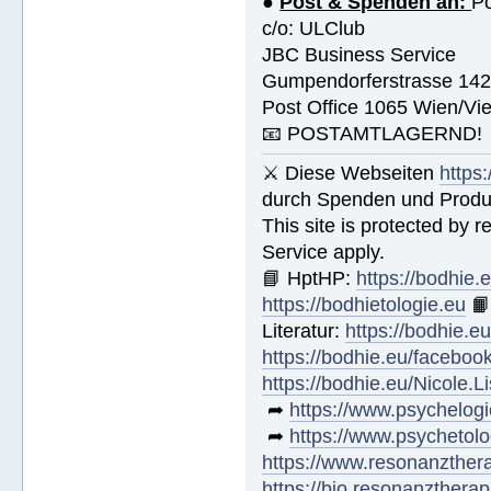
●
Post & Spenden an:
Po
c/o: ULClub
JBC Business Service
Gumpendorferstrasse 14
Post Office 1065 Wien/Vie
📧 POSTAMTLAGERND!
⚔ Diese Webseiten
https
durch Spenden und Produk
This site is protected by
Service apply.
📘 HptHP:
https://bodhie.
https://bodhietologie.eu

Literatur:
https://bodhie.e
https://bodhie.eu/faceboo
https://bodhie.eu/Nicole.
➦
https://www.psychelogi
➦
https://www.psychetolo
https://www.resonanzther
https://bio.resonanztherap