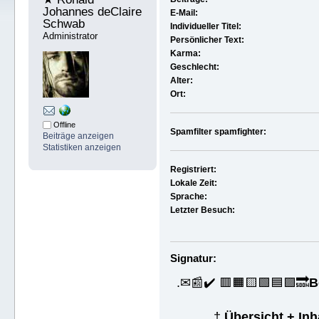
Johannes deClaire 
E-Mail:
Schwab 
Individueller Titel:
Administrator
Persönlicher Text:
Karma:
Geschlecht:
Alter:
Ort:
Offline
Spamfilter spamfighter:
Beiträge anzeigen
Statistiken anzeigen
Registriert:
Lokale Zeit:
Sprache:
Letzter Besuch:
Signatur:
.✉📰✔️ 🟥🟧🟨🟩🟦🟪🔜
B
†
Übersicht + In