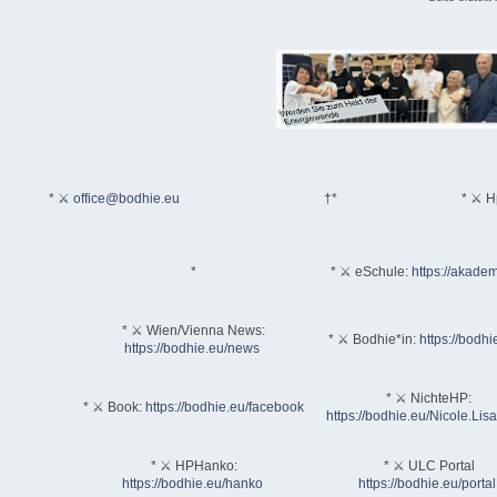
* ⚔
office@bodhie.eu
†*
* ⚔ H
*
* ⚔ eSchule:
https://akadem
* ⚔ Wien/Vienna News:
* ⚔ Bodhie*in:
https://bodhi
https://bodhie.eu/news
* ⚔ NichteHP:
* ⚔ Book:
https://bodhie.eu/facebook
https://bodhie.eu/Nicole.Li
* ⚔ HPHanko:
* ⚔ ULC Portal
https://bodhie.eu/hanko
https://bodhie.eu/portal