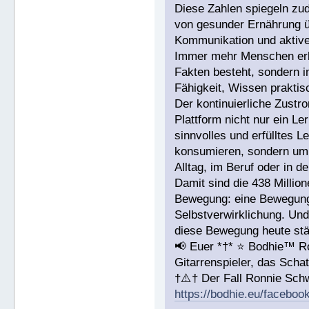
Diese Zahlen spiegeln zu
von gesunder Ernährung üb
Kommunikation und aktiver
Immer mehr Menschen erke
Fakten besteht, sondern i
Fähigkeit, Wissen prakti
Der kontinuierliche Zustr
Plattform nicht nur ein L
sinnvolles und erfülltes 
konsumieren, sondern um 
Alltag, im Beruf oder in d
Damit sind die 438 Millio
Bewegung: eine Bewegung 
Selbstverwirklichung. Und
diese Bewegung heute stär
📢 Euer *†* ⭐️ Bodhie™ R
Gitarrenspieler, das Sc
†⚠️† Der Fall Ronnie Sc
https://bodhie.eu/faceboo