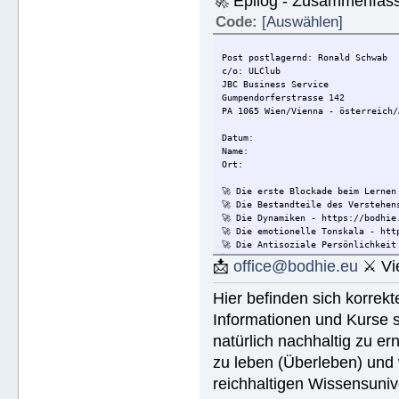
🚀 Epilog - Zusammenfassun
Code:
[Auswählen]
Post postlagernd: Ronald Schwab
c/o: ULClub
JBC Business Service
Gumpendorferstrasse 142
PA 1065 Wien/Vienna - österreich/
Datum:
Name:
Ort:
🚀 Die erste Blockade beim Lernen
🚀 Die Bestandteile des Verstehen
🚀 Die Dynamiken - https://bodhie
🚀 Die emotionelle Tonskala - htt
🚀 Die Antisoziale Persönlichkeit
🚀 Die Lösung für Konflikte - htt
📩
office@bodhie.eu
⚔ Vie
🚀 Lösungen für eine gefährliche 
🚀 Ethik unjd die Zustände - http
Hier befinden sich korrek
🚀 Integrität und Ehrlichkeit - h
🚀 🟡 Wie Sie jemandem helfen kön
Informationen und Kurse s
Wie Sie jemandem helfen können - 
natürlich nachhaltig zu ern
🚀 Werkzeuge für den Arbeitsplatz
🚀 Die Ehe - https://bodhie.eu/si
zu leben (Überleben) und 
🚀 Kinder - https://bodhie.eu/sim
🚀 Ermittlung und ihr Gebrauch - 
reichhaltigen Wissensuniv
🚀 Grundlagen des Organisieren - 