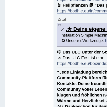
🪴
Heilpflanzen 📗 "Das 
https://bodhie.eu/in/comm
Zitat
.★ Deine eigen
📌
Installatión Simple Mach
✪ Unsere eWerkzeuge:
h
🎼
Das ULC Unter der S
🧢 Das ULC Fest ist eine
https://bodhie.eu/box/inde
"Jede Einladung bereich
Community-Plattform fü
Kontakte. Deine freundli
Community voller Leben
klugen und fröhlichen K
Wärme und Herzlichkeit
Als Dankeschön für dein