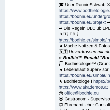
🎓 User RonnieSchwab ⚔
https://www.bodhietologie
https://bodhie.eu/undergr
https://bodhie.eu/projekt
➦
➦ Die Regeln ULClub LPD
🇦🇹 🇪🇺
https://bodhie.eu/simple/i
● Mache Notizen & Fotos
🇦🇹
Unverdrossen mit ei
⭐️
Bodhie™ Ronald "Ron
🏳 Bodhietologie™ (Gründ
● Lebenslauf SuperVisor
https://bodhie.eu/simple/i
★ Bodhietologe Ï
https://
https://www.akademos.at
📩
office@bodhie.eu
😎 Gastronom - Superviso
💥 Ehrenamtlicher Consul