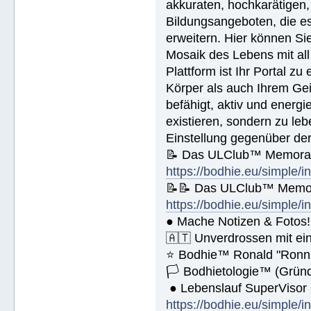
akkuraten, hochkarätigen,
🚀 Public Relations - https://bod
🚀 Planziele und Ziele- https://b
Bildungsangeboten, die es 
🚀 Kommunikation - https://bodhie
erweitern. Hier können Sie
Name (BlockBuchStaben)/eMail Addi
Mosaik des Lebens mit all
Plattform ist Ihr Portal z
Körper als auch Ihrem Gei
Spende € ______.- liegt bei!
befähigt, aktiv und energ
existieren, sondern zu le
Einstellung gegenüber de
📝 Das ULClub™ Memoran
https://bodhie.eu/simple/i
📝📝 Das ULClub™ Memor
https://bodhie.eu/simple/i
● Mache Notizen & Fotos!
🇦🇹 Unverdrossen mit ei
⭐️ Bodhie™ Ronald "Ronn
🏳 Bodhietologie™ (Gründ
● Lebenslauf SuperVisor
https://bodhie.eu/simple/i