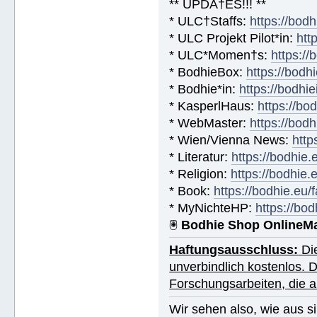
** UPDA†ES!!! **
* ULC†Staffs:
https://bod
* ULC Projekt Pilot*in:
htt
* ULC*Momen†s:
https:/
* BodhieBox:
https://bodh
* Bodhie*in:
https://bodhie
* KasperlHaus:
https://bo
* WebMaster:
https://bod
* Wien/Vienna News:
http
* Literatur:
https://bodhie.
* Religion:
https://bodhie.
* Book:
https://bodhie.eu
* MyNichteHP:
https://bo
🖲
Bodhie Shop OnlineM
Haftungsausschluss:
Die
unverbindlich kostenlos. 
Forschungsarbeiten, die
Wir sehen also, wie aus sim