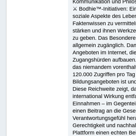
Kommunikation und Philos
⚔ Bodhie™-Initiativen: Ein
soziale Aspekte des Lebens
Faktenwissen zu vermittel
stärken und ihnen Werkze
zu geben. Das Besondere d
allgemein zugänglich. Dam
Angeboten im Internet, di
Zugangshürden aufbauen. 
das niemandem vorenthalt
120.000 Zugriffen pro Tag 
Bildungsangeboten ist und 
Diese Reichweite zeigt, d
international Wirkung entf
Einnahmen – im Gegenteil:
einen Beitrag an die Gese
Verantwortungsgefühl hera
Gerechtigkeit und nachhal
Plattform einen echten Be