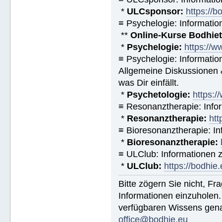
*
ULCsponsor:
https://b
≡ Psychelogie: Informatio
**
Online-Kurse Bodhieto
*
Psychelogie:
https://w
≡ Psychelogie: Informatio
Allgemeine Diskussionen &
was Dir einfällt.
*
Psychetologie:
https:/
≡ Resonanztherapie: Info
*
Resonanztherapie:
htt
≡ Bioresonanztherapie: In
*
Bioresonanztherapie:
≡ ULClub: Informationen
*
ULClub:
https://bodhie.
Bitte zögern Sie nicht, F
Informationen einzuholen.
verfügbaren Wissens gena
office@bodhie.eu