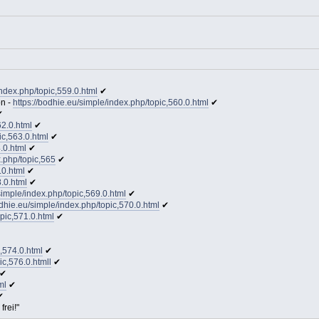
index.php/topic,559.0.html
✔
on -
https://bodhie.eu/simple/index.php/topic,560.0.html
✔
✔
62.0.html
✔
ic,563.0.html
✔
.0.html
✔
x.php/topic,565
✔
.0.html
✔
8.0.html
✔
simple/index.php/topic,569.0.html
✔
odhie.eu/simple/index.php/topic,570.0.html
✔
opic,571.0.html
✔
c,574.0.html
✔
ic,576.0.htmll
✔
✔
ml
✔
✔
frei!"