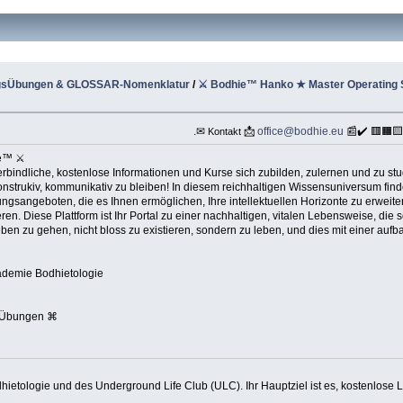
ingsÜbungen & GLOSSAR-Nomenklatur
/
⚔ Bodhie™ Hanko ★ Master Operating
.✉
📩
office@bodhie.eu
📰✔️ 🟥🟧
Kontakt
ie™ ⚔
bindliche, kostenlose Informationen und Kurse sich zubilden, zulernen und zu stud
 konstrukiv, kommunikativ zu bleiben! In diesem reichhaltigen Wissensuniversum fin
gsangeboten, die es Ihnen ermöglichen, Ihre intellektuellen Horizonte zu erweiter
en. Diese Plattform ist Ihr Portal zu einer nachhaltigen, vitalen Lebensweise, di
eben zu gehen, nicht bloss zu existieren, sondern zu leben, und dies mit einer a
kademie Bodhietologie
 Übungen ⌘
dhietologie und des Underground Life Club (ULC). Ihr Hauptziel ist es, kostenlose 