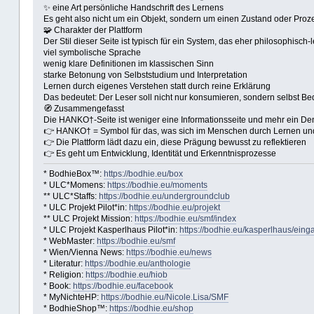
✨ eine Art persönliche Handschrift des Lernens
Es geht also nicht um ein Objekt, sondern um einen Zustand oder Pro
🧩 Charakter der Plattform
Der Stil dieser Seite ist typisch für ein System, das eher philosophisch-l
viel symbolische Sprache
wenig klare Definitionen im klassischen Sinn
starke Betonung von Selbststudium und Interpretation
Lernen durch eigenes Verstehen statt durch reine Erklärung
Das bedeutet: Der Leser soll nicht nur konsumieren, sondern selbst B
🧭 Zusammengefasst
Die HANKO†-Seite ist weniger eine Informationsseite und mehr ein D
👉 HANKO† = Symbol für das, was sich im Menschen durch Lernen und
👉 Die Plattform lädt dazu ein, diese Prägung bewusst zu reflektieren
👉 Es geht um Entwicklung, Identität und Erkenntnisprozesse
* BodhieBox™:
https://bodhie.eu/box
* ULC*Momens:
https://bodhie.eu/moments
** ULC*Staffs:
https://bodhie.eu/undergroundclub
* ULC Projekt Pilot*in:
https://bodhie.eu/projekt
** ULC Projekt Mission:
https://bodhie.eu/smf/index
* ULC Projekt Kasperlhaus Pilot*in:
https://bodhie.eu/kasperlhaus/eing
* WebMaster:
https://bodhie.eu/smf
* Wien/Vienna News:
https://bodhie.eu/news
* Literatur:
https://bodhie.eu/anthologie
* Religion:
https://bodhie.eu/hiob
* Book:
https://bodhie.eu/facebook
* MyNichteHP:
https://bodhie.eu/Nicole.Lisa/SMF
* BodhieShop™:
https://bodhie.eu/shop