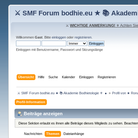
⚔ SMF Forum bodhie.eu ★ 📚 Akademi
⚔
WICHTIGE ANMERKUNG!
⚜ Achten Sie 
Willkommen
Gast
. Bitte
einloggen
oder
registrieren
.
Einloggen mit Benutzername, Passwort und Sitzungslänge
Übersicht
Hilfe
Suche
Kalender
Einloggen
Registrieren
 ⚔ SMF Forum bodhie.eu ★ 📚 Akademie Bodhietologie ⚜  ● 
»
Profil von ★ Ro
Profil-Information
Beiträge anzeigen
Diese Sektion erlaubt es ihnen alle Beiträge dieses Mitglieds zu sehen. Beachte
Nachrichten
Themen
Dateianhänge