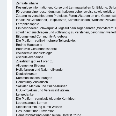
Zentrale Inhalte
Kostenlose Informationen, Kurse und Lernmaterialien für Bildung, Selb
Förderung einer gesunden, nachhaltigen Lebensweise sowie geistiger u
Zugang zu verschiedenen Projekten, Foren, Akademien und Gemeinsch
Inhalte zu Gesundheit, Heilpflanzen, Kommunikation, Wortschatzerweite
Lernphilosophie
Ein besonderer Schwerpunkt liegt auf dem sogenannten „Wortklären“. D
sofort nachzuschlagen und vollständig zu verstehen, bevor man weiterl
Bildungs- und Community-Angebote
Die Plattform verlinkt mehrere Teilprojekte:
Bodhie Hauptseite
Bodhie*in Gesundheitsportal
eAkademie Bodhietologie
eSchule Akademos
Zusätzlich gibt es Foren zu:
Allgemeiner Bildung
Heilpflanzen und Naturheilkunde
Deutschkursen
Kommunikationsübungen
Community-Austausch
Sozialen Medien und Online-Kursen
ULC-Projekten und Vereinsaktivitäten.
Leitgedanken
Die Plattform vermittelt folgende Kernideen:
Lebenslanges Lernen
Selbstbestimmung durch Wissen
Gesundheit und Prävention
Gemeinschaft und gegenseitige Unterstützung