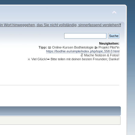
in Wort hinweggehen, das Sie nicht vollständig, sinnerfassend verstehen!❗
Neuigkeiten:
Tipp:
📖 Online-Kursen Bodhietologie 🚁 Projekt Pilot*in
https://bodhie.eu/simple/index.php/topic,558.0.html
✌ Mache Notizen & Fotos!
⚔ Viel Glück!➦ Bitte teilen mit deinen besten Freunden; Danke!