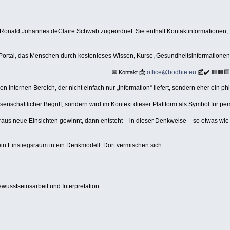
Ronald Johannes deClaire Schwab zugeordnet. Sie enthält Kontaktinformationen,
-Portal, das Menschen durch kostenloses Wissen, Kurse, Gesundheitsinformationen
.✉
📩
office@bodhie.eu
📰✔️ 🟥🟧
Kontakt
 internen Bereich, der nicht einfach nur „Information“ liefert, sondern eher ein p
senschaftlicher Begriff, sondern wird im Kontext dieser Plattform als Symbol für p
araus neue Einsichten gewinnt, dann entsteht – in dieser Denkweise – so etwas w
er ein Einstiegsraum in ein Denkmodell. Dort vermischen sich:
wusstseinsarbeit und Interpretation.