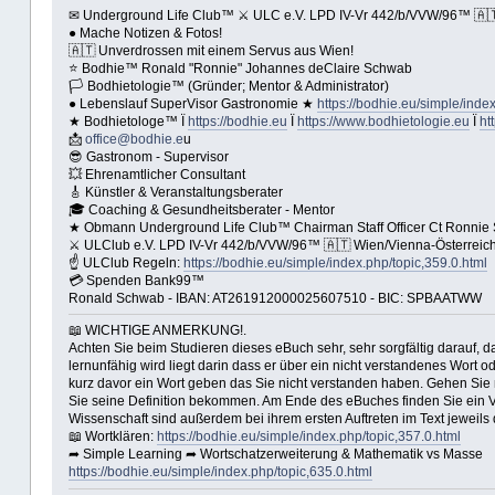
✉ Underground Life Club™ ⚔ ULC e.V. LPD IV-Vr 442/b/VVW/96™ 🇦🇹 
● Mache Notizen & Fotos!
🇦🇹 Unverdrossen mit einem Servus aus Wien!
⭐️ Bodhie™ Ronald "Ronnie" Johannes deClaire Schwab
🏳 Bodhietologie™ (Gründer; Mentor & Administrator)
● Lebenslauf SuperVisor Gastronomie ★
https://bodhie.eu/simple/index
★ Bodhietologe™ Ï
https://bodhie.eu
Ï
https://www.bodhietologie.eu
Ï
ht
📩
office@bodhie.e
u
😎 Gastronom - Supervisor
💥 Ehrenamtlicher Consultant
🎸 Künstler & Veranstaltungsberater
🎓 Coaching & Gesundheitsberater - Mentor
★ Obmann Underground Life Club™ Chairman Staff Officer Ct Ronnie
⚔ ULClub e.V. LPD IV-Vr 442/b/VVW/96™ 🇦🇹 Wien/Vienna-Österreich
☝ ULClub Regeln:
https://bodhie.eu/simple/index.php/topic,359.0.html
💳 Spenden Bank99™
Ronald Schwab - IBAN: AT261912000025607510 - BIC: SPBAATWW
📖 WICHTIGE ANMERKUNG!.
Achten Sie beim Studieren dieses eBuch sehr, sehr sorgfältig darauf, 
lernunfähig wird liegt darin dass er über ein nicht verstandenes Wor
kurz davor ein Wort geben das Sie nicht verstanden haben. Gehen Sie 
Sie seine Definition bekommen. Am Ende des eBuches finden Sie ein Ver
Wissenschaft sind außerdem bei ihrem ersten Auftreten im Text jeweils 
📖 Wortklären:
https://bodhie.eu/simple/index.php/topic,357.0.html
➦ Simple Learning ➦ Wortschatzerweiterung & Mathematik vs Masse
https://bodhie.eu/simple/index.php/topic,635.0.html