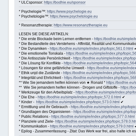
* ULCsponsor:
https://bodhie.eu/sponsor
* Psychelogie™:
https://www.psychelogie.eu
* Psychetologie™:
https://www.psychetologie.eu
* Resonanztherapie:
https://www.resonanztherapie.eu
LESEN SIE DIESE ARTIKELN:
* Die erste Blockade beim Lernen entfernen -
https://bodhie.eu/simple/
* Die Bestandteile des Verstehens - Affinität, Realität und Kommunikati
* Die Dynamiken -
https://bodhie.eu/simple/index.php/topic,561.0.html
* Die emotionelle Tonskala -
https://bodhie.eu/simple/index.php/topic,5
* Die Antisoziale Persönlichkeit -
https://bodhie.eu/simple/index.php/top
* Die Lösung für Konflikte -
https://bodhie.eu/simple/index.php/topic,564
* Lösungen für eine gefährliche Umwelt -
https://bodhie.eu/simple/inde
* Ethik unjd die Zustände -
https://bodhie.eu/simple/index.php/topic,566
* Integrität und Ehrlichkeit -
https://bodhie.eu/simple/index.php/topic,56
** Wie Sie jemandem helfen können von ★ Ronald *
https://bodhie.eu/
** Wie Sie jemandem helfen können - Drogen und Giftstoffe -
https://b
* Werkzeuge für den Arbeitsplatz -
https://bodhie.eu/simple/index.php/t
* Die Ehe -
https://bodhie.eu/simple/index.php/topic,572.0.html
✔
* Kinder -
https://bodhie.eu/simple/index.php/topic,573.0.html
✔
* Ermittlung und ihr Gebrauch -
https://bodhie.eu/simple/index.php/topi
* Grundlagen des Organisieren -
https://bodhie.eu/simple/index.php/top
* Public Relations -
https://bodhie.eu/simple/index.php/topic,577.0.html
* Planziele und Ziele-
https://bodhie.eu/simple/index.php/topic,578.0.ht
* Kommunikation -
https://bodhie.eu/simple/index.php/topic,579.0.html
* Epilog - Zusammenfassung - Zitat: Das Werk war frei, also halte ich es 