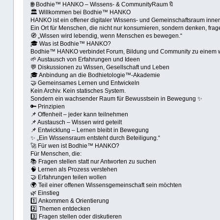
🌐 Bodhie™ HANKO – Wissens- & CommunityRaum🔖
🏛 Willkommen bei Bodhie™ HANKO
HANKO ist ein offener digitaler Wissens- und Gemeinschaftsraum inne
Ein Ort für Menschen, die nicht nur konsumieren, sondern denken, frag
🧭 „Wissen wird lebendig, wenn Menschen es bewegen.“
🎓 Was ist Bodhie™ HANKO?
Bodhie™ HANKO verbindet Forum, Bildung und Community zu einem
🌱 Austausch von Erfahrungen und Ideen
💬 Diskussionen zu Wissen, Gesellschaft und Leben
🎓 Anbindung an die Bodhietologie™-Akademie
🤝 Gemeinsames Lernen und Entwickeln
Kein Archiv. Kein statisches System.
Sondern ein wachsender Raum für Bewusstsein in Bewegung ✨
🔑 Prinzipien
📌 Offenheit – jeder kann teilnehmen
📌 Austausch – Wissen wird geteilt
📌 Entwicklung – Lernen bleibt in Bewegung
✨ „Ein Wissensraum entsteht durch Beteiligung.“
🚀 Für wen ist Bodhie™ HANKO?
Für Menschen, die:
📚 Fragen stellen statt nur Antworten zu suchen
🧠 Lernen als Prozess verstehen
🤝 Erfahrungen teilen wollen
🌍 Teil einer offenen Wissensgemeinschaft sein möchten
🌿 Einstieg
1️⃣ Ankommen & Orientierung
2️⃣ Themen entdecken
3️⃣ Fragen stellen oder diskutieren