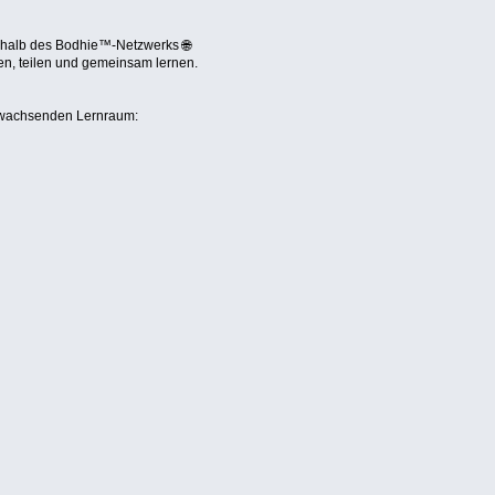
rhalb des Bodhie™-Netzwerks 🌐
en, teilen und gemeinsam lernen.
 wachsenden Lernraum: