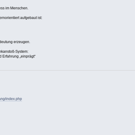
zess im Menschen.
ernorientiert aufgebaut ist:
edeutung erzeugen.
enkanstoß-System:
 Erfahrung „einprägt“
ang/index.php