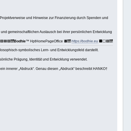
 Projektverweise und Hinweise zur Finanzierung durch Spenden und
 und gemeinschaftlichen Austausch bei ihrer persönlichen Entwicklung
🟩🟦🟪🔜
Bodhie
™ HptHomePageOffice 🔲🔜
https://bodhie.eu
⬛️⬜️🟪🔜
hilosophisch-symbolisches Lern- und Entwicklungsfeld darstellt.
ersönliche Prägung, Identität und Entwicklung verwendet.
ie ein innerer „Abdruck“. Genau diesen „Abdruck“ beschreibt HANKO†