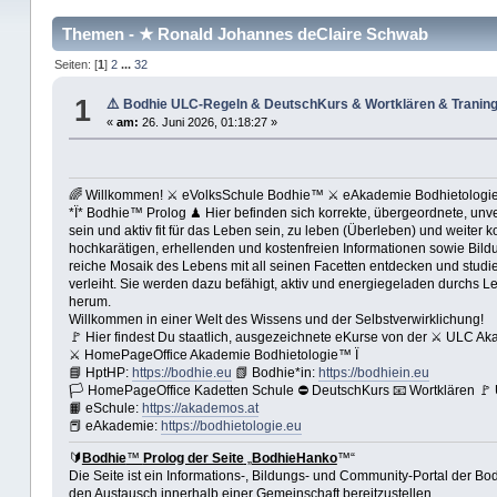
Themen - ★ Ronald Johannes deClaire Schwab
Seiten: [
1
]
2
...
32
1
⚠️ Bodhie ULC-Regeln & DeutschKurs & Wortklären & Tran
«
am:
26. Juni 2026, 01:18:27 »
🌈 Willkommen! ⚔ eVolksSchule Bodhie™ ⚔ eAkademie Bodhietolog
*Ï* Bodhie™ Prolog ♟ Hier befinden sich korrekte, übergeordnete, unver
sein und aktiv fit für das Leben sein, zu leben (Überleben) und weiter
hochkarätigen, erhellenden und kostenfreien Informationen sowie Bildun
reiche Mosaik des Lebens mit all seinen Facetten entdecken und studier
verleiht. Sie werden dazu befähigt, aktiv und energiegeladen durchs L
herum.
Willkommen in einer Welt des Wissens und der Selbstverwirklichung!
🚩 Hier findest Du staatlich, ausgezeichnete eKurse von der ⚔ ULC A
⚔ HomePageOffice Akademie Bodhietologie™ Ï
📘 HptHP:
https://bodhie.eu
📗 Bodhie*in:
https://bodhiein.eu
🏳 HomePageOffice Kadetten Schule ⛔ DeutschKurs 📧 Wortklären 
📙 eSchule:
https://akademos.at
📕 eAkademie:
https://bodhietologie.eu
🔰
Bodhie
™
Prolog der Seite
„
BodhieHanko
™“
Die Seite ist ein Informations-, Bildungs- und Community-Portal der Bo
den Austausch innerhalb einer Gemeinschaft bereitzustellen.