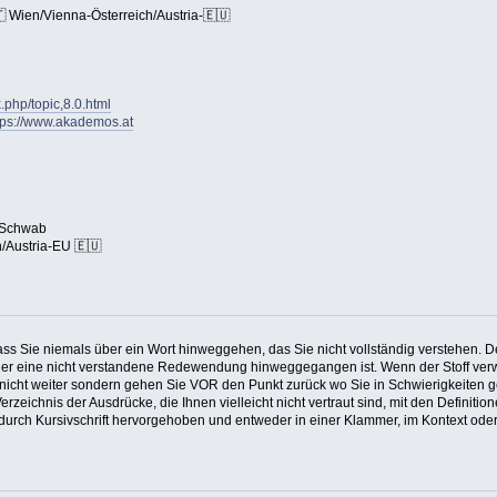
Wien/Vienna-Österreich/Austria-🇪🇺
.php/topic,8.0.html
tps://www.akademos.at
 Schwab
/Austria-EU 🇪🇺
dass Sie niemals über ein Wort hinweggehen, das Sie nicht vollständig verstehen. 
t oder eine nicht verstandene Redewendung hinweggegangen ist. Wenn der Stoff verw
nicht weiter sondern gehen Sie VOR den Punkt zurück wo Sie in Schwierigkeiten g
zeichnis der Ausdrücke, die Ihnen vielleicht nicht vertraut sind, mit den Definit
durch Kursivschrift hervorgehoben und entweder in einer Klammer, im Kontext oder 