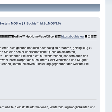
 System MOS ★ (⚜ Bodhie™ M.Sc.MOS/3.0)
🟩🟦🟪🔜
Bodhie
™ HptHomePageOffice 🔲🔜
https://bodhie.eu
⬛️⬜️🟪🔜
ieren; sich gesund natürlich nachhaltig zu ernähren, geistig klug zu
den Sie eine schier unerschöpfliche Quelle an akkuraten,
n. Hier können Sie sich nicht nur weiterbilden, sondern auch das
e sowohl Ihrem Körper als auch Ihrem Geist Wohlstand und Klugheit
ufbauenden, kommunikativen Einstellung gegenüber der Welt um Sie
Lerninhalte, Selbsthilfeinformationen, Weiterbildungsmöglichkeiten und