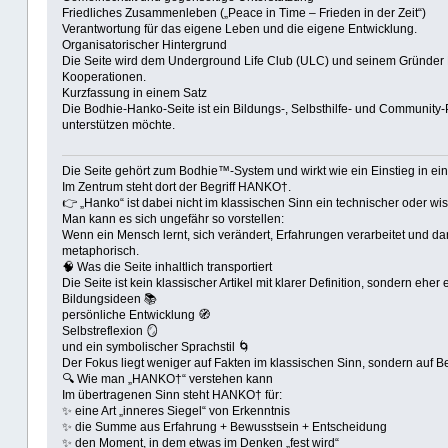
Friedliches Zusammenleben („Peace in Time – Frieden in der Zeit“)
Verantwortung für das eigene Leben und die eigene Entwicklung.
Organisatorischer Hintergrund
Die Seite wird dem Underground Life Club (ULC) und seinem Gründer 
Kooperationen.
Kurzfassung in einem Satz
Die Bodhie-Hanko-Seite ist ein Bildungs-, Selbsthilfe- und Community
unterstützen möchte.
Die Seite gehört zum Bodhie™-System und wirkt wie ein Einstieg in einen
Im Zentrum steht dort der Begriff HANKO†.
👉 „Hanko“ ist dabei nicht im klassischen Sinn ein technischer oder wis
Man kann es sich ungefähr so vorstellen:
Wenn ein Mensch lernt, sich verändert, Erfahrungen verarbeitet und d
metaphorisch.
🧠 Was die Seite inhaltlich transportiert
Die Seite ist kein klassischer Artikel mit klarer Definition, sondern eh
Bildungsideen 📚
persönliche Entwicklung 🧭
Selbstreflexion 🪞
und ein symbolischer Sprachstil 🌀
Der Fokus liegt weniger auf Fakten im klassischen Sinn, sondern auf Be
🔍 Wie man „HANKO†“ verstehen kann
Im übertragenen Sinn steht HANKO† für:
✨ eine Art „inneres Siegel“ von Erkenntnis
✨ die Summe aus Erfahrung + Bewusstsein + Entscheidung
✨ den Moment, in dem etwas im Denken „fest wird“