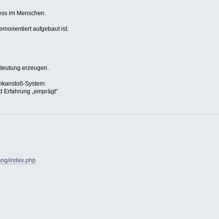
zess im Menschen.
ernorientiert aufgebaut ist:
edeutung erzeugen.
enkanstoß-System:
 Erfahrung „einprägt“
ang/index.php