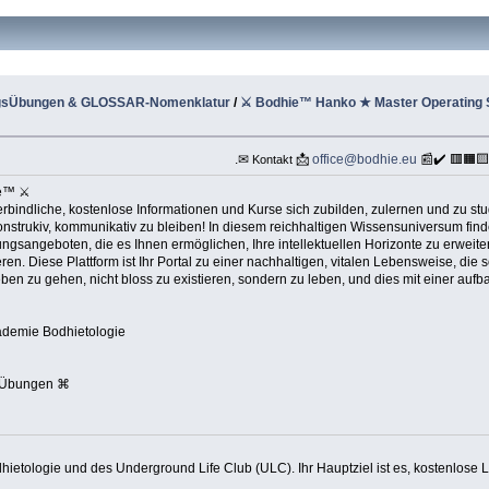
ingsÜbungen & GLOSSAR-Nomenklatur
/
⚔ Bodhie™ Hanko ★ Master Operating
.✉
📩
office@bodhie.eu
📰✔️ 🟥🟧
Kontakt
ie™ ⚔
bindliche, kostenlose Informationen und Kurse sich zubilden, zulernen und zu stud
 konstrukiv, kommunikativ zu bleiben! In diesem reichhaltigen Wissensuniversum fin
gsangeboten, die es Ihnen ermöglichen, Ihre intellektuellen Horizonte zu erweiter
en. Diese Plattform ist Ihr Portal zu einer nachhaltigen, vitalen Lebensweise, di
eben zu gehen, nicht bloss zu existieren, sondern zu leben, und dies mit einer a
kademie Bodhietologie
 Übungen ⌘
dhietologie und des Underground Life Club (ULC). Ihr Hauptziel ist es, kostenlose 