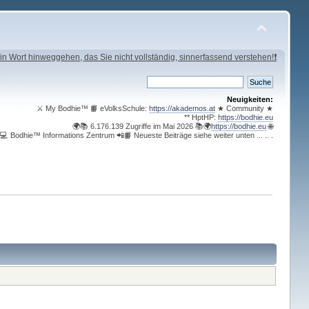
in Wort hinweggehen, das Sie nicht vollständig, sinnerfassend verstehen!❗
Neuigkeiten:
⚔ My Bodhie™ 📙 eVolksSchule:
https://akademos.at
★ Community ★
** HptHP:
https://bodhie.eu
🌍📚 6.176.139 Zugriffe im Mai 2026 📚🌍
https://bodhie.eu
🌐
💻 Bodhie™ Informations Zentrum 📲📙 Neueste Beiträge siehe weiter unten ... .. .