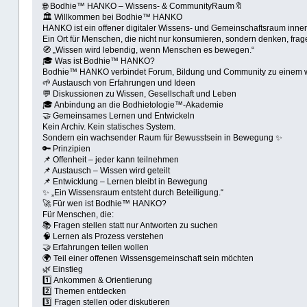
🌐 Bodhie™ HANKO – Wissens- & CommunityRaum🔖
🏛 Willkommen bei Bodhie™ HANKO
HANKO ist ein offener digitaler Wissens- und Gemeinschaftsraum inne
Ein Ort für Menschen, die nicht nur konsumieren, sondern denken, frag
🧭 „Wissen wird lebendig, wenn Menschen es bewegen.“
🎓 Was ist Bodhie™ HANKO?
Bodhie™ HANKO verbindet Forum, Bildung und Community zu einem
🌱 Austausch von Erfahrungen und Ideen
💬 Diskussionen zu Wissen, Gesellschaft und Leben
🎓 Anbindung an die Bodhietologie™-Akademie
🤝 Gemeinsames Lernen und Entwickeln
Kein Archiv. Kein statisches System.
Sondern ein wachsender Raum für Bewusstsein in Bewegung ✨
🔑 Prinzipien
📌 Offenheit – jeder kann teilnehmen
📌 Austausch – Wissen wird geteilt
📌 Entwicklung – Lernen bleibt in Bewegung
✨ „Ein Wissensraum entsteht durch Beteiligung.“
🚀 Für wen ist Bodhie™ HANKO?
Für Menschen, die:
📚 Fragen stellen statt nur Antworten zu suchen
🧠 Lernen als Prozess verstehen
🤝 Erfahrungen teilen wollen
🌍 Teil einer offenen Wissensgemeinschaft sein möchten
🌿 Einstieg
1️⃣ Ankommen & Orientierung
2️⃣ Themen entdecken
3️⃣ Fragen stellen oder diskutieren