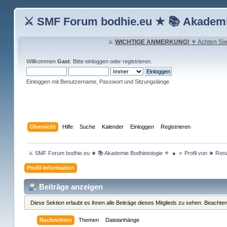
⚔ SMF Forum bodhie.eu ★ 📚 Akademi
⚔
WICHTIGE ANMERKUNG!
⚜ Achten Sie 
Willkommen
Gast
. Bitte
einloggen
oder
registrieren
.
Einloggen mit Benutzername, Passwort und Sitzungslänge
Übersicht
Hilfe
Suche
Kalender
Einloggen
Registrieren
 ⚔ SMF Forum bodhie.eu ★ 📚 Akademie Bodhietologie ⚜  ● 
»
Profil von ★ Ro
Profil-Information
Beiträge anzeigen
Diese Sektion erlaubt es ihnen alle Beiträge dieses Mitglieds zu sehen. Beachte
Nachrichten
Themen
Dateianhänge