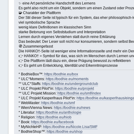
✨ eine Art persönliche Handschrift des Lernens
Es geht also nicht um ein Objekt, sondern um einen Zustand oder Pro
🧩 Charakter der Plattform
Der Stil dieser Seite ist typisch für ein System, das eher philosophisch-l
viel symbolische Sprache
wenig klare Definitionen im klassischen Sinn
starke Betonung von Selbststudium und Interpretation
Lernen durch eigenes Verstehen statt durch reine Erklärung
Das bedeutet: Der Leser soll nicht nur konsumieren, sondern selbst B
🧭 Zusammengefasst
Die HANKO†-Seite ist weniger eine Informationsseite und mehr ein D
👉 HANKO† = Symbol für das, was sich im Menschen durch Lernen und
👉 Die Plattform lädt dazu ein, diese Prägung bewusst zu reflektieren
👉 Es geht um Entwicklung, Identität und Erkenntnisprozesse
* BodhieBox™:
https://bodhie.eu/box
* ULC*Momens:
https://bodhie.eu/moments
** ULC*Staffs:
https://bodhie.eu/undergroundclub
* ULC Projekt Pilot*in:
https://bodhie.eu/projekt
** ULC Projekt Mission:
https://bodhie.eu/smf/index
* ULC Projekt Kasperlhaus Pilot*in:
https://bodhie.eu/kasperlhaus/eing
* WebMaster:
https://bodhie.eu/smf
* Wien/Vienna News:
https://bodhie.eu/news
* Literatur:
https://bodhie.eu/anthologie
* Religion:
https://bodhie.eu/hiob
* Book:
https://bodhie.eu/facebook
* MyNichteHP:
https://bodhie.eu/Nicole.Lisa/SMF
* BodhieShop™:
https://bodhie.eu/shop