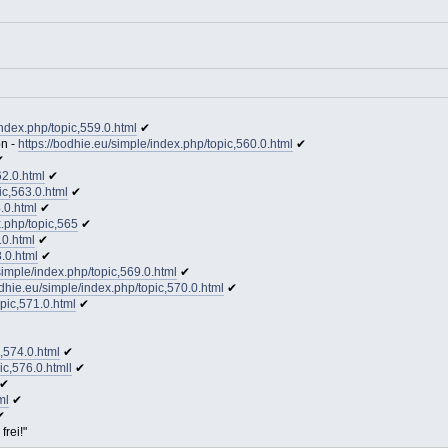
index.php/topic,559.0.html
✔
on -
https://bodhie.eu/simple/index.php/topic,560.0.html
✔
✔
62.0.html
✔
ic,563.0.html
✔
.0.html
✔
x.php/topic,565
✔
.0.html
✔
8.0.html
✔
simple/index.php/topic,569.0.html
✔
odhie.eu/simple/index.php/topic,570.0.html
✔
opic,571.0.html
✔
c,574.0.html
✔
ic,576.0.htmll
✔
✔
ml
✔
✔
frei!"