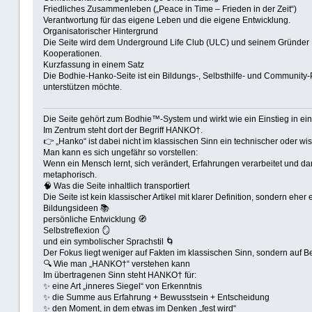
Friedliches Zusammenleben („Peace in Time – Frieden in der Zeit“)
Verantwortung für das eigene Leben und die eigene Entwicklung.
Organisatorischer Hintergrund
Die Seite wird dem Underground Life Club (ULC) und seinem Gründer 
Kooperationen.
Kurzfassung in einem Satz
Die Bodhie-Hanko-Seite ist ein Bildungs-, Selbsthilfe- und Community
unterstützen möchte.
Die Seite gehört zum Bodhie™-System und wirkt wie ein Einstieg in einen
Im Zentrum steht dort der Begriff HANKO†.
👉 „Hanko“ ist dabei nicht im klassischen Sinn ein technischer oder wis
Man kann es sich ungefähr so vorstellen:
Wenn ein Mensch lernt, sich verändert, Erfahrungen verarbeitet und d
metaphorisch.
🧠 Was die Seite inhaltlich transportiert
Die Seite ist kein klassischer Artikel mit klarer Definition, sondern eh
Bildungsideen 📚
persönliche Entwicklung 🧭
Selbstreflexion 🪞
und ein symbolischer Sprachstil 🌀
Der Fokus liegt weniger auf Fakten im klassischen Sinn, sondern auf Be
🔍 Wie man „HANKO†“ verstehen kann
Im übertragenen Sinn steht HANKO† für:
✨ eine Art „inneres Siegel“ von Erkenntnis
✨ die Summe aus Erfahrung + Bewusstsein + Entscheidung
✨ den Moment, in dem etwas im Denken „fest wird“