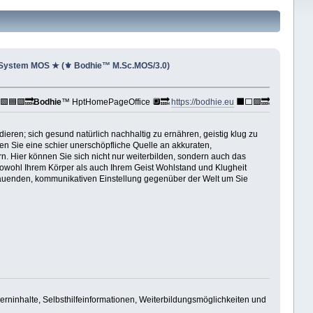
 System MOS ★ (⚜ Bodhie™ M.Sc.MOS/3.0)
🟩🟦🟪🔜
Bodhie
™ HptHomePageOffice 🔲🔜
https://bodhie.eu
⬛️⬜️🟪🔜
ieren; sich gesund natürlich nachhaltig zu ernähren, geistig klug zu
den Sie eine schier unerschöpfliche Quelle an akkuraten,
n. Hier können Sie sich nicht nur weiterbilden, sondern auch das
e sowohl Ihrem Körper als auch Ihrem Geist Wohlstand und Klugheit
ufbauenden, kommunikativen Einstellung gegenüber der Welt um Sie
Lerninhalte, Selbsthilfeinformationen, Weiterbildungsmöglichkeiten und