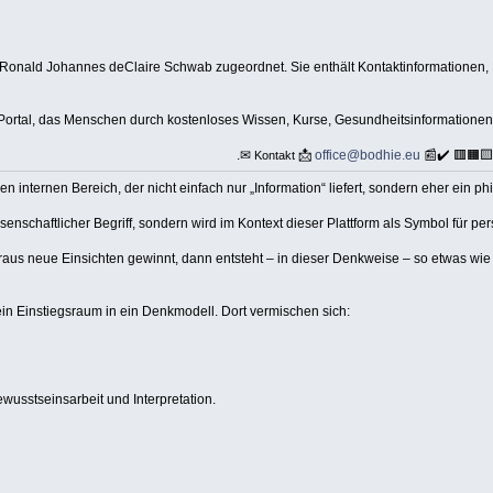
Ronald Johannes deClaire Schwab zugeordnet. Sie enthält Kontaktinformationen,
-Portal, das Menschen durch kostenloses Wissen, Kurse, Gesundheitsinformationen
.✉
📩
office@bodhie.eu
📰✔️ 🟥🟧
Kontakt
 internen Bereich, der nicht einfach nur „Information“ liefert, sondern eher ein p
senschaftlicher Begriff, sondern wird im Kontext dieser Plattform als Symbol für p
araus neue Einsichten gewinnt, dann entsteht – in dieser Denkweise – so etwas w
er ein Einstiegsraum in ein Denkmodell. Dort vermischen sich:
wusstseinsarbeit und Interpretation.