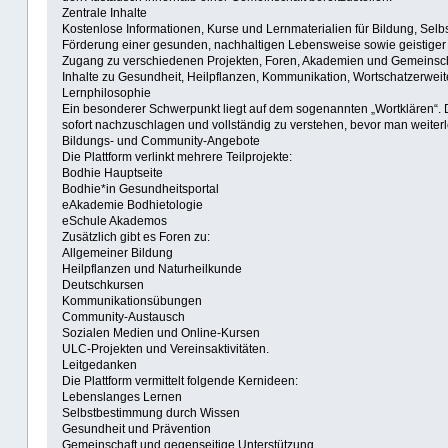
Zentrale Inhalte
Kostenlose Informationen, Kurse und Lernmaterialien für Bildung, Selb
Förderung einer gesunden, nachhaltigen Lebensweise sowie geistiger u
Zugang zu verschiedenen Projekten, Foren, Akademien und Gemeinsch
Inhalte zu Gesundheit, Heilpflanzen, Kommunikation, Wortschatzerweite
Lernphilosophie
Ein besonderer Schwerpunkt liegt auf dem sogenannten „Wortklären“. D
sofort nachzuschlagen und vollständig zu verstehen, bevor man weiterl
Bildungs- und Community-Angebote
Die Plattform verlinkt mehrere Teilprojekte:
Bodhie Hauptseite
Bodhie*in Gesundheitsportal
eAkademie Bodhietologie
eSchule Akademos
Zusätzlich gibt es Foren zu:
Allgemeiner Bildung
Heilpflanzen und Naturheilkunde
Deutschkursen
Kommunikationsübungen
Community-Austausch
Sozialen Medien und Online-Kursen
ULC-Projekten und Vereinsaktivitäten.
Leitgedanken
Die Plattform vermittelt folgende Kernideen:
Lebenslanges Lernen
Selbstbestimmung durch Wissen
Gesundheit und Prävention
Gemeinschaft und gegenseitige Unterstützung