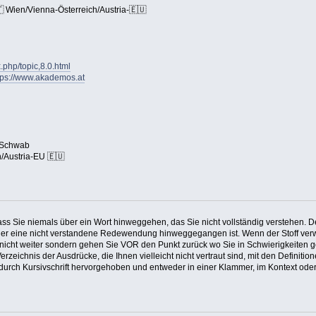
Wien/Vienna-Österreich/Austria-🇪🇺
.php/topic,8.0.html
tps://www.akademos.at
 Schwab
/Austria-EU 🇪🇺
dass Sie niemals über ein Wort hinweggehen, das Sie nicht vollständig verstehen. 
t oder eine nicht verstandene Redewendung hinweggegangen ist. Wenn der Stoff verw
nicht weiter sondern gehen Sie VOR den Punkt zurück wo Sie in Schwierigkeiten g
zeichnis der Ausdrücke, die Ihnen vielleicht nicht vertraut sind, mit den Definit
durch Kursivschrift hervorgehoben und entweder in einer Klammer, im Kontext oder 