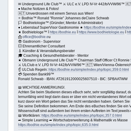
✉ Underground Life Club™ ⚔ ULC e.V. LPD IV-Vr 442/b/VVW/96™ 🇦🇹 
● Mache Notizen & Fotos!
🇦🇹 Unverdrossen mit einem Servus aus Wien!
⭐️ Bodhie™ Ronald "Ronnie" Johannes deClaire Schwab
🏳 Bodhietologie™ (Gründer; Mentor & Administrator)
● Lebenslauf SuperVisor Gastronomie ★
https://bodhie.eu/simple/index
★ Bodhietologe™ Ï
https://bodhie.eu
Ï
https://www.bodhietologie.eu
Ï
ht
📩
office@bodhie.e
u
😎 Gastronom - Supervisor
💥 Ehrenamtlicher Consultant
🎸 Künstler & Veranstaltungsberater
🎓 Coaching & Gesundheitsberater - Mentor
★ Obmann Underground Life Club™ Chairman Staff Officer Ct Ronnie
⚔ ULClub e.V. LPD IV-Vr 442/b/VVW/96™ 🇦🇹 Wien/Vienna-Österreich
☝ ULClub Regeln:
https://bodhie.eu/simple/index.php/topic,359.0.html
💳 Spenden Bank99™
Ronald Schwab - IBAN: AT261912000025607510 - BIC: SPBAATWW
📖 WICHTIGE ANMERKUNG!.
Achten Sie beim Studieren dieses eBuch sehr, sehr sorgfältig darauf, 
lernunfähig wird liegt darin dass er über ein nicht verstandenes Wor
kurz davor ein Wort geben das Sie nicht verstanden haben. Gehen Sie 
Sie seine Definition bekommen. Am Ende des eBuches finden Sie ein Ver
Wissenschaft sind außerdem bei ihrem ersten Auftreten im Text jeweils 
📖 Wortklären:
https://bodhie.eu/simple/index.php/topic,357.0.html
➦ Simple Learning ➦ Wortschatzerweiterung & Mathematik vs Masse
https://bodhie.eu/simple/index.php/topic,635.0.html