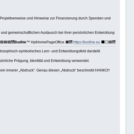
 Projektverweise und Hinweise zur Finanzierung durch Spenden und
 und gemeinschaftlichen Austausch bei ihrer persönlichen Entwicklung
🟩🟦🟪🔜
Bodhie
™ HptHomePageOffice 🔲🔜
https://bodhie.eu
⬛️⬜️🟪🔜
hilosophisch-symbolisches Lern- und Entwicklungsfeld darstellt.
ersönliche Prägung, Identität und Entwicklung verwendet.
ie ein innerer „Abdruck“. Genau diesen „Abdruck“ beschreibt HANKO†