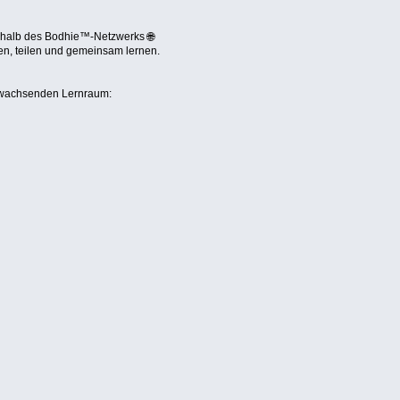
rhalb des Bodhie™-Netzwerks 🌐
en, teilen und gemeinsam lernen.
 wachsenden Lernraum: