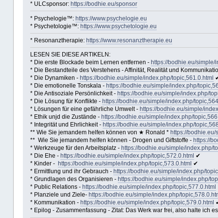
* ULCsponsor:
https://bodhie.eu/sponsor
* Psychelogie™:
https://www.psychelogie.eu
* Psychetologie™:
https://www.psychetologie.eu
* Resonanztherapie:
https://www.resonanztherapie.eu
LESEN SIE DIESE ARTIKELN:
* Die erste Blockade beim Lernen entfernen -
https://bodhie.eu/simple/
* Die Bestandteile des Verstehens - Affinität, Realität und Kommunikati
* Die Dynamiken -
https://bodhie.eu/simple/index.php/topic,561.0.html
* Die emotionelle Tonskala -
https://bodhie.eu/simple/index.php/topic,5
* Die Antisoziale Persönlichkeit -
https://bodhie.eu/simple/index.php/top
* Die Lösung für Konflikte -
https://bodhie.eu/simple/index.php/topic,564
* Lösungen für eine gefährliche Umwelt -
https://bodhie.eu/simple/inde
* Ethik unjd die Zustände -
https://bodhie.eu/simple/index.php/topic,566
* Integrität und Ehrlichkeit -
https://bodhie.eu/simple/index.php/topic,56
** Wie Sie jemandem helfen können von ★ Ronald *
https://bodhie.eu/
** Wie Sie jemandem helfen können - Drogen und Giftstoffe -
https://b
* Werkzeuge für den Arbeitsplatz -
https://bodhie.eu/simple/index.php/t
* Die Ehe -
https://bodhie.eu/simple/index.php/topic,572.0.html
✔
* Kinder -
https://bodhie.eu/simple/index.php/topic,573.0.html
✔
* Ermittlung und ihr Gebrauch -
https://bodhie.eu/simple/index.php/topi
* Grundlagen des Organisieren -
https://bodhie.eu/simple/index.php/top
* Public Relations -
https://bodhie.eu/simple/index.php/topic,577.0.html
* Planziele und Ziele-
https://bodhie.eu/simple/index.php/topic,578.0.ht
* Kommunikation -
https://bodhie.eu/simple/index.php/topic,579.0.html
* Epilog - Zusammenfassung - Zitat: Das Werk war frei, also halte ich es 