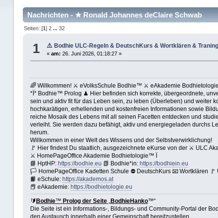
Nachrichten - ★ Ronald Johannes deClaire Schwab
Seiten: [
1
]
2
...
32
1
⚠️ Bodhie ULC-Regeln & DeutschKurs & Wortklären & Tran
«
am:
26. Juni 2026, 01:18:27 »
🌈 Willkommen! ⚔ eVolksSchule Bodhie™ ⚔ eAkademie Bodhietolog
*Ï* Bodhie™ Prolog ♟ Hier befinden sich korrekte, übergeordnete, unver
sein und aktiv fit für das Leben sein, zu leben (Überleben) und weiter
hochkarätigen, erhellenden und kostenfreien Informationen sowie Bildun
reiche Mosaik des Lebens mit all seinen Facetten entdecken und studier
verleiht. Sie werden dazu befähigt, aktiv und energiegeladen durchs L
herum.
Willkommen in einer Welt des Wissens und der Selbstverwirklichung!
🚩 Hier findest Du staatlich, ausgezeichnete eKurse von der ⚔ ULC A
⚔ HomePageOffice Akademie Bodhietologie™ Ï
📘 HptHP:
https://bodhie.eu
📗 Bodhie*in:
https://bodhiein.eu
🏳 HomePageOffice Kadetten Schule ⛔ DeutschKurs 📧 Wortklären 
📙 eSchule:
https://akademos.at
📕 eAkademie:
https://bodhietologie.eu
🔰
Bodhie
™
Prolog der Seite
„
BodhieHanko
™“
Die Seite ist ein Informations-, Bildungs- und Community-Portal der Bo
den Austausch innerhalb einer Gemeinschaft bereitzustellen.