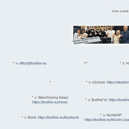
Seite erstel
* ⚔
office@bodhie.eu
†*
* ⚔ H
*
* ⚔ eSchule:
https://akadem
* ⚔ Wien/Vienna News:
* ⚔ Bodhie*in:
https://bodhi
https://bodhie.eu/news
* ⚔ NichteHP:
* ⚔ Book:
https://bodhie.eu/facebook
https://bodhie.eu/Nicole.Li