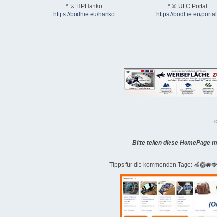
* ⚔ HPHanko:
* ⚔ ULC Portal
https://bodhie.eu/hanko
https://bodhie.eu/portal
o
Bitte teilen diese HomePage m
Tipps für die kommenden Tage: 🍏🥝🫐