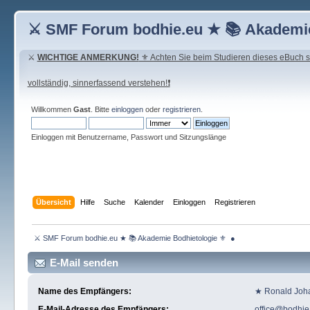
⚔ SMF Forum bodhie.eu ★ 📚 Akademie
⚔
WICHTIGE ANMERKUNG!
⚜ Achten Sie beim Studieren dieses eBuch seh
vollständig, sinnerfassend verstehen!❗
Willkommen
Gast
. Bitte
einloggen
oder
registrieren
.
Einloggen mit Benutzername, Passwort und Sitzungslänge
Übersicht
Hilfe
Suche
Kalender
Einloggen
Registrieren
 ⚔ SMF Forum bodhie.eu ★ 📚 Akademie Bodhietologie ⚜  ● 
E-Mail senden
Name des Empfängers:
★ Ronald Joh
E-Mail-Adresse des Empfängers:
office@bodhie