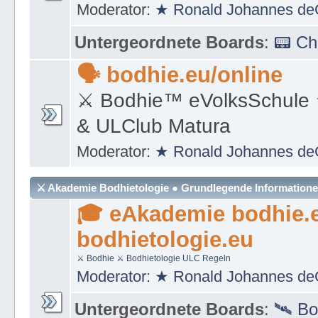
Moderator:
★ Ronald Johannes de
Untergeordnete Boards
:
📟 C
🗣 bodhie.eu/online
⚔ Bodhie™ eVolksSchule
& ULClub Matura
Moderator:
★ Ronald Johannes de
⚔ Akademie Bodhietologie ● Grundlegende Information
🎓 eAkademie bodhie.
bodhietologie.eu
⚔
Bodhie
⚔ Bodhietologie
ULC Regeln
Moderator:
★ Ronald Johannes de
Untergeordnete Boards
:
🛰 Bo