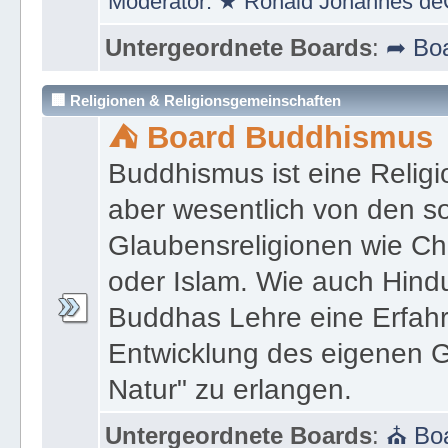
Moderator:
★ Ronald Johannes de
Untergeordnete Boards
:
➦ Boa
🏢 Religionen & Religionsgemeinschaften
⛺ Board Buddhismus
Buddhismus ist eine Religi
aber wesentlich von den 
Glaubensreligionen wie Ch
oder Islam. Wie auch Hind
Buddhas Lehre eine Erfahrun
Entwicklung des eigenen G
Natur" zu erlangen.
Untergeordnete Boards
:
⛪ Boa