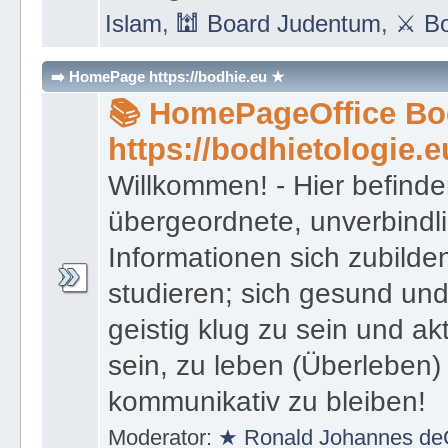
Islam
,
🕍 Board Judentum
,
⚔ Bo
➡️ HomePage https://bodhie.eu ★
📚 HomePageOffice Bod
https://bodhietologie.e
Willkommen! - Hier befinde
übergeordnete, unverbindl
Informationen sich zubilde
studieren; sich gesund und
geistig klug zu sein und akt
sein, zu leben (Überleben) 
kommunikativ zu bleiben!
Moderator:
★ Ronald Johannes de