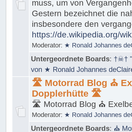
muss, um von Vergangenhe
Gestern bezeichnet die na
insbesondere den vergang
https://de.wikipedia.org/wi
Moderator:
★ Ronald Johannes de
Untergeordnete Boards
:
†☠† "
von ★ Ronald Johannes deClai
🛣 Motorrad Blog ⛪ Ex
Dopplerhütte 🛣
🛣 Motorrad Blog ⛪ Exelbe
Moderator:
★ Ronald Johannes de
Untergeordnete Boards
:
⛪ Mot