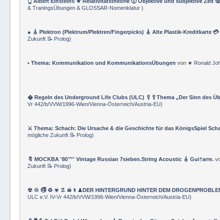
👆 Albert Einsteins ★ Relativitätstheorie 🕦 Objektive und subjektive Zeit 
& TraningsÜbungen & GLOSSAR-Nomenklatur
)
● 🎸 Plektron (Plektrum/Plektren/Fingerpicks) 🎸 Alte Plastik-Kreditkarte 
Zukunft 📝 Prolog
)
• Thema: Kommunikation und KommunikationsÜbungen
von
★ Ronald Jo
� Regeln des Underground Life Clubs (ULC) 🥄🥄Thema „Der Sinn des Ü
Vr 442/b/VVW/1996-Wien/Vienna-Österreich/Austria-EU
)
⚔ Thema: Schach: Die Ursache & die Geschichte für das KönigsSpiel Sch
mögliche Zukunft 📝 Prolog
)
🔖 MOCKBA '80™' Vintage Russian 7sieben.String Acoustic 🎸 Gui†arre.
v
Zukunft 📝 Prolog
)
☢ ♲ 🚭 ♻ ☣ ☡ ☠ ⚕ ♟DER HINTERGRUND HINTER DEM DROGENPROBLEM 🛰
ULC e.V. IV-Vr 442/b/VVW/1996-Wien/Vienna-Österreich/Austria-EU
)