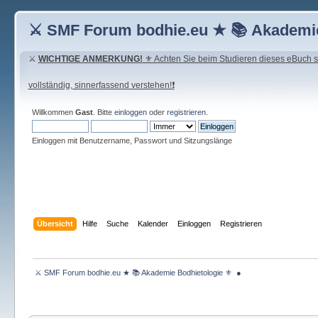
⚔ SMF Forum bodhie.eu ★ 📚 Akademie
⚔
WICHTIGE ANMERKUNG!
⚜ Achten Sie beim Studieren dieses eBuch seh
vollständig, sinnerfassend verstehen!❗
Willkommen
Gast
. Bitte
einloggen
oder
registrieren
.
Einloggen mit Benutzername, Passwort und Sitzungslänge
Übersicht
Hilfe
Suche
Kalender
Einloggen
Registrieren
 ⚔ SMF Forum bodhie.eu ★ 📚 Akademie Bodhietologie ⚜  ● 