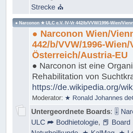
Strecke ⛪
● Narconon ★ ULC e.V. IV-Vr 442/b/VVW/1996-Wien/Vienn
● Narconon Wien/Vienn
442/b/VVW/1996-Wien/
Österreich/Austria-EU
● Narconon ist eine Organi
Rehabilitation von Suchtkr
https://de.wikipedia.org/wi
Moderator:
★ Ronald Johannes de
Untergeordnete Boards
:
🎚 Na
ULC ➦ Bodhietologie
,
📕 Board 
Naturheilkunde
,
★ KalMag
,
★ Le