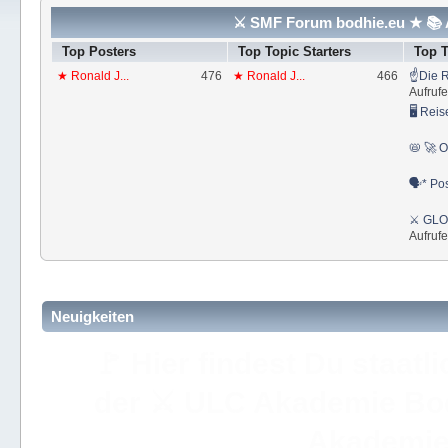
⚔ SMF Forum bodhie.eu ★ 📚 A
Top Posters
Top Topic Starters
Top 
★ Ronald J...
476
★ Ronald J...
466
☝Die R
Aufrufe
🖥 Reis
📛 🚀 O
🗣* Pos
⚔ GLOS
Aufrufe
Neuigkeiten
🚩 Hier findest Du staat
der ⚔ ULC Akademie Bo
Akademie 