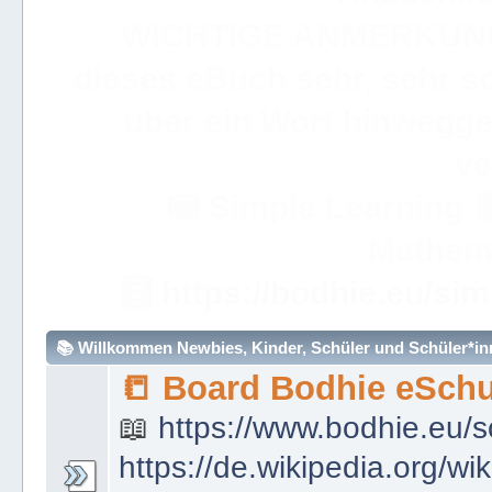
WICHTIGE ANMERKUN
dieses eBuch sehr, sehr so
über ein Wort hinweggeh
ve
📟
Simple Learning

Mathem
🧮
https://bodhie.eu/sim
📚 Willkommen Newbies, Kinder, Schüler und Schüler*inne
📒 Board Bodhie eSchu
📖
https://www.bodhie.eu/s
https://de.wikipedia.org/wi