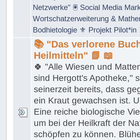
Netzwerke" 🖲 Social Media Mar
Wortschatzerweiterung & Math
Bodhietologie ⚜ Projekt Pilot*in
📚 "Das verlorene Buch
Heilmitteln" 📗 📖
🍀 "Alle Wiesen und Matte
sind Hergott's Apotheke," 
seinerzeit bereits, dass 
ein Kraut gewachsen ist. U
Eine reiche biologische Vie
um bei der Heilkraft der N
schöpfen zu können. Blüh