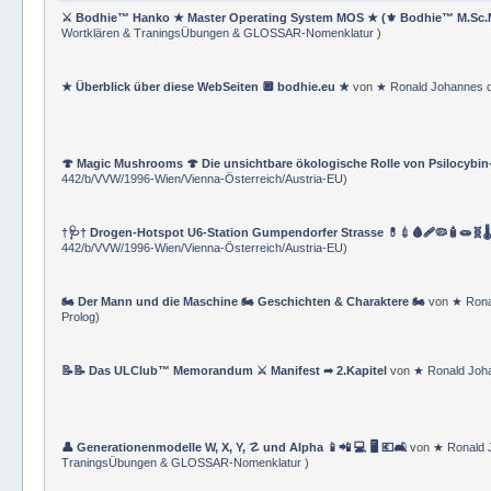
⚔ Bodhie™ Hanko ★ Master Operating System MOS ★ (⚜ Bodhie™ M.Sc.
Wortklären & TraningsÜbungen & GLOSSAR-Nomenklatur
)
★ Überblick über diese WebSeiten 🔲 bodhie.eu ★
von
★ Ronald Johannes 
🍄 Magic Mushrooms 🍄 Die unsichtbare ökologische Rolle von Psilocybin
442/b/VVW/1996-Wien/Vienna-Österreich/Austria-EU
)
†🩺† Drogen-Hotspot U6-Station Gumpendorfer Strasse 💊💉🩸🩹🦠🧴🧫🧬🌡
442/b/VVW/1996-Wien/Vienna-Österreich/Austria-EU
)
🏍 Der Mann und die Maschine 🏍 Geschichten & Charaktere 🏍
von
★ Rona
Prolog
)
📝📝 Das ULClub™ Memorandum ⚔ Manifest ➦ 2.Kapitel
von
★ Ronald Joh
👤 Generationenmodelle W, X, Y, ☡ und Alpha 📱📲 💻 🖥️ 💶🛋️
von
★ Ronald 
TraningsÜbungen & GLOSSAR-Nomenklatur
)