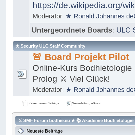
https://de.wikipedia.org/wi
Moderator:
★ Ronald Johannes de
Untergeordnete Boards
:
ULC S
★ Security ULC Staff Community
🚨 Board Projekt Pilot
Online-Kurs Bodhietologie 
Prolog ⚔ Viel Glück!
Moderator:
★ Ronald Johannes de
Keine neuen Beiträge
Weiterleitungs-Board
⚔ SMF Forum bodhie.eu ★ 📚 Akademie Bodhietologie ⚜
Neueste Beiträge