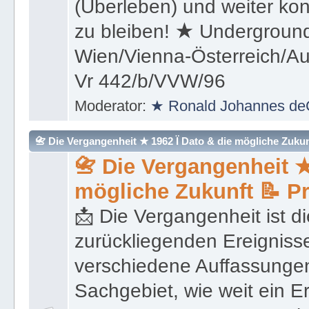
(Überleben) und weiter kon
zu bleiben! ★ Underground
Wien/Vienna-Österreich/Aus
Vr 442/b/VVW/96
Moderator:
★ Ronald Johannes de
📇 Die Vergangenheit ★ 1962 Ï Dato & die mögliche Zukunft 
📇 Die Vergangenheit ★
mögliche Zukunft 📝 P
📩 Die Vergangenheit ist di
zurückliegenden Ereignisse
verschiedene Auffassungen
Sachgebiet, wie weit ein E