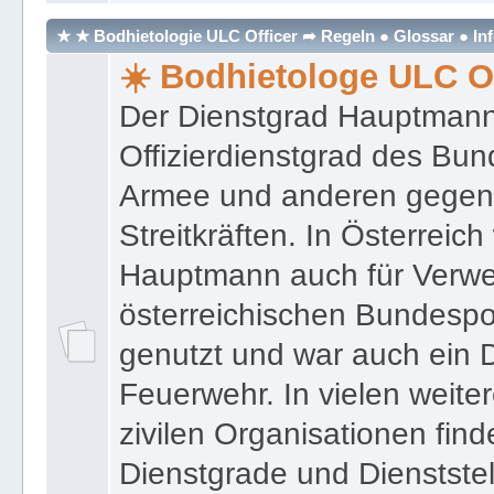
★ ★ Bodhietologie ULC Officer ➦ Regeln ● Glossar ● In
☀️ Bodhietologe ULC Of
Der Dienstgrad Hauptmann (
Offizierdienstgrad des Bu
Armee und anderen gegenw
Streitkräften. In Österreic
Hauptmann auch für Verwe
österreichischen Bundespo
genutzt und war auch ein 
Feuerwehr. In vielen weiter
zivilen Organisationen find
Dienstgrade und Dienstste