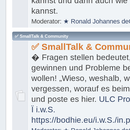
kannst und dann auch wie 
kannst.
Moderator:
★ Ronald Johannes de
✅ SmallTalk & Community
✅ SmallTalk & Commun
� Fragen stellen bedeutet
gewinnen und Probleme be
wollen! „Wieso, weshalb, w
vergessen, worauf es bei
und poste es hier.
ULC Pro
Ï
i.w.S.
https://bodhie.eu/i.w.S./in.