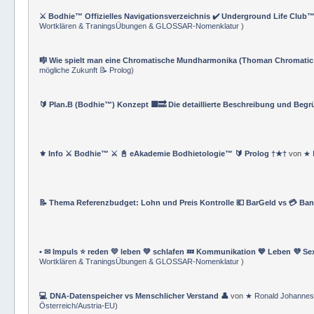
⚔️ Bodhie™ Offizielles Navigationsverzeichnis ✔️ Underground Life Club™
Wortklären & TraningsÜbungen & GLOSSAR-Nomenklatur
)
🎼 Wie spielt man eine Chromatische Mundharmonika (Thoman Chromatic
mögliche Zukunft 📝 Prolog
)
🔰 Plan.B (Bodhie™) Konzept 🟪🔜 Die detaillierte Beschreibung und Beg
⚜ Info ⚔ Bodhie™ ⚔ 📓 eAkademie Bodhietologie™ 🔰 Prolog †★†
von
★ 
📝 Thema Referenzbudget: Lohn und Preis Kontrolle 💶 BarGeld vs 💳 Ba
• ✉ Impuls ⭐️ reden 💛 leben 💚 schlafen 💤 Kommunikation 💙 Leben 💜 Se
Wortklären & TraningsÜbungen & GLOSSAR-Nomenklatur
)
💻 DNA-Datenspeicher vs Menschlicher Verstand 👤
von
★ Ronald Johannes
Österreich/Austria-EU
)