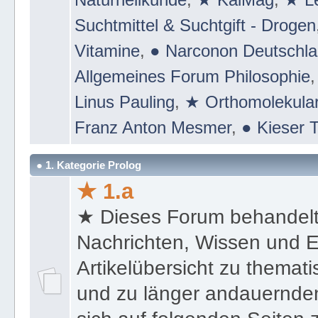
Suchtmittel & Suchtgift - Drogen
Vitamine
,
● Narconon Deutschl
Allgemeines Forum Philosophie
Linus Pauling
,
★ Orthomolekular
Franz Anton Mesmer
,
● Kieser T
● 1. Kategorie Prolog
★ 1.a
★ Dieses Forum behandel
Nachrichten, Wissen und E
Artikelübersicht zu themat
und zu länger andauernden