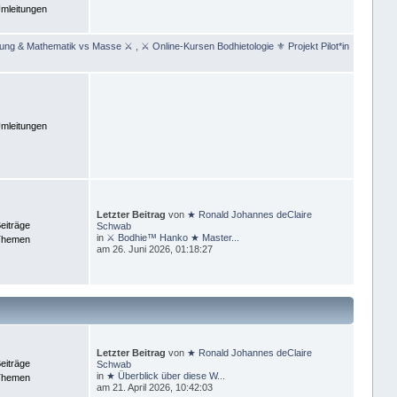
mleitungen
rung & Mathematik vs Masse ⚔
,
⚔ Online-Kursen Bodhietologie ⚜ Projekt Pilot*in
mleitungen
Letzter Beitrag
von
★ Ronald Johannes deClaire
eiträge
Schwab
in
⚔ Bodhie™ Hanko ★ Master...
Themen
am 26. Juni 2026, 01:18:27
Letzter Beitrag
von
★ Ronald Johannes deClaire
eiträge
Schwab
in
★ Überblick über diese W...
Themen
am 21. April 2026, 10:42:03