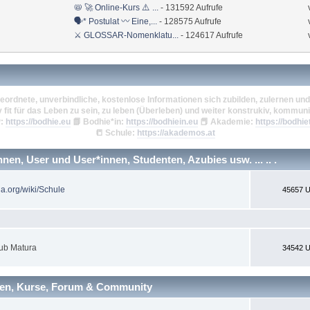
📛 🚀 Online-Kurs ⚠️ ...
- 131592 Aufrufe
🗣* Postulat 〰 Eine,...
- 128575 Aufrufe
⚔ GLOSSAR-Nomenklatu...
- 124617 Aufrufe
eordnete, unverbindliche, kostenlose Informationen sich zubilden, zulernen und 
v fit für das Leben zu sein, zu leben (Überleben) und weiter konstrukiv, kommuni
:
https://bodhie.eu
📗
Bodhie*in:
https://bodhiein.eu
📕
Akademie:
https://bodhie
📒
Schule:
https://akademos.at
en, User und User*innen, Studenten, Azubies usw. ... .. .
ia.org/wiki/Schule
45657 U
ub Matura
34542 U
nen, Kurse, Forum & Community