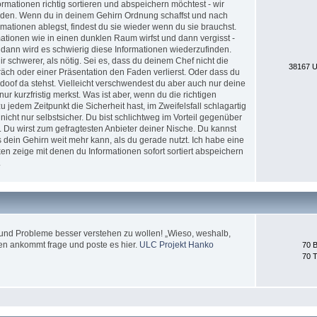
formationen richtig sortieren und abspeichern möchtest - wir
erden. Wenn du in deinem Gehirn Ordnung schaffst und nach
ationen ablegst, findest du sie wieder wenn du sie brauchst.
tionen wie in einen dunklen Raum wirfst und dann vergisst -
 dann wird es schwierig diese Informationen wiederzufinden.
 schwerer, als nötig. Sei es, dass du deinem Chef nicht die
38167 U
äch oder einer Präsentation den Faden verlierst. Oder dass du
doof da stehst. Vielleicht verschwendest du aber auch nur deine
nur kurzfristig merkst. Was ist aber, wenn du die richtigen
jedem Zeitpunkt die Sicherheit hast, im Zweifelsfall schlagartig
icht nur selbstsicher. Du bist schlichtweg im Vorteil gegenüber
. Du wirst zum gefragtesten Anbieter deiner Nische. Du kannst
 dein Gehirn weit mehr kann, als du gerade nutzt. Ich habe eine
en zeige mit denen du Informationen sofort sortiert abspeichern
.
und Probleme besser verstehen zu wollen! „Wieso, weshalb,
en ankommt frage und poste es hier.
ULC Projekt Hanko
70 B
70 