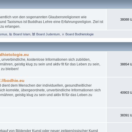
esentlich von den sogenannten Glaubensreligionen wie
38088 U
nd Taoismus ist Buddhas Lehre eine Erfahrungsreligion. Ziel ist
 zu erlangen.
ismus
,
🕌 Board Islam
,
🕍 Board Judentum
,
⚔ Board Bodhietologie
dhietologie.eu
 unverbindliche, kostenlose Informationen sich zubilden,
ähren, geistig klug zu sein und aktiv fit für das Leben zu sein,
38854 U
 zu bleiben!
//bodhie.eu
d dient dem Menschen der individuellen, gesundheitlicher
ch korrekte, übergeordnete, unverbindliche Informationen sich
40903 U
nähren, geistig klug zu sein und aktiv fit für das Leben zu
38391 U
 Verkauf von Bildender Kunst oder neuer zeitgenössischer Kunst