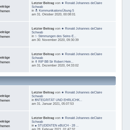
Letzter Beitrag
von
★ Ronald Johannes deClaire
eiträge
Schwab
in
🔝 KommunikationsÜbung 5
Themen
am 31. Oktober 2020, 00:08:01
Letzter Beitrag
von
★ Ronald Johannes deClaire
eiträge
Schwab
in
✨ Stimmungen des Seins-E...
Themen
am 30. November 2020, 09:30:39
Letzter Beitrag
von
★ Ronald Johannes deClaire
eiträge
Schwab
in
⚱ RIP BB Sir Robert Hein...
Themen
am 31. Dezember 2020, 04:33:02
Letzter Beitrag
von
★ Ronald Johannes deClaire
eiträge
Schwab
in
❗INTEGRITÄT UND EHRLICHK...
Themen
am 31. Januar 2021, 05:07:53
Letzter Beitrag
von
★ Ronald Johannes deClaire
eiträge
Schwab
in
● STUDENTEN eBUCH - 28 ...
Themen
am 28. Februar 2021, 01:47:32