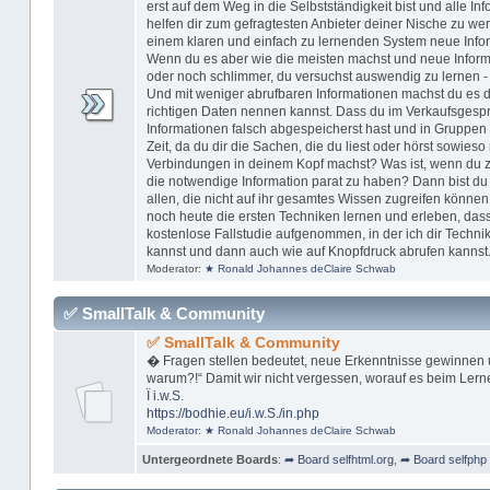
erst auf dem Weg in die Selbstständigkeit bist und alle In
helfen dir zum gefragtesten Anbieter deiner Nische zu w
einem klaren und einfach zu lernenden System neue Inform
Wenn du es aber wie die meisten machst und neue Informa
oder noch schlimmer, du versuchst auswendig zu lernen -
Und mit weniger abrufbaren Informationen machst du es dir
richtigen Daten nennen kannst. Dass du im Verkaufsgespr
Informationen falsch abgespeicherst hast und in Gruppen 
Zeit, da du dir die Sachen, die du liest oder hörst sowieso 
Verbindungen in deinem Kopf machst? Was ist, wenn du zu 
die notwendige Information parat zu haben? Dann bist du n
allen, die nicht auf ihr gesamtes Wissen zugreifen können
noch heute die ersten Techniken lernen und erleben, dass
kostenlose Fallstudie aufgenommen, in der ich dir Technik
kannst und dann auch wie auf Knopfdruck abrufen kannst
Moderator:
★ Ronald Johannes deClaire Schwab
✅ SmallTalk & Community
✅ SmallTalk & Community
� Fragen stellen bedeutet, neue Erkenntnisse gewinnen 
warum?!“ Damit wir nicht vergessen, worauf es beim Lern
Ï
i.w.S.
https://bodhie.eu/i.w.S./in.php
Moderator:
★ Ronald Johannes deClaire Schwab
Untergeordnete Boards
:
➦ Board selfhtml.org
,
➦ Board selfphp