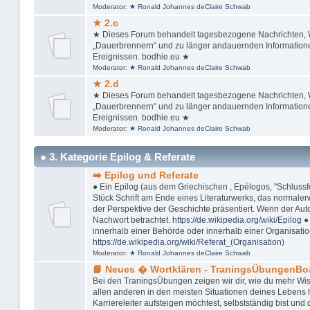
Moderator:
★ Ronald Johannes deClaire Schwab
★ 2.c
★ Dieses Forum behandelt tagesbezogene Nachrichten, Wi
„Dauerbrennern“ und zu länger andauernden Informationen
Ereignissen. bodhie.eu ★
Moderator:
★ Ronald Johannes deClaire Schwab
★ 2.d
★ Dieses Forum behandelt tagesbezogene Nachrichten, Wi
„Dauerbrennern“ und zu länger andauernden Informationen
Ereignissen. bodhie.eu ★
Moderator:
★ Ronald Johannes deClaire Schwab
● 3. Kategorie Epilog & Referate
➡️ Epilog und Referate
● Ein Epilog (aus dem Griechischen , Epélogos, "Schlussfol
Stück Schrift am Ende eines Literaturwerks, das normaler
der Perspektive der Geschichte präsentiert. Wenn der Autor
Nachwort betrachtet.
https://de.wikipedia.org/wiki/Epilog
● 
innerhalb einer Behörde oder innerhalb einer Organisation
https://de.wikipedia.org/wiki/Referat_(Organisation)
Moderator:
★ Ronald Johannes deClaire Schwab
📙 Neues � Wortklären - TraningsÜbungenBo
Bei den TraningsÜbungen zeigen wir dir, wie du mehr Wis
allen anderen in den meisten Situationen deines Lebens ha
Karriereleiter aufsteigen möchtest, selbstständig bist u