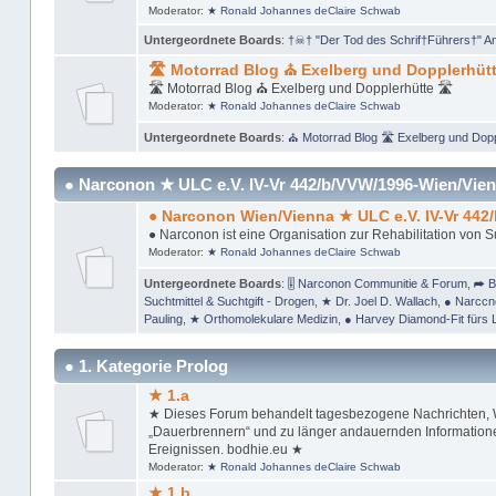
Moderator:
★ Ronald Johannes deClaire Schwab
Untergeordnete Boards
:
†☠† "Der Tod des Schrif†Führers†" A
🛣 Motorrad Blog ⛪ Exelberg und Dopplerhütt
🛣 Motorrad Blog ⛪ Exelberg und Dopplerhütte 🛣
Moderator:
★ Ronald Johannes deClaire Schwab
Untergeordnete Boards
:
⛪ Motorrad Blog 🛣 Exelberg und Dopp
● Narconon ★ ULC e.V. IV-Vr 442/b/VVW/1996-Wien/Vien
● Narconon Wien/Vienna ★ ULC e.V. IV-Vr 442
● Narconon ist eine Organisation zur Rehabilitation von 
Moderator:
★ Ronald Johannes deClaire Schwab
Untergeordnete Boards
:
🎚 Narconon Communitie & Forum
,
➦ B
Suchtmittel & Suchtgift - Drogen
,
★ Dr. Joel D. Wallach
,
● Narccn
Pauling
,
★ Orthomolekulare Medizin
,
● Harvey Diamond-Fit fürs 
● 1. Kategorie Prolog
★ 1.a
★ Dieses Forum behandelt tagesbezogene Nachrichten, Wi
„Dauerbrennern“ und zu länger andauernden Informationen
Ereignissen. bodhie.eu ★
Moderator:
★ Ronald Johannes deClaire Schwab
★ 1.b