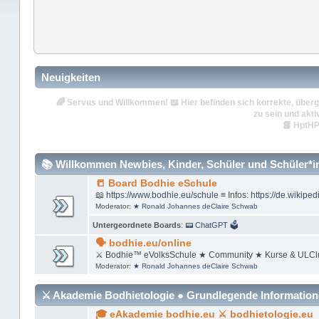
Neuigkeiten
🌈
Servus und Willkommen!
📖 Hier befinden sich korrekte, überg
zu sein und akti
📘
HptHP
📚 Willkommen Newbies, Kinder, Schüler und Schüler*inn
📒 Board Bodhie eSchule
📖
https://www.bodhie.eu/schule
≡ Infos:
https://de.wikiped
Moderator:
★ Ronald Johannes deClaire Schwab
Untergeordnete Boards
:
📟 ChatGPT 🗳
🗣 bodhie.eu/online
⚔ Bodhie™ eVolksSchule ★ Community ★ Kurse & ULCl
Moderator:
★ Ronald Johannes deClaire Schwab
⚔ Akademie Bodhietologie ● Grundlegende Informatio
🎓 eAkademie bodhie.eu ⚔ bodhietologie.eu