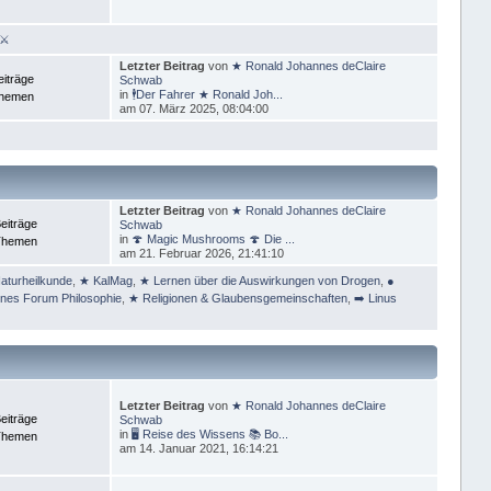
 ⚔
Letzter Beitrag
von
★ Ronald Johannes deClaire
eiträge
Schwab
in
🕴Der Fahrer ★ Ronald Joh...
Themen
am 07. März 2025, 08:04:00
Letzter Beitrag
von
★ Ronald Johannes deClaire
eiträge
Schwab
in
🍄 Magic Mushrooms 🍄 Die ...
Themen
am 21. Februar 2026, 21:41:10
aturheilkunde
,
★ KalMag
,
★ Lernen über die Auswirkungen von Drogen
,
●
ines Forum Philosophie
,
★ Religionen & Glaubensgemeinschaften
,
➡️ Linus
Letzter Beitrag
von
★ Ronald Johannes deClaire
eiträge
Schwab
in
🖥 Reise des Wissens 📚 Bo...
Themen
am 14. Januar 2021, 16:14:21