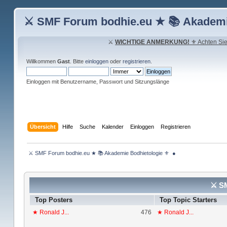
⚔ SMF Forum bodhie.eu ★ 📚 Akademi
⚔
WICHTIGE ANMERKUNG!
⚜ Achten Sie 
Willkommen
Gast
. Bitte
einloggen
oder
registrieren
.
Einloggen mit Benutzername, Passwort und Sitzungslänge
Übersicht
Hilfe
Suche
Kalender
Einloggen
Registrieren
 ⚔ SMF Forum bodhie.eu ★ 📚 Akademie Bodhietologie ⚜  ● 
⚔ SM
Top Posters
Top Topic Starters
★ Ronald J...
476
★ Ronald J...