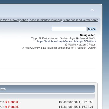
in Wort hinweggehen, das Sie nicht vollständig, sinnerfassend verstehen!❗
Neuigkeiten:
Tipp:
📖 Online-Kursen Bodhietologie 🚁 Projekt Pilot*in
https://bodhie.eu/simple/index.php/topic,558.0.html
✌ Mache Notizen & Fotos!
⚔ Viel Glück!➦ Bitte teilen mit deinen besten Freunden; Danke!
tats
von
★ Ronald...
10. Januar 2021, 01:58:53
von
★ Ronald...
14. Januar 2021, 16:14:21