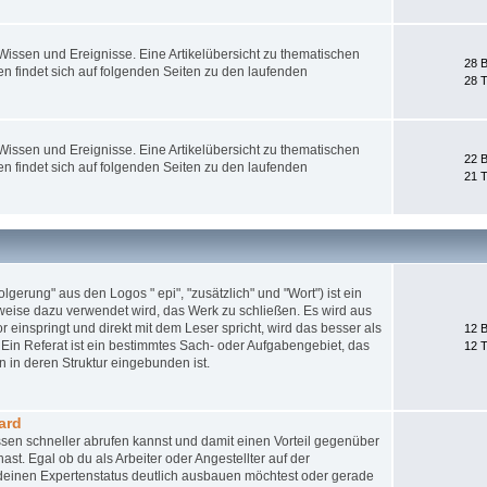
ssen und Ereignisse. Eine Artikelübersicht zu thematischen
28 B
 findet sich auf folgenden Seiten zu den laufenden
28 
ssen und Ereignisse. Eine Artikelübersicht zu thematischen
22 B
 findet sich auf folgenden Seiten zu den laufenden
21 
gerung" aus den Logos " epi", "zusätzlich" und "Wort") ist ein
weise dazu verwendet wird, das Werk zu schließen. Es wird aus
 einspringt und direkt mit dem Leser spricht, wird das besser als
12 B
Ein Referat ist ein bestimmtes Sach- oder Aufgabengebiet, das
12 
 in deren Struktur eingebunden ist.
ard
sen schneller abrufen kannst und damit einen Vorteil gegenüber
st. Egal ob du als Arbeiter oder Angestellter auf der
nd deinen Expertenstatus deutlich ausbauen möchtest oder gerade