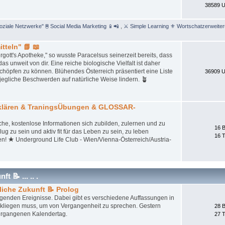
38589 U
Soziale Netzwerke" 🖲 Social Media Marketing 📱📲
,
⚔ Simple Learning ⚜ Wortschatzerweite
tteln" 📗 📖
gott's Apotheke," so wusste Paracelsus seinerzeit bereits, dass
unweit von dir. Eine reiche biologische Vielfalt ist daher
schöpfen zu können. Blühendes Österreich präsentiert eine Liste
36909 U
jegliche Beschwerden auf natürliche Weise lindern. 🪴
tklären & TraningsÜbungen & GLOSSAR-
iche, kostenlose Informationen sich zubilden, zulernen und zu
16 B
ug zu sein und aktiv fit für das Leben zu sein, zu leben
16 
en! ★ Underground Life Club - Wien/Vienna-Österreich/Austria-
 📝 ... .. .
liche Zukunft 📝 Prolog
iegenden Ereignisse. Dabei gibt es verschiedene Auffassungen in
ckliegen muss, um von Vergangenheit zu sprechen. Gestern
28 B
ergangenen Kalendertag.
27 