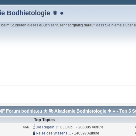
e Bodhietologie ⚜ ●
beim Studieren dieses eBuch sehr, sehr sorgfältig darauf, dass Sie niemals über e
F Forum bodhie.eu ★ 📚 Akademie Bodhietologie ⚜ ● - Top 5 S
Top Topics
466
☝Die Regeln 🚩 ULClub...
- 206885 Aufrufe
🖥 Reise des Wissens ...
- 140597 Aufrufe