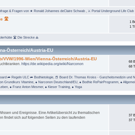
nfrage & Fragen von ★ Ronald Johannes deClaire Schwab
,
⚔ Portal Underground Life Club
e 🛣
1 B
1 
lerhütte 🛣 Die Strecke ⛪
na-Österreich/Austria-EU
/b/VVW/1996-Wien/Vienna-Österreich/Austria-EU
68 B
Suchtkranken.
https://de.wikipedia.org/wiki/Narconon
68 
oard ➦ Regeln ULC ➦ Bodhietologie
,
📕 Board Dr. Thomas Kroiss - Ganzheitsmedizin und N
on Grundkurs Vitamine
,
● Narconon Deutschland/EU
,
● Bodhie RePairProgramm
,
● Allgeme
Leben
,
● Franz Anton Mesmer
,
● Kieser Training
,
● Yoga
ssen und Ereignisse. Eine Artikelübersicht zu thematischen
37 B
 findet sich auf folgenden Seiten zu den laufenden
37 