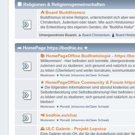
🏢 Religionen & Religionsgemeinschaften
⛺ Board Buddhismus
Buddhismus ist eine Religion, unterscheidet sich aber w
Christentum, Judentum oder Islam. Wie auch Hinduismus u
die Entwicklung des eigenen Geistes, die "Buddha-Natur"
Untergeordnete Boards
:
⛪ Board Christentum
,
🛕 Board Hindu
➡️ HomePage https://bodhie.eu ★
📚 HomePageOffice Bodhietologie - https://bo
Willkommen! - Hier befinden sich korrekte, übergeordnete,
zulernen und zu studieren; sich gesund und natürlich zu ern
zu leben (Überleben) und weiter konstrukiv, kommunikativ
Moderator:
★ Ronald Johannes deClaire Schwab
★ HomePageOffice Community & Forum https:
★ Die folgenden Informationen sind absolut kostenlos un
Selbstentwicklung und Selbstbestimmung! Hier befinden si
zu bilden und zu studieren; sich gesund und natürlich zu er
bleiben!
Moderator:
★ Ronald Johannes deClaire Schwab
📲 bodhie.eu/chat
Moderator:
★ Ronald Johannes deClaire Schwab
🌄 ULC Galerie - Projekt Lepsica
Eine Galerie ist ein Ort, der für die Ausstellung und den