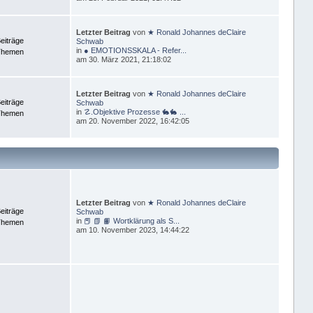
Letzter Beitrag
von
★ Ronald Johannes deClaire
eiträge
Schwab
in
● EMOTIONSSKALA - Refer...
Themen
am 30. März 2021, 21:18:02
Letzter Beitrag
von
★ Ronald Johannes deClaire
eiträge
Schwab
in
☡.Objektive Prozesse 🐇🐇 ...
Themen
am 20. November 2022, 16:42:05
Letzter Beitrag
von
★ Ronald Johannes deClaire
eiträge
Schwab
in
📕 📗 📙 Wortklärung als S...
Themen
am 10. November 2023, 14:44:22