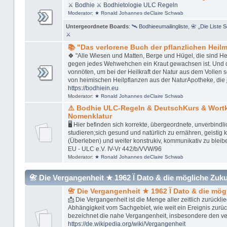
⚔
Bodhie
⚔ Bodhietologie
ULC Regeln
Moderator:
★ Ronald Johannes deClaire Schwab
Untergeordnete Boards
:
🛰 Bodhieeumailingliste
,
📇 „Die Liste 
⚔
📚 "Das verlorene Buch der pflanzlichen Heilmi
🍀 "Alle Wiesen und Matten, Berge und Hügel, die sind Her
gegen jedes Wehwehchen ein Kraut gewachsen ist. Und das 
vonnöten, um bei der Heilkraft der Natur aus dem Vollen 
von heimischen Heilpflanzen aus der NaturApotheke, die 
https://bodhiein.eu
Moderator:
★ Ronald Johannes deClaire Schwab
⚠️ Bodhie ULC-Regeln & DeutschKurs & Wor
Nomenklatur
🖥 Hier befinden sich korrekte, übergeordnete, unverbindl
studieren;sich gesund und natürlich zu ernähren, geistig kl
(Überleben) und weiter konstrukiv, kommunikativ zu bleib
EU - ULC e.V. IV-Vr 442/b/VVW/96
Moderator:
★ Ronald Johannes deClaire Schwab
📇 Die Vergangenheit ★ 1962 Ï Dato & die mögliche Zukunft
📇 Die Vergangenheit ★ 1962 Ï Dato & die mög
📩 Die Vergangenheit ist die Menge aller zeitlich zurückl
Abhängigkeit vom Sachgebiet, wie weit ein Ereignis zurü
bezeichnet die nahe Vergangenheit, insbesondere den v
https://de.wikipedia.org/wiki/Vergangenheit