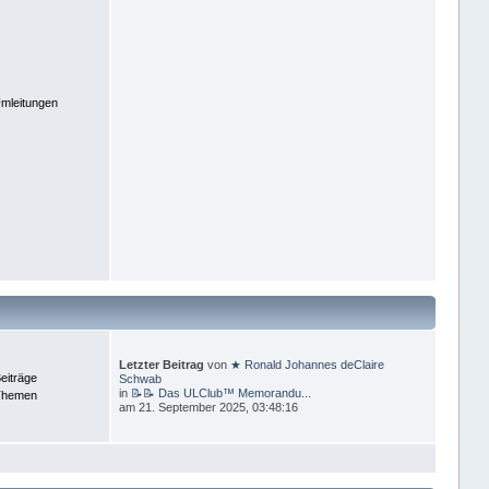
mleitungen
Letzter Beitrag
von
★ Ronald Johannes deClaire
eiträge
Schwab
in
📝📝 Das ULClub™ Memorandu...
Themen
am 21. September 2025, 03:48:16