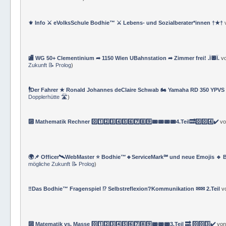
⚜ Info ⚔ eVolksSchule Bodhie™ ⚔ Lebens- und Sozialberater*innen †★†
🏬 WG 50+ Clementinium ➦ 1150 Wien UBahnstation ➦ Zimmer frei! .Ï🔲Ï.
v
Zukunft 📝 Prolog
)
🕴Der Fahrer ★ Ronald Johannes deClaire Schwab 🏍️ Yamaha RD 350 YPVS ⌚
Dopplerhütte 🛣
)
🔟 Mathematik Rechner 0️⃣1️⃣2️⃣3️⃣4️⃣5️⃣6️⃣7️⃣8️⃣9️⃣📟📟📟📟4.Teil🔜0️⃣0️⃣4️⃣✔️
v
🌍📌 Officer🛰WebMaster ⭐️ Bodhie™🔹ServiceMark℠ und neue Emojis 🔹 
mögliche Zukunft 📝 Prolog
)
‼️Das Bodhie™ Fragenspiel ⁉️ Selbstreflexion❔Kommunikation ✉✉ 2.Teil
v
🔟 Matematik vs. Masse 0️⃣1️⃣2️⃣3️⃣4️⃣5️⃣6️⃣7️⃣8️⃣9️⃣📟📟📟3.Teil 🔜 0️⃣0️⃣3️⃣✔️
vo