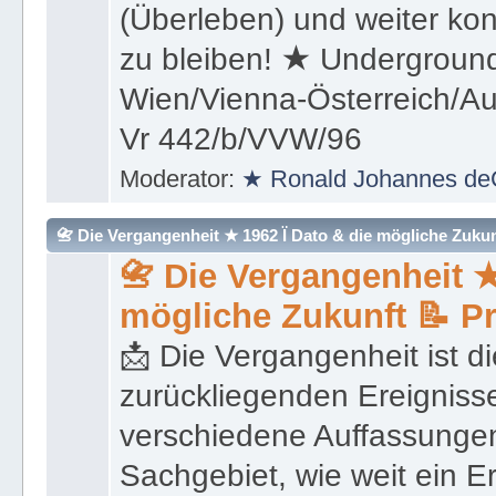
(Überleben) und weiter kon
zu bleiben! ★ Underground
Wien/Vienna-Österreich/Aus
Vr 442/b/VVW/96
Moderator:
★ Ronald Johannes de
📇 Die Vergangenheit ★ 1962 Ï Dato & die mögliche Zukunft 
📇 Die Vergangenheit ★
mögliche Zukunft 📝 P
📩 Die Vergangenheit ist di
zurückliegenden Ereignisse
verschiedene Auffassungen
Sachgebiet, wie weit ein E