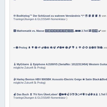
♾️ Bodhielog™ Der Schlüssel zu wahrem Verständnis *†* 📕 📗 📘 📙 📓
von
TraningsÜbungen & GLOSSAR-Nomenklatur
)
🔟 Mathematik vs. Masse 0️⃣1️⃣2️⃣3️⃣4️⃣5️⃣6️⃣7️⃣8️⃣9️⃣..📟📟 2.Teil 🔜 0️⃣2️⃣ ✔️
von
= 🐝 Prolog 🌲 🌳 🐝 🌱 🌿🐝🎍 🎋 🍃 🍂🐝🍁 🐝 🌾 💐 🌷 🌹 🥀 🌻 🌼🐝🌸 🌺🐝.
v
🎸 MyGitarre 🎸 Epiphone AJ100/VS (SerialNo: 10122313454) Western Guita
mögliche Zukunft 📝 Prolog
)
🎻 Harley Benton HBV 800SBK Acoustic-Electric Geige ☠ Satin Black♟Bod
mögliche Zukunft 📝 Prolog
)
🍏 Das Buch 📓 'Fit fürs ÜberLeben' 🥝🫐🍓🍒🥭🍑🍋🍊🍉🍍🍈🍎🍇🍌🍐 1.Teil 
TraningsÜbungen & GLOSSAR-Nomenklatur
)