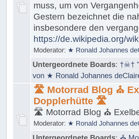
muss, um von Vergangenhe
Gestern bezeichnet die na
insbesondere den vergang
https://de.wikipedia.org/wi
Moderator:
★ Ronald Johannes de
Untergeordnete Boards
:
†☠† "
von ★ Ronald Johannes deClai
🛣 Motorrad Blog ⛪ Ex
Dopplerhütte 🛣
🛣 Motorrad Blog ⛪ Exelbe
Moderator:
★ Ronald Johannes de
Untergeordnete Boards
:
⛪ Mot