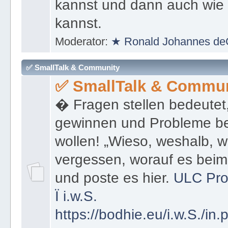
kannst und dann auch wie 
kannst.
Moderator:
★ Ronald Johannes de
✅ SmallTalk & Community
✅ SmallTalk & Commun
� Fragen stellen bedeutet
gewinnen und Probleme be
wollen! „Wieso, weshalb, w
vergessen, worauf es bei
und poste es hier.
ULC Pro
Ï
i.w.S.
https://bodhie.eu/i.w.S./in.