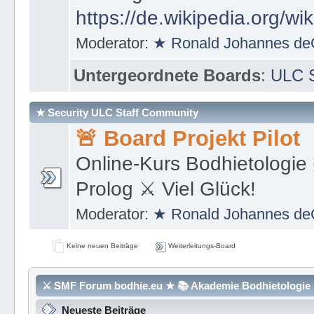
https://de.wikipedia.org/wi
Moderator:
★ Ronald Johannes de
Untergeordnete Boards
:
ULC S
★ Security ULC Staff Community
🚨 Board Projekt Pilot
Online-Kurs Bodhietologie 
Prolog ⚔ Viel Glück!
Moderator:
★ Ronald Johannes de
Keine neuen Beiträge
Weiterleitungs-Board
⚔ SMF Forum bodhie.eu ★ 📚 Akademie Bodhietologie ⚜
Neueste Beiträge