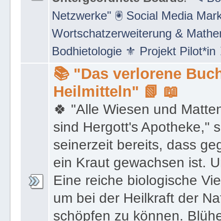
Netzwerke" 🖲 Social Media Mar
Wortschatzerweiterung & Math
Bodhietologie ⚜ Projekt Pilot*in
📚 "Das verlorene Buch
Heilmitteln" 📗 📖
🍀 "Alle Wiesen und Matte
sind Hergott's Apotheke," 
seinerzeit bereits, dass 
ein Kraut gewachsen ist. U
Eine reiche biologische Vie
um bei der Heilkraft der N
schöpfen zu können. Blüh