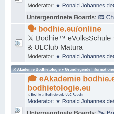
Moderator:
★ Ronald Johannes de
Untergeordnete Boards
:
📟 C
🗣 bodhie.eu/online
⚔ Bodhie™ eVolksSchule
& ULClub Matura
Moderator:
★ Ronald Johannes de
⚔ Akademie Bodhietologie ● Grundlegende Information
🎓 eAkademie bodhie.
bodhietologie.eu
⚔
Bodhie
⚔ Bodhietologie
ULC Regeln
Moderator:
★ Ronald Johannes de
Untergeordnete Boards
:
🛰 Bo