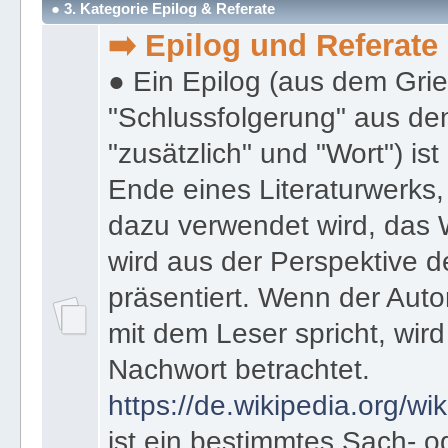
● 3. Kategorie Epilog & Referate
➡️ Epilog und Referate
● Ein Epilog (aus dem Gri
"Schlussfolgerung" aus den
"zusätzlich" und "Wort") ist
Ende eines Literaturwerks
dazu verwendet wird, das 
wird aus der Perspektive d
präsentiert. Wenn der Autor
mit dem Leser spricht, wird
Nachwort betrachtet.
https://de.wikipedia.org/wik
ist ein bestimmtes Sach- 