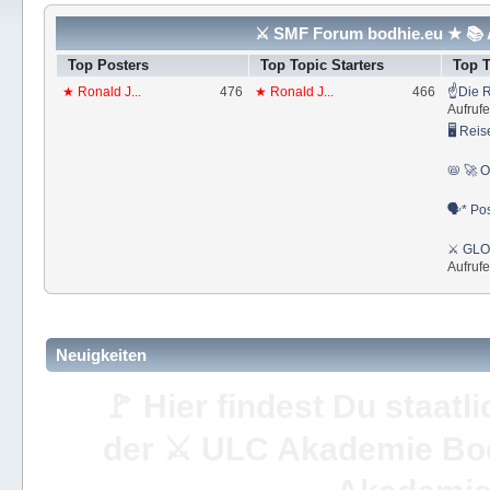
⚔ SMF Forum bodhie.eu ★ 📚 A
Top Posters
Top Topic Starters
Top 
★ Ronald J...
476
★ Ronald J...
466
☝Die R
Aufrufe
🖥 Reis
📛 🚀 O
🗣* Pos
⚔ GLOS
Aufrufe
Neuigkeiten
🚩 Hier findest Du staat
der ⚔ ULC Akademie Bo