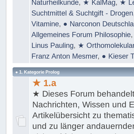
Naturheilkunde
,
★ KalMag
,
★ Le
Suchtmittel & Suchtgift - Drogen
Vitamine
,
● Narconon Deutschl
Allgemeines Forum Philosophie
Linus Pauling
,
★ Orthomolekular
Franz Anton Mesmer
,
● Kieser T
● 1. Kategorie Prolog
★ 1.a
★ Dieses Forum behandel
Nachrichten, Wissen und E
Artikelübersicht zu themat
und zu länger andauernden