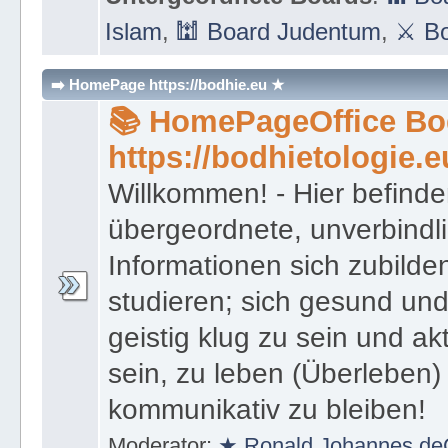
Islam
,
🕍 Board Judentum
,
⚔ Bo
➡️ HomePage https://bodhie.eu ★
📚 HomePageOffice Bod
https://bodhietologie.e
Willkommen! - Hier befinde
übergeordnete, unverbindl
Informationen sich zubilde
studieren; sich gesund und
geistig klug zu sein und akt
sein, zu leben (Überleben) 
kommunikativ zu bleiben!
Moderator:
★ Ronald Johannes de