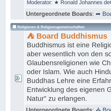
Moderator:
★ Ronald Johannes de
Untergeordnete Boards
:
➦ Boa
🏢 Religionen & Religionsgemeinschaften
⛺ Board Buddhismus
Buddhismus ist eine Religi
aber wesentlich von den 
Glaubensreligionen wie Ch
oder Islam. Wie auch Hind
Buddhas Lehre eine Erfahrun
Entwicklung des eigenen G
Natur" zu erlangen.
Untergeordnete Boards
:
⛪ Boa