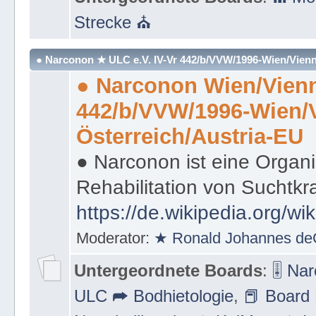
Strecke ⛪
● Narconon ★ ULC e.V. IV-Vr 442/b/VVW/1996-Wien/Vienn
● Narconon Wien/Vienn
442/b/VVW/1996-Wien/
Österreich/Austria-EU
● Narconon ist eine Organi
Rehabilitation von Suchtkr
https://de.wikipedia.org/wi
Moderator:
★ Ronald Johannes de
Untergeordnete Boards
:
🎚 Na
ULC ➦ Bodhietologie
,
📕 Board 