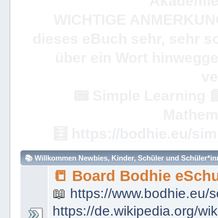
Akademie 
WICHTIGE ANMERKUN
dieses eBuch sehr, sehr so
über ein Wort hinweggeh
ve
📟
Simple Learning

Mathem
🧮
https://bodhie.eu/sim
📚 Willkommen Newbies, Kinder, Schüler und Schüler*inne
📒 Board Bodhie eSchu
📖
https://www.bodhie.eu/s
https://de.wikipedia.org/wi