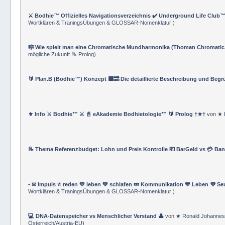
⚔️ Bodhie™ Offizielles Navigationsverzeichnis ✔️ Underground Life Club™
Wortklären & TraningsÜbungen & GLOSSAR-Nomenklatur
)
🎼 Wie spielt man eine Chromatische Mundharmonika (Thoman Chromatic
mögliche Zukunft 📝 Prolog
)
🔰 Plan.B (Bodhie™) Konzept 🟪🔜 Die detaillierte Beschreibung und Beg
⚜ Info ⚔ Bodhie™ ⚔ 📓 eAkademie Bodhietologie™ 🔰 Prolog †★†
von
★ 
📝 Thema Referenzbudget: Lohn und Preis Kontrolle 💶 BarGeld vs 💳 Ba
• ✉ Impuls ⭐️ reden 💛 leben 💚 schlafen 💤 Kommunikation 💙 Leben 💜 Se
Wortklären & TraningsÜbungen & GLOSSAR-Nomenklatur
)
💻 DNA-Datenspeicher vs Menschlicher Verstand 👤
von
★ Ronald Johannes
Österreich/Austria-EU
)