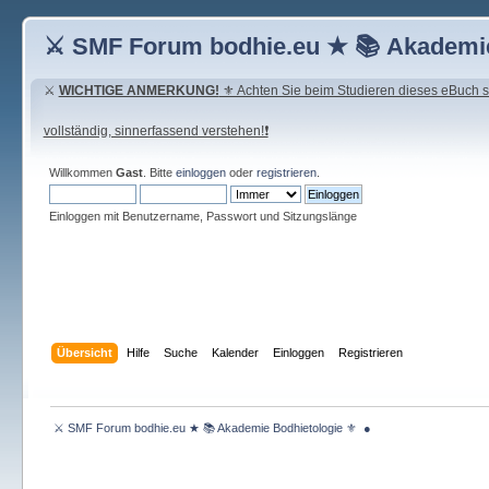
⚔ SMF Forum bodhie.eu ★ 📚 Akademie
⚔
WICHTIGE ANMERKUNG!
⚜ Achten Sie beim Studieren dieses eBuch seh
vollständig, sinnerfassend verstehen!❗
Willkommen
Gast
. Bitte
einloggen
oder
registrieren
.
Einloggen mit Benutzername, Passwort und Sitzungslänge
Übersicht
Hilfe
Suche
Kalender
Einloggen
Registrieren
 ⚔ SMF Forum bodhie.eu ★ 📚 Akademie Bodhietologie ⚜  ● 