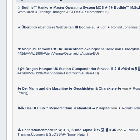
⚔ Bodhie™ Hanko ★ Master Operating System MOS ★ (⚜ Bodhie™ M.Sc.
Wortklären & TraningsÜbungen & GLOSSAR-Nomenklatur
)
★ Überblick über diese WebSeiten 🔲 bodhie.eu ★
von
★ Ronald Johannes 
🍄 Magic Mushrooms 🍄 Die unsichtbare ökologische Rolle von Psilocybin
442/b/VVW/1996-Wien/Vienna-Österreich/Austria-EU
)
†🩺† Drogen-Hotspot U6-Station Gumpendorfer Strasse 💊💉🩸🩹🦠🧴🧫🧬🌡
442/b/VVW/1996-Wien/Vienna-Österreich/Austria-EU
)
🏍 Der Mann und die Maschine 🏍 Geschichten & Charaktere 🏍
von
★ Rona
Prolog
)
📝📝 Das ULClub™ Memorandum ⚔ Manifest ➦ 2.Kapitel
von
★ Ronald Joh
👤 Generationenmodelle W, X, Y, ☡ und Alpha 📱📲 💻 🖥️ 💶🛋️
von
★ Ronald 
TraningsÜbungen & GLOSSAR-Nomenklatur
)