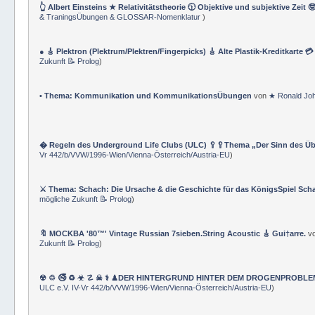
👆 Albert Einsteins ★ Relativitätstheorie 🕦 Objektive und subjektive Zeit 
& TraningsÜbungen & GLOSSAR-Nomenklatur
)
● 🎸 Plektron (Plektrum/Plektren/Fingerpicks) 🎸 Alte Plastik-Kreditkarte 
Zukunft 📝 Prolog
)
• Thema: Kommunikation und KommunikationsÜbungen
von
★ Ronald Jo
� Regeln des Underground Life Clubs (ULC) 🥄🥄Thema „Der Sinn des Ü
Vr 442/b/VVW/1996-Wien/Vienna-Österreich/Austria-EU
)
⚔ Thema: Schach: Die Ursache & die Geschichte für das KönigsSpiel Sch
mögliche Zukunft 📝 Prolog
)
🔖 MOCKBA '80™' Vintage Russian 7sieben.String Acoustic 🎸 Gui†arre.
v
Zukunft 📝 Prolog
)
☢ ♲ 🚭 ♻ ☣ ☡ ☠ ⚕ ♟DER HINTERGRUND HINTER DEM DROGENPROBLEM 🛰
ULC e.V. IV-Vr 442/b/VVW/1996-Wien/Vienna-Österreich/Austria-EU
)