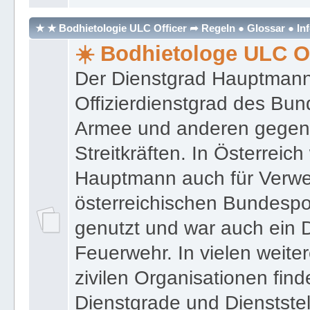
★ ★ Bodhietologie ULC Officer ➦ Regeln ● Glossar ● In
☀️ Bodhietologe ULC Of
Der Dienstgrad Hauptmann (
Offizierdienstgrad des Bu
Armee und anderen gegenw
Streitkräften. In Österreic
Hauptmann auch für Verwe
österreichischen Bundespo
genutzt und war auch ein 
Feuerwehr. In vielen weiter
zivilen Organisationen find
Dienstgrade und Dienstste