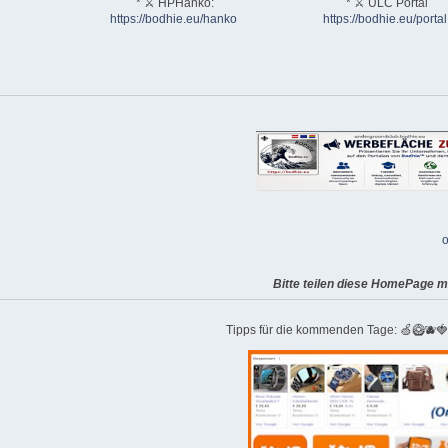
* ⚔ HPHanko:
* ⚔ ULC Portal
https://bodhie.eu/hanko
https://bodhie.eu/portal
o
Bitte teilen diese HomePage m
Tipps für die kommenden Tage: 🍏🥝🫐