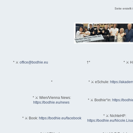
Seite erstell
* ⚔
office@bodhie.eu
†*
* ⚔ H
*
* ⚔ eSchule:
https://akadem
* ⚔ Wien/Vienna News:
* ⚔ Bodhie*in:
https://bodhi
https://bodhie.eu/news
* ⚔ NichteHP:
* ⚔ Book:
https://bodhie.eu/facebook
https://bodhie.eu/Nicole.Li