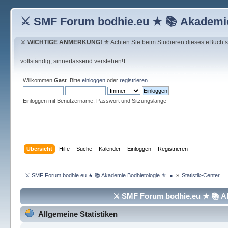
⚔ SMF Forum bodhie.eu ★ 📚 Akademie
⚔
WICHTIGE ANMERKUNG!
⚜ Achten Sie beim Studieren dieses eBuch seh
vollständig, sinnerfassend verstehen!❗
Willkommen
Gast
. Bitte
einloggen
oder
registrieren
.
Einloggen mit Benutzername, Passwort und Sitzungslänge
Übersicht
Hilfe
Suche
Kalender
Einloggen
Registrieren
 ⚔ SMF Forum bodhie.eu ★ 📚 Akademie Bodhietologie ⚜  ● 
»
Statistik-Center
⚔ SMF Forum bodhie.eu ★ 📚 Aka
Allgemeine Statistiken