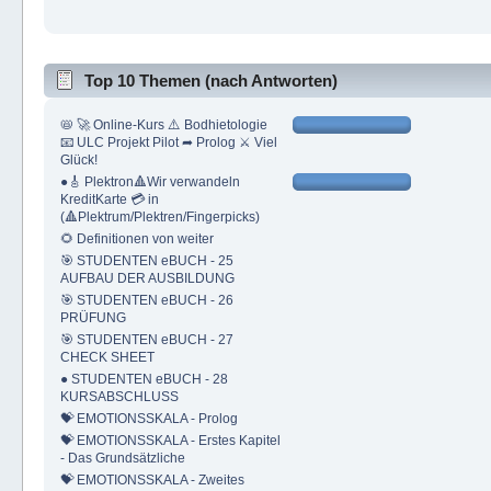
Top 10 Themen (nach Antworten)
📛 🚀 Online-Kurs ⚠️ Bodhietologie
📧 ULC Projekt Pilot ➦ Prolog ⚔ Viel
Glück!
●🎸 Plektron🔺Wir verwandeln
KreditKarte 💳 in
(🔺Plektrum/Plektren/Fingerpicks)
🌻 Definitionen von weiter
🎯 STUDENTEN eBUCH - 25
AUFBAU DER AUSBILDUNG
🎯 STUDENTEN eBUCH - 26
PRÜFUNG
🎯 STUDENTEN eBUCH - 27
CHECK SHEET
● STUDENTEN eBUCH - 28
KURSABSCHLUSS
💝 EMOTIONSSKALA - Prolog
💝 EMOTIONSSKALA - Erstes Kapitel
- Das Grundsätzliche
💝 EMOTIONSSKALA - Zweites