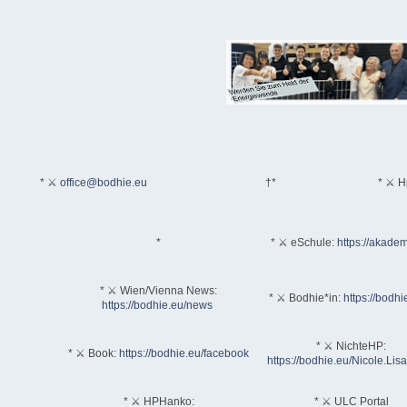
* ⚔
office@bodhie.eu
†*
* ⚔ H
*
* ⚔ eSchule:
https://akadem
* ⚔ Wien/Vienna News:
* ⚔ Bodhie*in:
https://bodhi
https://bodhie.eu/news
* ⚔ NichteHP:
* ⚔ Book:
https://bodhie.eu/facebook
https://bodhie.eu/Nicole.Li
* ⚔ HPHanko:
* ⚔ ULC Portal