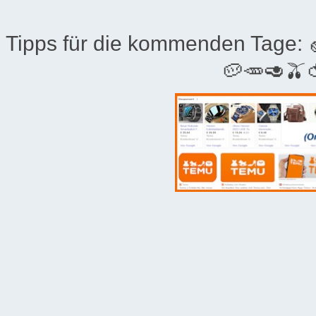
Tipps für die kommenden Tage:
🥔🥕🥑🫒