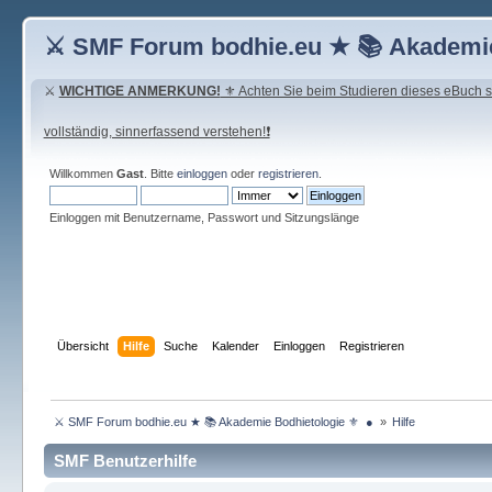
⚔ SMF Forum bodhie.eu ★ 📚 Akademie
⚔
WICHTIGE ANMERKUNG!
⚜ Achten Sie beim Studieren dieses eBuch seh
vollständig, sinnerfassend verstehen!❗
Willkommen
Gast
. Bitte
einloggen
oder
registrieren
.
Einloggen mit Benutzername, Passwort und Sitzungslänge
Übersicht
Hilfe
Suche
Kalender
Einloggen
Registrieren
 ⚔ SMF Forum bodhie.eu ★ 📚 Akademie Bodhietologie ⚜  ● 
»
Hilfe
SMF Benutzerhilfe