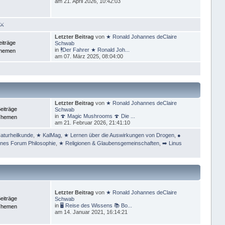
am 21. April 2026, 10:42:03
 ⚔
Letzter Beitrag
von
★ Ronald Johannes deClaire
eiträge
Schwab
in
🕴Der Fahrer ★ Ronald Joh...
Themen
am 07. März 2025, 08:04:00
Letzter Beitrag
von
★ Ronald Johannes deClaire
eiträge
Schwab
in
🍄 Magic Mushrooms 🍄 Die ...
Themen
am 21. Februar 2026, 21:41:10
aturheilkunde
,
★ KalMag
,
★ Lernen über die Auswirkungen von Drogen
,
●
ines Forum Philosophie
,
★ Religionen & Glaubensgemeinschaften
,
➡️ Linus
Letzter Beitrag
von
★ Ronald Johannes deClaire
eiträge
Schwab
in
🖥 Reise des Wissens 📚 Bo...
Themen
am 14. Januar 2021, 16:14:21