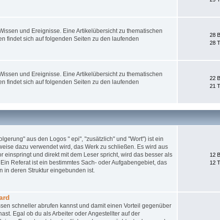
ssen und Ereignisse. Eine Artikelübersicht zu thematischen
28 B
 findet sich auf folgenden Seiten zu den laufenden
28 
ssen und Ereignisse. Eine Artikelübersicht zu thematischen
22 B
 findet sich auf folgenden Seiten zu den laufenden
21 
gerung" aus den Logos " epi", "zusätzlich" und "Wort") ist ein
weise dazu verwendet wird, das Werk zu schließen. Es wird aus
 einspringt und direkt mit dem Leser spricht, wird das besser als
12 B
Ein Referat ist ein bestimmtes Sach- oder Aufgabengebiet, das
12 
 in deren Struktur eingebunden ist.
ard
sen schneller abrufen kannst und damit einen Vorteil gegenüber
st. Egal ob du als Arbeiter oder Angestellter auf der