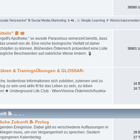
38580 U
Soziale Netzwerke" 🖲 Social Media Marketing 📱📲
,
⚔ Simple Learning ⚜ Wortschatzerweite
tteln" 📗 📖
gott's Apotheke," so wusste Paracelsus seinerzeit bereits, dass
unweit von dir. Eine reiche biologische Vielfalt ist daher
schöpfen zu können. Blühendes Österreich präsentiert eine Liste
36901 U
jegliche Beschwerden auf natürliche Weise lindern. 🪴
tklären & TraningsÜbungen & GLOSSAR-
iche, kostenlose Informationen sich zubilden, zulernen und zu
16 B
ug zu sein und aktiv fit für das Leben zu sein, zu leben
16 
en! ★ Underground Life Club - Wien/Vienna-Österreich/Austria-
 📝 ... .. .
liche Zukunft 📝 Prolog
iegenden Ereignisse. Dabei gibt es verschiedene Auffassungen in
ckliegen muss, um von Vergangenheit zu sprechen. Gestern
28 B
ergangenen Kalendertag.
27 