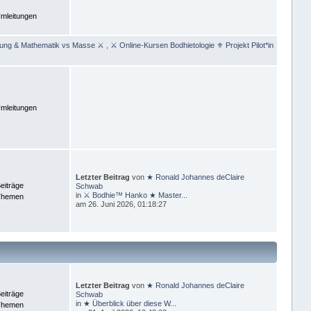
mleitungen
rung & Mathematik vs Masse ⚔
,
⚔ Online-Kursen Bodhietologie ⚜ Projekt Pilot*in
mleitungen
Letzter Beitrag
von
★ Ronald Johannes deClaire
eiträge
Schwab
in
⚔ Bodhie™ Hanko ★ Master...
Themen
am 26. Juni 2026, 01:18:27
Letzter Beitrag
von
★ Ronald Johannes deClaire
eiträge
Schwab
in
★ Überblick über diese W...
Themen