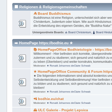
🏢 Religionen & Religionsgemeinschaften
⛺ Board Buddhismus
Buddhismus ist eine Religion, unterscheidet sich aber w
Christentum, Judentum oder Islam. Wie auch Hinduismus u
die Entwicklung des eigenen Geistes, die "Buddha-Natur"
Untergeordnete Boards
:
⛪ Board Christentum
,
🛕 Board Hindu
➡️ HomePage https://bodhie.eu ★
📚 HomePageOffice Bodhietologie - https://bo
Willkommen! - Hier befinden sich korrekte, übergeordnete,
zulernen und zu studieren; sich gesund und natürlich zu ern
zu leben (Überleben) und weiter konstrukiv, kommunikativ
Moderator:
★ Ronald Johannes deClaire Schwab
★ HomePageOffice Community & Forum https:
★ Die folgenden Informationen sind absolut kostenlos un
Selbstentwicklung und Selbstbestimmung! Hier befinden si
zu bilden und zu studieren; sich gesund und natürlich zu er
bleiben!
Moderator:
★ Ronald Johannes deClaire Schwab
📲 bodhie.eu/chat
Moderator:
★ Ronald Johannes deClaire Schwab
🌄 ULC Galerie - Projekt Lepsica