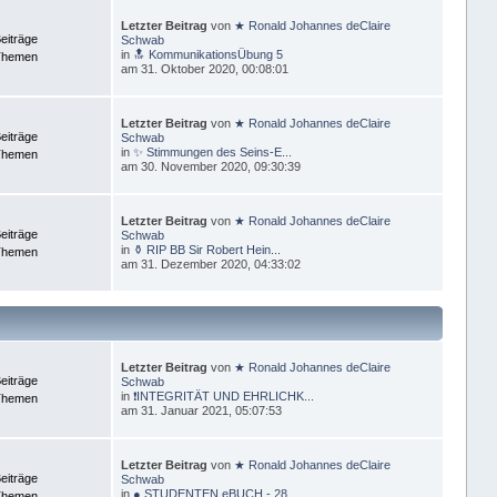
Letzter Beitrag
von
★ Ronald Johannes deClaire
eiträge
Schwab
in
🔝 KommunikationsÜbung 5
Themen
am 31. Oktober 2020, 00:08:01
Letzter Beitrag
von
★ Ronald Johannes deClaire
eiträge
Schwab
in
✨ Stimmungen des Seins-E...
Themen
am 30. November 2020, 09:30:39
Letzter Beitrag
von
★ Ronald Johannes deClaire
eiträge
Schwab
in
⚱ RIP BB Sir Robert Hein...
Themen
am 31. Dezember 2020, 04:33:02
Letzter Beitrag
von
★ Ronald Johannes deClaire
eiträge
Schwab
in
❗INTEGRITÄT UND EHRLICHK...
Themen
am 31. Januar 2021, 05:07:53
Letzter Beitrag
von
★ Ronald Johannes deClaire
eiträge
Schwab
in
● STUDENTEN eBUCH - 28 ...
Themen