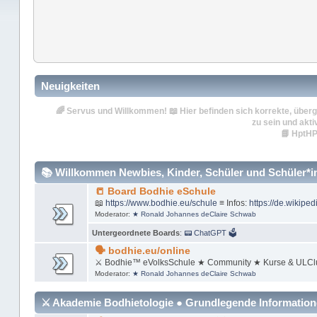
Neuigkeiten
🌈
Servus und Willkommen!
📖 Hier befinden sich korrekte, überg
zu sein und akti
📘
HptHP
📚 Willkommen Newbies, Kinder, Schüler und Schüler*inn
📒 Board Bodhie eSchule
📖
https://www.bodhie.eu/schule
≡ Infos:
https://de.wikiped
Moderator:
★ Ronald Johannes deClaire Schwab
Untergeordnete Boards
:
📟 ChatGPT 🗳
🗣 bodhie.eu/online
⚔ Bodhie™ eVolksSchule ★ Community ★ Kurse & ULCl
Moderator:
★ Ronald Johannes deClaire Schwab
⚔ Akademie Bodhietologie ● Grundlegende Informatio