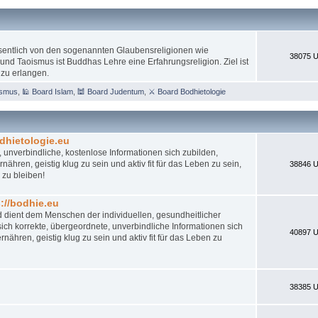
esentlich von den sogenannten Glaubensreligionen wie
38075 U
nd Taoismus ist Buddhas Lehre eine Erfahrungsreligion. Ziel ist
 zu erlangen.
ismus
,
🕌 Board Islam
,
🕍 Board Judentum
,
⚔ Board Bodhietologie
dhietologie.eu
 unverbindliche, kostenlose Informationen sich zubilden,
ähren, geistig klug zu sein und aktiv fit für das Leben zu sein,
38846 U
 zu bleiben!
//bodhie.eu
d dient dem Menschen der individuellen, gesundheitlicher
ch korrekte, übergeordnete, unverbindliche Informationen sich
40897 U
nähren, geistig klug zu sein und aktiv fit für das Leben zu
38385 U