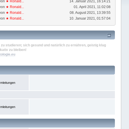
von
★ Ronald...
14. Januar 2021, 16:14:21
von
★ Ronald...
01. April 2021, 11:02:08
von
★ Ronald...
08. August 2021, 13:39:55
von
★ Ronald...
10. Januar 2021, 01:57:04
zu studieren; sich gesund und natürlich zu ernähren, geistig klug
kativ zu bleiben!
tologie.eu
mleitungen
mleitungen