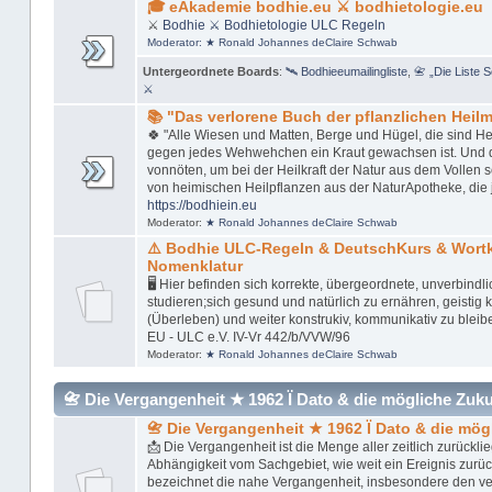
🎓 eAkademie bodhie.eu ⚔ bodhietologie.eu
⚔
Bodhie
⚔ Bodhietologie
ULC Regeln
Moderator:
★ Ronald Johannes deClaire Schwab
Untergeordnete Boards
:
🛰 Bodhieeumailingliste
,
📇 „Die Liste 
⚔
📚 "Das verlorene Buch der pflanzlichen Heilmi
🍀 "Alle Wiesen und Matten, Berge und Hügel, die sind Her
gegen jedes Wehwehchen ein Kraut gewachsen ist. Und das 
vonnöten, um bei der Heilkraft der Natur aus dem Vollen 
von heimischen Heilpflanzen aus der NaturApotheke, die 
https://bodhiein.eu
Moderator:
★ Ronald Johannes deClaire Schwab
⚠️ Bodhie ULC-Regeln & DeutschKurs & Wor
Nomenklatur
🖥 Hier befinden sich korrekte, übergeordnete, unverbindl
studieren;sich gesund und natürlich zu ernähren, geistig kl
(Überleben) und weiter konstrukiv, kommunikativ zu bleib
EU - ULC e.V. IV-Vr 442/b/VVW/96
Moderator:
★ Ronald Johannes deClaire Schwab
📇 Die Vergangenheit ★ 1962 Ï Dato & die mögliche Zukunft
📇 Die Vergangenheit ★ 1962 Ï Dato & die mög
📩 Die Vergangenheit ist die Menge aller zeitlich zurückl
Abhängigkeit vom Sachgebiet, wie weit ein Ereignis zurü
bezeichnet die nahe Vergangenheit, insbesondere den v