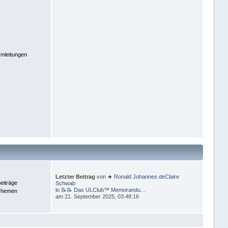
mleitungen
Letzter Beitrag
von
★ Ronald Johannes deClaire
eiträge
Schwab
in
📝📝 Das ULClub™ Memorandu...
Themen
am 21. September 2025, 03:48:16