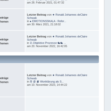
am 28. Februar 2021, 01:47:32
Letzter Beitrag
von
★ Ronald Johannes deClaire
eiträge
Schwab
in
● EMOTIONSSKALA - Refer...
Themen
am 30. März 2021, 21:18:02
Letzter Beitrag
von
★ Ronald Johannes deClaire
eiträge
Schwab
in
☡.Objektive Prozesse 🐇🐇 ...
Themen
am 20. November 2022, 16:42:05
Letzter Beitrag
von
★ Ronald Johannes deClaire
eiträge
Schwab
in
📕 📗 📙 Wortklärung als S...
Themen
am 10. November 2023, 14:44:22