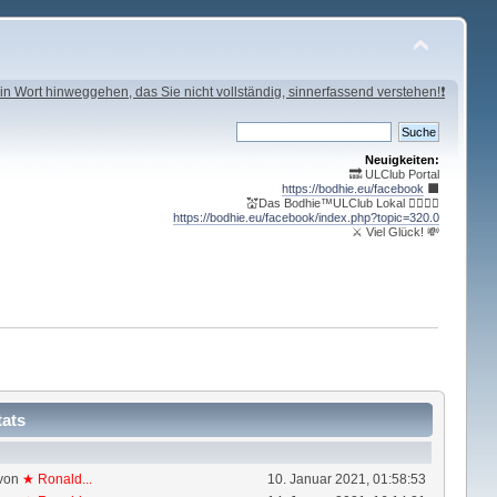
in Wort hinweggehen, das Sie nicht vollständig, sinnerfassend verstehen!❗
Neuigkeiten:
🔜 ULClub Portal
https://bodhie.eu/facebook
⬛️
💒Das Bodhie™ULClub Lokal 🤹‍♀️🤹‍♂️
https://bodhie.eu/facebook/index.php?topic=320.0
⚔ Viel Glück! 💸
tats
von
★ Ronald...
10. Januar 2021, 01:58:53