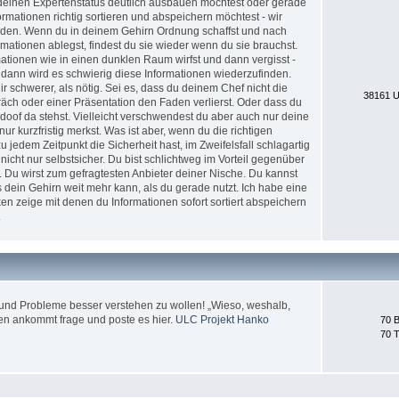
nd deinen Expertenstatus deutlich ausbauen möchtest oder gerade
formationen richtig sortieren und abspeichern möchtest - wir
erden. Wenn du in deinem Gehirn Ordnung schaffst und nach
ationen ablegst, findest du sie wieder wenn du sie brauchst.
tionen wie in einen dunklen Raum wirfst und dann vergisst -
 dann wird es schwierig diese Informationen wiederzufinden.
 schwerer, als nötig. Sei es, dass du deinem Chef nicht die
38161 U
äch oder einer Präsentation den Faden verlierst. Oder dass du
doof da stehst. Vielleicht verschwendest du aber auch nur deine
nur kurzfristig merkst. Was ist aber, wenn du die richtigen
jedem Zeitpunkt die Sicherheit hast, im Zweifelsfall schlagartig
icht nur selbstsicher. Du bist schlichtweg im Vorteil gegenüber
. Du wirst zum gefragtesten Anbieter deiner Nische. Du kannst
 dein Gehirn weit mehr kann, als du gerade nutzt. Ich habe eine
en zeige mit denen du Informationen sofort sortiert abspeichern
.
und Probleme besser verstehen zu wollen! „Wieso, weshalb,
en ankommt frage und poste es hier.
ULC Projekt Hanko
70 B
70 