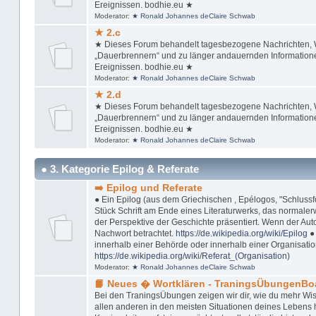
Ereignissen. bodhie.eu ★
Moderator:
★ Ronald Johannes deClaire Schwab
★ 2.c
★ Dieses Forum behandelt tagesbezogene Nachrichten, Wi
„Dauerbrennern“ und zu länger andauernden Informationen
Ereignissen. bodhie.eu ★
Moderator:
★ Ronald Johannes deClaire Schwab
★ 2.d
★ Dieses Forum behandelt tagesbezogene Nachrichten, Wi
„Dauerbrennern“ und zu länger andauernden Informationen
Ereignissen. bodhie.eu ★
Moderator:
★ Ronald Johannes deClaire Schwab
● 3. Kategorie Epilog & Referate
➡️ Epilog und Referate
● Ein Epilog (aus dem Griechischen , Epélogos, "Schlussfol
Stück Schrift am Ende eines Literaturwerks, das normaler
der Perspektive der Geschichte präsentiert. Wenn der Autor
Nachwort betrachtet.
https://de.wikipedia.org/wiki/Epilog
● 
innerhalb einer Behörde oder innerhalb einer Organisation
https://de.wikipedia.org/wiki/Referat_(Organisation)
Moderator:
★ Ronald Johannes deClaire Schwab
📙 Neues � Wortklären - TraningsÜbungenBo
Bei den TraningsÜbungen zeigen wir dir, wie du mehr Wis
allen anderen in den meisten Situationen deines Lebens ha