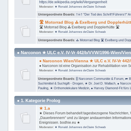
https://de.wikipedia.org/wiki/Vergangenheit
Moderator:
★ Ronald Johannes deClaire Schwab
Untergeordnete Boards
:
†☠† "Der Tod des Schrif†Führers†" A
🛣 Motorrad Blog ⛪ Exelberg und Dopplerhütt
🛣 Motorrad Blog ⛪ Exelberg und Dopplerhütte 🛣
Moderator:
★ Ronald Johannes deClaire Schwab
Untergeordnete Boards
:
⛪ Motorrad Blog 🛣 Exelberg und Dopp
● Narconon ★ ULC e.V. IV-Vr 442/b/VVW/1996-Wien/Vien
● Narconon Wien/Vienna ★ ULC e.V. IV-Vr 442
● Narconon ist eine Organisation zur Rehabilitation von 
Moderator:
★ Ronald Johannes deClaire Schwab
Untergeordnete Boards
:
🎚 Narconon Communitie & Forum
,
➦ B
Suchtmittel & Suchtgift - Drogen
,
★ Dr. Joel D. Wallach
,
● Narccn
Pauling
,
★ Orthomolekulare Medizin
,
● Harvey Diamond-Fit fürs 
● 1. Kategorie Prolog
★ 1.a
★ Dieses Forum behandelt tagesbezogene Nachrichten, Wi
„Dauerbrennern“ und zu länger andauernden Informationen
Ereignissen. bodhie.eu ★
Moderator:
★ Ronald Johannes deClaire Schwab