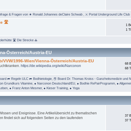
nfrage & Fragen von ★ Ronald Johannes deClaire Schwab
,
⚔ Portal Underground Life Club
e 🛣
1 B
1 
lerhütte 🛣 Die Strecke ⛪
na-Österreich/Austria-EU
/b/VVW/1996-Wien/Vienna-Österreich/Austria-EU
68 B
Suchtkranken.
https://de.wikipedia.org/wiki/Narconon
68 
oard ➦ Regeln ULC ➦ Bodhietologie
,
📕 Board Dr. Thomas Kroiss - Ganzheitsmedizin und N
on Grundkurs Vitamine
,
● Narconon Deutschland/EU
,
● Bodhie RePairProgramm
,
● Allgeme
Leben
,
● Franz Anton Mesmer
,
● Kieser Training
,
● Yoga
ssen und Ereignisse. Eine Artikelübersicht zu thematischen
37 B
 findet sich auf folgenden Seiten zu den laufenden
37 