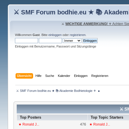
⚔ SMF Forum bodhie.eu ★ 📚 Akademi
⚔
WICHTIGE ANMERKUNG!
⚜ Achten Sie 
Willkommen
Gast
. Bitte
einloggen
oder
registrieren
.
Einloggen mit Benutzername, Passwort und Sitzungslänge
Übersicht
Hilfe
Suche
Kalender
Einloggen
Registrieren
 ⚔ SMF Forum bodhie.eu ★ 📚 Akademie Bodhietologie ⚜  ● 
⚔ SM
Top Posters
Top Topic Starters
★ Ronald J...
476
★ Ronald J...