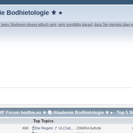
e Bodhietologie ⚜ ●
beim Studieren dieses eBuch sehr, sehr sorgfältig darauf, dass Sie niemals über e
F Forum bodhie.eu ★ 📚 Akademie Bodhietologie ⚜ ● - Top 5 S
Top Topics
466
☝Die Regeln 🚩 ULClub...
- 206854 Aufrufe