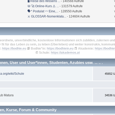
🖥 Reise des Wissens ...
- 140568 Aufrufe
📛 🚀 Online-Kurs ⚠️ ...
- 131579 Aufrufe
🗣* Postulat 〰 Eine,...
- 128550 Aufrufe
⚔ GLOSSAR-Nomenklatu...
- 124604 Aufrufe
eordnete, unverbindliche, kostenlose Informationen sich zubilden, zulernen und 
v fit für das Leben zu sein, zu leben (Überleben) und weiter konstrukiv, kommuni
:
https://bodhie.eu
📗
Bodhie*in:
https://bodhiein.eu
📕
Akademie:
https://bodhie
📒
Schule:
https://akademos.at
en, User und User*innen, Studenten, Azubies usw. ... .. .
ia.org/wiki/Schule
45652 U
ub Matura
34536 U
nen, Kurse, Forum & Community