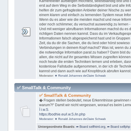
Karriereleiter aufsteigen möchtest, selbstständig bist u
erst auf dem Weg in die Selbstständigkeit bist und alle In
helfen dir zum gefragtesten Anbieter deiner Nische zu w
einem klaren und einfach zu lernenden System neue Inform
Wenn du es aber wie die meisten machst und neue Informa
oder noch schlimmer, du versuchst auswendig zu lernen -
Und mit weniger abrufbaren Informationen machst du es dir
richtigen Daten nennen kannst. Dass du im Verkaufsgespr
Informationen falsch abgespeicherst hast und in Gruppen 
Zeit, da du dir die Sachen, die du liest oder hörst sowieso 
Verbindungen in deinem Kopf machst? Was ist, wenn du zu 
die notwendige Information parat zu haben? Dann bist du n
allen, die nicht auf ihr gesamtes Wissen zugreifen können
noch heute die ersten Techniken lernen und erleben, dass
kostenlose Fallstudie aufgenommen, in der ich dir Technik
kannst und dann auch wie auf Knopfdruck abrufen kannst
Moderator:
★ Ronald Johannes deClaire Schwab
✅ SmallTalk & Community
✅ SmallTalk & Community
� Fragen stellen bedeutet, neue Erkenntnisse gewinnen 
warum?!“ Damit wir nicht vergessen, worauf es beim Lern
Ï
i.w.S.
https://bodhie.eu/i.w.S./in.php
Moderator:
★ Ronald Johannes deClaire Schwab
Untergeordnete Boards
:
➦ Board selfhtml.org
,
➦ Board selfphp