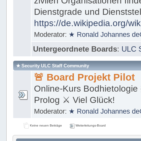
zivilen Organisationen find
Dienstgrade und Dienstste
https://de.wikipedia.org/wi
Moderator:
★ Ronald Johannes de
Untergeordnete Boards
:
ULC S
★ Security ULC Staff Community
🚨 Board Projekt Pilot
Online-Kurs Bodhietologie 
Prolog ⚔ Viel Glück!
Moderator:
★ Ronald Johannes de
Keine neuen Beiträge
Weiterleitungs-Board