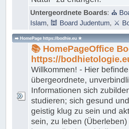
Untergeordnete Boards
:
⛪ Boa
Islam
,
🕍 Board Judentum
,
⚔ Bo
➡️ HomePage https://bodhie.eu ★
📚 HomePageOffice Bod
https://bodhietologie.e
Willkommen! - Hier befinde
übergeordnete, unverbindl
Informationen sich zubilde
studieren; sich gesund und
geistig klug zu sein und akt
sein, zu leben (Überleben) 