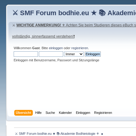
⚔ SMF Forum bodhie.eu ★ 📚 Akademie
⚔
WICHTIGE ANMERKUNG!
⚜ Achten Sie beim Studieren dieses eBuch seh
vollständig, sinnerfassend verstehen!❗
Willkommen
Gast
. Bitte
einloggen
oder
registrieren
.
Einloggen mit Benutzername, Passwort und Sitzungslänge
Übersicht
Hilfe
Suche
Kalender
Einloggen
Registrieren
 ⚔ SMF Forum bodhie.eu ★ 📚 Akademie Bodhietologie ⚜  ● 