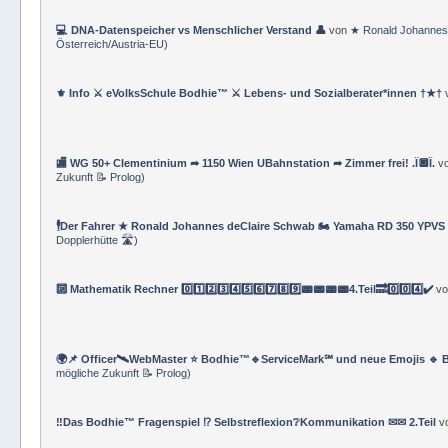
💻 DNA-Datenspeicher vs Menschlicher Verstand 👤
von
★ Ronald Johannes
Österreich/Austria-EU
)
⚜ Info ⚔ eVolksSchule Bodhie™ ⚔ Lebens- und Sozialberater*innen †★†
🏬 WG 50+ Clementinium ➦ 1150 Wien UBahnstation ➦ Zimmer frei! .Ï🔲Ï.
v
Zukunft 📝 Prolog
)
🕴Der Fahrer ★ Ronald Johannes deClaire Schwab 🏍️ Yamaha RD 350 YPVS ⌚
Dopplerhütte 🛣
)
🔟 Mathematik Rechner 0️⃣1️⃣2️⃣3️⃣4️⃣5️⃣6️⃣7️⃣8️⃣9️⃣📟📟📟📟4.Teil🔜0️⃣0️⃣4️⃣✔️
v
🌍📌 Officer🛰WebMaster ⭐️ Bodhie™🔹ServiceMark℠ und neue Emojis 🔹 
mögliche Zukunft 📝 Prolog
)
‼️Das Bodhie™ Fragenspiel ⁉️ Selbstreflexion❔Kommunikation ✉✉ 2.Teil
v