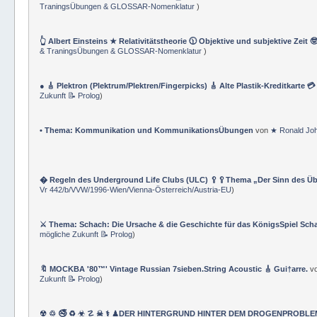
TraningsÜbungen & GLOSSAR-Nomenklatur
)
👆 Albert Einsteins ★ Relativitätstheorie 🕦 Objektive und subjektive Zeit 
& TraningsÜbungen & GLOSSAR-Nomenklatur
)
● 🎸 Plektron (Plektrum/Plektren/Fingerpicks) 🎸 Alte Plastik-Kreditkarte 
Zukunft 📝 Prolog
)
• Thema: Kommunikation und KommunikationsÜbungen
von
★ Ronald Jo
� Regeln des Underground Life Clubs (ULC) 🥄🥄Thema „Der Sinn des Ü
Vr 442/b/VVW/1996-Wien/Vienna-Österreich/Austria-EU
)
⚔ Thema: Schach: Die Ursache & die Geschichte für das KönigsSpiel Sch
mögliche Zukunft 📝 Prolog
)
🔖 MOCKBA '80™' Vintage Russian 7sieben.String Acoustic 🎸 Gui†arre.
v
Zukunft 📝 Prolog
)
☢ ♲ 🚭 ♻ ☣ ☡ ☠ ⚕ ♟DER HINTERGRUND HINTER DEM DROGENPROBLEM 🛰