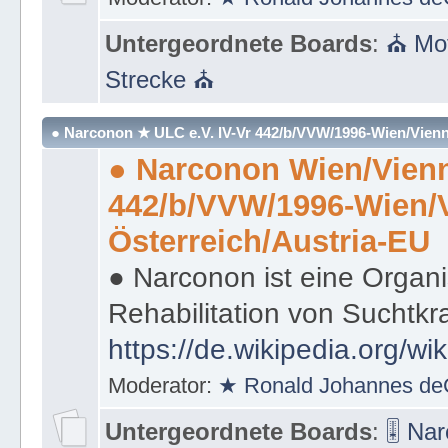
Untergeordnete Boards
:
⛪ Mot
Strecke ⛪
● Narconon ★ ULC e.V. IV-Vr 442/b/VVW/1996-Wien/Vienn
● Narconon Wien/Vienn
442/b/VVW/1996-Wien/
Österreich/Austria-EU
● Narconon ist eine Organi
Rehabilitation von Suchtkr
https://de.wikipedia.org/wi
Moderator:
★ Ronald Johannes de
Untergeordnete Boards
:
🎚 Na