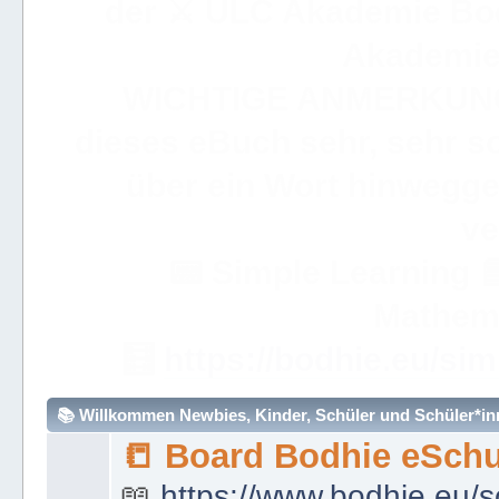
der ⚔ ULC Akademie Bo
Akademie 
WICHTIGE ANMERKUN
dieses eBuch sehr, sehr so
über ein Wort hinweggeh
ve
📟
Simple Learning

Mathem
🧮
https://bodhie.eu/sim
📚 Willkommen Newbies, Kinder, Schüler und Schüler*inne
📒 Board Bodhie eSchu
📖
https://www.bodhie.eu/s