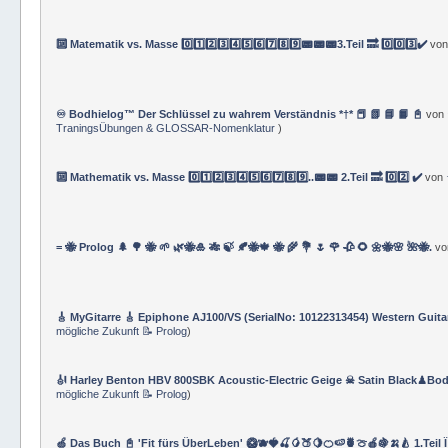
🔟 Matematik vs. Masse 0️⃣1️⃣2️⃣3️⃣4️⃣5️⃣6️⃣7️⃣8️⃣9️⃣📟📟📟3.Teil 🔜 0️⃣0️⃣3️⃣✔️
vo
♾️ Bodhielog™ Der Schlüssel zu wahrem Verständnis *†* 📕 📗 📘 📙 📓
von
TraningsÜbungen & GLOSSAR-Nomenklatur
)
🔟 Mathematik vs. Masse 0️⃣1️⃣2️⃣3️⃣4️⃣5️⃣6️⃣7️⃣8️⃣9️⃣..📟📟 2.Teil 🔜 0️⃣2️⃣ ✔️
von
= 🐝 Prolog 🌲 🌳 🐝 🌱 🌿🐝🎍 🎋 🍃 🍂🐝🍁 🐝 🌾 💐 🌷 🌹 🥀 🌻 🌼🐝🌸 🌺🐝.
v
🎸 MyGitarre 🎸 Epiphone AJ100/VS (SerialNo: 10122313454) Western Guita
mögliche Zukunft 📝 Prolog
)
🎻 Harley Benton HBV 800SBK Acoustic-Electric Geige ☠ Satin Black♟Bod
mögliche Zukunft 📝 Prolog
)
🍏 Das Buch 📓 'Fit fürs ÜberLeben' 🥝🫐🍓🍒🥭🍑🍋🍊🍉🍍🍈🍎🍇🍌🍐 1.Teil 