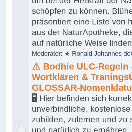
um bei der Heilkraft der N
schöpfen zu können. Blüh
präsentiert eine Liste von
aus der NaturApotheke, di
auf natürliche Weise linder
Moderator:
★ Ronald Johannes de
⚠️ Bodhie ULC-Regeln
Wortklären & Traning
GLOSSAR-Nomenklatu
🖥 Hier befinden sich korre
unverbindliche, kostenlose
zubilden, zulernen und zu 
und natürlich zu ernähren, 