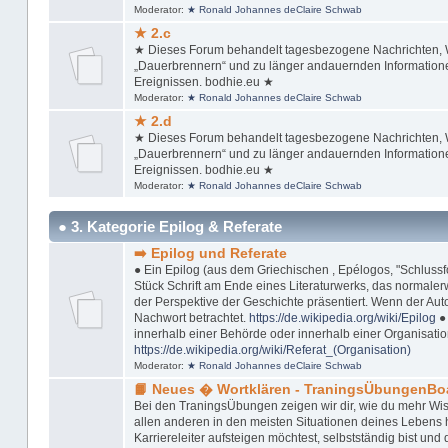
Moderator:
★ Ronald Johannes deClaire Schwab
★ 2.c
★ Dieses Forum behandelt tagesbezogene Nachrichten, Wi
„Dauerbrennern“ und zu länger andauernden Informationen
Ereignissen. bodhie.eu ★
Moderator:
★ Ronald Johannes deClaire Schwab
★ 2.d
★ Dieses Forum behandelt tagesbezogene Nachrichten, Wi
„Dauerbrennern“ und zu länger andauernden Informationen
Ereignissen. bodhie.eu ★
Moderator:
★ Ronald Johannes deClaire Schwab
● 3. Kategorie Epilog & Referate
➡️ Epilog und Referate
● Ein Epilog (aus dem Griechischen , Epélogos, "Schlussfol
Stück Schrift am Ende eines Literaturwerks, das normaler
der Perspektive der Geschichte präsentiert. Wenn der Autor
Nachwort betrachtet.
https://de.wikipedia.org/wiki/Epilog
● 
innerhalb einer Behörde oder innerhalb einer Organisation
https://de.wikipedia.org/wiki/Referat_(Organisation)
Moderator:
★ Ronald Johannes deClaire Schwab
📙 Neues � Wortklären - TraningsÜbungenBo
Bei den TraningsÜbungen zeigen wir dir, wie du mehr Wis
allen anderen in den meisten Situationen deines Lebens ha
Karriereleiter aufsteigen möchtest, selbstständig bist u