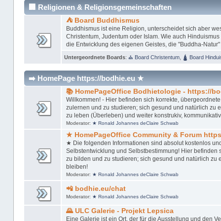
🏢 Religionen & Religionsgemeinschaften
⛺ Board Buddhismus
Buddhismus ist eine Religion, unterscheidet sich aber w
Christentum, Judentum oder Islam. Wie auch Hinduismus u
die Entwicklung des eigenen Geistes, die "Buddha-Natur"
Untergeordnete Boards
:
⛪ Board Christentum
,
🛕 Board Hindu
➡️ HomePage https://bodhie.eu ★
📚 HomePageOffice Bodhietologie - https://bo
Willkommen! - Hier befinden sich korrekte, übergeordnete,
zulernen und zu studieren; sich gesund und natürlich zu ern
zu leben (Überleben) und weiter konstrukiv, kommunikativ
Moderator:
★ Ronald Johannes deClaire Schwab
★ HomePageOffice Community & Forum https:
★ Die folgenden Informationen sind absolut kostenlos un
Selbstentwicklung und Selbstbestimmung! Hier befinden si
zu bilden und zu studieren; sich gesund und natürlich zu er
bleiben!
Moderator:
★ Ronald Johannes deClaire Schwab
📲 bodhie.eu/chat
Moderator:
★ Ronald Johannes deClaire Schwab
🌄 ULC Galerie - Projekt Lepsica
Eine Galerie ist ein Ort, der für die Ausstellung und den