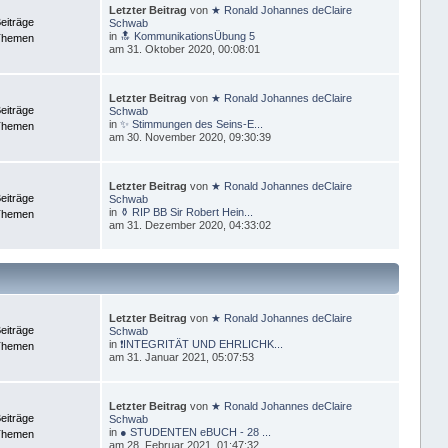
Letzter Beitrag
von
★ Ronald Johannes deClaire
eiträge
Schwab
in
🔝 KommunikationsÜbung 5
Themen
am 31. Oktober 2020, 00:08:01
Letzter Beitrag
von
★ Ronald Johannes deClaire
eiträge
Schwab
in
✨ Stimmungen des Seins-E...
Themen
am 30. November 2020, 09:30:39
Letzter Beitrag
von
★ Ronald Johannes deClaire
eiträge
Schwab
in
⚱ RIP BB Sir Robert Hein...
Themen
am 31. Dezember 2020, 04:33:02
Letzter Beitrag
von
★ Ronald Johannes deClaire
eiträge
Schwab
in
❗INTEGRITÄT UND EHRLICHK...
Themen
am 31. Januar 2021, 05:07:53
Letzter Beitrag
von
★ Ronald Johannes deClaire
eiträge
Schwab
in
● STUDENTEN eBUCH - 28 ...
Themen
am 28. Februar 2021, 01:47:32