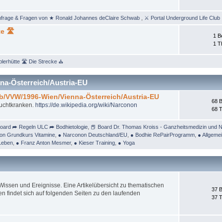
nfrage & Fragen von ★ Ronald Johannes deClaire Schwab
,
⚔ Portal Underground Life Club
e 🛣
1 B
1 
lerhütte 🛣 Die Strecke ⛪
na-Österreich/Austria-EU
/b/VVW/1996-Wien/Vienna-Österreich/Austria-EU
68 B
Suchtkranken.
https://de.wikipedia.org/wiki/Narconon
68 
oard ➦ Regeln ULC ➦ Bodhietologie
,
📕 Board Dr. Thomas Kroiss - Ganzheitsmedizin und N
on Grundkurs Vitamine
,
● Narconon Deutschland/EU
,
● Bodhie RePairProgramm
,
● Allgeme
Leben
,
● Franz Anton Mesmer
,
● Kieser Training
,
● Yoga
ssen und Ereignisse. Eine Artikelübersicht zu thematischen
37 B
 findet sich auf folgenden Seiten zu den laufenden
37 