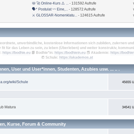
📛 🚀 Online-Kurs ⚠️ ...
- 131592 Aufrufe
🗣* Postulat 〰 Eine,...
- 128572 Aufrufe
⚔ GLOSSAR-Nomenklatu...
- 124615 Aufrufe
eordnete, unverbindliche, kostenlose Informationen sich zubilden, zulernen und 
v fit für das Leben zu sein, zu leben (Überleben) und weiter konstrukiv, kommuni
:
https://bodhie.eu
📗
Bodhie*in:
https://bodhiein.eu
📕
Akademie:
https://bodhie
📒
Schule:
https://akademos.at
en, User und User*innen, Studenten, Azubies usw. ... .. .
ia.org/wiki/Schule
45655 U
ub Matura
34541 U
nen, Kurse, Forum & Community