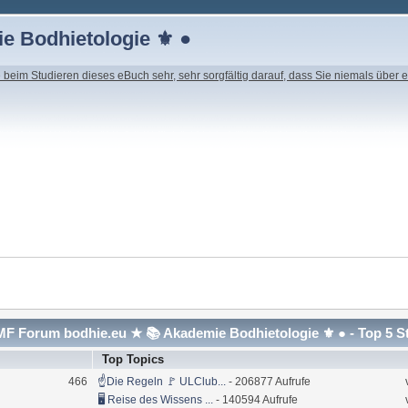
e Bodhietologie ⚜ ●
beim Studieren dieses eBuch sehr, sehr sorgfältig darauf, dass Sie niemals über e
F Forum bodhie.eu ★ 📚 Akademie Bodhietologie ⚜ ● - Top 5 S
Top Topics
466
☝Die Regeln 🚩 ULClub...
- 206877 Aufrufe
🖥 Reise des Wissens ...
- 140594 Aufrufe