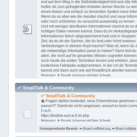
erst auf dem Weg in die Selbstständigkeit bist und alle In
helfen dir zum gefragtesten Anbieter deiner Nische zu w
einem klaren und einfach zu lernenden System neue Inform
Wenn du es aber wie die meisten machst und neue Informa
oder noch schlimmer, du versuchst auswendig zu lernen -
Und mit weniger abrufbaren Informationen machst du es dir
richtigen Daten nennen kannst. Dass du im Verkaufsgespr
Informationen falsch abgespeicherst hast und in Gruppen 
Zeit, da du dir die Sachen, die du liest oder hörst sowieso 
Verbindungen in deinem Kopf machst? Was ist, wenn du zu 
die notwendige Information parat zu haben? Dann bist du n
allen, die nicht auf ihr gesamtes Wissen zugreifen können
noch heute die ersten Techniken lernen und erleben, dass
kostenlose Fallstudie aufgenommen, in der ich dir Technik
kannst und dann auch wie auf Knopfdruck abrufen kannst
Moderator:
★ Ronald Johannes deClaire Schwab
✅ SmallTalk & Community
✅ SmallTalk & Community
� Fragen stellen bedeutet, neue Erkenntnisse gewinnen 
warum?!“ Damit wir nicht vergessen, worauf es beim Lern
Ï
i.w.S.
https://bodhie.eu/i.w.S./in.php
Moderator:
★ Ronald Johannes deClaire Schwab
Untergeordnete Boards
:
➦ Board selfhtml.org
,
➦ Board selfphp