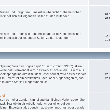
ssen und Ereignisse. Eine Artikelübersicht zu thematischen
28 B
 findet sich auf folgenden Seiten zu den laufenden
28 
ssen und Ereignisse. Eine Artikelübersicht zu thematischen
22 B
 findet sich auf folgenden Seiten zu den laufenden
21 
gerung" aus den Logos " epi", "zusätzlich" und "Wort") ist ein
weise dazu verwendet wird, das Werk zu schließen. Es wird aus
 einspringt und direkt mit dem Leser spricht, wird das besser als
12 B
Ein Referat ist ein bestimmtes Sach- oder Aufgabengebiet, das
12 
 in deren Struktur eingebunden ist.
ard
sen schneller abrufen kannst und damit einen Vorteil gegenüber
st. Egal ob du als Arbeiter oder Angestellter auf der
nd deinen Expertenstatus deutlich ausbauen möchtest oder gerade