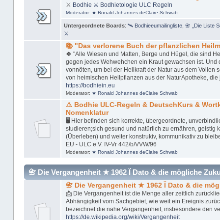
⚔
Bodhie
⚔ Bodhietologie
ULC Regeln
Moderator:
★ Ronald Johannes deClaire Schwab
Untergeordnete Boards
:
🛰 Bodhieeumailingliste
,
📇 „Die Liste 
⚔
📚 "Das verlorene Buch der pflanzlichen Heilmi
🍀 "Alle Wiesen und Matten, Berge und Hügel, die sind Her
gegen jedes Wehwehchen ein Kraut gewachsen ist. Und das 
vonnöten, um bei der Heilkraft der Natur aus dem Vollen 
von heimischen Heilpflanzen aus der NaturApotheke, die 
https://bodhiein.eu
Moderator:
★ Ronald Johannes deClaire Schwab
⚠️ Bodhie ULC-Regeln & DeutschKurs & Wor
Nomenklatur
🖥 Hier befinden sich korrekte, übergeordnete, unverbindl
studieren;sich gesund und natürlich zu ernähren, geistig kl
(Überleben) und weiter konstrukiv, kommunikativ zu bleib
EU - ULC e.V. IV-Vr 442/b/VVW/96
Moderator:
★ Ronald Johannes deClaire Schwab
📇 Die Vergangenheit ★ 1962 Ï Dato & die mögliche Zukunft
📇 Die Vergangenheit ★ 1962 Ï Dato & die mög
📩 Die Vergangenheit ist die Menge aller zeitlich zurückl
Abhängigkeit vom Sachgebiet, wie weit ein Ereignis zurü
bezeichnet die nahe Vergangenheit, insbesondere den v
https://de.wikipedia.org/wiki/Vergangenheit