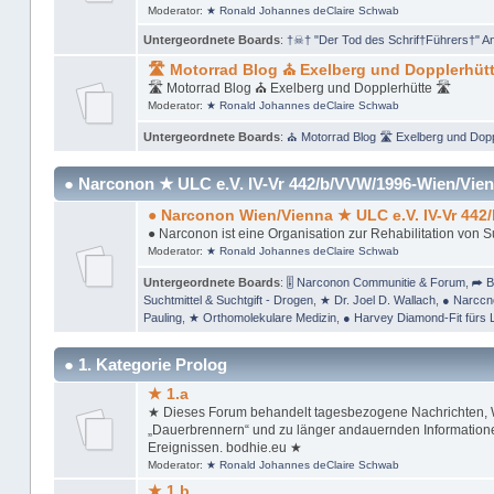
Moderator:
★ Ronald Johannes deClaire Schwab
Untergeordnete Boards
:
†☠† "Der Tod des Schrif†Führers†" A
🛣 Motorrad Blog ⛪ Exelberg und Dopplerhütt
🛣 Motorrad Blog ⛪ Exelberg und Dopplerhütte 🛣
Moderator:
★ Ronald Johannes deClaire Schwab
Untergeordnete Boards
:
⛪ Motorrad Blog 🛣 Exelberg und Dopp
● Narconon ★ ULC e.V. IV-Vr 442/b/VVW/1996-Wien/Vien
● Narconon Wien/Vienna ★ ULC e.V. IV-Vr 442
● Narconon ist eine Organisation zur Rehabilitation von 
Moderator:
★ Ronald Johannes deClaire Schwab
Untergeordnete Boards
:
🎚 Narconon Communitie & Forum
,
➦ B
Suchtmittel & Suchtgift - Drogen
,
★ Dr. Joel D. Wallach
,
● Narccn
Pauling
,
★ Orthomolekulare Medizin
,
● Harvey Diamond-Fit fürs 
● 1. Kategorie Prolog
★ 1.a
★ Dieses Forum behandelt tagesbezogene Nachrichten, Wi
„Dauerbrennern“ und zu länger andauernden Informationen
Ereignissen. bodhie.eu ★
Moderator:
★ Ronald Johannes deClaire Schwab
★ 1.b