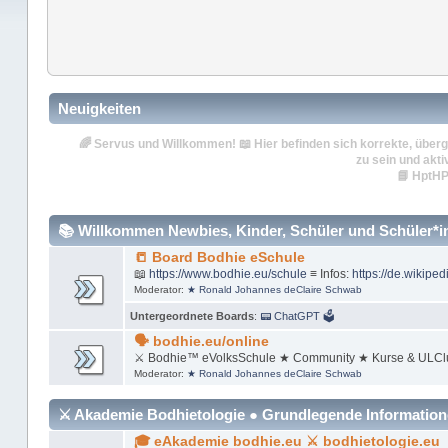
Neuigkeiten
🌈
Servus und Willkommen!
📖 Hier befinden sich korrekte, überg
zu sein und akti
📘
HptHP
📚 Willkommen Newbies, Kinder, Schüler und Schüler*inn
📒 Board Bodhie eSchule
📖
https://www.bodhie.eu/schule
≡ Infos:
https://de.wikiped
Moderator:
★ Ronald Johannes deClaire Schwab
Untergeordnete Boards
:
📟 ChatGPT 🗳
🗣 bodhie.eu/online
⚔ Bodhie™ eVolksSchule ★ Community ★ Kurse & ULCl
Moderator:
★ Ronald Johannes deClaire Schwab
⚔ Akademie Bodhietologie ● Grundlegende Informatio
🎓 eAkademie bodhie.eu ⚔ bodhietologie.eu