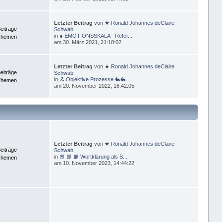
Letzter Beitrag
von
★ Ronald Johannes deClaire
eiträge
Schwab
in
● EMOTIONSSKALA - Refer...
Themen
am 30. März 2021, 21:18:02
Letzter Beitrag
von
★ Ronald Johannes deClaire
eiträge
Schwab
in
☡.Objektive Prozesse 🐇🐇 ...
Themen
am 20. November 2022, 16:42:05
Letzter Beitrag
von
★ Ronald Johannes deClaire
eiträge
Schwab
in
📕 📗 📙 Wortklärung als S...
Themen
am 10. November 2023, 14:44:22