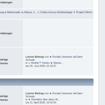
mleitungen
rung & Mathematik vs Masse ⚔
,
⚔ Online-Kursen Bodhietologie ⚜ Projekt Pilot*in
mleitungen
Letzter Beitrag
von
★ Ronald Johannes deClaire
eiträge
Schwab
in
⚔ Bodhie™ Hanko ★ Master...
Themen
am 26. Juni 2026, 01:18:27
Letzter Beitrag
von
★ Ronald Johannes deClaire
eiträge
Schwab
in
★ Überblick über diese W...
Themen
am 21. April 2026, 10:42:03