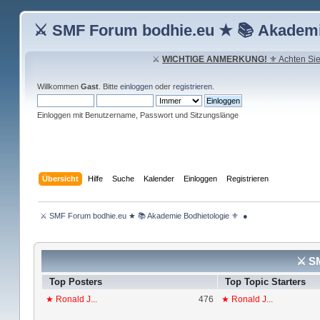
⚔ SMF Forum bodhie.eu ★ 📚 Akademi
⚔
WICHTIGE ANMERKUNG!
⚜ Achten Sie 
Willkommen
Gast
. Bitte
einloggen
oder
registrieren
.
Einloggen mit Benutzername, Passwort und Sitzungslänge
Übersicht
Hilfe
Suche
Kalender
Einloggen
Registrieren
 ⚔ SMF Forum bodhie.eu ★ 📚 Akademie Bodhietologie ⚜  ● 
⚔ SM
Top Posters
Top Topic Starters
★ Ronald J...
476
★ Ronald J...