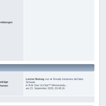
mleitungen
Letzter Beitrag
von
★ Ronald Johannes deClaire
eiträge
Schwab
in
📝📝 Das ULClub™ Memorandu...
Themen
am 21. September 2025, 03:48:16