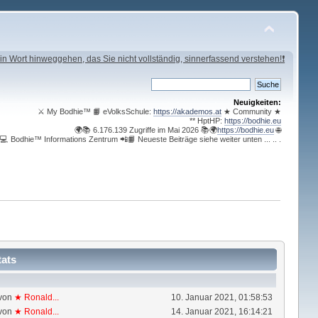
in Wort hinweggehen, das Sie nicht vollständig, sinnerfassend verstehen!❗
Neuigkeiten:
⚔ My Bodhie™ 📙 eVolksSchule:
https://akademos.at
★ Community ★
** HptHP:
https://bodhie.eu
🌍📚 6.176.139 Zugriffe im Mai 2026 📚🌍
https://bodhie.eu
🌐
💻 Bodhie™ Informations Zentrum 📲📙 Neueste Beiträge siehe weiter unten ... .. .
tats
von
★ Ronald...
10. Januar 2021, 01:58:53
von
★ Ronald...
14. Januar 2021, 16:14:21