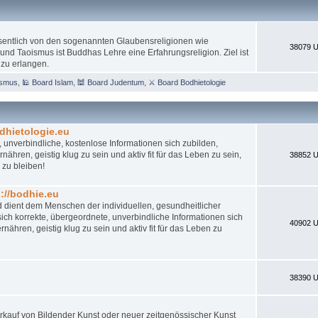
esentlich von den sogenannten Glaubensreligionen wie
38079 U
nd Taoismus ist Buddhas Lehre eine Erfahrungsreligion. Ziel ist
 zu erlangen.
ismus
,
🕌 Board Islam
,
🕍 Board Judentum
,
⚔ Board Bodhietologie
dhietologie.eu
 unverbindliche, kostenlose Informationen sich zubilden,
ähren, geistig klug zu sein und aktiv fit für das Leben zu sein,
38852 U
 zu bleiben!
//bodhie.eu
d dient dem Menschen der individuellen, gesundheitlicher
ch korrekte, übergeordnete, unverbindliche Informationen sich
40902 U
nähren, geistig klug zu sein und aktiv fit für das Leben zu
38390 U
 Verkauf von Bildender Kunst oder neuer zeitgenössischer Kunst