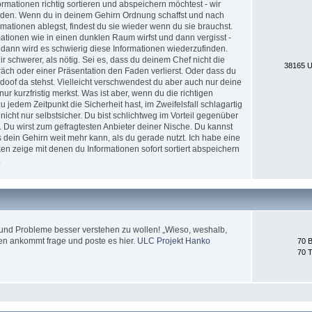
formationen richtig sortieren und abspeichern möchtest - wir
erden. Wenn du in deinem Gehirn Ordnung schaffst und nach
ationen ablegst, findest du sie wieder wenn du sie brauchst.
tionen wie in einen dunklen Raum wirfst und dann vergisst -
 dann wird es schwierig diese Informationen wiederzufinden.
 schwerer, als nötig. Sei es, dass du deinem Chef nicht die
38165 U
äch oder einer Präsentation den Faden verlierst. Oder dass du
doof da stehst. Vielleicht verschwendest du aber auch nur deine
nur kurzfristig merkst. Was ist aber, wenn du die richtigen
jedem Zeitpunkt die Sicherheit hast, im Zweifelsfall schlagartig
icht nur selbstsicher. Du bist schlichtweg im Vorteil gegenüber
. Du wirst zum gefragtesten Anbieter deiner Nische. Du kannst
 dein Gehirn weit mehr kann, als du gerade nutzt. Ich habe eine
en zeige mit denen du Informationen sofort sortiert abspeichern
.
und Probleme besser verstehen zu wollen! „Wieso, weshalb,
en ankommt frage und poste es hier.
ULC Projekt Hanko
70 B
70 