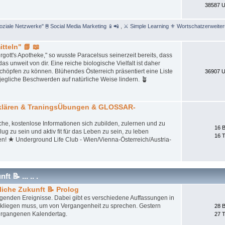
38587 U
Soziale Netzwerke" 🖲 Social Media Marketing 📱📲
,
⚔ Simple Learning ⚜ Wortschatzerweite
tteln" 📗 📖
gott's Apotheke," so wusste Paracelsus seinerzeit bereits, dass
unweit von dir. Eine reiche biologische Vielfalt ist daher
schöpfen zu können. Blühendes Österreich präsentiert eine Liste
36907 U
jegliche Beschwerden auf natürliche Weise lindern. 🪴
tklären & TraningsÜbungen & GLOSSAR-
iche, kostenlose Informationen sich zubilden, zulernen und zu
16 B
ug zu sein und aktiv fit für das Leben zu sein, zu leben
16 
en! ★ Underground Life Club - Wien/Vienna-Österreich/Austria-
 📝 ... .. .
liche Zukunft 📝 Prolog
iegenden Ereignisse. Dabei gibt es verschiedene Auffassungen in
ckliegen muss, um von Vergangenheit zu sprechen. Gestern
28 B
ergangenen Kalendertag.
27 