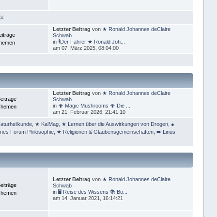
 ⚔
Letzter Beitrag
von
★ Ronald Johannes deClaire
eiträge
Schwab
in
🕴Der Fahrer ★ Ronald Joh...
Themen
am 07. März 2025, 08:04:00
Letzter Beitrag
von
★ Ronald Johannes deClaire
eiträge
Schwab
in
🍄 Magic Mushrooms 🍄 Die ...
Themen
am 21. Februar 2026, 21:41:10
aturheilkunde
,
★ KalMag
,
★ Lernen über die Auswirkungen von Drogen
,
●
ines Forum Philosophie
,
★ Religionen & Glaubensgemeinschaften
,
➡️ Linus
Letzter Beitrag
von
★ Ronald Johannes deClaire
eiträge
Schwab
in
🖥 Reise des Wissens 📚 Bo...
Themen
am 14. Januar 2021, 16:14:21