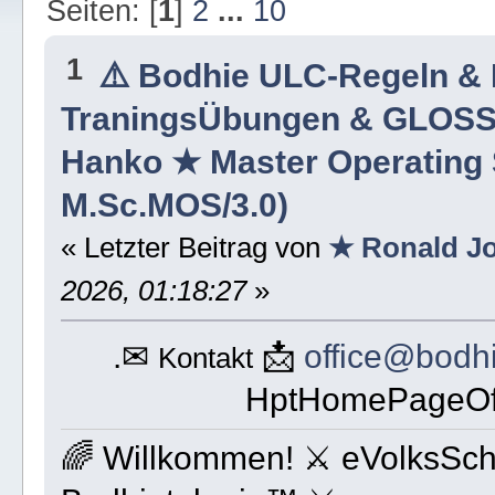
Seiten: [
1
]
2
...
10
1
⚠️ Bodhie ULC-Regeln &
TraningsÜbungen & GLOS
Hanko ★ Master Operatin
M.Sc.MOS/3.0)
« Letzter Beitrag von
★ Ronald J
2026, 01:18:27
»
.✉
📩
office@bodh
Kontakt
HptHomePageOff
🌈 Willkommen! ⚔ eVolksSc