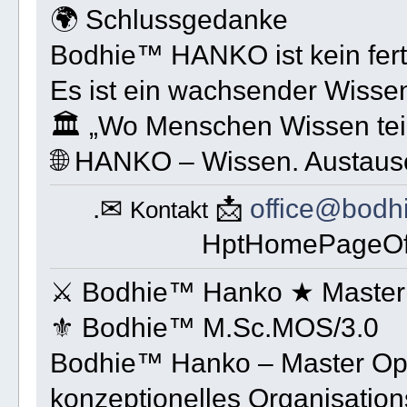
🌍 Schlussgedanke
Bodhie™ HANKO ist kein fert
Es ist ein wachsender Wisse
🏛 „Wo Menschen Wissen teil
🌐 HANKO – Wissen. Austausc
.✉
📩
office@bodh
Kontakt
HptHomePageOff
⚔ Bodhie™ Hanko ★ Master 
⚜ Bodhie™ M.Sc.MOS/3.0
Bodhie™ Hanko – Master Ope
konzeptionelles Organisatio