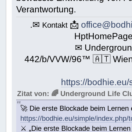
Verantwortung.
.✉
📩
office@bodh
Kontakt
HptHomePageO
✉ Undergroun
442/b/VVW/96™ 🇦🇹 Wien/
https://bodhie.eu/
Zitat von: 🌈 Underground Life 
🚀 Die erste Blockade beim Lernen 
https://bodhie.eu/simple/index.php/t
⚔️ „Die erste Blockade beim Lernen e