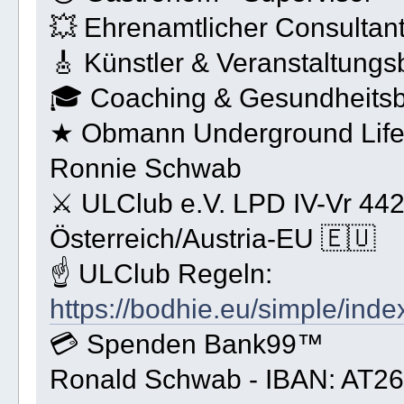
💥 Ehrenamtlicher Consultan
🎸 Künstler & Veranstaltungs
🎓 Coaching & Gesundheitsbe
★ Obmann Underground Life 
Ronnie Schwab
⚔ ULClub e.V. LPD IV-Vr 44
Österreich/Austria-EU 🇪🇺
☝ ULClub Regeln:
https://bodhie.eu/simple/inde
💳 Spenden Bank99™
Ronald Schwab - IBAN: AT2