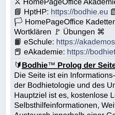
⚔ HomePageOffice Akademie
📘 HptHP:
https://bodhie.eu

🏳 HomePageOffice Kadetten
Wortklären 🚩 Übungen ⌘
📙 eSchule:
https://akademos
📕 eAkademie:
https://bodhie
🔰
Bodhie
™
Prolog der Seit
Die Seite ist ein Information
der Bodhietologie und des Un
Hauptziel ist es, kostenlose L
Selbsthilfeinformationen, We