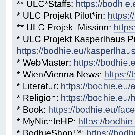
** ULC*Staffs:
https://bodhie
* ULC Projekt Pilot*in:
https:/
** ULC Projekt Mission:
https
* ULC Projekt Kasperlhaus Pil
https://bodhie.eu/kasperlhau
* WebMaster:
https://bodhie.
* Wien/Vienna News:
https:/
* Literatur:
https://bodhie.eu/
* Religion:
https://bodhie.eu/
* Book:
https://bodhie.eu/fac
* MyNichteHP:
https://bodhi
* BodhieShop™:
https://bod