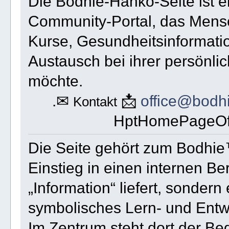
Die Bodhie-Hanko-Seite ist ei
Community-Portal, das Mens
Kurse, Gesundheitsinformati
Austausch bei ihrer persönli
möchte.
.✉
📩
office@bodh
Kontakt
HptHomePageOff
Die Seite gehört zum Bodhie
Einstieg in einen internen Ber
„Information“ liefert, sondern
symbolisches Lern- und Entwic
Im Zentrum steht dort der Be