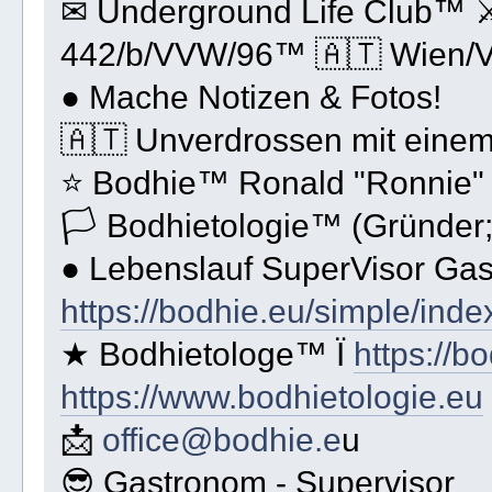
✉ Underground Life Club™ ⚔
442/b/VVW/96™ 🇦🇹 Wien/Vi
● Mache Notizen & Fotos!
🇦🇹 Unverdrossen mit einem
⭐️ Bodhie™ Ronald "Ronnie"
🏳 Bodhietologie™ (Gründer;
● Lebenslauf SuperVisor Ga
https://bodhie.eu/simple/inde
★ Bodhietologe™ Ï
https://b
https://www.bodhietologie.eu
📩
office@bodhie.e
u
😎 Gastronom - Supervisor