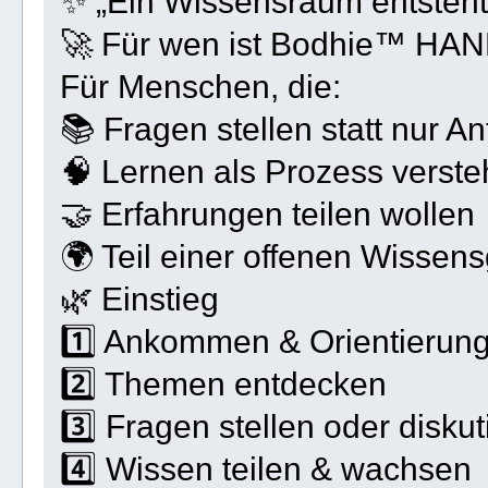
✨ „Ein Wissensraum entsteht 
🚀 Für wen ist Bodhie™ HA
Für Menschen, die:
📚 Fragen stellen statt nur A
🧠 Lernen als Prozess verst
🤝 Erfahrungen teilen wollen
🌍 Teil einer offenen Wissen
🌿 Einstieg
1️⃣ Ankommen & Orientierun
2️⃣ Themen entdecken
3️⃣ Fragen stellen oder diskut
4️⃣ Wissen teilen & wachsen