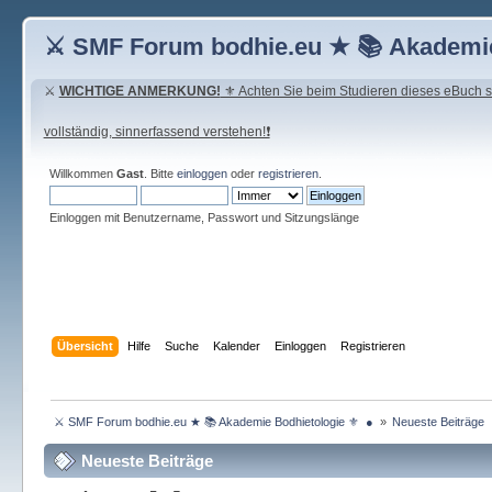
⚔ SMF Forum bodhie.eu ★ 📚 Akademie
⚔
WICHTIGE ANMERKUNG!
⚜ Achten Sie beim Studieren dieses eBuch seh
vollständig, sinnerfassend verstehen!❗
Willkommen
Gast
. Bitte
einloggen
oder
registrieren
.
Einloggen mit Benutzername, Passwort und Sitzungslänge
Übersicht
Hilfe
Suche
Kalender
Einloggen
Registrieren
 ⚔ SMF Forum bodhie.eu ★ 📚 Akademie Bodhietologie ⚜  ● 
»
Neueste Beiträge
Neueste Beiträge