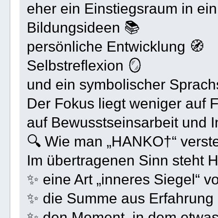
eher ein Einstiegsraum in ei
Bildungsideen 📚
persönliche Entwicklung 🧭
Selbstreflexion 🪞
und ein symbolischer Sprachs
Der Fokus liegt weniger auf 
auf Bewusstseinsarbeit und In
🔍 Wie man „HANKO†“ verst
Im übertragenen Sinn steht 
✨ eine Art „inneres Siegel“ v
✨ die Summe aus Erfahrung 
✨ den Moment, in dem etwas 