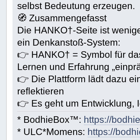
selbst Bedeutung erzeugen.
🧭 Zusammengefasst
Die HANKO†-Seite ist wenige
ein Denkanstoß-System:
👉 HANKO† = Symbol für das
Lernen und Erfahrung „einprä
👉 Die Plattform lädt dazu e
reflektieren
👉 Es geht um Entwicklung, I
* BodhieBox™:
https://bodhi
* ULC*Momens:
https://bod