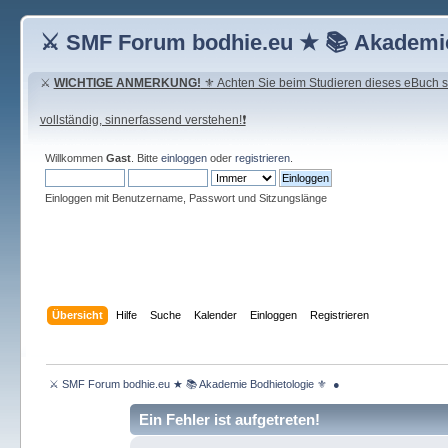
⚔ SMF Forum bodhie.eu ★ 📚 Akademie
⚔
WICHTIGE ANMERKUNG!
⚜ Achten Sie beim Studieren dieses eBuch seh
vollständig, sinnerfassend verstehen!❗
Willkommen
Gast
. Bitte
einloggen
oder
registrieren
.
Einloggen mit Benutzername, Passwort und Sitzungslänge
Übersicht
Hilfe
Suche
Kalender
Einloggen
Registrieren
 ⚔ SMF Forum bodhie.eu ★ 📚 Akademie Bodhietologie ⚜  ● 
Ein Fehler ist aufgetreten!