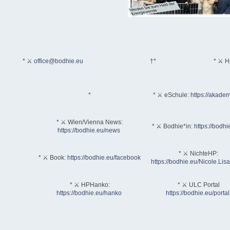
* ⚔
office@bodhie.eu
†*
* ⚔ H
*
* ⚔ eSchule:
https://akadem
* ⚔ Wien/Vienna News:
* ⚔ Bodhie*in:
https://bodhi
https://bodhie.eu/news
* ⚔ NichteHP:
* ⚔ Book:
https://bodhie.eu/facebook
https://bodhie.eu/Nicole.Li
* ⚔ HPHanko:
* ⚔ ULC Portal
https://bodhie.eu/hanko
https://bodhie.eu/portal