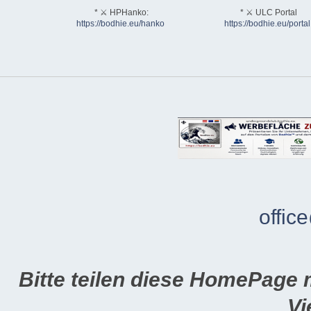
* ⚔ HPHanko:
* ⚔ ULC Portal
https://bodhie.eu/hanko
https://bodhie.eu/portal
offic
Bitte teilen diese HomePage 
Vi