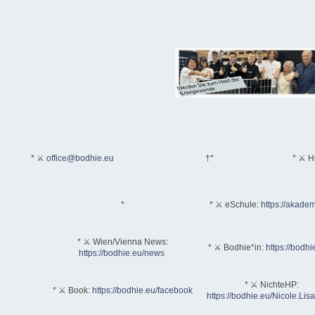
* ⚔
office@bodhie.eu
†*
* ⚔ H
*
* ⚔ eSchule:
https://akadem
* ⚔ Wien/Vienna News:
* ⚔ Bodhie*in:
https://bodhi
https://bodhie.eu/news
* ⚔ NichteHP:
* ⚔ Book:
https://bodhie.eu/facebook
https://bodhie.eu/Nicole.Li