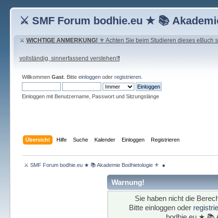
⚔ SMF Forum bodhie.eu ★ 📚 Akademie
⚔
WICHTIGE ANMERKUNG!
⚜ Achten Sie beim Studieren dieses eBuch seh
vollständig, sinnerfassend verstehen!❗
Willkommen
Gast
. Bitte
einloggen
oder
registrieren
.
Einloggen mit Benutzername, Passwort und Sitzungslänge
Übersicht
Hilfe
Suche
Kalender
Einloggen
Registrieren
 ⚔ SMF Forum bodhie.eu ★ 📚 Akademie Bodhietologie ⚜  ● 
Warnung!
Sie haben nicht die Berech
Bitte einloggen oder
registr
bodhie.eu ★ 📚 