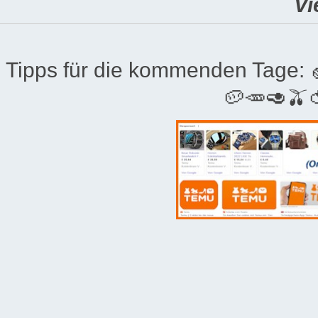
Vi
Tipps für die kommenden Tage:
🥔🥕🥑🫒