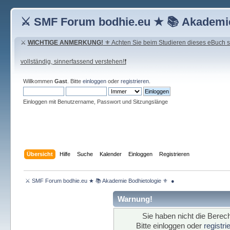
⚔ SMF Forum bodhie.eu ★ 📚 Akademie
⚔
WICHTIGE ANMERKUNG!
⚜ Achten Sie beim Studieren dieses eBuch seh
vollständig, sinnerfassend verstehen!❗
Willkommen
Gast
. Bitte
einloggen
oder
registrieren
.
Einloggen mit Benutzername, Passwort und Sitzungslänge
Übersicht
Hilfe
Suche
Kalender
Einloggen
Registrieren
 ⚔ SMF Forum bodhie.eu ★ 📚 Akademie Bodhietologie ⚜  ● 
Warnung!
Sie haben nicht die Berech
Bitte einloggen oder
registr