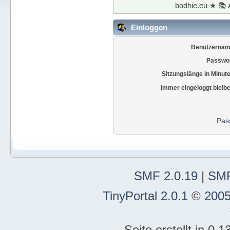
bodhie.eu ★ 📚 
Einloggen
Benutzernam
Passwor
Sitzungslänge in Minut
Immer eingeloggt bleib
Pas
SMF 2.0.19
|
SMF
TinyPortal 2.0.1
©
2005
Seite erstellt in 0