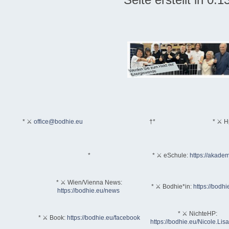
* ⚔
office@bodhie.eu
†*
* ⚔ H
*
* ⚔ eSchule:
https://akadem
* ⚔ Wien/Vienna News:
* ⚔ Bodhie*in:
https://bodhi
https://bodhie.eu/news
* ⚔ NichteHP:
* ⚔ Book:
https://bodhie.eu/facebook
https://bodhie.eu/Nicole.Li