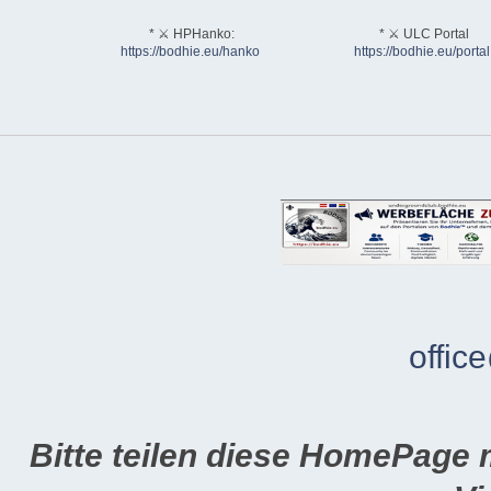
* ⚔ HPHanko:
* ⚔ ULC Portal
https://bodhie.eu/hanko
https://bodhie.eu/portal
offic
Bitte teilen diese HomePage 