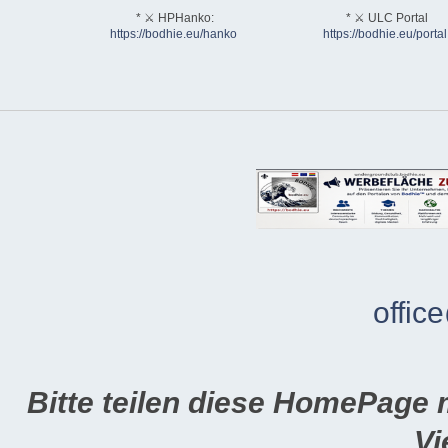
* ⚔ HPHanko:
* ⚔ ULC Portal
https://bodhie.eu/hanko
https://bodhie.eu/portal
offic
Bitte teilen diese HomePage 
Vi