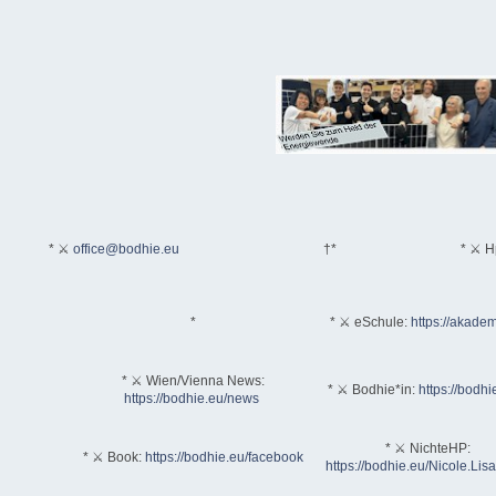
* ⚔
office@bodhie.eu
†*
* ⚔ H
*
* ⚔ eSchule:
https://akadem
* ⚔ Wien/Vienna News:
* ⚔ Bodhie*in:
https://bodhi
https://bodhie.eu/news
* ⚔ NichteHP:
* ⚔ Book:
https://bodhie.eu/facebook
https://bodhie.eu/Nicole.Li