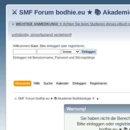
⚔ SMF Forum bodhie.eu ★ 📚 Akademie
⚔
WICHTIGE ANMERKUNG!
⚜ Achten Sie beim Studieren dieses eBuch seh
vollständig, sinnerfassend verstehen!❗
Willkommen
Gast
. Bitte
einloggen
oder
registrieren
.
Einloggen mit Benutzername, Passwort und Sitzungslänge
Übersicht
Hilfe
Suche
Kalender
Einloggen
Registrieren
 ⚔ SMF Forum bodhie.eu ★ 📚 Akademie Bodhietologie ⚜  ● 
Warnung!
Sie haben nicht die Berech
Bitte einloggen oder
registr
bodhie.eu ★ 📚 