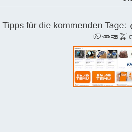
Tipps für die kommenden Tage:
🥔🥕🥑🫒