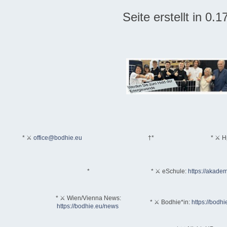
Seite erstellt in 0
* ⚔
office@bodhie.eu
†*
* ⚔ H
*
* ⚔ eSchule:
https://akadem
* ⚔ Wien/Vienna News:
* ⚔ Bodhie*in:
https://bodhi
https://bodhie.eu/news