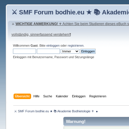
⚔ SMF Forum bodhie.eu ★ 📚 Akademie
⚔
WICHTIGE ANMERKUNG!
⚜ Achten Sie beim Studieren dieses eBuch seh
vollständig, sinnerfassend verstehen!❗
Willkommen
Gast
. Bitte
einloggen
oder
registrieren
.
Einloggen mit Benutzername, Passwort und Sitzungslänge
Übersicht
Hilfe
Suche
Kalender
Einloggen
Registrieren
 ⚔ SMF Forum bodhie.eu ★ 📚 Akademie Bodhietologie ⚜  ● 
Warnung!