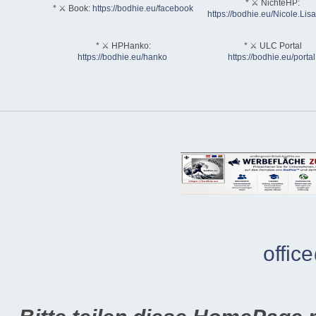
* ⚔ NichteHP:
* ⚔ Book:
https://bodhie.eu/facebook
https://bodhie.eu/Nicole.Li
* ⚔ HPHanko:
* ⚔ ULC Portal
https://bodhie.eu/hanko
https://bodhie.eu/portal
offic