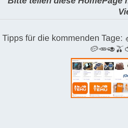
Bitte teilen diese HomePage 
Vi
Tipps für die kommenden Tage:
🥔🥕🥑🫒