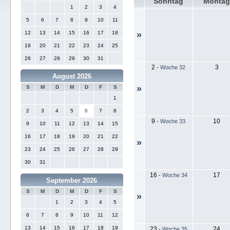
Sonntag
Monta
1
2
3
4
5
6
7
8
9
10
11
12
13
14
15
16
17
18
»
19
20
21
22
23
24
25
26
27
28
29
30
31
2
3
-
Woche 32
August 2026
»
S
M
D
M
D
F
S
1
2
3
4
5
6
7
8
9
10
-
Woche 33
9
10
11
12
13
14
15
16
17
18
19
20
21
22
»
23
24
25
26
27
28
29
30
31
16
17
-
Woche 34
September 2026
S
M
D
M
D
F
S
»
1
2
3
4
5
6
7
8
9
10
11
12
13
14
15
16
17
18
19
23
24
-
Woche 35