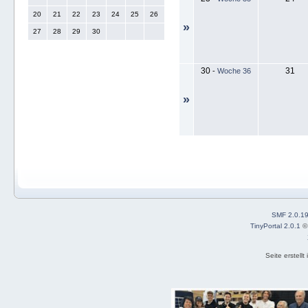
20
21
22
23
24
25
26
»
27
28
29
30
30
31
-
Woche 36
»
SMF 2.0.1
TinyPortal 2.0.1
Seite erstell