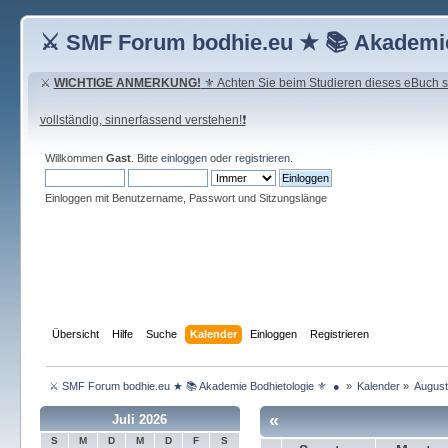
⚔ SMF Forum bodhie.eu ★ 📚 Akademie
⚔
WICHTIGE ANMERKUNG!
⚜ Achten Sie beim Studieren dieses eBuch seh
vollständig, sinnerfassend verstehen!❗
Willkommen
Gast
. Bitte
einloggen
oder
registrieren
.
Einloggen mit Benutzername, Passwort und Sitzungslänge
Übersicht
Hilfe
Suche
Kalender
Einloggen
Registrieren
 ⚔ SMF Forum bodhie.eu ★ 📚 Akademie Bodhietologie ⚜  ● 
»
Kalender
»
August
«
Juli 2026
S
M
D
M
D
F
S