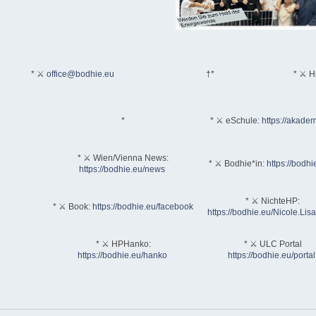
* ⚔
office@bodhie.eu
†*
* ⚔ H
*
* ⚔ eSchule:
https://akadem
* ⚔ Wien/Vienna News:
* ⚔ Bodhie*in:
https://bodhi
https://bodhie.eu/news
* ⚔ NichteHP:
* ⚔ Book:
https://bodhie.eu/facebook
https://bodhie.eu/Nicole.Li
* ⚔ HPHanko:
* ⚔ ULC Portal
https://bodhie.eu/hanko
https://bodhie.eu/portal