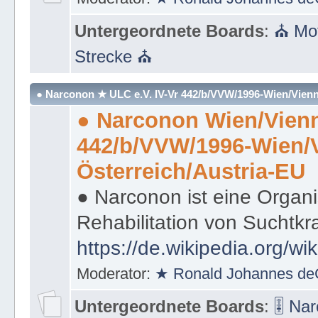
Untergeordnete Boards
:
⛪ Mot
Strecke ⛪
● Narconon ★ ULC e.V. IV-Vr 442/b/VVW/1996-Wien/Vienn
● Narconon Wien/Vienn
442/b/VVW/1996-Wien/
Österreich/Austria-EU
● Narconon ist eine Organi
Rehabilitation von Suchtkr
https://de.wikipedia.org/wi
Moderator:
★ Ronald Johannes de
Untergeordnete Boards
:
🎚 Na