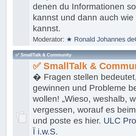
denen du Informationen sof
kannst und dann auch wie 
kannst.
Moderator:
★ Ronald Johannes de
✅ SmallTalk & Community
✅ SmallTalk & Commun
� Fragen stellen bedeutet
gewinnen und Probleme be
wollen! „Wieso, weshalb, w
vergessen, worauf es bei
und poste es hier.
ULC Pro
Ï
i.w.S.