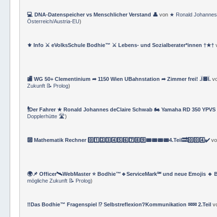
💻 DNA-Datenspeicher vs Menschlicher Verstand 👤
von
★ Ronald Johannes
Österreich/Austria-EU
)
⚜ Info ⚔ eVolksSchule Bodhie™ ⚔ Lebens- und Sozialberater*innen †★†
🏬 WG 50+ Clementinium ➦ 1150 Wien UBahnstation ➦ Zimmer frei! .Ï🔲Ï.
v
Zukunft 📝 Prolog
)
🕴Der Fahrer ★ Ronald Johannes deClaire Schwab 🏍️ Yamaha RD 350 YPVS ⌚
Dopplerhütte 🛣
)
🔟 Mathematik Rechner 0️⃣1️⃣2️⃣3️⃣4️⃣5️⃣6️⃣7️⃣8️⃣9️⃣📟📟📟📟4.Teil🔜0️⃣0️⃣4️⃣✔️
v
🌍📌 Officer🛰WebMaster ⭐️ Bodhie™🔹ServiceMark℠ und neue Emojis 🔹 
mögliche Zukunft 📝 Prolog
)
‼️Das Bodhie™ Fragenspiel ⁉️ Selbstreflexion❔Kommunikation ✉✉ 2.Teil
v