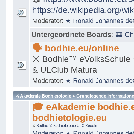
https://de.wikipedia.org/wi
Moderator:
★ Ronald Johannes de
Untergeordnete Boards
:
📟 C
🗣 bodhie.eu/online
⚔ Bodhie™ eVolksSchule
& ULClub Matura
Moderator:
★ Ronald Johannes de
⚔ Akademie Bodhietologie ● Grundlegende Information
🎓 eAkademie bodhie.
bodhietologie.eu
⚔
Bodhie
⚔ Bodhietologie
ULC Regeln
Moderator:
★ Ronald Johannes de