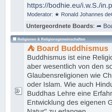
https://bodhie.eu/i.w.S./in.
Moderator:
★ Ronald Johannes de
Untergeordnete Boards
:
➦ Boa
🏢 Religionen & Religionsgemeinschaften
⛺ Board Buddhismus
Buddhismus ist eine Religi
aber wesentlich von den 
Glaubensreligionen wie Ch
oder Islam. Wie auch Hind
Buddhas Lehre eine Erfahrun
Entwicklung des eigenen G
Natur" zu erlangen.