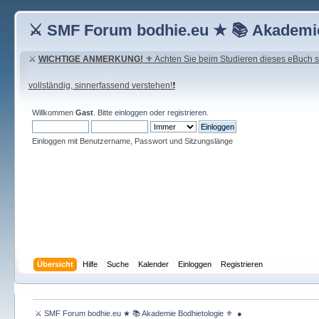
⚔ SMF Forum bodhie.eu ★ 📚 Akademie
⚔
WICHTIGE ANMERKUNG!
⚜ Achten Sie beim Studieren dieses eBuch seh
vollständig, sinnerfassend verstehen!❗
Willkommen
Gast
. Bitte
einloggen
oder
registrieren
.
Einloggen mit Benutzername, Passwort und Sitzungslänge
Übersicht
Hilfe
Suche
Kalender
Einloggen
Registrieren
 ⚔ SMF Forum bodhie.eu ★ 📚 Akademie Bodhietologie ⚜  ● 