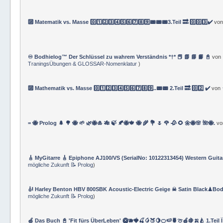
🔟 Matematik vs. Masse 0️⃣1️⃣2️⃣3️⃣4️⃣5️⃣6️⃣7️⃣8️⃣9️⃣📟📟📟3.Teil 🔜 0️⃣0️⃣3️⃣✔️
vo
♾️ Bodhielog™ Der Schlüssel zu wahrem Verständnis *†* 📕 📗 📘 📙 📓
von
TraningsÜbungen & GLOSSAR-Nomenklatur
)
🔟 Mathematik vs. Masse 0️⃣1️⃣2️⃣3️⃣4️⃣5️⃣6️⃣7️⃣8️⃣9️⃣..📟📟 2.Teil 🔜 0️⃣2️⃣ ✔️
von
= 🐝 Prolog 🌲 🌳 🐝 🌱 🌿🐝🎍 🎋 🍃 🍂🐝🍁 🐝 🌾 💐 🌷 🌹 🥀 🌻 🌼🐝🌸 🌺🐝.
v
🎸 MyGitarre 🎸 Epiphone AJ100/VS (SerialNo: 10122313454) Western Guita
mögliche Zukunft 📝 Prolog
)
🎻 Harley Benton HBV 800SBK Acoustic-Electric Geige ☠ Satin Black♟Bod
mögliche Zukunft 📝 Prolog
)
🍏 Das Buch 📓 'Fit fürs ÜberLeben' 🥝🫐🍓🍒🥭🍑🍋🍊🍉🍍🍈🍎🍇🍌🍐 1.Teil 