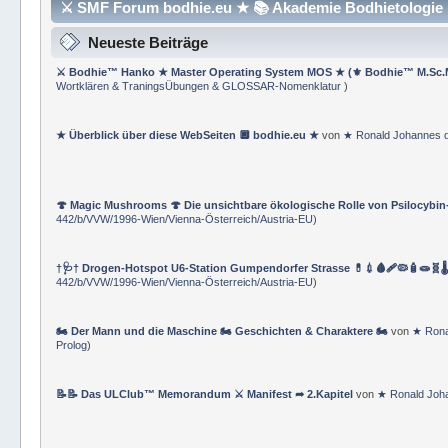
⚔ SMF Forum bodhie.eu ★ 📚 Akademie Bodhietologie ⚜
Neueste Beiträge
⚔ Bodhie™ Hanko ★ Master Operating System MOS ★ (⚜ Bodhie™ M.Sc.
Wortklären & TraningsÜbungen & GLOSSAR-Nomenklatur
)
★ Überblick über diese WebSeiten 🔲 bodhie.eu ★
von
★ Ronald Johannes 
🍄 Magic Mushrooms 🍄 Die unsichtbare ökologische Rolle von Psilocybin
442/b/VVW/1996-Wien/Vienna-Österreich/Austria-EU
)
†🩺† Drogen-Hotspot U6-Station Gumpendorfer Strasse 💊💉🩸🩹🦠🧴🧫🧬🌡
442/b/VVW/1996-Wien/Vienna-Österreich/Austria-EU
)
🏍 Der Mann und die Maschine 🏍 Geschichten & Charaktere 🏍
von
★ Rona
Prolog
)
📝📝 Das ULClub™ Memorandum ⚔ Manifest ➦ 2.Kapitel
von
★ Ronald Joh