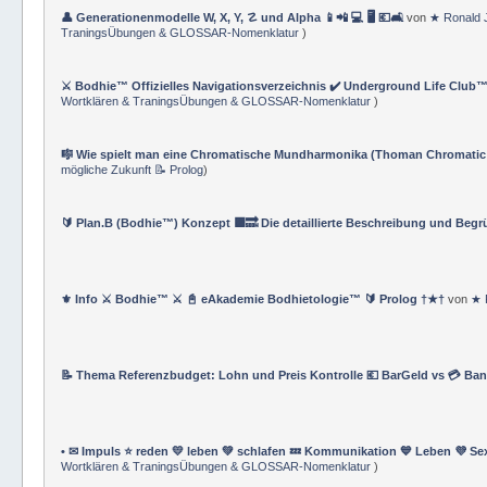
👤 Generationenmodelle W, X, Y, ☡ und Alpha 📱📲 💻 🖥️ 💶🛋️
von
★ Ronald 
TraningsÜbungen & GLOSSAR-Nomenklatur
)
⚔️ Bodhie™ Offizielles Navigationsverzeichnis ✔️ Underground Life Club™
Wortklären & TraningsÜbungen & GLOSSAR-Nomenklatur
)
🎼 Wie spielt man eine Chromatische Mundharmonika (Thoman Chromatic
mögliche Zukunft 📝 Prolog
)
🔰 Plan.B (Bodhie™) Konzept 🟪🔜 Die detaillierte Beschreibung und Beg
⚜ Info ⚔ Bodhie™ ⚔ 📓 eAkademie Bodhietologie™ 🔰 Prolog †★†
von
★ 
📝 Thema Referenzbudget: Lohn und Preis Kontrolle 💶 BarGeld vs 💳 Ba
• ✉ Impuls ⭐️ reden 💛 leben 💚 schlafen 💤 Kommunikation 💙 Leben 💜 Se
Wortklären & TraningsÜbungen & GLOSSAR-Nomenklatur
)