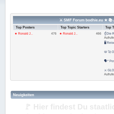
⚔ SMF Forum bodhie.eu ★ 📚 A
Top Posters
Top Topic Starters
Top 
★ Ronald J...
476
★ Ronald J...
466
☝Die R
Aufrufe
🖥 Reis
📛 🚀 O
🗣* Pos
⚔ GLOS
Aufrufe
Neuigkeiten
🚩 Hier findest Du staat