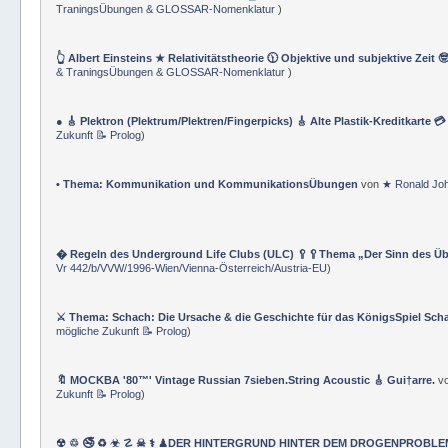
TraningsÜbungen & GLOSSAR-Nomenklatur
)
👆 Albert Einsteins ★ Relativitätstheorie 🕦 Objektive und subjektive Zeit 
& TraningsÜbungen & GLOSSAR-Nomenklatur
)
● 🎸 Plektron (Plektrum/Plektren/Fingerpicks) 🎸 Alte Plastik-Kreditkarte 
Zukunft 📝 Prolog
)
• Thema: Kommunikation und KommunikationsÜbungen
von
★ Ronald Jo
� Regeln des Underground Life Clubs (ULC) 🥄🥄Thema „Der Sinn des Ü
Vr 442/b/VVW/1996-Wien/Vienna-Österreich/Austria-EU
)
⚔ Thema: Schach: Die Ursache & die Geschichte für das KönigsSpiel Sch
mögliche Zukunft 📝 Prolog
)
🔖 MOCKBA '80™' Vintage Russian 7sieben.String Acoustic 🎸 Gui†arre.
v
Zukunft 📝 Prolog
)
☢ ♲ 🚭 ♻ ☣ ☡ ☠ ⚕ ♟DER HINTERGRUND HINTER DEM DROGENPROBLEM 🛰