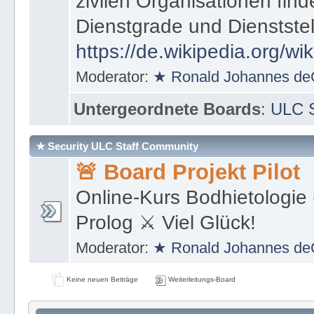
zivilen Organisationen find
Dienstgrade und Dienstste
https://de.wikipedia.org/wi
Moderator:
★ Ronald Johannes de
Untergeordnete Boards
:
ULC S
★ Security ULC Staff Community
🚨 Board Projekt Pilot
Online-Kurs Bodhietologie 
Prolog ⚔ Viel Glück!
Moderator:
★ Ronald Johannes de
Keine neuen Beiträge
Weiterleitungs-Board