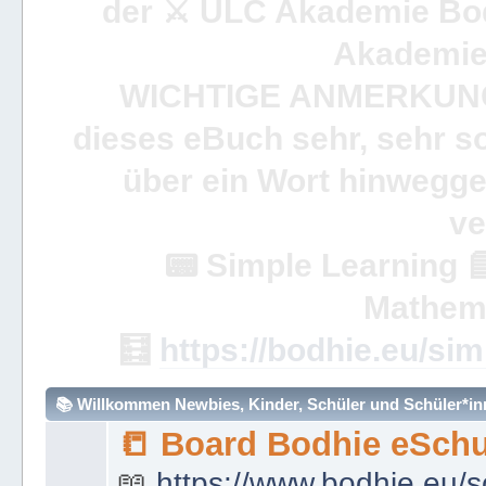
der ⚔ ULC Akademie Bo
Akademie 
WICHTIGE ANMERKUN
dieses eBuch sehr, sehr so
über ein Wort hinweggeh
ve
📟
Simple Learning

Mathem
🧮
https://bodhie.eu/sim
📚 Willkommen Newbies, Kinder, Schüler und Schüler*inne
📒 Board Bodhie eSchu
📖
https://www.bodhie.eu/s