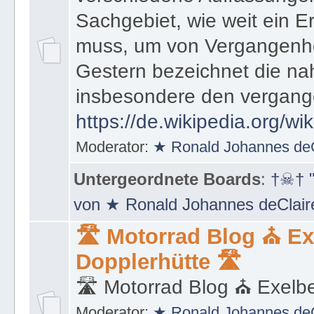
Sachgebiet, wie weit ein E
muss, um von Vergangenhe
Gestern bezeichnet die na
insbesondere den vergang
https://de.wikipedia.org/wi
Moderator:
★ Ronald Johannes de
Untergeordnete Boards
:
†☠† "
von ★ Ronald Johannes deClai
🛣 Motorrad Blog ⛪ Ex
Dopplerhütte 🛣
🛣 Motorrad Blog ⛪ Exelbe
Moderator:
★ Ronald Johannes de