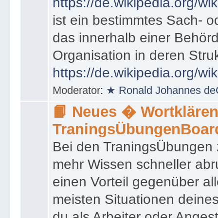
https://de.wikipedia.org/wik
ist ein bestimmtes Sach- 
das innerhalb einer Behörd
Organisation in deren Stru
https://de.wikipedia.org/wi
Moderator:
★ Ronald Johannes de
📙 Neues � Wortklären
TraningsÜbungenBoar
Bei den TraningsÜbungen ze
mehr Wissen schneller abr
einen Vorteil gegenüber al
meisten Situationen deine
du als Arbeiter oder Angest