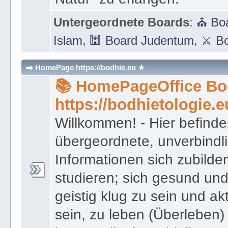
Untergeordnete Boards
:
⛪ Boa
Islam
,
🕍 Board Judentum
,
⚔ Bo
➡️ HomePage https://bodhie.eu ★
📚 HomePageOffice Bod
https://bodhietologie.e
Willkommen! - Hier befinde
übergeordnete, unverbindl
Informationen sich zubilde
studieren; sich gesund und
geistig klug zu sein und akt
sein, zu leben (Überleben) 