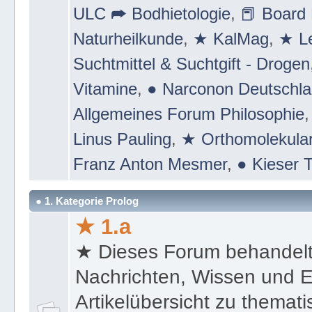
ULC ➦ Bodhietologie
,
📕 Board 
Naturheilkunde
,
★ KalMag
,
★ Le
Suchtmittel & Suchtgift - Drogen
Vitamine
,
● Narconon Deutschl
Allgemeines Forum Philosophie
Linus Pauling
,
★ Orthomolekular
Franz Anton Mesmer
,
● Kieser T
● 1. Kategorie Prolog
★ 1.a
★ Dieses Forum behandel
Nachrichten, Wissen und E
Artikelübersicht zu themat