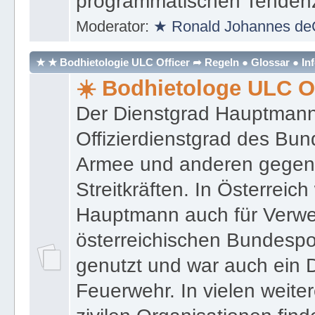
programmatischen Tenden
Moderator:
★ Ronald Johannes de
★ ★ Bodhietologie ULC Officer ➦ Regeln ● Glossar ● In
☀️ Bodhietologe ULC Of
Der Dienstgrad Hauptmann (
Offizierdienstgrad des Bu
Armee und anderen gegenw
Streitkräften. In Österreic
Hauptmann auch für Verwe
österreichischen Bundespo
genutzt und war auch ein 
Feuerwehr. In vielen weiter