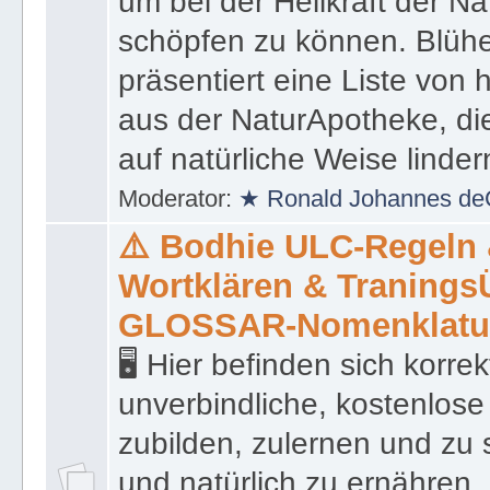
um bei der Heilkraft der N
schöpfen zu können. Blüh
präsentiert eine Liste von
aus der NaturApotheke, di
auf natürliche Weise linder
Moderator:
★ Ronald Johannes de
⚠️ Bodhie ULC-Regeln
Wortklären & Traning
GLOSSAR-Nomenklatu
🖥 Hier befinden sich korre
unverbindliche, kostenlose
zubilden, zulernen und zu 
und natürlich zu ernähren, 