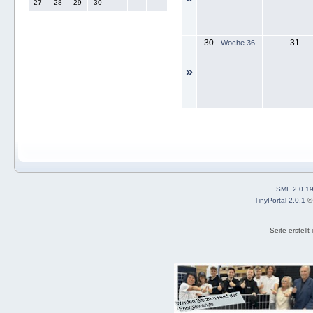
27
28
29
30
30
31
-
Woche 36
»
SMF 2.0.1
TinyPortal 2.0.1
Seite erstell