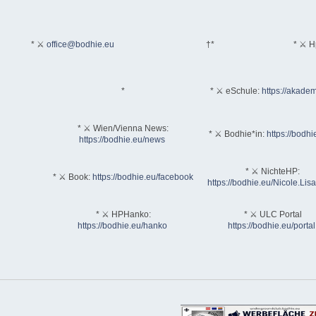
* ⚔
office@bodhie.eu
†*
* ⚔ H
*
* ⚔ eSchule:
https://akadem
* ⚔ Wien/Vienna News:
* ⚔ Bodhie*in:
https://bodhi
https://bodhie.eu/news
* ⚔ NichteHP:
* ⚔ Book:
https://bodhie.eu/facebook
https://bodhie.eu/Nicole.Li
* ⚔ HPHanko:
* ⚔ ULC Portal
https://bodhie.eu/hanko
https://bodhie.eu/portal