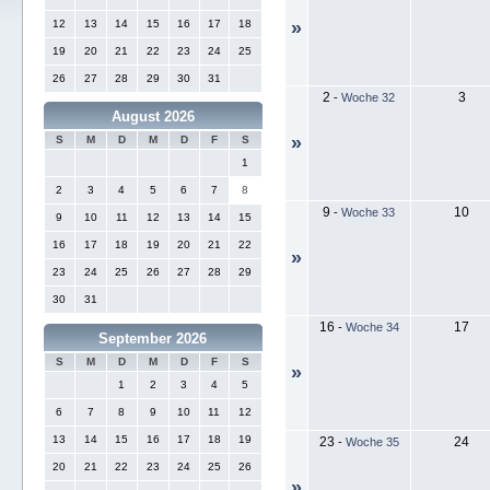
12
13
14
15
16
17
18
»
19
20
21
22
23
24
25
26
27
28
29
30
31
2
3
-
Woche 32
August 2026
»
S
M
D
M
D
F
S
1
2
3
4
5
6
7
8
9
10
-
Woche 33
9
10
11
12
13
14
15
16
17
18
19
20
21
22
»
23
24
25
26
27
28
29
30
31
16
17
-
Woche 34
September 2026
S
M
D
M
D
F
S
»
1
2
3
4
5
6
7
8
9
10
11
12
13
14
15
16
17
18
19
23
24
-
Woche 35
20
21
22
23
24
25
26
»