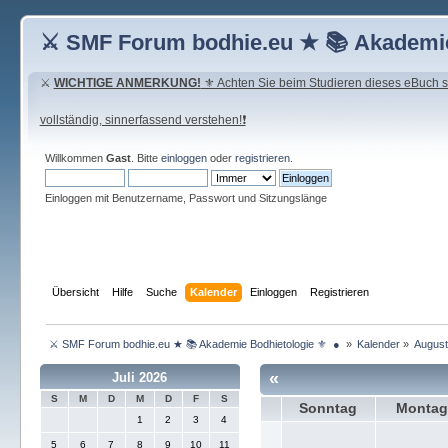
⚔ SMF Forum bodhie.eu ★ 📚 Akademie
⚔
WICHTIGE ANMERKUNG!
⚜ Achten Sie beim Studieren dieses eBuch seh
vollständig, sinnerfassend verstehen!❗
Willkommen
Gast
. Bitte
einloggen
oder
registrieren
.
Einloggen mit Benutzername, Passwort und Sitzungslänge
Übersicht
Hilfe
Suche
Kalender
Einloggen
Registrieren
 ⚔ SMF Forum bodhie.eu ★ 📚 Akademie Bodhietologie ⚜  ● 
»
Kalender
»
August
«
Juli 2026
S
M
D
M
D
F
S
Sonntag
Monta
1
2
3
4
5
6
7
8
9
10
11