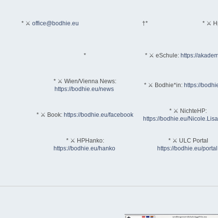
* ⚔
office@bodhie.eu
†*
* ⚔ H
*
* ⚔ eSchule:
https://akadem
* ⚔ Wien/Vienna News:
* ⚔ Bodhie*in:
https://bodhi
https://bodhie.eu/news
* ⚔ NichteHP:
* ⚔ Book:
https://bodhie.eu/facebook
https://bodhie.eu/Nicole.Li
* ⚔ HPHanko:
* ⚔ ULC Portal
https://bodhie.eu/hanko
https://bodhie.eu/portal