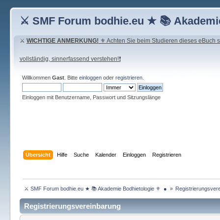
⚔ SMF Forum bodhie.eu ★ 📚 Akademie
⚔
WICHTIGE ANMERKUNG!
⚜ Achten Sie beim Studieren dieses eBuch seh
vollständig, sinnerfassend verstehen!❗
Willkommen
Gast
. Bitte
einloggen
oder
registrieren
.
Einloggen mit Benutzername, Passwort und Sitzungslänge
Übersicht
Hilfe
Suche
Kalender
Einloggen
Registrieren
 ⚔ SMF Forum bodhie.eu ★ 📚 Akademie Bodhietologie ⚜  ● 
»
Registrierungsvere
Registrierungsvereinbarung