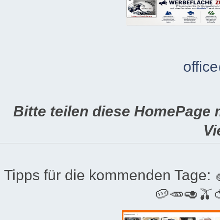
offic
Bitte teilen diese HomePage 
Vi
Tipps für die kommenden Tage:
🥔🥕🥑🫒