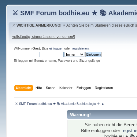
⚔ SMF Forum bodhie.eu ★ 📚 Akademie
⚔
WICHTIGE ANMERKUNG!
⚜ Achten Sie beim Studieren dieses eBuch seh
vollständig, sinnerfassend verstehen!❗
Willkommen
Gast
. Bitte
einloggen
oder
registrieren
.
Einloggen mit Benutzername, Passwort und Sitzungslänge
Übersicht
Hilfe
Suche
Kalender
Einloggen
Registrieren
 ⚔ SMF Forum bodhie.eu ★ 📚 Akademie Bodhietologie ⚜  ● 
Warnung!
Sie haben nicht die Berech
Bitte einloggen oder
registr
bodhie.eu ★ 📚 