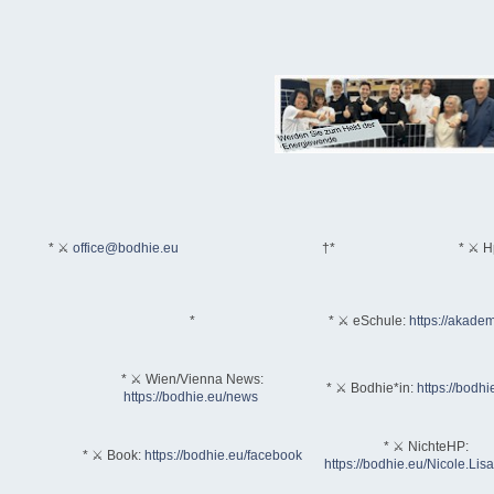
* ⚔
office@bodhie.eu
†*
* ⚔ H
*
* ⚔ eSchule:
https://akadem
* ⚔ Wien/Vienna News:
* ⚔ Bodhie*in:
https://bodhi
https://bodhie.eu/news
* ⚔ NichteHP:
* ⚔ Book:
https://bodhie.eu/facebook
https://bodhie.eu/Nicole.Li