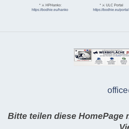
* ⚔ HPHanko:
* ⚔ ULC Portal
https://bodhie.eu/hanko
https://bodhie.eu/portal
offic
Bitte teilen diese HomePage 
Vi