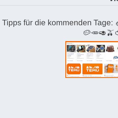
Tipps für die kommenden Tage:
🥔🥕🥑🫒