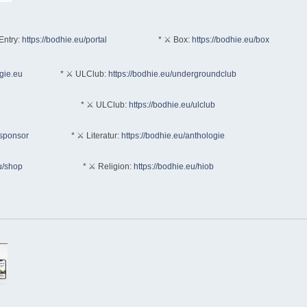
Entry:
https://bodhie.eu/portal
* ⚔ Box:
https://bodhie.eu/box
ogie.eu
* ⚔ ULClub:
https://bodhie.eu/undergroundclub
* ⚔ ULClub:
https://bodhie.eu/ulclub
/sponsor
* ⚔ Literatur:
https://bodhie.eu/anthologie
u/shop
* ⚔ Religion:
https://bodhie.eu/hiob