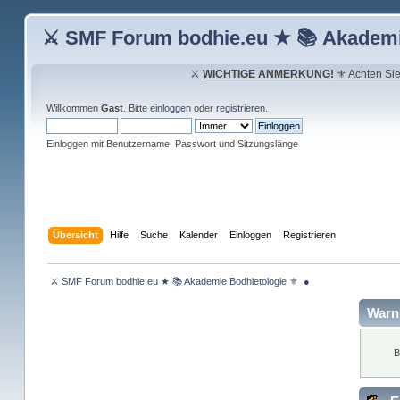
⚔ SMF Forum bodhie.eu ★ 📚 Akademi
⚔
WICHTIGE ANMERKUNG!
⚜ Achten Sie 
Willkommen
Gast
. Bitte
einloggen
oder
registrieren
.
Einloggen mit Benutzername, Passwort und Sitzungslänge
Übersicht
Hilfe
Suche
Kalender
Einloggen
Registrieren
 ⚔ SMF Forum bodhie.eu ★ 📚 Akademie Bodhietologie ⚜  ● 
Warn
B