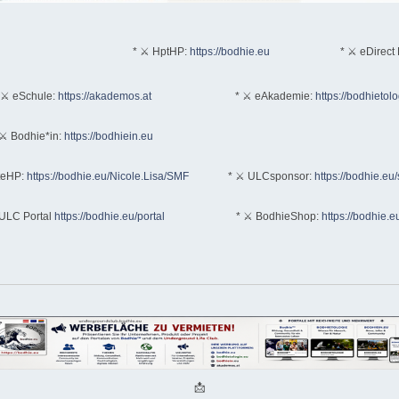
* ⚔ HptHP:
https://bodhie.eu
* ⚔ eDirect 
 ⚔ eSchule:
https://akademos.at
* ⚔ eAkademie:
https://bodhietol
⚔ Bodhie*in:
https://bodhiein.eu
teHP:
https://bodhie.eu/Nicole.Lisa/SMF
* ⚔ ULCsponsor:
https://bodhie.eu
ULC Portal
https://bodhie.eu/portal
* ⚔ BodhieShop:
https://bodhie.e
📩