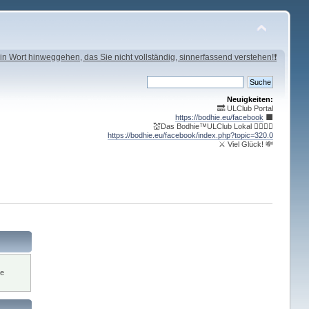
in Wort hinweggehen, das Sie nicht vollständig, sinnerfassend verstehen!❗
Neuigkeiten:
🔜 ULClub Portal
https://bodhie.eu/facebook
⬛️
💒Das Bodhie™ULClub Lokal 🤹‍♀️🤹‍♂️
https://bodhie.eu/facebook/index.php?topic=320.0
⚔ Viel Glück! 💸
ie