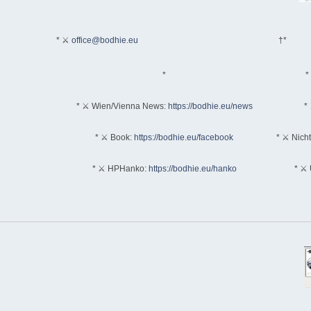
* ⚔
office@bodhie.eu
†*
*
*
* ⚔ Wien/Vienna News:
https://bodhie.eu/news
* 
* ⚔ Book:
https://bodhie.eu/facebook
* ⚔ Nich
* ⚔ HPHanko:
https://bodhie.eu/hanko
* ⚔ 