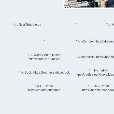
* ⚔
office@bodhie.eu
†*
* ⚔ H
*
* ⚔ eSchule:
https://akadem
* ⚔ Wien/Vienna News:
* ⚔ Bodhie*in:
https://bodhi
https://bodhie.eu/news
* ⚔ NichteHP:
* ⚔ Book:
https://bodhie.eu/facebook
https://bodhie.eu/Nicole.Li
* ⚔ HPHanko:
* ⚔ ULC Portal
https://bodhie.eu/hanko
https://bodhie.eu/portal