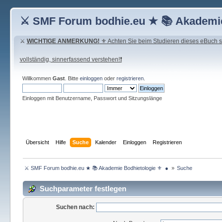
⚔ SMF Forum bodhie.eu ★ 📚 Akademie
⚔
WICHTIGE ANMERKUNG!
⚜ Achten Sie beim Studieren dieses eBuch seh
vollständig, sinnerfassend verstehen!❗
Willkommen
Gast
. Bitte
einloggen
oder
registrieren
.
Einloggen mit Benutzername, Passwort und Sitzungslänge
Übersicht
Hilfe
Suche
Kalender
Einloggen
Registrieren
 ⚔ SMF Forum bodhie.eu ★ 📚 Akademie Bodhietologie ⚜  ● 
»
Suche
Suchparameter festlegen
Suchen nach: