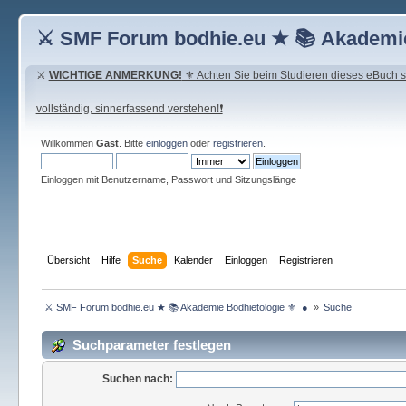
⚔ SMF Forum bodhie.eu ★ 📚 Akademie
⚔
WICHTIGE ANMERKUNG!
⚜ Achten Sie beim Studieren dieses eBuch seh
vollständig, sinnerfassend verstehen!❗
Willkommen
Gast
. Bitte
einloggen
oder
registrieren
.
Einloggen mit Benutzername, Passwort und Sitzungslänge
Übersicht
Hilfe
Suche
Kalender
Einloggen
Registrieren
 ⚔ SMF Forum bodhie.eu ★ 📚 Akademie Bodhietologie ⚜  ● 
»
Suche
Suchparameter festlegen
Suchen nach: