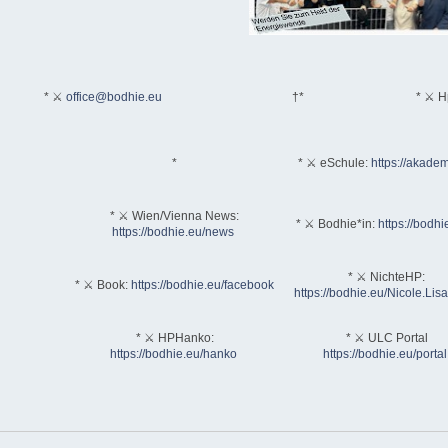
* ⚔
office@bodhie.eu
†*
* ⚔ H
*
* ⚔ eSchule:
https://akadem
* ⚔ Wien/Vienna News:
* ⚔ Bodhie*in:
https://bodhi
https://bodhie.eu/news
* ⚔ NichteHP:
* ⚔ Book:
https://bodhie.eu/facebook
https://bodhie.eu/Nicole.Li
* ⚔ HPHanko:
* ⚔ ULC Portal
https://bodhie.eu/hanko
https://bodhie.eu/portal