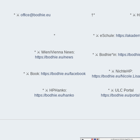
* ⚔
office@bodhie.eu
†*
* ⚔ H
*
* ⚔ eSchule:
https://akadem
* ⚔ Wien/Vienna News:
* ⚔ Bodhie*in:
https://bodhi
https://bodhie.eu/news
* ⚔ NichteHP:
* ⚔ Book:
https://bodhie.eu/facebook
https://bodhie.eu/Nicole.Li
* ⚔ HPHanko:
* ⚔ ULC Portal
https://bodhie.eu/hanko
https://bodhie.eu/portal