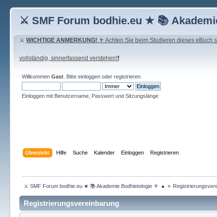
⚔ SMF Forum bodhie.eu ★ 📚 Akademie
⚔
WICHTIGE ANMERKUNG!
⚜ Achten Sie beim Studieren dieses eBuch seh
vollständig, sinnerfassend verstehen!❗
Willkommen
Gast
. Bitte
einloggen
oder
registrieren
.
Einloggen mit Benutzername, Passwort und Sitzungslänge
Übersicht
Hilfe
Suche
Kalender
Einloggen
Registrieren
 ⚔ SMF Forum bodhie.eu ★ 📚 Akademie Bodhietologie ⚜  ● 
»
Registrierungsvere
Registrierungsvereinbarung