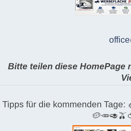
offic
Bitte teilen diese HomePage 
Vi
Tipps für die kommenden Tage:
🥔🥕🥑🫒